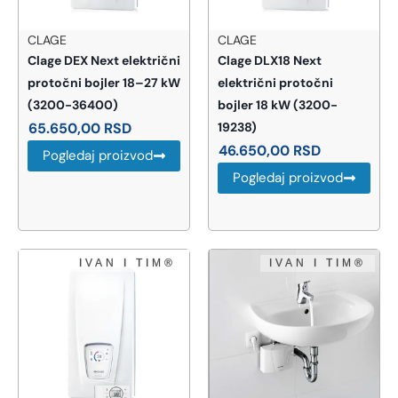
CLAGE
CLAGE
Clage DEX Next električni
Clage DLX18 Next
protočni bojler 18–27 kW
električni protočni
(3200-36400)
bojler 18 kW (3200-
65.650,00
RSD
19238)
46.650,00
RSD
Pogledaj proizvod
Pogledaj proizvod