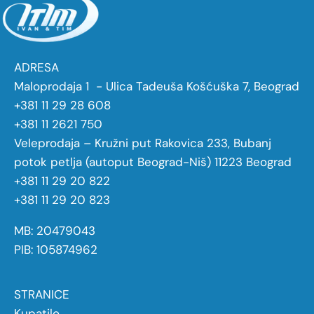
ADRESA
Maloprodaja 1 - Ulica Tadeuša Košćuška 7, Beograd
+381 11 29 28 608
+381 11 2621 750
Veleprodaja – Kružni put Rakovica 233, Bubanj
potok petlja (autoput Beograd-Niš) 11223 Beograd
+381 11 29 20 822
+381 11 29 20 823
MB: 20479043
PIB: 105874962
STRANICE
Kupatilo