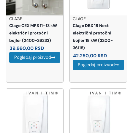
CLAGE
CLAGE
Clage CEX MPS 11–13 kW
Clage DBX 18 Next
električni protočni
električni protočni
bojler (2400-26233)
bojler 18 kW (3200-
39.990,00
RSD
36118)
42.250,00
RSD
Pogledaj proizvod
Pogledaj proizvod