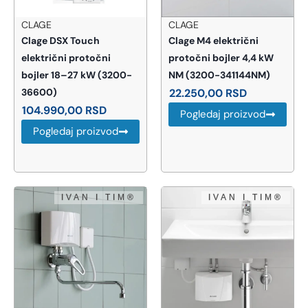
CLAGE
CLAGE
Clage DSX Touch
Clage M4 električni
električni protočni
protočni bojler 4,4 kW
bojler 18–27 kW (3200-
NM (3200-341144NM)
36600)
22.250,00
RSD
104.990,00
RSD
Pogledaj proizvod
Pogledaj proizvod