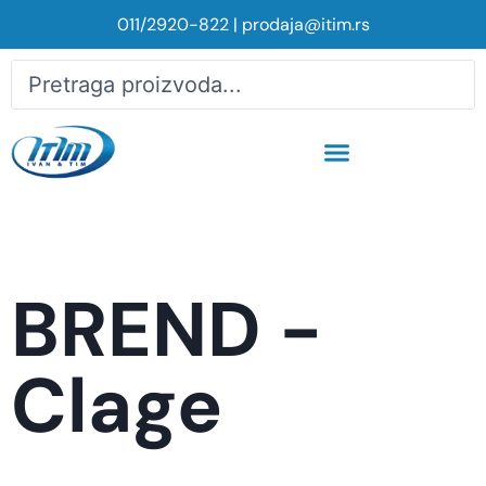
011/2920-822
|
prodaja@itim.rs
BREND -
Clage