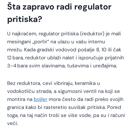
Šta zapravo radi regulator
pritiska?
U najkraćem, regulator pritiska (reduktor) je mali
mesingani „portir“ na ulazu u vašu internu
mrežu. Kada gradski vodovod pošalje 8, 10 ili čak
12 bara, reduktor ublaži nalet i isporučuje prijatnih
3–4 bara svim slavinama, tuševima i uređajima.
Bez reduktora, cevi vibriraju, keramika u
vodokotliću strada, a sigurnosni ventil na koji se
montira na
bojler
mora često da radi preko svojih
granica kako bi rasteretio suvišak pritiska. Pored
toga, na taj način troši se više vode, pa su i računi
veći.