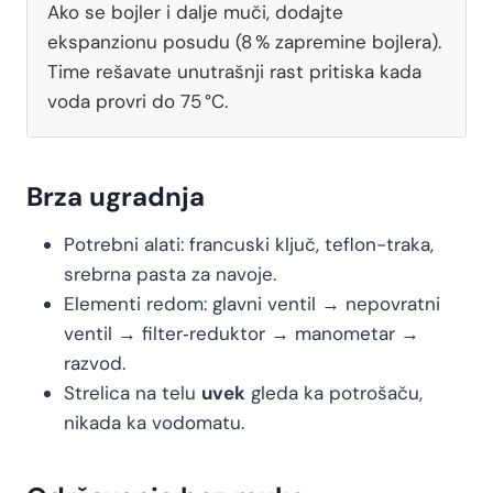
Ako se bojler i dalje muči, dodajte
ekspanzionu posudu (8 % zapremine bojlera).
Time rešavate unutrašnji rast pritiska kada
voda provri do 75 °C.
Brza ugradnja
Potrebni alati: francuski ključ, teflon-traka,
srebrna pasta za navoje.
Elementi redom: glavni ventil → nepovratni
ventil → filter‑reduktor → manometar →
razvod.
Strelica na telu
uvek
gleda ka potrošaču,
nikada ka vodomatu.