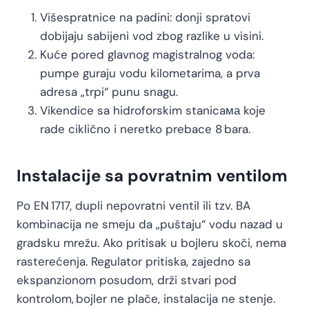
Višespratnice na padini: donji spratovi
dobijaju sabijeni vod zbog razlike u visini.
Kuće pored glavnog magistralnog voda:
pumpe guraju vodu kilometarima, a prva
adresa „trpi“ punu snagu.
Vikendice sa hidroforskim stanicaма koje
rade ciklično i neretko prebace 8 bara.
Instalacije sa povratnim ventilom
Po EN 1717, dupli nepovratni ventil ili tzv. BA
kombinacija ne smeju da „puštaju“ vodu nazad u
gradsku mrežu. Ako pritisak u bojleru skoči, nema
rasterećenja. Regulator pritiska, zajedno sa
ekspanzionom posudom, drži stvari pod
kontrolom, bojler ne plače, instalacija ne stenje.