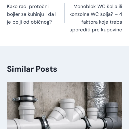
Kako radi protočni
Monoblok WC šolja ili
bojler za kuhinju i da li
konzolna WC šolja? – 4
je bolji od običnog?
faktora koje treba
uporediti pre kupovine
Similar Posts