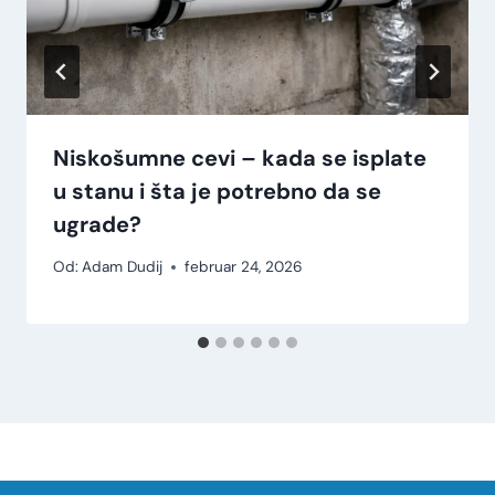
Niskošumne cevi – kada se isplate
u stanu i šta je potrebno da se
ugrade?
Od:
Adam Dudij
februar 24, 2026