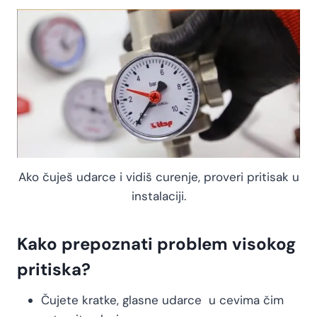
Ako čuješ udarce i vidiš curenje, proveri pritisak u
instalaciji.
Kako prepoznati problem visokog
pritiska?
Čujete kratke, glasne udarce u cevima čim