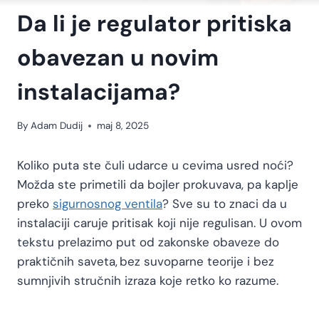
Da li je regulator pritiska
obavezan u novim
instalacijama?
By
Adam Dudij
maj 8, 2025
Koliko puta ste čuli udarce u cevima usred noći?
Možda ste primetili da bojler prokuvava, pa kaplje
preko
sigurnosnog ventila
? Sve su to znaci da u
instalaciji caruje pritisak koji nije regulisan. U ovom
tekstu prelazimo put od zakonske obaveze do
praktičnih saveta, bez suvoparne teorije i bez
sumnjivih stručnih izraza koje retko ko razume.