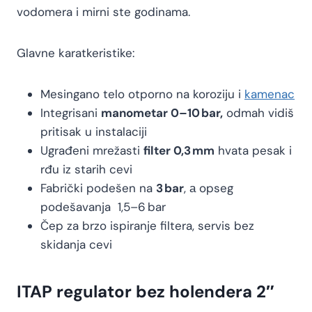
vodomera i mirni ste godinama.
Glavne karatkeristike:
Mesingano telo otporno na koroziju i
kamenac
Integrisani
manometar 0–10 bar,
odmah vidiš
pritisak u instalaciji
Ugrađeni mrežasti
filter 0,3 mm
hvata pesak i
rđu iz starih cevi
Fabrički podešen na
3 bar
, а opseg
podešavanja 1,5–6 bar
Čep za brzo ispiranje filtera, servis bez
skidanja cevi
ITAP regulator bez holendera 2″