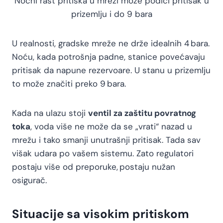
Noćni rast pritiska u mreži može podići pritisak u
prizemlju i do 9 bara
U realnosti, gradske mreže ne drže idealnih 4 bara.
Noću, kada potrošnja padne, stanice povećavaju
pritisak da napune rezervoare. U stanu u prizemlju
to može značiti preko 9 bara.
Kada na ulazu stoji
ventil za zaštitu povratnog
toka
, voda više ne može da se „vrati“ nazad u
mrežu i tako smanji unutrašnji pritisak. Tada sav
višak udara po vašem sistemu. Zato regulatori
postaju više od preporuke, postaju nužan
osigurač.
Situacije sa visokim pritiskom