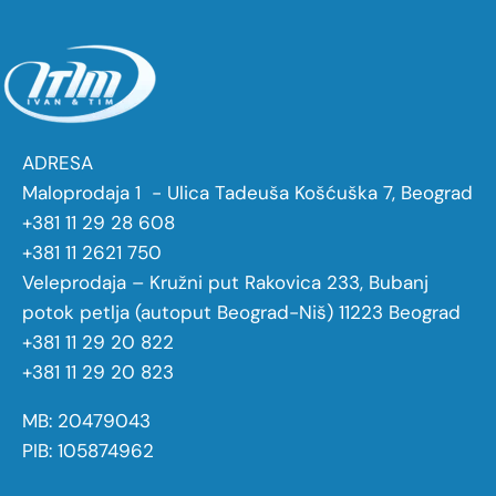
ADRESA
Maloprodaja 1 - Ulica Tadeuša Košćuška 7, Beograd
+381 11 29 28 608
+381 11 2621 750
Veleprodaja – Kružni put Rakovica 233, Bubanj
potok petlja (autoput Beograd-Niš) 11223 Beograd
+381 11 29 20 822
+381 11 29 20 823
MB: 20479043
PIB: 105874962