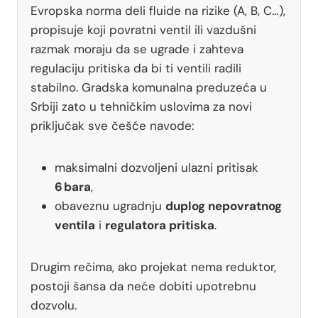
Evropska norma deli fluide na rizike (A, B, C…),
propisuje koji povratni ventil ili vazdušni
razmak moraju da se ugrade i zahteva
regulaciju pritiska da bi ti ventili radili
stabilno. Gradska komunalna preduzeća u
Srbiji zato u tehničkim uslovima za novi
priključak sve češće navode:
maksimalni dozvoljeni ulazni pritisak
6 bara
,
obaveznu ugradnju
duplog nepovratnog
ventila
i
regulatora pritiska
.
Drugim rečima, ako projekat nema reduktor,
postoji šansa da neće dobiti upotrebnu
dozvolu.