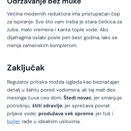
Održavanje bez muke
Većina modernih reduktora ima pristupačan čep
za ispiranje. Sve što vam treba je stara četkica za
zube, malo vremena i kanta tople vode. Ako
dijafragma oslabi posle pet‑šest godina, lako se
menja zamenskim kompletom.
Zaključak
Regulator pritiska možda izgleda kao beznačajan
detalj u šahtu pored vodomera, ali taj mali deo
mesinga čuva ceo dom.
Štedi novac
, jer smanjuje
potrošnju;
štiti zdravlje
, jer sprečava povrat
prljave vode;
produžava vek opreme
, jer tuš i
bojler
rade u idealnim uslovima.