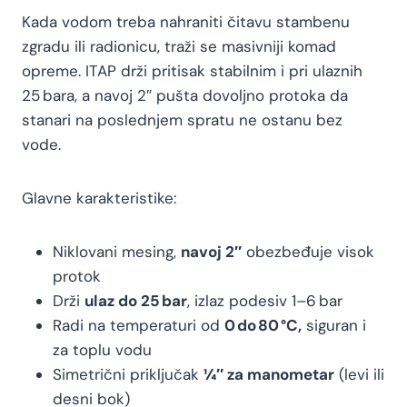
Kada vodom treba nahraniti čitavu stambenu
zgradu ili radionicu, traži se masivniji komad
opreme. ITAP drži pritisak stabilnim i pri ulaznih
25 bara, a navoj 2″ pušta dovoljno protoka da
stanari na poslednjem spratu ne ostanu bez
vode.
Glavne karakteristike:
Niklovani mesing,
navoj 2″
obezbeđuje visok
protok
Drži
ulaz do 25 bar
, izlaz podesiv 1–6 bar
Radi na temperaturi od
0 do 80 °C,
siguran i
za toplu vodu
Simetrični priključak
¼″ za manometar
(levi ili
desni bok)