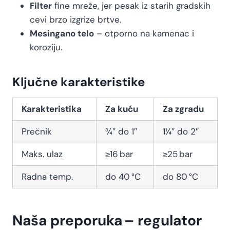
Filter
fine mreže, jer pesak iz starih gradskih
cevi brzo izgrize brtve.
Mesingano telo
– otporno na kamenac i
koroziju.
Ključne karakteristike
Karakteristika
Za kuću
Za zgradu
Prečnik
¾″ do 1″
1¼″ do 2″
Maks. ulaz
≥16 bar
≥25 bar
Radna temp.
do 40 °C
do 80 °C
Naša preporuka – regulator