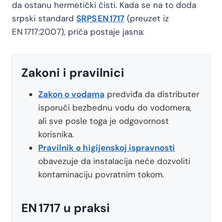
da ostanu hermetički čisti. Kada se na to doda
srpski standard
SRPS EN 1717
(preuzet iz
EN 1717:2007), priča postaje jasna:
Zakoni i pravilnici
Zakon o vodama
predviđa da distributer
isporuči bezbednu vodu do vodomera,
ali sve posle toga je odgovornost
korisnika.
Pravilnik o higijenskoj ispravnosti
obavezuje da instalacija neće dozvoliti
kontaminaciju povratnim tokom.
EN 1717 u praksi