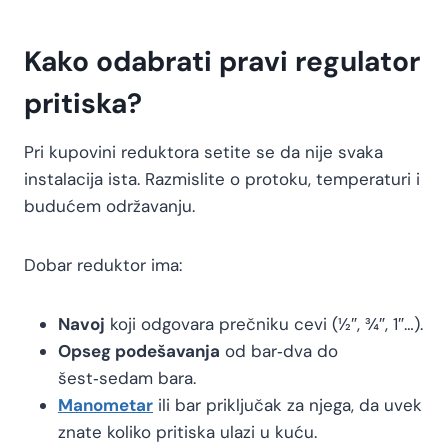
Kako odabrati pravi regulator
pritiska?
Pri kupovini reduktora setite se da nije svaka
instalacija ista. Razmislite o protoku, temperaturi i
budućem održavanju.
Dobar reduktor ima:
Navoj
koji odgovara prečniku cevi (½″, ¾″, 1″…).
Opseg podešavanja
od bar‑dva do
šest‑sedam bara.
Manometar
ili bar priključak za njega, da uvek
znate koliko pritiska ulazi u kuću.