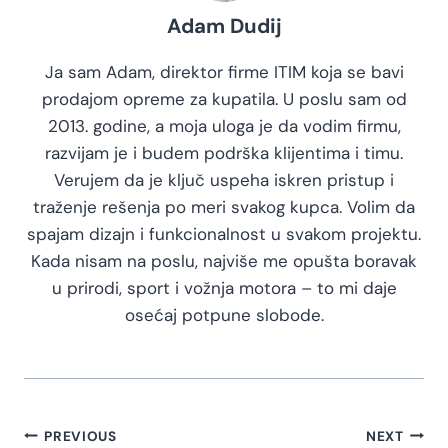
Adam Dudij
Ja sam Adam, direktor firme ITIM koja se bavi
prodajom opreme za kupatila. U poslu sam od
2013. godine, a moja uloga je da vodim firmu,
razvijam je i budem podrška klijentima i timu.
Verujem da je ključ uspeha iskren pristup i
traženje rešenja po meri svakog kupca. Volim da
spajam dizajn i funkcionalnost u svakom projektu.
Kada nisam na poslu, najviše me opušta boravak
u prirodi, sport i vožnja motora – to mi daje
osećaj potpune slobode.
PREVIOUS
NEXT