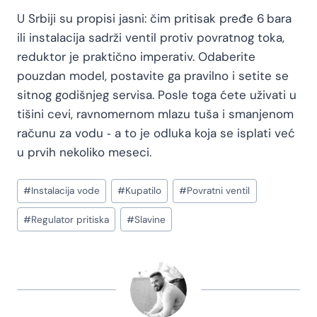
U Srbiji su propisi jasni: čim pritisak pređe 6 bara
ili instalacija sadrži ventil protiv povratnog toka,
reduktor je praktično imperativ. Odaberite
pouzdan model, postavite ga pravilno i setite se
sitnog godišnjeg servisa. Posle toga ćete uživati u
tišini cevi, ravnomernom mlazu tuša i smanjenom
računu za vodu ‑ a to je odluka koja se isplati već
u prvih nekoliko meseci.
#
Instalacija vode
#
Kupatilo
#
Povratni ventil
#
Regulator pritiska
#
Slavine