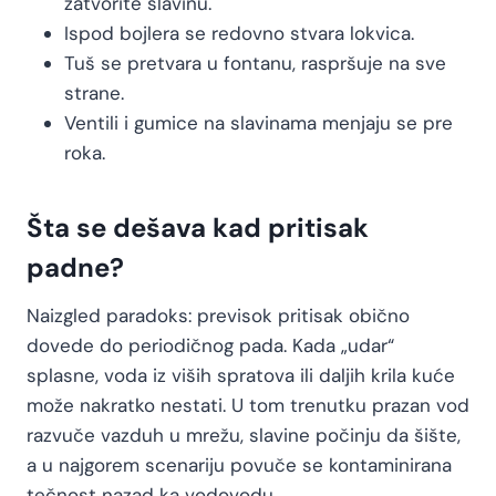
zatvorite slavinu.
Ispod bojlera se redovno stvara lokvica.
Tuš se pretvara u fontanu, raspršuje na sve
strane.
Ventili i gumice na slavinama menjaju se pre
roka.
Šta se dešava kad pritisak
padne?
Naizgled paradoks: previsok pritisak obično
dovede do periodičnog pada. Kada „udar“
splasne, voda iz viših spratova ili daljih krila kuće
može nakratko nestati. U tom trenutku prazan vod
razvuče vazduh u mrežu, slavine počinju da šište,
a u najgorem scenariju povuče se kontaminirana
tečnost nazad ka vodovodu.