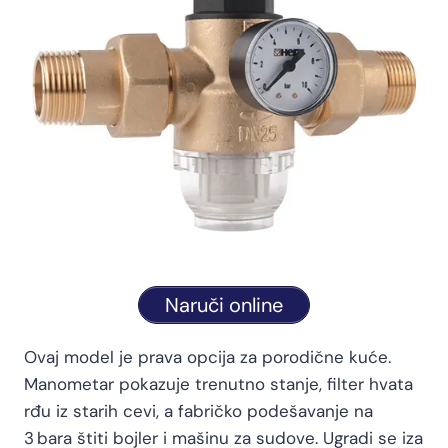
Naruči online
Ovaj model je prava opcija za porodične kuće.
Manometar pokazuje trenutno stanje, filter hvata
rđu iz starih cevi, a fabričko podešavanje na
3 bara štiti bojler i mašinu za sudove. Ugradi se iza