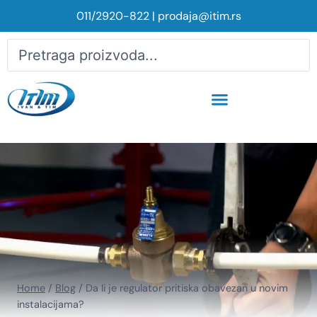
011/2920-822
|
prodaja@itim.rs
Home
/
Blog
/
Da li je regulator pritiska obavezan u novim
instalacijama?