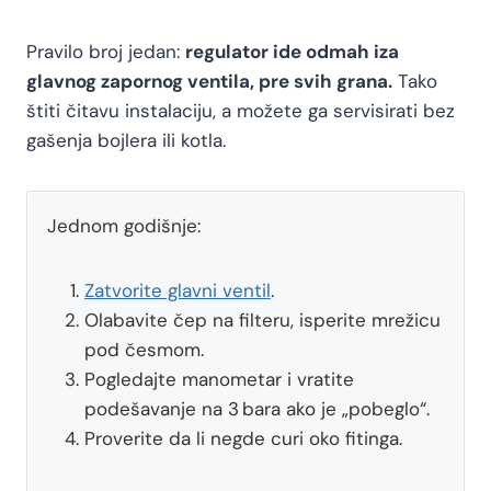
Pravilo broj jedan:
regulator ide odmah iza
glavnog zapornog ventila, pre svih grana.
Tako
štiti čitavu instalaciju, a možete ga servisirati bez
gašenja bojlera ili kotla.
Jednom godišnje:
Zatvorite glavni ventil
.
Olabavite čep na filteru, isperite mrežicu
pod česmom.
Pogledajte manometar i vratite
podešavanje na 3 bara ako je „pobeglo“.
Proverite da li negde curi oko fitinga.