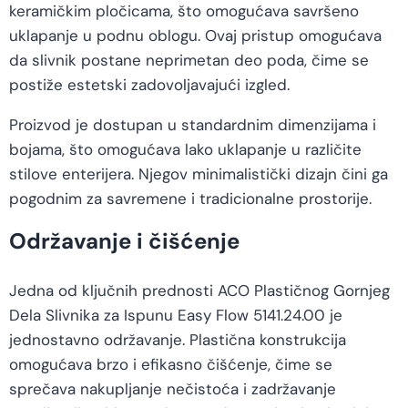
keramičkim pločicama, što omogućava savršeno
uklapanje u podnu oblogu. Ovaj pristup omogućava
da slivnik postane neprimetan deo poda, čime se
postiže estetski zadovoljavajući izgled.
Proizvod je dostupan u standardnim dimenzijama i
bojama, što omogućava lako uklapanje u različite
stilove enterijera. Njegov minimalistički dizajn čini ga
pogodnim za savremene i tradicionalne prostorije.
Održavanje i čišćenje
Jedna od ključnih prednosti ACO Plastičnog Gornjeg
Dela Slivnika za Ispunu Easy Flow 5141.24.00 je
jednostavno održavanje. Plastična konstrukcija
omogućava brzo i efikasno čišćenje, čime se
sprečava nakupljanje nečistoća i zadržavanje