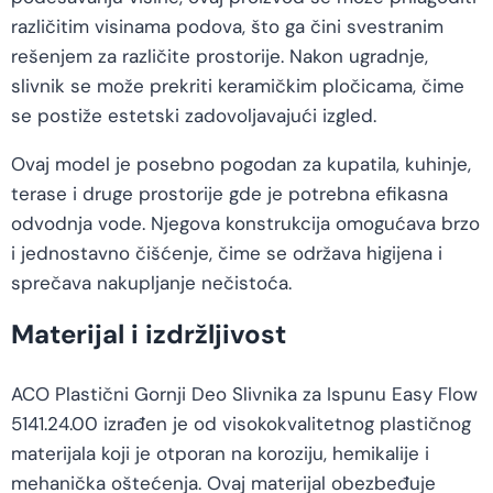
različitim visinama podova, što ga čini svestranim
rešenjem za različite prostorije. Nakon ugradnje,
slivnik se može prekriti keramičkim pločicama, čime
se postiže estetski zadovoljavajući izgled.
Ovaj model je posebno pogodan za kupatila, kuhinje,
terase i druge prostorije gde je potrebna efikasna
odvodnja vode. Njegova konstrukcija omogućava brzo
i jednostavno čišćenje, čime se održava higijena i
sprečava nakupljanje nečistoća.
Materijal i izdržljivost
ACO Plastični Gornji Deo Slivnika za Ispunu Easy Flow
5141.24.00 izrađen je od visokokvalitetnog plastičnog
materijala koji je otporan na koroziju, hemikalije i
mehanička oštećenja. Ovaj materijal obezbeđuje