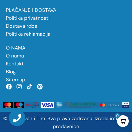
PLAĆANJE I DOSTAVA
Politika privatnosti
Dostava robe
Politika reklamacija
O NAMA
O nama
Kontakt
Blog
Sitemap
0
©
2026
Ivan
i
Tim. Sva prava zadržana.
Izrada internet
prodavnice