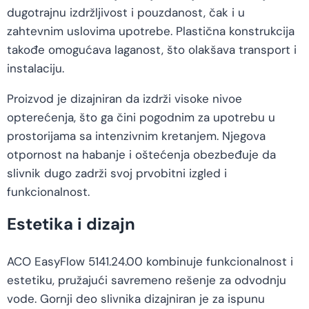
dugotrajnu izdržljivost i pouzdanost, čak i u
zahtevnim uslovima upotrebe. Plastična konstrukcija
takođe omogućava laganost, što olakšava transport i
instalaciju.
Proizvod je dizajniran da izdrži visoke nivoe
opterećenja, što ga čini pogodnim za upotrebu u
prostorijama sa intenzivnim kretanjem. Njegova
otpornost na habanje i oštećenja obezbeđuje da
slivnik dugo zadrži svoj prvobitni izgled i
funkcionalnost.
Estetika i dizajn
ACO EasyFlow 5141.24.00 kombinuje funkcionalnost i
estetiku, pružajući savremeno rešenje za odvodnju
vode. Gornji deo slivnika dizajniran je za ispunu