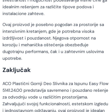
svestranost i mogućnost podešavanja visine čine ga
idealnim rešenjem za različite tipove podova i
instalacione zahteve.
Ovaj proizvod je posebno pogodan za prostorije sa
intenzivnim kretanjem, gde je potrebna visoka
izdržljivost i pouzdanost. Njegova otpornost na
koroziju i mehanička oštećenja obezbeđuje
dugotrajnu performans, čak i u zahtevnim uslovima
upotrebe.
Zaključak
ACO Plastični Gornji Deo Slivnika za Ispunu Easy Flow
5141.24.00 predstavlja savremeno i pouzdano rešenje
za odvodnju vode u različitim prostorijama.
Zahvaljujući svojoj funkcionalnosti, estetskom izgledu
i jednostavnom održavanju, ovaj proizvod je idealan