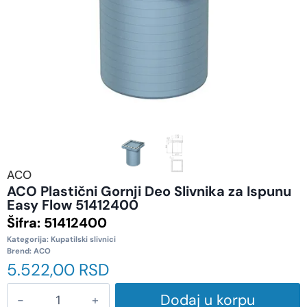
ACO
ACO Plastični Gornji Deo Slivnika za Ispunu
Easy Flow 51412400
Šifra:
51412400
Kategorija:
Kupatilski slivnici
Brend:
ACO
5.522,00
RSD
Dodaj u korpu