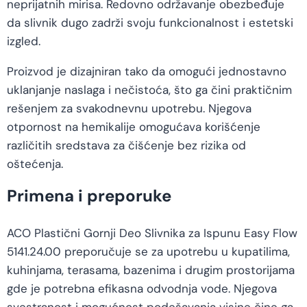
neprijatnih mirisa. Redovno održavanje obezbeđuje
da slivnik dugo zadrži svoju funkcionalnost i estetski
izgled.
Proizvod je dizajniran tako da omogući jednostavno
uklanjanje naslaga i nečistoća, što ga čini praktičnim
rešenjem za svakodnevnu upotrebu. Njegova
otpornost na hemikalije omogućava korišćenje
različitih sredstava za čišćenje bez rizika od
oštećenja.
Primena i preporuke
ACO Plastični Gornji Deo Slivnika za Ispunu Easy Flow
5141.24.00 preporučuje se za upotrebu u kupatilima,
kuhinjama, terasama, bazenima i drugim prostorijama
gde je potrebna efikasna odvodnja vode. Njegova