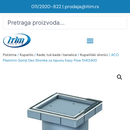
011/2920-822
|
prodaja@itim.rs
Početna
/
Kupatilo
/
Kade, tuš kade i kanalice
/
Kupatilski slivnici
/ ACO
Plastični Gornji Deo Slivnika za Ispunu Easy Flow 51412400