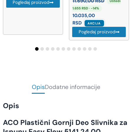
11.690,00
RSD
Uštedi
Pogledaj proizvod
1.655 RSD · -14%
10.035,00
RSD
AKCIJA
Pogledaj proizvod
Opis
Dodatne informacije
Opis
ACO Plastični Gornji Deo Slivnika za
Ispunu Easy Flow 5141.24.00