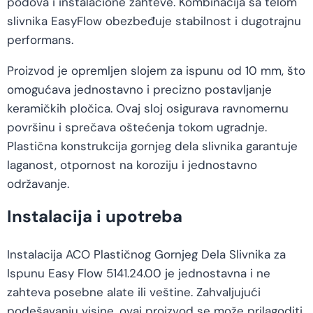
podova i instalacione zahteve. Kombinacija sa telom
slivnika EasyFlow obezbeđuje stabilnost i dugotrajnu
performans.
Proizvod je opremljen slojem za ispunu od 10 mm, što
omogućava jednostavno i precizno postavljanje
keramičkih pločica. Ovaj sloj osigurava ravnomernu
površinu i sprečava oštećenja tokom ugradnje.
Plastična konstrukcija gornjeg dela slivnika garantuje
laganost, otpornost na koroziju i jednostavno
održavanje.
Instalacija i upotreba
Instalacija ACO Plastičnog Gornjeg Dela Slivnika za
Ispunu Easy Flow 5141.24.00 je jednostavna i ne
zahteva posebne alate ili veštine. Zahvaljujući
podešavanju visine, ovaj proizvod se može prilagoditi