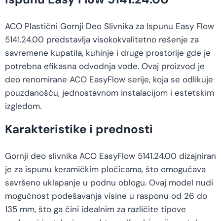
ACO Plastični Gornji Deo Slivnika za Ispunu Easy Flow
5141.24.00 predstavlja visokokvalitetno rešenje za
savremene kupatila, kuhinje i druge prostorije gde je
potrebna efikasna odvodnja vode. Ovaj proizvod je
deo renomirane ACO EasyFlow serije, koja se odlikuje
pouzdanošću, jednostavnom instalacijom i estetskim
izgledom.
Karakteristike i prednosti
Gornji deo slivnika ACO EasyFlow 5141.24.00 dizajniran
je za ispunu keramičkim pločicama, što omogućava
savršeno uklapanje u podnu oblogu. Ovaj model nudi
mogućnost podešavanja visine u rasponu od 26 do
135 mm, što ga čini idealnim za različite tipove