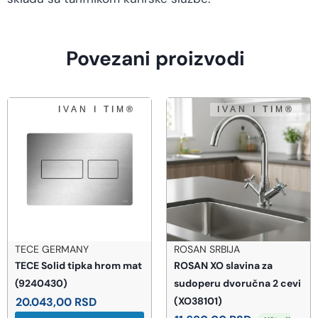
Povezani proizvodi
ROSAN SRBIJA
TEOREMA
ROSAN XO slavina za
Teorema XS slavina za
sudoperu dvoručna 2 cevi
lavabo visoka (8X37011)
(XO38101)
20.716,00
RSD