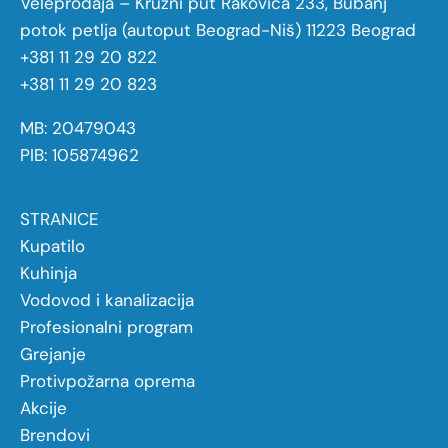
Veleprodaja – Kružni put Rakovica 233, Bubanj
potok petlja (autoput Beograd-Niš) 11223 Beograd
+381 11 29 20 822
+381 11 29 20 823
MB: 20479043
PIB: 105874962
STRANICE
Kupatilo
Kuhinja
Vodovod i kanalizacija
Profesionalni program
Grejanje
Protivpožarna oprema
Akcije
Brendovi