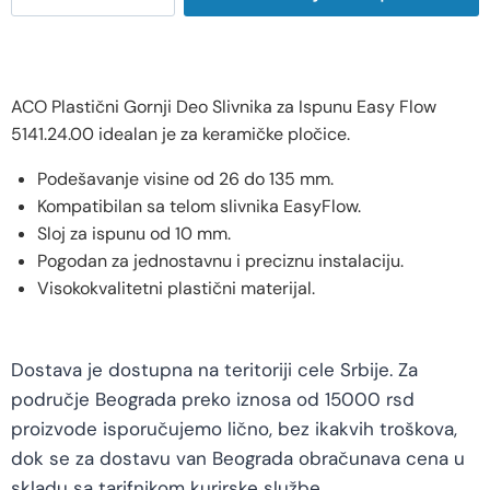
ACO Plastični Gornji Deo Slivnika za Ispunu Easy Flow
5141.24.00 idealan je za keramičke pločice.
Podešavanje visine od 26 do 135 mm.
Kompatibilan sa telom slivnika EasyFlow.
Sloj za ispunu od 10 mm.
Pogodan za jednostavnu i preciznu instalaciju.
Visokokvalitetni plastični materijal.
Dostava je dostupna na teritoriji cele Srbije. Za
područje Beograda preko iznosa od 15000 rsd
proizvode isporučujemo lično, bez ikakvih troškova,
dok se za dostavu van Beograda obračunava cena u
skladu sa tarifnikom kurirske službe.