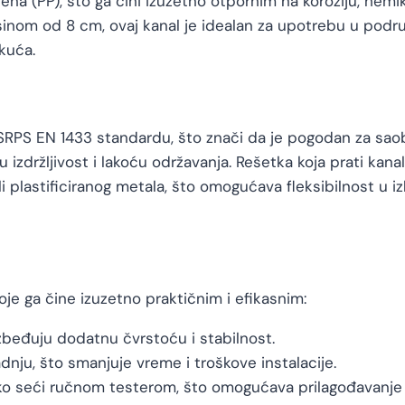
lena (PP), što ga čini izuzetno otpornim na koroziju, hem
isinom od 8 cm, ovaj kanal je idealan za upotrebu u pod
 kuća.
RPS EN 1433 standardu, što znači da je pogodan za saobra
 izdržljivost i lakoću održavanja. Rešetka koja prati kan
ili plastificiranog metala, što omogućava fleksibilnost u 
oje ga čine izuzetno praktičnim i efikasnim:
zbeđuju dodatnu čvrstoću i stabilnost.
dnju, što smanjuje vreme i troškove instalacije.
ako seći ručnom testerom, što omogućava prilagođavanje