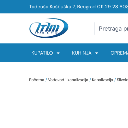
Tadeuša Košćuška 7, Beograd
011 29 28 60
KUPATILO
KUHINJA
OPREMA
Početna
/
Vodovod i kanalizacija
/
Kanalizacija
/
Slivnic