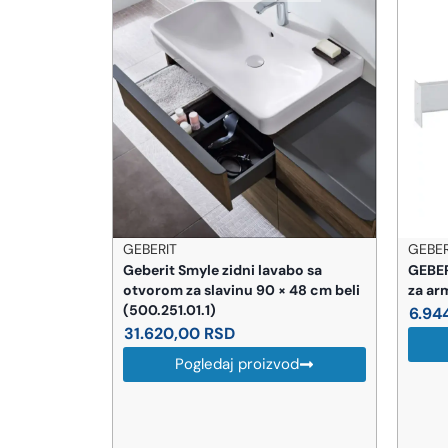
GEBERIT
H
lavabo sa
GEBERIT Duofix montažna traverza
Ha
0 × 48 cm beli
za armaturu (111.774.00.1)
tu
(2
6.944,00
RSD
1
Pogledaj proizvod
izvod