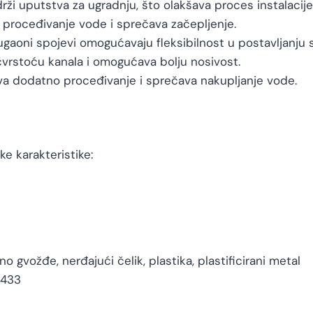
rži uputstva za ugradnju, što olakšava proces instalacije
proceđivanje vode i sprečava začepljenje.
i ugaoni spojevi omogućavaju fleksibilnost u postavljanju 
čvrstoću kanala i omogućava bolju nosivost.
a dodatno proceđivanje i sprečava nakupljanje vode.
e karakteristike:
eno gvožđe, nerđajući čelik, plastika, plastificirani metal
1433