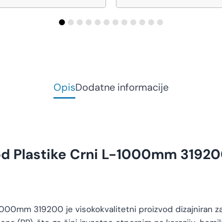
Opis
Dodatne informacije
 od Plastike Crni L-1000mm 3192
1000mm 319200 je visokokvalitetni proizvod dizajniran za