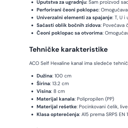
Uputstva za ugradnju
: Sam proizvod sad
Perforirani čeoni poklopac
: Omogućava 
Univerzalni elementi za spajanje
: T, U 
Saćasti oblik bočnih zidova
: Povećava 
Čeoni poklopac sa otvorima
: Omogućav
Tehničke karakteristike
ACO Self Hexaline kanal ima sledeće tehničk
Dužina
: 100 cm
Širina
: 13.2 cm
Visina
: 8 cm
Materijal kanala
: Polipropilen (PP)
Materijal rešetke
: Pocinkovani čelik, liv
Klasa opterećenja
: A15 prema SRPS EN 