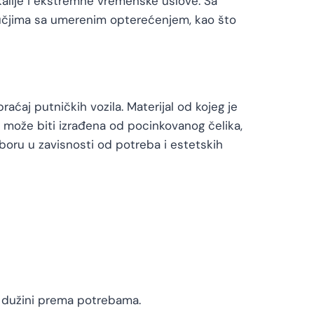
ikalije i ekstremne vremenske uslove. Sa
ručjima sa umerenim opterećenjem, kao što
ćaj putničkih vozila. Materijal od kojeg je
al može biti izrađena od pocinkovanog čelika,
izboru u zavisnosti od potreba i estetskih
 dužini prema potrebama.