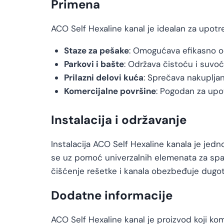
Primena
ACO Self Hexaline kanal je idealan za upotre
Staze za pešake
: Omogućava efikasno o
Parkovi i bašte
: Održava čistoću i suvoć
Prilazni delovi kuća
: Sprečava nakupljan
Komercijalne površine
: Pogodan za upo
Instalacija i održavanje
Instalacija ACO Self Hexaline kanala je jedno
se uz pomoć univerzalnih elemenata za spaj
čišćenje rešetke i kanala obezbeđuje dugot
Dodatne informacije
ACO Self Hexaline kanal je proizvod koji kom