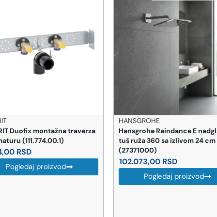
ANSGROHE
HUPPE GERMANY
nsgrohe Raindance E nadglavna
HUPPE Paravan 501 Pure 1
š ruža 360 sa izlivom 24 cm
175240.087.322
7371000)
43.200,00
RSD
02.073,00
RSD
Pogledaj proizvod
Pogledaj proizvod