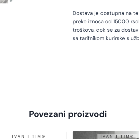
Dostava je dostupna na teri
preko iznosa od 15000 rsd 
troškova, dok se za dosta
sa tarifnikom kurirske služb
Povezani proizvodi