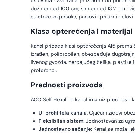
uslovima. Ovaj kanal je izrađen od polipropi
dužinom od 100 cm, širinom od 13.2 cm i v
su staze za pešake, parkovi i prilazni delovi
Klasa opterećenja i materijal
Kanal pripada klasi opterećenja A15 prema S
izrađen, polipropilen, obezbeđuje dugotrajnu
livenog gvožđa, nerđajućeg čelika, plastike 
preferenci.
Prednosti proizvoda
ACO Self Hexaline kanal ima niz prednosti k
U-profil tela kanala
: Ojačani zidovi obe
Fleksibilan sistem
: Jednostavan za ugra
Jednostavno sečenje
: Kanal se može l