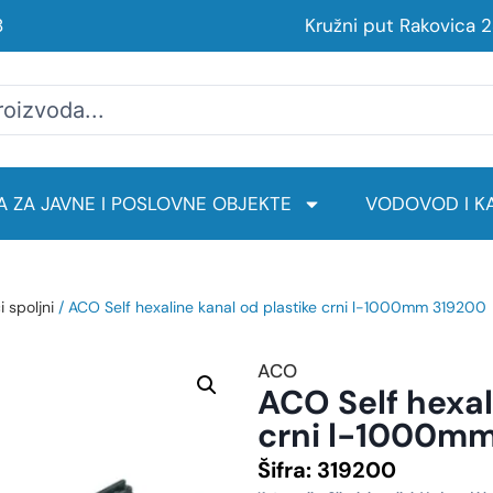
8
Kružni put Rakovica 
 ZA JAVNE I POSLOVNE OBJEKTE
VODOVOD I KA
i spoljni
/ ACO Self hexaline kanal od plastike crni l-1000mm 319200
ACO
ACO Self hexal
crni l-1000m
Šifra:
319200