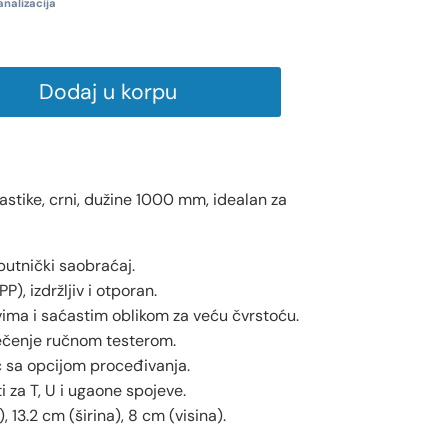
analizacija
Dodaj u korpu
astike, crni, dužine 1000 mm, idealan za
putnički saobraćaj.
P), izdržljiv i otporan.
vima i saćastim oblikom za veću čvrstoću.
ečenje ručnom testerom.
c sa opcijom proceđivanja.
i za T, U i ugaone spojeve.
 13.2 cm (širina), 8 cm (visina).