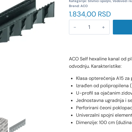
Kategorije:
Slivnici spoljni
,
Vodovod i k
Brend:
ACO
1.834,00
RSD
ACO Self hexaline kanal od pl
odvodnju. Karakteristike:
Klasa opterećenja A15 za 
Izrađen od polipropilena (P
U-profil sa ojačanim zido
Jednostavna ugradnja i s
Perforirani čeoni poklopa
Univerzalni spojni element
Dimenzije: 100 cm (dužina),