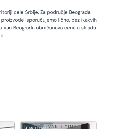
toriji cele Srbije. Za područje Beograda
proizvode isporučujemo lično, bez ikakvih
vu van Beograda obračunava cena u skladu
e.