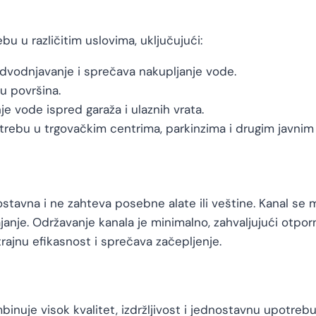
bu u različitim uslovima, uključujući:
dvodnjavanje i sprečava nakupljanje vode.
u površina.
je vode ispred garaža i ulaznih vrata.
trebu u trgovačkim centrima, parkinzima i drugim javnim
stavna i ne zahteva posebne alate ili veštine. Kanal se mo
anje. Održavanje kanala je minimalno, zahvaljujući otpor
rajnu efikasnost i sprečava začepljenje.
binuje visok kvalitet, izdržljivost i jednostavnu upotrebu