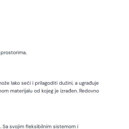
 prostorima.
že lako seći i prilagoditi dužini, a ugrađuje
nom materijalu od kojeg je izrađen. Redovno
. Sa svojim fleksibilnim sistemom i