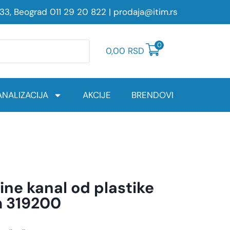
233, Beograd
011 29 20 822
|
prodaja@itim.rs
0
0,00
RSD
NALIZACIJA
AKCIJE
BRENDOVI
ine kanal od plastike
m 319200