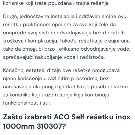
korisnike koji traže pouzdana i trajna rešenja.
Drugo, jednostavna instalacija i održavanje čine ovu
rešetku praktičnom opcijom za sve koji žele da
unaprede svoj sistem odvodnjavanja bez dodatnih
troškova i komplikacija. Takođe, rešetka je dizajnirana
tako da omogući brzo i efikasno odvodnjavanje vode,
sprečavajući nakupljanje vode i nečistoća.
Konačno, estetski dizajn ove rešetke omogućava
njeno korišćenje u različitim prostorima, bez
narušavanja ukupnog izgleda. Ovo je posebno važno
za korisnike koji traže rešenja koja kombinuju
funkcionalnost i stil.
Zašto izabrati ACO Self rešetku inox
1000mm 310307?