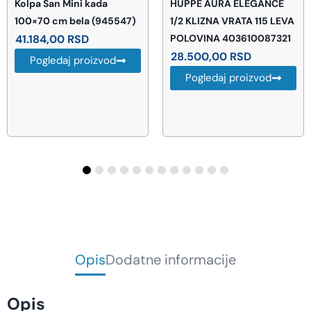
HUPPE AURA ELEGANCE
HUPPE CLASSICS TUŠ
1/2 KLIZNA VRATA 115 LEVA
KABINA R80 500 BELI RAM
POLOVINA 403610087321
503200055321
28.500,00
RSD
33.480,00
RSD
Uštedi
3.348 RSD · -10%
Pogledaj proizvod
30.132,00
RSD
AKCIJA
Pogledaj proizvod
Opis
Dodatne informacije
Opis