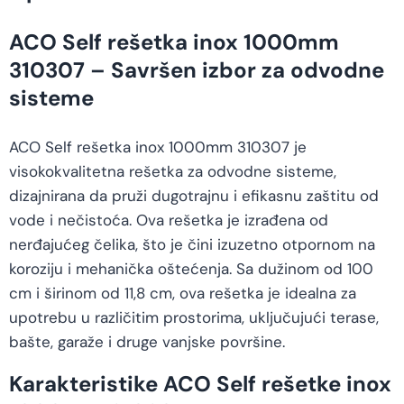
ACO Self rešetka inox 1000mm
310307 – Savršen izbor za odvodne
sisteme
ACO Self rešetka inox 1000mm 310307 je
visokokvalitetna rešetka za odvodne sisteme,
dizajnirana da pruži dugotrajnu i efikasnu zaštitu od
vode i nečistoća. Ova rešetka je izrađena od
nerđajućeg čelika, što je čini izuzetno otpornom na
koroziju i mehanička oštećenja. Sa dužinom od 100
cm i širinom od 11,8 cm, ova rešetka je idealna za
upotrebu u različitim prostorima, uključujući terase,
bašte, garaže i druge vanjske površine.
Karakteristike ACO Self rešetke inox