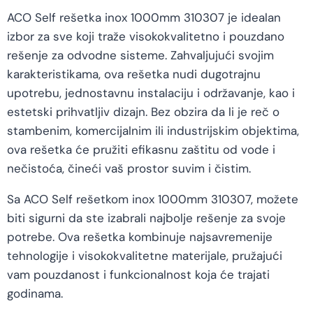
ACO Self rešetka inox 1000mm 310307 je idealan
izbor za sve koji traže visokokvalitetno i pouzdano
rešenje za odvodne sisteme. Zahvaljujući svojim
karakteristikama, ova rešetka nudi dugotrajnu
upotrebu, jednostavnu instalaciju i održavanje, kao i
estetski prihvatljiv dizajn. Bez obzira da li je reč o
stambenim, komercijalnim ili industrijskim objektima,
ova rešetka će pružiti efikasnu zaštitu od vode i
nečistoća, čineći vaš prostor suvim i čistim.
Sa ACO Self rešetkom inox 1000mm 310307, možete
biti sigurni da ste izabrali najbolje rešenje za svoje
potrebe. Ova rešetka kombinuje najsavremenije
tehnologije i visokokvalitetne materijale, pružajući
vam pouzdanost i funkcionalnost koja će trajati
godinama.