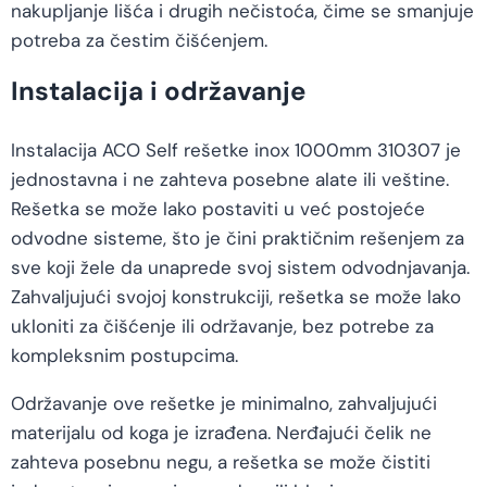
nakupljanje lišća i drugih nečistoća, čime se smanjuje
potreba za čestim čišćenjem.
Instalacija i održavanje
Instalacija ACO Self rešetke inox 1000mm 310307 je
jednostavna i ne zahteva posebne alate ili veštine.
Rešetka se može lako postaviti u već postojeće
odvodne sisteme, što je čini praktičnim rešenjem za
sve koji žele da unaprede svoj sistem odvodnjavanja.
Zahvaljujući svojoj konstrukciji, rešetka se može lako
ukloniti za čišćenje ili održavanje, bez potrebe za
kompleksnim postupcima.
Održavanje ove rešetke je minimalno, zahvaljujući
materijalu od koga je izrađena. Nerđajući čelik ne
zahteva posebnu negu, a rešetka se može čistiti