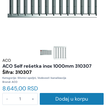
ACO
ACO Self rešetka inox 1000mm 310307
Šifra:
310307
Kategorije:
Slivnici spoljni
,
Vodovod i kanalizacija
Brend:
ACO
8.645,00
RSD
Dodaj u korpu