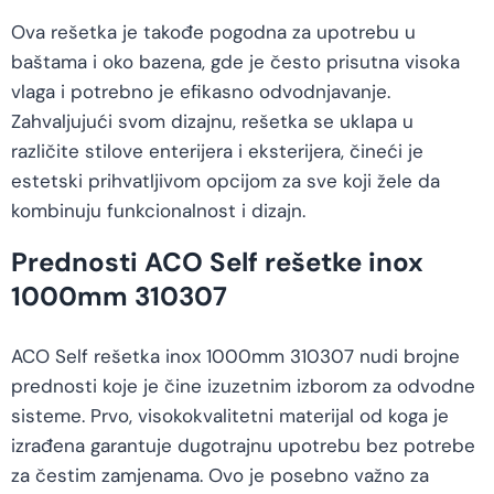
Ova rešetka je takođe pogodna za upotrebu u
baštama i oko bazena, gde je često prisutna visoka
vlaga i potrebno je efikasno odvodnjavanje.
Zahvaljujući svom dizajnu, rešetka se uklapa u
različite stilove enterijera i eksterijera, čineći je
estetski prihvatljivom opcijom za sve koji žele da
kombinuju funkcionalnost i dizajn.
Prednosti ACO Self rešetke inox
1000mm 310307
ACO Self rešetka inox 1000mm 310307 nudi brojne
prednosti koje je čine izuzetnim izborom za odvodne
sisteme. Prvo, visokokvalitetni materijal od koga je
izrađena garantuje dugotrajnu upotrebu bez potrebe
za čestim zamjenama. Ovo je posebno važno za