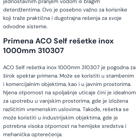
jednostavnim pranjem vodom ili blagim
deterdžentima. Ovo je posebno važno za korisnike
koji traže praktična i dugotrajna rešenja za svoje
odvodne sisteme.
Primena ACO Self rešetke inox
1000mm 310307
ACO Self rešetka inox 1000mm 310307 je pogodna za
širok spektar primena. Može se koristiti u stambenim
i komercijalnim objektima, kao i u javnim prostorima.
Njena otpornost na spoljašnje uticaje čini je idealnom
za upotrebu u vanjskim prostorima, gde je izložena
različitim vremenskim uslovima. Takođe, rešetka se
može koristiti u industrijskim objektima, gde je
potrebna visoka otpornost na hemijske sredstva i
mehanička opterećenja.