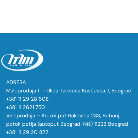
ADRESA
Maloprodaja 1 - Ulica Tadeuša Košćuška 7, Beograd
+381 11 29 28 608
+381 11 2621 750
Veleprodaja – Kružni put Rakovica 233, Bubanj
potok petlja (autoput Beograd-Niš) 11223 Beograd
+381 11 29 20 822