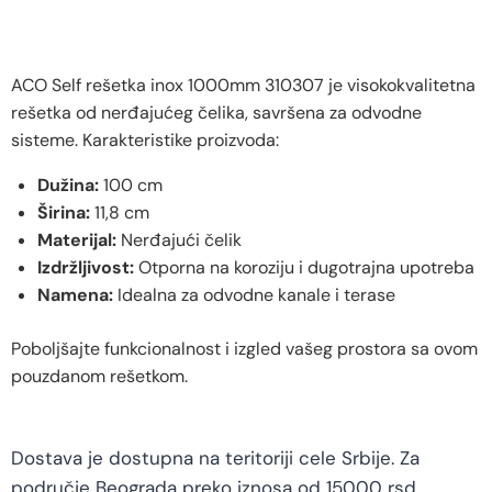
ACO Self rešetka inox 1000mm 310307 je visokokvalitetna
rešetka od nerđajućeg čelika, savršena za odvodne
sisteme. Karakteristike proizvoda:
Dužina:
100 cm
Širina:
11,8 cm
Materijal:
Nerđajući čelik
Izdržljivost:
Otporna na koroziju i dugotrajna upotreba
Namena:
Idealna za odvodne kanale i terase
Poboljšajte funkcionalnost i izgled vašeg prostora sa ovom
pouzdanom rešetkom.
Dostava je dostupna na teritoriji cele Srbije. Za
područje Beograda preko iznosa od 15000 rsd