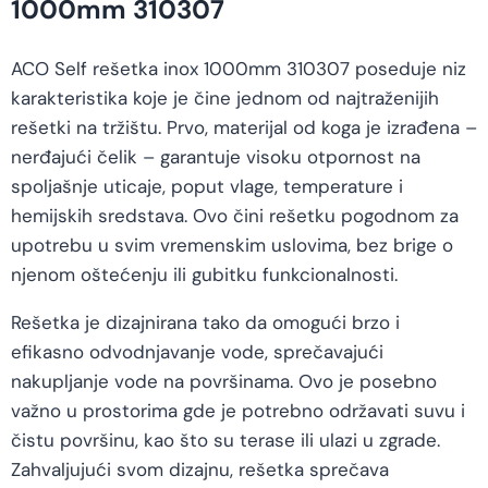
1000mm 310307
ACO Self rešetka inox 1000mm 310307 poseduje niz
karakteristika koje je čine jednom od najtraženijih
rešetki na tržištu. Prvo, materijal od koga je izrađena –
nerđajući čelik – garantuje visoku otpornost na
spoljašnje uticaje, poput vlage, temperature i
hemijskih sredstava. Ovo čini rešetku pogodnom za
upotrebu u svim vremenskim uslovima, bez brige o
njenom oštećenju ili gubitku funkcionalnosti.
Rešetka je dizajnirana tako da omogući brzo i
efikasno odvodnjavanje vode, sprečavajući
nakupljanje vode na površinama. Ovo je posebno
važno u prostorima gde je potrebno održavati suvu i
čistu površinu, kao što su terase ili ulazi u zgrade.
Zahvaljujući svom dizajnu, rešetka sprečava