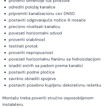
proveriti dimenzije tuš prostora
odrediti položaj kanalice
pripremiti kanalizacionu cev DN50
postaviti odgovarajuće nožice ili nosače
precizno nivelisati kanalicu
povezati horizontalni odvod
proveriti stabilnost
testirati protok
proveriti nepropusnost
povezati horizontalnu flanšnu sa hidroizolacijom
izraditi estrih sa padom prema kanalici
postaviti podne pločice
završno obraditi spojeve
postaviti posebno kupljenu dekorativnu rešetku
Montažu treba poveriti stručno osposobljenom
instalateru.