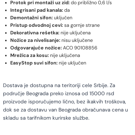
Protok pri montaži uz zid:
do približno 0,6 l/s
Integrisani pad kanala:
da
Demontažni sifon:
uključen
Pristup odvodnoj cevi:
sa gornje strane
Dekorativna rešetka:
nije uključena
Nožice za nivelisanje:
nisu uključene
Odgovarajuće nožice:
ACO 90108856
Mrežica za kosu:
nije uključena
EasyStop suvi sifon:
nije uključen
Dostava je dostupna na teritoriji cele Srbije. Za
područje Beograda preko iznosa od 15000 rsd
proizvode isporučujemo lično, bez ikakvih troškova,
dok se za dostavu van Beograda obračunava cena u
skladu sa tarifnikom kurirske službe.