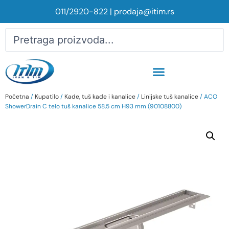
011/2920-822
|
prodaja@itim.rs
Početna
/
Kupatilo
/
Kade, tuš kade i kanalice
/
Linijske tuš kanalice
/ ACO
ShowerDrain C telo tuš kanalice 58,5 cm H93 mm (90108800)