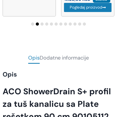
Pogledaj proizvod
Opis
Dodatne informacije
Opis
ACO ShowerDrain S+ profil
za tuš kanalicu sa Plate
rešetkom 90 cm 90105112