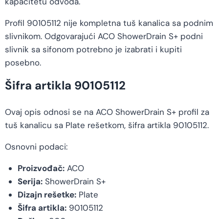
kapacitetu odvoda.
Profil 90105112 nije kompletna tuš kanalica sa podnim
slivnikom. Odgovarajući ACO ShowerDrain S+ podni
slivnik sa sifonom potrebno je izabrati i kupiti
posebno.
Šifra artikla 90105112
Ovaj opis odnosi se na ACO ShowerDrain S+ profil za
tuš kanalicu sa Plate rešetkom, šifra artikla 90105112.
Osnovni podaci:
Proizvođač:
ACO
Serija:
ShowerDrain S+
Dizajn rešetke:
Plate
Šifra artikla:
90105112