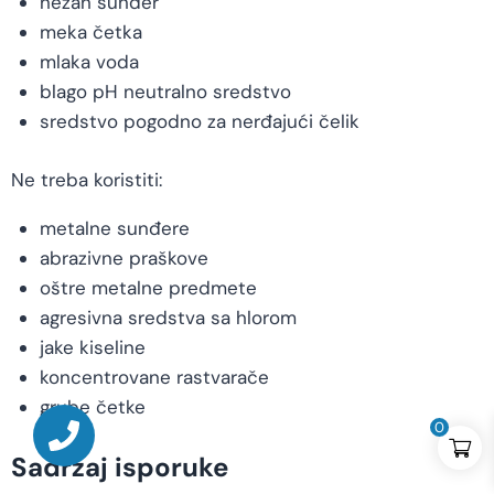
nežan sunđer
meka četka
mlaka voda
blago pH neutralno sredstvo
sredstvo pogodno za nerđajući čelik
Ne treba koristiti:
metalne sunđere
abrazivne praškove
oštre metalne predmete
agresivna sredstva sa hlorom
jake kiseline
koncentrovane rastvarače
grube četke
0
Sadržaj isporuke