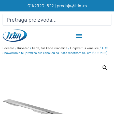
011/2920-822
|
prodaja@itim.rs
Početna
/
Kupatilo
/
Kade, tuš kade i kanalice
/
Linijske tuš kanalice
/ ACO
ShowerDrain S+ profil za tuš kanalicu sa Plate rešetkom 90 cm (90105112)