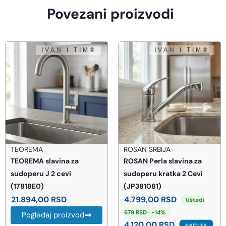
Povezani proizvodi
TEOREMA
ROSAN SRBIJA
TEOREMA slavina za
ROSAN Perla slavina za
sudoperu J 2 cevi
sudoperu kratka 2 Cevi
(17818E0)
(JP381081)
21.894,00
RSD
4.799,00
RSD
Uštedi
679 RSD · -14%
Pogledaj proizvod
4.120,00
RSD
AKCIJA