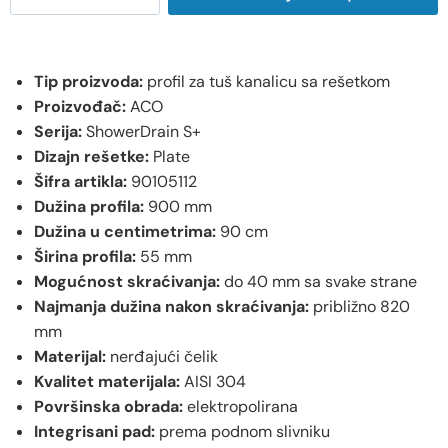
Tip proizvoda:
profil za tuš kanalicu sa rešetkom
Proizvođač:
ACO
Serija:
ShowerDrain S+
Dizajn rešetke:
Plate
Šifra artikla:
90105112
Dužina profila:
900 mm
Dužina u centimetrima:
90 cm
Širina profila:
55 mm
Mogućnost skraćivanja:
do 40 mm sa svake strane
Najmanja dužina nakon skraćivanja:
približno 820
mm
Materijal:
nerđajući čelik
Kvalitet materijala:
AISI 304
Površinska obrada:
elektropolirana
Integrisani pad:
prema podnom slivniku