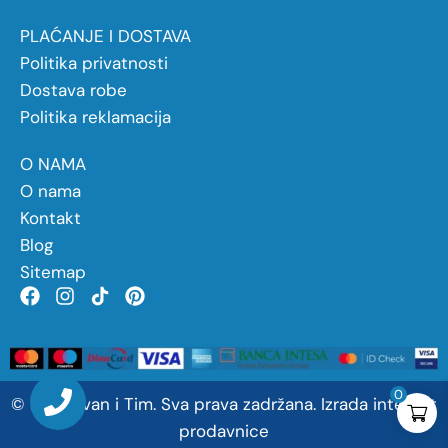
PLAĆANJE I DOSTAVA
Politika privatnosti
Dostava robe
Politika reklamacija
O NAMA
O nama
Kontakt
Blog
Sitemap
0
©
2026
Ivan
i
Tim. Sva prava zadržana.
Izrada internet
prodavnice