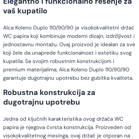
Elegantno i funkcionalno rešenje za
vaš kupatilo
Alca Koleno Duplo 110/90/90 je visokokvalitetni držač
WC papira koji kombinuje moderni dizajn, izdržljivost i
jednostavnu montažu. Ovaj proizvod je idealan za sve
koji žele da unaprede funkcionalnost i estetiku svog
kupatila. Sa svojim robustnim konstrukcijom i
premium materijalima, Alca Koleno Duplo 110/90/90
garantuje dugotrajnu upotrebu bez gubitka kvaliteta.
Robustna konstrukcija za
dugotrajnu upotrebu
Jedna od ključnih karakteristika ovog držača WC
papira je njegova čvrsta konstrukcija. Proizveden od
visokokvalitetnog mesinga, ovaj držač je otporan na