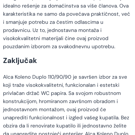
idealno rešenje za domaćinstva sa više članova. Ova
karakteristika ne samo da povećava praktičnost, već
i smanjuje potrebu za čestim odlascima u
prodavnicu. Uz to, jednostavna montaža i
visokokvalitetni materijali čine ovaj proizvod
pouzdanim izborom za svakodnevnu upotrebu.
Zaključak
Alca Koleno Duplo 110/90/90 je savršen izbor za sve
koji traže visokokvalitetni, funkcionalan i estetski
privlačan držač WC papira. Sa svojom robustnom
konstrukcijom, hromiranom završnom obradom i
jednostavnom montažom, ovaj proizvod će
unaprediti funkcionalnost i izgled vašeg kupatila. Bez
obzira da li renovirate kupatilo ili jednostavno želite
da unapredite postojeći enterijer, Alca Koleno Duplo