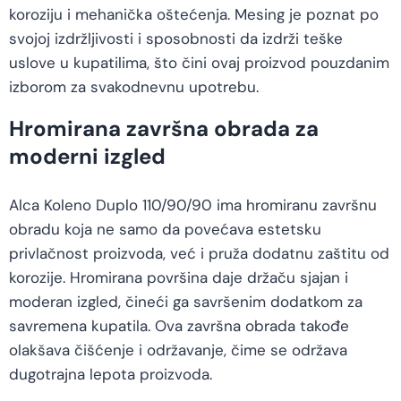
koroziju i mehanička oštećenja. Mesing je poznat po
svojoj izdržljivosti i sposobnosti da izdrži teške
uslove u kupatilima, što čini ovaj proizvod pouzdanim
izborom za svakodnevnu upotrebu.
Hromirana završna obrada za
moderni izgled
Alca Koleno Duplo 110/90/90 ima hromiranu završnu
obradu koja ne samo da povećava estetsku
privlačnost proizvoda, već i pruža dodatnu zaštitu od
korozije. Hromirana površina daje držaču sjajan i
moderan izgled, čineći ga savršenim dodatkom za
savremena kupatila. Ova završna obrada takođe
olakšava čišćenje i održavanje, čime se održava
dugotrajna lepota proizvoda.