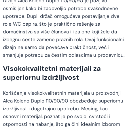
Dizajn Alca Koleno Duplo 110/90/90 je pažljivo
osmišljen kako bi zadovoljio potrebe svakodnevne
upotrebe. Dupli držač omogućava postavljanje dve
role WC papira, što je praktično rešenje za
domaćinstva sa više članova ili za one koji žele da
izbegnu česte zamene praznih rola. Ovaj funkcionalni
dizajn ne samo da povećava praktičnost, već i
smanjuje potrebu za čestim odlascima u prodavnicu.
Visokokvalitetni materijali za
superiornu izdržljivost
Korišćenje visokokvalitetnih materijala u proizvodnji
Alca Koleno Duplo 110/90/90 obezbeđuje superiornu
izdržljivost i dugotrajnu upotrebu. Mesing, kao
osnovni materijal, poznat je po svojoj čvrstoći i
otpornosti na habanje, što ga čini idealnim izborom