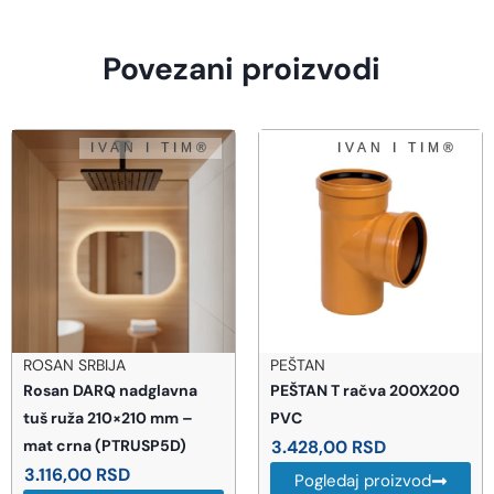
Povezani proizvodi
PEŠTAN
TECE GERMANY
PEŠTAN T račva 200X200
TECE Drainline staklena
PVC
rešetka za tuš kanalicu 90
3.428,00
RSD
cm satinirano crno staklo
(600994)
Pogledaj proizvod