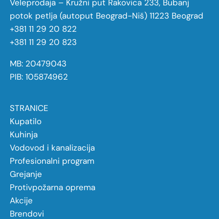
Veleprodaja – Kružni put Rakovica 233, Bubanj
potok petlja (autoput Beograd-Niš) 11223 Beograd
+381 11 29 20 822
+381 11 29 20 823
MB: 20479043
PIB: 105874962
STRANICE
Kupatilo
Kuhinja
Vodovod i kanalizacija
Profesionalni program
Grejanje
Protivpožarna oprema
Akcije
Brendovi