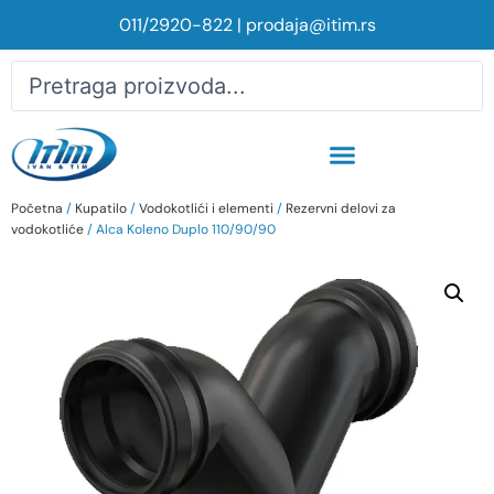
011/2920-822
|
prodaja@itim.rs
Početna
/
Kupatilo
/
Vodokotlići i elementi
/
Rezervni delovi za
vodokotliće
/ Alca Koleno Duplo 110/90/90