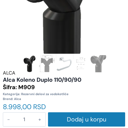
ALCA
Alca Koleno Duplo 110/90/90
Šifra:
M909
Kategorija:
Rezervni delovi za vodokotliće
Brend:
Alca
8.998,00
RSD
Dodaj u korpu