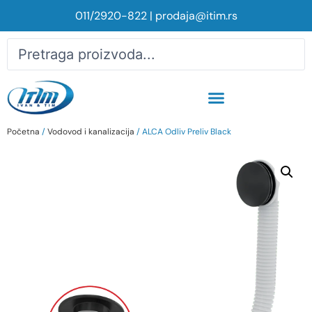
011/2920-822
|
prodaja@itim.rs
Početna
/
Vodovod i kanalizacija
/ ALCA Odliv Preliv Black