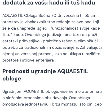
dodatak za vašu kadu ili tuš kadu
AQUAESTIL Obloga Bočna 70 Univerzalna h=55 cm
predstavlja visokokvalitetno rešenje za sve one koji
žele da unaprede izgled i funkcionalnost svoje kade
ili tuš kade. Ova obloga je dizajnirana tako da pruži
estetski prihvatljivo i praktično rešenje, eliminišući
potrebu za tradicionalnim obzidavanjem. Zahvaljujući
njenoj univerzalnoj primeni, lako se uklapa u različite
prostore i stilove enterijera.
Prednosti ugradnje AQUAESTIL
obloge
Ugradnjom AQUAESTIL obloge, više ne morate brinuti
o složenim procesima obzidavanja. Ova obloga
omogućava jednostavnu i brzu montažu, što čini ceo