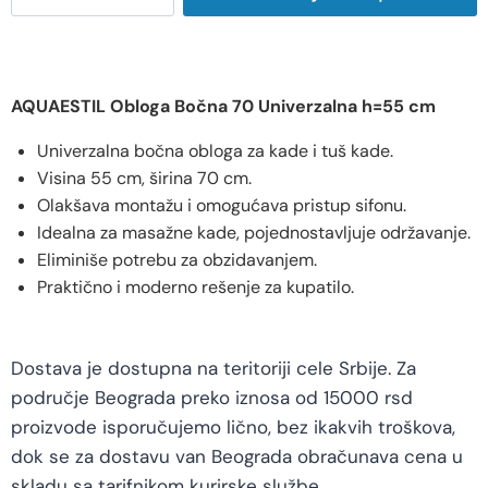
AQUAESTIL Obloga Bočna 70 Univerzalna h=55 cm
Univerzalna bočna obloga za kade i tuš kade.
Visina 55 cm, širina 70 cm.
Olakšava montažu i omogućava pristup sifonu.
Idealna za masažne kade, pojednostavljuje održavanje.
Eliminiše potrebu za obzidavanjem.
Praktično i moderno rešenje za kupatilo.
Dostava je dostupna na teritoriji cele Srbije. Za
područje Beograda preko iznosa od 15000 rsd
proizvode isporučujemo lično, bez ikakvih troškova,
dok se za dostavu van Beograda obračunava cena u
skladu sa tarifnikom kurirske službe.