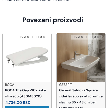
Povezani proizvodi
GEBERIT
BEMETA
Geberit Selnova Square
BEMETA Dark držač
zidni lavabo sa otvorom za
peškira 300 mm
slavinu 65 × 48 cm beli
(104204010)