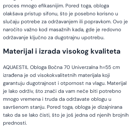
proces mnogo efikasnijim. Pored toga, obloga
olakšava pristup sifonu, što je posebno korisno u
slučaju potrebe za održavanjem ili popravkom. Ovo je
naročito važno kod masažnih kada, gde je redovno
održavanje ključno za dugotrajnu upotrebu.
Materijal i izrada visokog kvaliteta
AQUAESTIL Obloga Bočna 70 Univerzalna h=55 cm
izrađena je od visokokvalitetnih materijala koji
garantuju dugotrajnost i otpornost na vlagu. Materijal
je lako održiv, što znači da vam neće biti potrebno
mnogo vremena i truda da održavate oblogu u
savršenom stanju. Pored toga, obloga je dizajnirana
tako da se lako čisti, što je još jedna od njenih brojnih
prednosti.