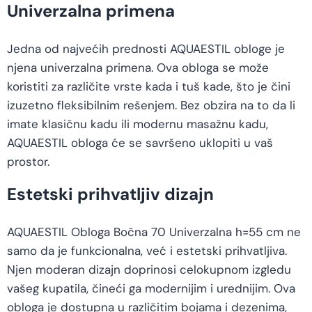
Univerzalna primena
Jedna od najvećih prednosti AQUAESTIL obloge je
njena univerzalna primena. Ova obloga se može
koristiti za različite vrste kada i tuš kade, što je čini
izuzetno fleksibilnim rešenjem. Bez obzira na to da li
imate klasičnu kadu ili modernu masažnu kadu,
AQUAESTIL obloga će se savršeno uklopiti u vaš
prostor.
Estetski prihvatljiv dizajn
AQUAESTIL Obloga Bočna 70 Univerzalna h=55 cm ne
samo da je funkcionalna, već i estetski prihvatljiva.
Njen moderan dizajn doprinosi celokupnom izgledu
vašeg kupatila, čineći ga modernijim i urednijim. Ova
obloga je dostupna u različitim bojama i dezenima,