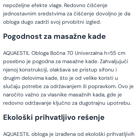
nepoželjne efekte vlage. Redovno čišćenje
jednostavnim sredstvima za čišćenje dovoljno je da
obloga dugo zadrži svoj prvobitni izgled.
Pogodnost za masažne kade
AQUAESTIL Obloga Bočna 70 Univerzalna h=55 cm
posebno je pogodna za masažne kade. Zahvaljujući
njenoj konstrukciji, olakšava se pristup sifonu i
drugim delovima kade, što je od velike koristi u
slučaju potrebe za održavanjem ili popravkom. Ovo je
naročito važno za vlasnike masažnih kada, gde je
redovno održavanje ključno za dugotrajnu upotrebu.
Ekološki prihvatljivo rešenje
AQUAESTIL obloga je izrađena od ekološki prihvatljivih