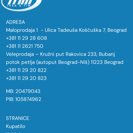
ADRESA
Maloprodaja 1 - Ulica Tadeuša Košćuška 7, Beograd
+381 11 29 28 608
+381 11 2621 750
Veleprodaja – Kružni put Rakovica 233, Bubanj
potok petlja (autoput Beograd-Niš) 11223 Beograd
+381 11 29 20 822
+381 11 29 20 823
MB: 20479043
PIB: 105874962
STRANICE
Kupatilo