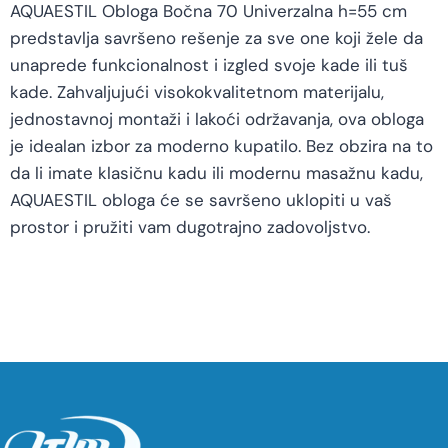
AQUAESTIL Obloga Bočna 70 Univerzalna h=55 cm
predstavlja savršeno rešenje za sve one koji žele da
unaprede funkcionalnost i izgled svoje kade ili tuš
kade. Zahvaljujući visokokvalitetnom materijalu,
jednostavnoj montaži i lakoći održavanja, ova obloga
je idealan izbor za moderno kupatilo. Bez obzira na to
da li imate klasičnu kadu ili modernu masažnu kadu,
AQUAESTIL obloga će se savršeno uklopiti u vaš
prostor i pružiti vam dugotrajno zadovoljstvo.