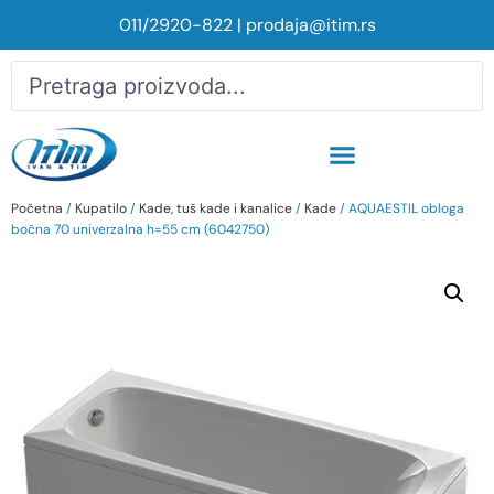
011/2920-822
|
prodaja@itim.rs
Početna
/
Kupatilo
/
Kade, tuš kade i kanalice
/
Kade
/ AQUAESTIL obloga
bočna 70 univerzalna h=55 cm (6042750)