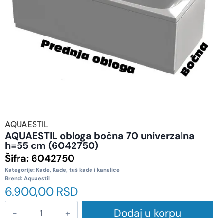
AQUAESTIL
AQUAESTIL obloga bočna 70 univerzalna
h=55 cm (6042750)
Šifra:
6042750
Kategorije:
Kade
,
Kade, tuš kade i kanalice
Brend:
Aquaestil
6.900,00
RSD
Dodaj u korpu