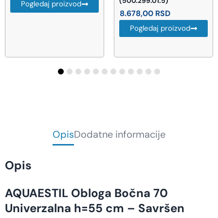
(500.299.01.5)
5.422,00
RSD
8.678,00
RSD
Pogledaj proizvod
Pogledaj proizvod
Opis
Dodatne informacije
Opis
AQUAESTIL Obloga Bočna 70
Univerzalna h=55 cm – Savršen