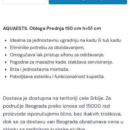
AQUAESTIL Obloga Prednja 150 cm h=51 cm
Idealna za jednostavnu ugradnju na kadu ili tuš kadu.
Eliminiše potrebu za obzidavanjem.
Omogućava lak pristup sifonu za održavanje.
Pogodna za masažne kade, olakšava servisiranje.
Brza i jednostavna montaža.
Poboljšava estetiku i funkcionalnost kupatila.
Dostava je dostupna na teritoriji cele Srbije. Za
područje Beograda preko iznosa od 15000 rsd
proizvode isporučujemo lično, bez ikakvih troškova,
dok se za dostavu van Beograda obračunava cena u
skladu sa tarifnikom kurirske službe.