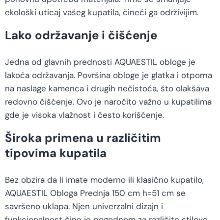
ekološki uticaj vašeg kupatila, čineći ga održivijim.
Lako održavanje i čišćenje
Jedna od glavnih prednosti AQUAESTIL obloge je
lakoća održavanja. Površina obloge je glatka i otporna
na naslage kamenca i drugih nečistoća, što olakšava
redovno čišćenje. Ovo je naročito važno u kupatilima
gde je visoka vlažnost i često korišćenje.
Široka primena u različitim
tipovima kupatila
Bez obzira da li imate moderno ili klasično kupatilo,
AQUAESTIL Obloga Prednja 150 cm h=51 cm se
savršeno uklapa. Njen univerzalni dizajn i
funkcionalnost čine je pogodnom za različite stilove