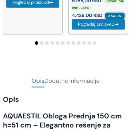
5.158,00
RSD
Uštedi 730
oizvod
Pogledaj pr
RSD · -14%
4.428,00
RSD
AKCIJA
Pogledaj proizvod
Opis
Dodatne informacije
Opis
AQUAESTIL Obloga Prednja 150 cm
h=51 cm – Elegantno rešenje za