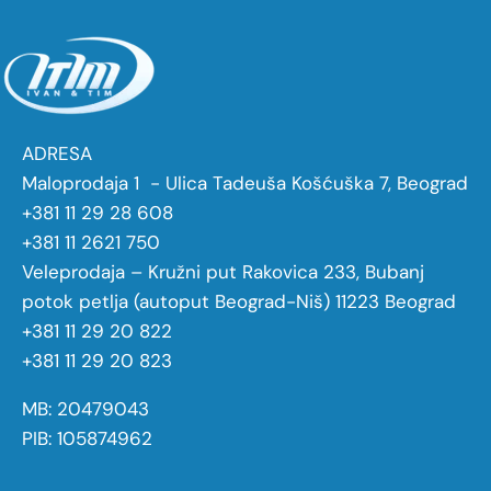
ADRESA
Maloprodaja 1 - Ulica Tadeuša Košćuška 7, Beograd
+381 11 29 28 608
+381 11 2621 750
Veleprodaja – Kružni put Rakovica 233, Bubanj
potok petlja (autoput Beograd-Niš) 11223 Beograd
+381 11 29 20 822
+381 11 29 20 823
MB: 20479043
PIB: 105874962