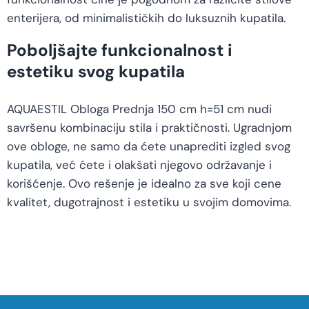
enterijera, od minimalističkih do luksuznih kupatila.
Poboljšajte funkcionalnost i
estetiku svog kupatila
AQUAESTIL Obloga Prednja 150 cm h=51 cm nudi
savršenu kombinaciju stila i praktičnosti. Ugradnjom
ove obloge, ne samo da ćete unaprediti izgled svog
kupatila, već ćete i olakšati njegovo održavanje i
korišćenje. Ovo rešenje je idealno za sve koji cene
kvalitet, dugotrajnost i estetiku u svojim domovima.