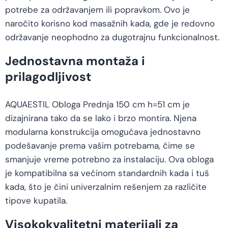
potrebe za održavanjem ili popravkom. Ovo je
naročito korisno kod masažnih kada, gde je redovno
održavanje neophodno za dugotrajnu funkcionalnost.
Jednostavna montaža i
prilagodljivost
AQUAESTIL Obloga Prednja 150 cm h=51 cm je
dizajnirana tako da se lako i brzo montira. Njena
modularna konstrukcija omogućava jednostavno
podešavanje prema vašim potrebama, čime se
smanjuje vreme potrebno za instalaciju. Ova obloga
je kompatibilna sa većinom standardnih kada i tuš
kada, što je čini univerzalnim rešenjem za različite
tipove kupatila.
Visokokvalitetni materijali za