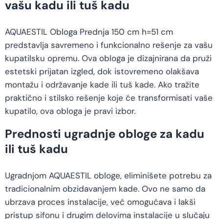
vašu kadu ili tuš kadu
AQUAESTIL Obloga Prednja 150 cm h=51 cm
predstavlja savremeno i funkcionalno rešenje za vašu
kupatilsku opremu. Ova obloga je dizajnirana da pruži
estetski prijatan izgled, dok istovremeno olakšava
montažu i održavanje kade ili tuš kade. Ako tražite
praktično i stilsko rešenje koje će transformisati vaše
kupatilo, ova obloga je pravi izbor.
Prednosti ugradnje obloge za kadu
ili tuš kadu
Ugradnjom AQUAESTIL obloge, eliminišete potrebu za
tradicionalnim obzidavanjem kade. Ovo ne samo da
ubrzava proces instalacije, već omogućava i lakši
pristup sifonu i drugim delovima instalacije u slučaju