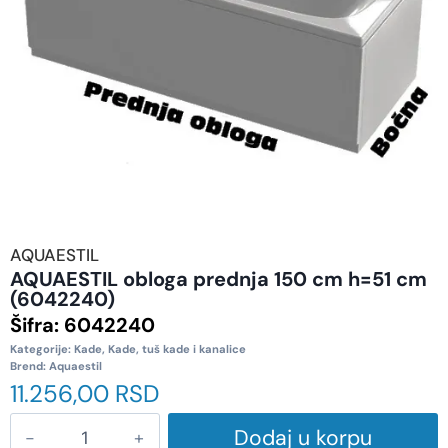
AQUAESTIL
AQUAESTIL obloga prednja 150 cm h=51 cm
(6042240)
Šifra:
6042240
Kategorije:
Kade
,
Kade, tuš kade i kanalice
Brend:
Aquaestil
11.256,00
RSD
Dodaj u korpu