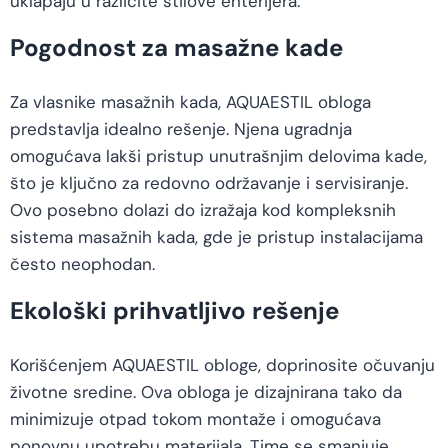
uklapaju u različite stilove enterijera.
Pogodnost za masažne kade
Za vlasnike masažnih kada, AQUAESTIL obloga
predstavlja idealno rešenje. Njena ugradnja
omogućava lakši pristup unutrašnjim delovima kade,
što je ključno za redovno održavanje i servisiranje.
Ovo posebno dolazi do izražaja kod kompleksnih
sistema masažnih kada, gde je pristup instalacijama
često neophodan.
Ekološki prihvatljivo rešenje
Korišćenjem AQUAESTIL obloge, doprinosite očuvanju
životne sredine. Ova obloga je dizajnirana tako da
minimizuje otpad tokom montaže i omogućava
ponovnu upotrebu materijala. Time se smanjuje