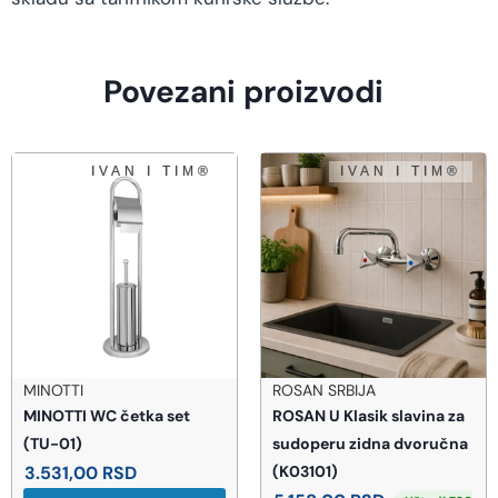
Povezani proizvodi
ROSAN SRBIJA
PEŠTAN
ka set
ROSAN U Klasik slavina za
PEŠTAN PPR Pre
sudoperu zidna dvoručna
2″
(K03101)
6.684,00
RSD