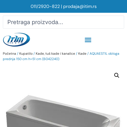
011/2920-822
|
prodaja@itim.rs
Početna
/
Kupatilo
/
Kade, tuš kade i kanalice
/
Kade
/ AQUAESTIL obloga
prednja 150 cm h=51 cm (6042240)