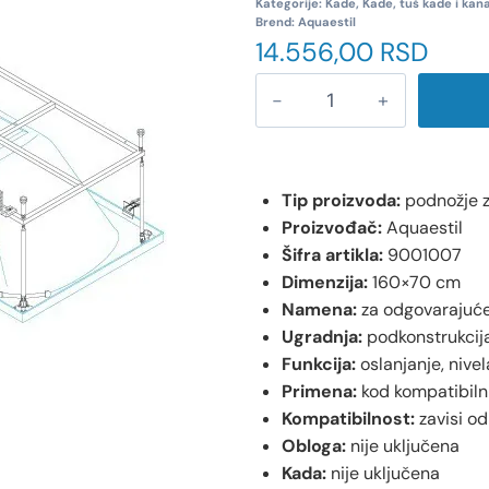
Kategorije:
Kade
,
Kade, tuš kade i kana
Brend:
Aquaestil
14.556,00
RSD
Tip proizvoda:
podnožje 
Proizvođač:
Aquaestil
Šifra artikla:
9001007
Dimenzija:
160×70 cm
Namena:
za odgovarajuć
Ugradnja:
podkonstrukcij
Funkcija:
oslanjanje, nivel
Primena:
kod kompatibiln
Kompatibilnost:
zavisi o
Obloga:
nije uključena
Kada:
nije uključena