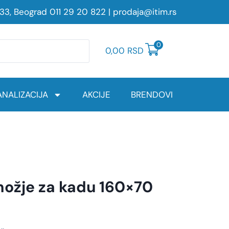
233, Beograd
011 29 20 822
|
prodaja@itim.rs
0
0,00
RSD
NALIZACIJA
AKCIJE
BRENDOVI
nožje za kadu 160×70