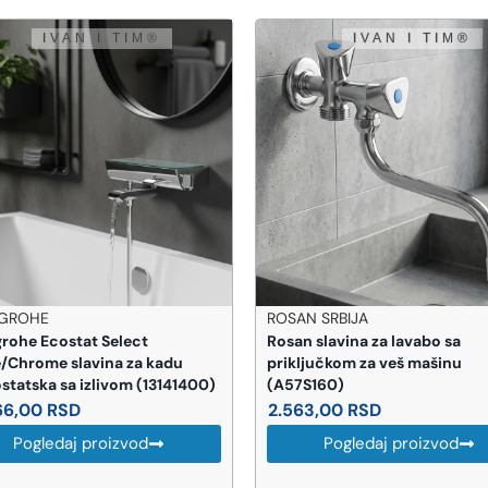
ROSAN SRBIJA
HANSGROHE
osan slavina za lavabo sa
Hansgrohe Metaflex tuš 
riključkom za veš mašinu
cm (28266000)
(A57S160)
2.203,00
RSD
2.563,00
RSD
Pogledaj proizvo
Pogledaj proizvod