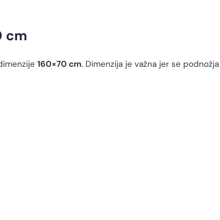
0 cm
dimenzije
160×70 cm
. Dimenzija je važna jer se podnožja