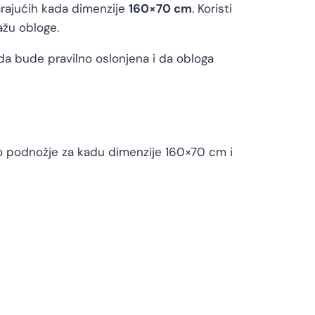
rajućih kada dimenzije
160×70 cm
. Koristi
ažu obloge.
a bude pravilno oslonjena i da obloga
ao podnožje za kadu dimenzije 160×70 cm i