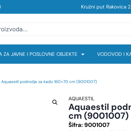
8
Kružni put Rakovica 
 ZA JAVNE I POSLOVNE OBJEKTE
VODOVOD I KA
 Aquaestil podnožje za kadu 160×70 cm (9001007)
AQUAESTIL
Aquaestil pod
cm (9001007)
Šifra:
9001007