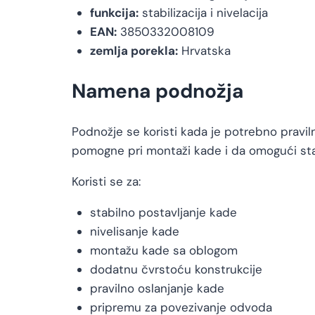
funkcija:
stabilizacija i nivelacija
EAN:
3850332008109
zemlja porekla:
Hrvatska
Namena podnožja
Podnožje se koristi kada je potrebno praviln
pomogne pri montaži kade i da omogući sta
Koristi se za:
stabilno postavljanje kade
nivelisanje kade
montažu kade sa oblogom
dodatnu čvrstoću konstrukcije
pravilno oslanjanje kade
pripremu za povezivanje odvoda