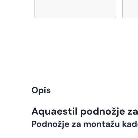
Opis
Aquaestil podnožje z
Podnožje za montažu kad