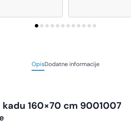
Opis
Dodatne informacije
a kadu 160×70 cm 9001007
e