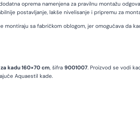
dodatna oprema namenjena za pravilnu montažu odgova
lnije postavljanje, lakše nivelisanje i pripremu za mont
e montiraju sa fabričkom oblogom, jer omogućava da kad
 za kadu 160×70 cm
, šifra
9001007
. Proizvod se vodi k
ajuće Aquaestil kade.