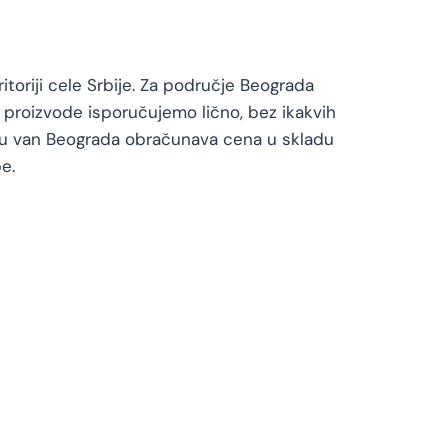
toriji cele Srbije. Za područje Beograda
proizvode isporučujemo lično, bez ikakvih
vu van Beograda obračunava cena u skladu
e.