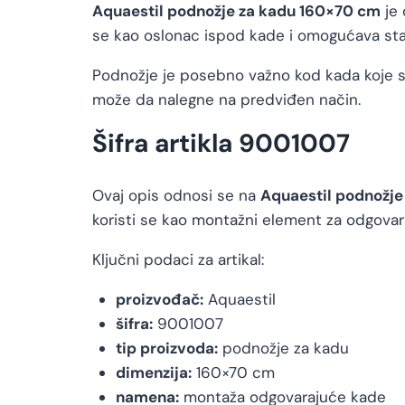
Aquaestil podnožje za kadu 160×70 cm
je 
se kao oslonac ispod kade i omogućava stabi
Podnožje je posebno važno kod kada koje s
može da nalegne na predviđen način.
Šifra artikla 9001007
Ovaj opis odnosi se na
Aquaestil podnožje
koristi se kao montažni element za odgovar
Ključni podaci za artikal:
proizvođač:
Aquaestil
šifra:
9001007
tip proizvoda:
podnožje za kadu
dimenzija:
160×70 cm
namena:
montaža odgovarajuće kade