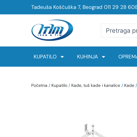
Tadeuša Košćuška 7, Beograd
011 29 28 60
KUPATILO
KUHINJA
OPREMA
Početna
/
Kupatilo
/
Kade, tuš kade i kanalice
/
Kade
/