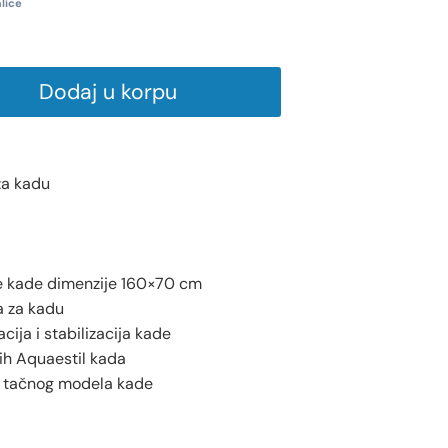
lice
Dodaj u korpu
za kadu
e kade dimenzije 160×70 cm
a za kadu
acija i stabilizacija kade
ih Aquaestil kada
d tačnog modela kade