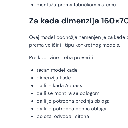
montažu prema fabričkom sistemu
Za kade dimenzije 160×7
Ovaj model podnožja namenjen je za kade 
prema veličini i tipu konkretnog modela.
Pre kupovine treba proveriti:
tačan model kade
dimenziju kade
da li je kada Aquaestil
da li se montira sa oblogom
da li je potrebna prednja obloga
da li je potrebna bočna obloga
položaj odvoda i sifona