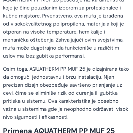
koje je čine pouzdanim izborom za profesionalce i
kućne majstore. Prvenstveno, ova mufa je izrađena
od visokokvalitetnog polipropilena, materijala koji je
otporan na visoke temperature, hemikalije i
mehanička oštećenja. Zahvaljujući ovim svojstvima,
mufa može dugotrajno da funkcioniše u različitim
uslovima, bez gubitka performansi.
Osim toga, AQUATHERM PP MUF 25 je dizajnirana tako
da omogući jednostavnu i brzu instalaciju. Njen
precizan dizajn obezbeđuje savršeno prianjanje uz
cevi, čime se eliminiše rizik od curenja ili gubitka
pritiska u sistemu. Ova karakteristika je posebno
važna u sistemima gde je neophodno održavati visok
nivo sigurnosti i efikasnosti.
Primena AQUATHERM PP MUF 25