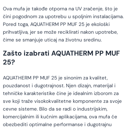
Ova mufa je takođe otporna na UV zračenje, što je
čini pogodnom za upotrebu u spoljnim instalacijama.
Pored toga, AQUATHERM PP MUF 25 je ekološki
prihvatljiva, jer se može reciklirati nakon upotrebe,
čime se smanjuje uticaj na životnu sredinu.
Zašto izabrati AQUATHERM PP MUF
25?
AQUATHERM PP MUF 25 je sinonim za kvalitet,
pouzdanost i dugotrajnost. Njen dizajn, materijal i
tehničke karakteristike čine je idealnim izborom za
sve koji traže visokokvalitetne komponente za svoje
cevne sisteme. Bilo da se radi o industrijskim,
komercijalnim ili kućnim aplikacijama, ova mufa će
obezbediti optimalne performanse i dugotrajnu