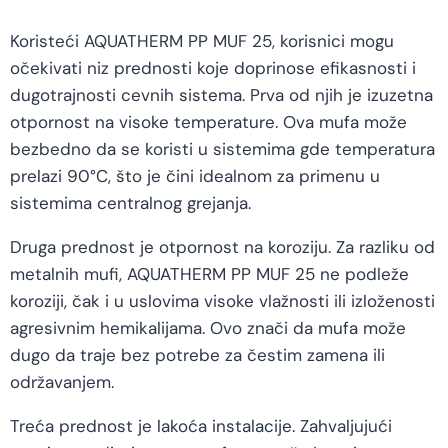
Koristeći AQUATHERM PP MUF 25, korisnici mogu
očekivati niz prednosti koje doprinose efikasnosti i
dugotrajnosti cevnih sistema. Prva od njih je izuzetna
otpornost na visoke temperature. Ova mufa može
bezbedno da se koristi u sistemima gde temperatura
prelazi 90°C, što je čini idealnom za primenu u
sistemima centralnog grejanja.
Druga prednost je otpornost na koroziju. Za razliku od
metalnih mufi, AQUATHERM PP MUF 25 ne podleže
koroziji, čak i u uslovima visoke vlažnosti ili izloženosti
agresivnim hemikalijama. Ovo znači da mufa može
dugo da traje bez potrebe za čestim zamena ili
održavanjem.
Treća prednost je lakoća instalacije. Zahvaljujući