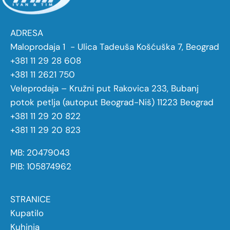
ADRESA
Maloprodaja 1 - Ulica Tadeuša Košćuška 7, Beograd
+381 11 29 28 608
+381 11 2621 750
Veleprodaja – Kružni put Rakovica 233, Bubanj
potok petlja (autoput Beograd-Niš) 11223 Beograd
+381 11 29 20 822
+381 11 29 20 823
MB: 20479043
PIB: 105874962
STRANICE
Kupatilo
Kuhinja