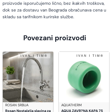
proizvode isporučujemo lično, bez ikakvih troškova,
dok se za dostavu van Beograda obračunava cena u
skladu sa tarifnikom kurirske službe.
Povezani proizvodi
ROSAN SRBIJA
AQUATHERM
Rosan Nostalgija slavina za
AQUA ZAVR?NA KAPA 75