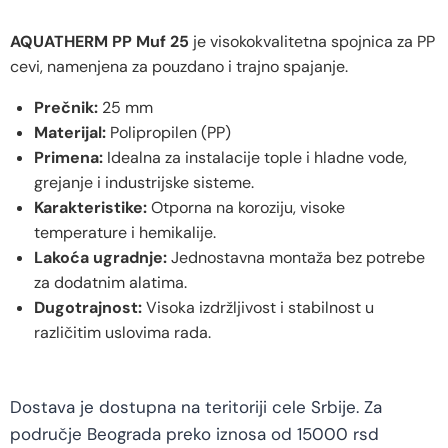
AQUATHERM PP Muf 25
je visokokvalitetna spojnica za PP
cevi, namenjena za pouzdano i trajno spajanje.
Prečnik:
25 mm
Materijal:
Polipropilen (PP)
Primena:
Idealna za instalacije tople i hladne vode,
grejanje i industrijske sisteme.
Karakteristike:
Otporna na koroziju, visoke
temperature i hemikalije.
Lakoća ugradnje:
Jednostavna montaža bez potrebe
za dodatnim alatima.
Dugotrajnost:
Visoka izdržljivost i stabilnost u
različitim uslovima rada.
Dostava je dostupna na teritoriji cele Srbije. Za
područje Beograda preko iznosa od 15000 rsd