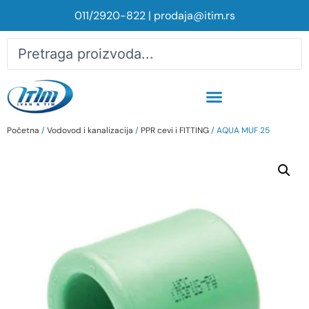
011/2920-822
|
prodaja@itim.rs
Početna
/
Vodovod i kanalizacija
/
PPR cevi i FITTING
/ AQUA MUF 25