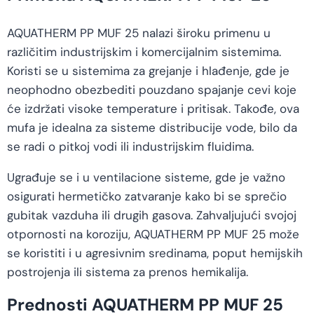
AQUATHERM PP MUF 25 nalazi široku primenu u
različitim industrijskim i komercijalnim sistemima.
Koristi se u sistemima za grejanje i hlađenje, gde je
neophodno obezbediti pouzdano spajanje cevi koje
će izdržati visoke temperature i pritisak. Takođe, ova
mufa je idealna za sisteme distribucije vode, bilo da
se radi o pitkoj vodi ili industrijskim fluidima.
Ugrađuje se i u ventilacione sisteme, gde je važno
osigurati hermetičko zatvaranje kako bi se sprečio
gubitak vazduha ili drugih gasova. Zahvaljujući svojoj
otpornosti na koroziju, AQUATHERM PP MUF 25 može
se koristiti i u agresivnim sredinama, poput hemijskih
postrojenja ili sistema za prenos hemikalija.
Prednosti AQUATHERM PP MUF 25