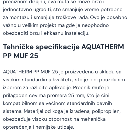
preciznom dizajnu, ova mufa se može brzo i
jednostavno ugraditi, što smanjuje vreme potrebno
za montažu i smanjuje troškove rada. Ovo je posebno
važno u velikim projektima gde je neophodno
obezbediti brzu i efikasnu instalaciju.
Tehničke specifikacije AQUATHERM
PP MUF 25
AQUATHERM PP MUF 25 je proizvedena u skladu sa
visokim standardima kvaliteta, što je čini pouzdanim
izborom za različite aplikacije. Prečnik mufe je
prilagođen cevima promera 25 mm, što je čini
kompatibilnom sa većinom standardnih cevnih
sistema. Materijal od koga je izrađena, polipropilen,
obezbeđuje visoku otpornost na mehanička
opterećenja i hemijske uticaje.