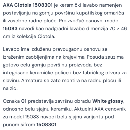
AXA Ciotola 1508301
je keramički lavabo namenjen
postavljanju na gornju površinu kupatilskog ormarića
ili zasebne radne ploče. Proizvođač osnovni model
15083
navodi kao nadgradni lavabo dimenzija 70 × 46
cm iz kolekcije Ciotola.
Lavabo ima izduženu pravougaonu osnovu sa
izraženim zaobljenjima na krajevima. Posuda zauzima
gotovo celu gornju površinu proizvoda, bez
integrisane keramičke police i bez fabričkog otvora za
slavinu. Armatura se zato montira na radnu ploču ili
na zid.
Oznaka
01
predstavlja završnu obradu
White glossy
,
odnosno belu sjajnu keramiku. Aktuelni AXA cenovnik
za model 15083 navodi belu sjajnu varijantu pod
punom šifrom
1508301
.