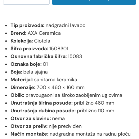
Tip proizvoda:
nadgradni lavabo
Brend:
AXA Ceramica
Kolekcija:
Ciotola
Šifra proizvoda:
1508301
Osnovna fabrička šifra:
15083
Oznaka boje:
01
Boja:
bela sjajna
Materijal:
sanitarna keramika
Dimenzije:
700 × 460 × 160 mm
Oblik:
pravougaoni sa široko zaobljenim uglovima
Unutrašnja širina posude:
približno 460 mm
Unutrašnja dubina posude:
približno 110 mm
Otvor za slavinu:
nema
Otvor za preliv:
nije predviđen
Način montaže:
nadgradna montaža na radnu ploču