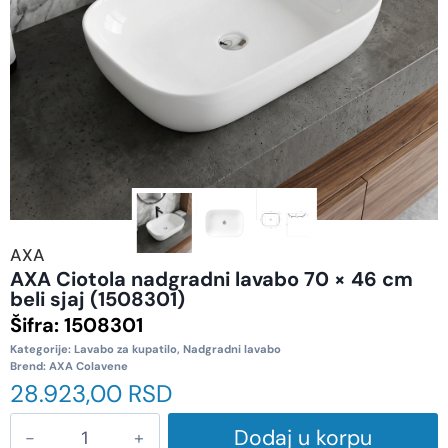
AXA
AXA Ciotola nadgradni lavabo 70 × 46 cm
beli sjaj (1508301)
Šifra:
1508301
Kategorije:
Lavabo za kupatilo
,
Nadgradni lavabo
Brend:
AXA Colavene
28.923,00
RSD
Dodaj u korpu