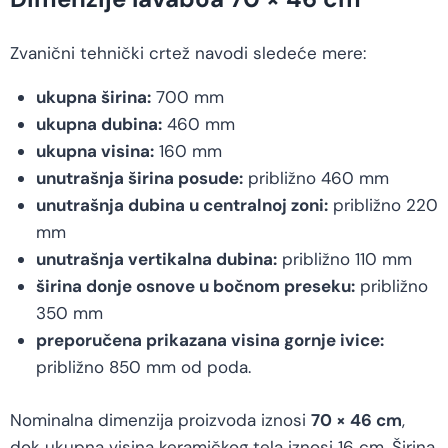
Zvanični tehnički crtež navodi sledeće mere:
ukupna širina:
700 mm
ukupna dubina:
460 mm
ukupna visina:
160 mm
unutrašnja širina posude:
približno 460 mm
unutrašnja dubina u centralnoj zoni:
približno 220
mm
unutrašnja vertikalna dubina:
približno 110 mm
širina donje osnove u bočnom preseku:
približno
350 mm
preporučena prikazana visina gornje ivice:
približno 850 mm od poda.
Nominalna dimenzija proizvoda iznosi
70 × 46 cm
,
dok ukupna visina keramičkog tela iznosi 16 cm. Širina