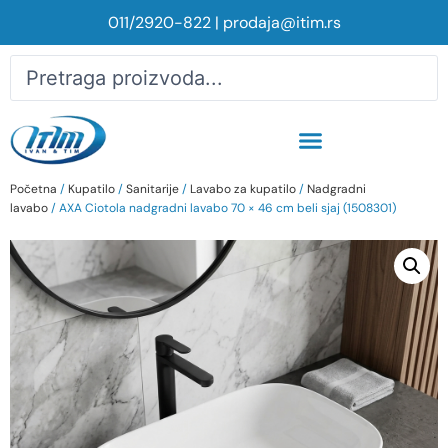
011/2920-822
|
prodaja@itim.rs
Početna
/
Kupatilo
/
Sanitarije
/
Lavabo za kupatilo
/
Nadgradni
lavabo
/ AXA Ciotola nadgradni lavabo 70 × 46 cm beli sjaj (1508301)