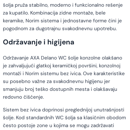
šolja pruža stabilno, moderno i funkcionalno rešenje
za kupatilo. Kombinacija zidne montaže, bele
keramike, Norim sistema i jednostavne forme čini je
pogodnom za dugotrajnu svakodnevnu upotrebu.
Održavanje i higijena
Održavanje AXA Delano WC šolje konzolne olakšano
je zahvaljujući glatkoj keramičkoj površini, konzolnoj
montaži i Norim sistemu bez ivica. Ove karakteristike
su posebno važne za svakodnevnu higijenu jer
smanjuju broj teško dostupnih mesta i olakšavaju
redovno čišćenje.
Sistem bez ivica doprinosi preglednijoj unutrašnjosti
šolje. Kod standardnih WC šolja sa klasičnim obodom
često postoje zone u kojima se mogu zadržavati