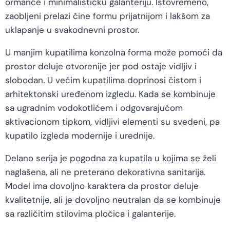
ormariće i minimalističku galanteriju. Istovremeno,
zaobljeni prelazi čine formu prijatnijom i lakšom za
uklapanje u svakodnevni prostor.
U manjim kupatilima konzolna forma može pomoći da
prostor deluje otvorenije jer pod ostaje vidljiv i
slobodan. U većim kupatilima doprinosi čistom i
arhitektonski uređenom izgledu. Kada se kombinuje
sa ugradnim vodokotlićem i odgovarajućom
aktivacionom tipkom, vidljivi elementi su svedeni, pa
kupatilo izgleda modernije i urednije.
Delano serija je pogodna za kupatila u kojima se želi
naglašena, ali ne preterano dekorativna sanitarija.
Model ima dovoljno karaktera da prostor deluje
kvalitetnije, ali je dovoljno neutralan da se kombinuje
sa različitim stilovima pločica i galanterije.