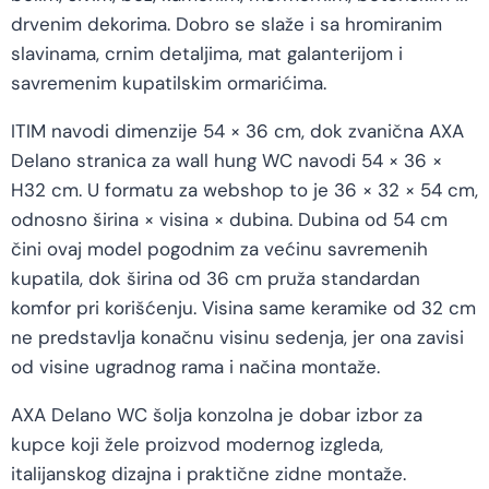
drvenim dekorima. Dobro se slaže i sa hromiranim
slavinama, crnim detaljima, mat galanterijom i
savremenim kupatilskim ormarićima.
ITIM navodi dimenzije 54 × 36 cm, dok zvanična AXA
Delano stranica za wall hung WC navodi 54 × 36 ×
H32 cm. U formatu za webshop to je 36 × 32 × 54 cm,
odnosno širina × visina × dubina. Dubina od 54 cm
čini ovaj model pogodnim za većinu savremenih
kupatila, dok širina od 36 cm pruža standardan
komfor pri korišćenju. Visina same keramike od 32 cm
ne predstavlja konačnu visinu sedenja, jer ona zavisi
od visine ugradnog rama i načina montaže.
AXA Delano WC šolja konzolna je dobar izbor za
kupce koji žele proizvod modernog izgleda,
italijanskog dizajna i praktične zidne montaže.