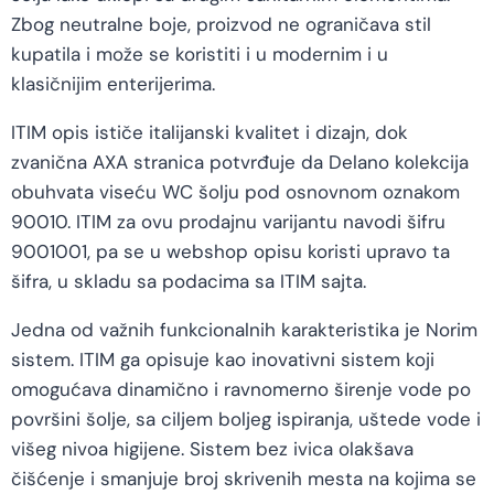
Zbog neutralne boje, proizvod ne ograničava stil
kupatila i može se koristiti i u modernim i u
klasičnijim enterijerima.
ITIM opis ističe italijanski kvalitet i dizajn, dok
zvanična AXA stranica potvrđuje da Delano kolekcija
obuhvata viseću WC šolju pod osnovnom oznakom
90010. ITIM za ovu prodajnu varijantu navodi šifru
9001001, pa se u webshop opisu koristi upravo ta
šifra, u skladu sa podacima sa ITIM sajta.
Jedna od važnih funkcionalnih karakteristika je Norim
sistem. ITIM ga opisuje kao inovativni sistem koji
omogućava dinamično i ravnomerno širenje vode po
površini šolje, sa ciljem boljeg ispiranja, uštede vode i
višeg nivoa higijene. Sistem bez ivica olakšava
čišćenje i smanjuje broj skrivenih mesta na kojima se