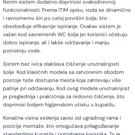
Norim sistem dodatno doprinosi svakodnevnoj
funkcionalnosti. Prema ITIM opisu, voda se dinamično
i ravnomerno širi po celoj površini šolje, što
obezbeđuje efikasnije ispiranje. Ovakav sistem je
važan kod savremenih WC šolja jer korisnici očekuju
dobro ispiranje, ali i lakše održavanje i manju
potrošnju vode.
Sistem bez ivica olakšava čišćenje unutrašnjosti
šolje. Kod klasičnih modela sa zatvorenim obodom
postoje teže dostupna mesta koja zahtevaju više
pažnje pri održavanju. Kod ovog modela unutrašnjost
je preglednija i praktičnija za redovno čišćenje, što
doprinosi boljem higijenskom utisku u kupatilu.
Konačna visina sedenja zavisi od ugradnog rama i
pozicije montaže, što omogućava prilagođavanje
standardima kupatila i potrebama korisnika. To je