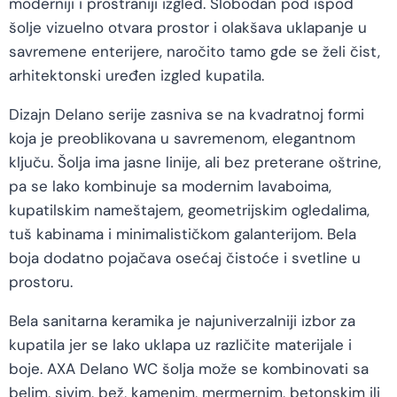
moderniji i prostraniji izgled. Slobodan pod ispod
šolje vizuelno otvara prostor i olakšava uklapanje u
savremene enterijere, naročito tamo gde se želi čist,
arhitektonski uređen izgled kupatila.
Dizajn Delano serije zasniva se na kvadratnoj formi
koja je preoblikovana u savremenom, elegantnom
ključu. Šolja ima jasne linije, ali bez preterane oštrine,
pa se lako kombinuje sa modernim lavaboima,
kupatilskim nameštajem, geometrijskim ogledalima,
tuš kabinama i minimalističkom galanterijom. Bela
boja dodatno pojačava osećaj čistoće i svetline u
prostoru.
Bela sanitarna keramika je najuniverzalniji izbor za
kupatila jer se lako uklapa uz različite materijale i
boje. AXA Delano WC šolja može se kombinovati sa
belim, sivim, bež, kamenim, mermernim, betonskim ili