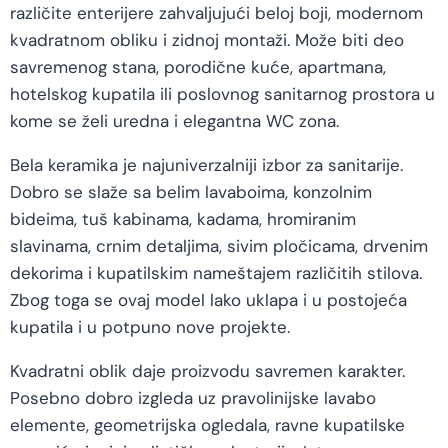
različite enterijere zahvaljujući beloj boji, modernom
kvadratnom obliku i zidnoj montaži. Može biti deo
savremenog stana, porodične kuće, apartmana,
hotelskog kupatila ili poslovnog sanitarnog prostora u
kome se želi uredna i elegantna WC zona.
Bela keramika je najuniverzalniji izbor za sanitarije.
Dobro se slaže sa belim lavaboima, konzolnim
bideima, tuš kabinama, kadama, hromiranim
slavinama, crnim detaljima, sivim pločicama, drvenim
dekorima i kupatilskim nameštajem različitih stilova.
Zbog toga se ovaj model lako uklapa i u postojeća
kupatila i u potpuno nove projekte.
Kvadratni oblik daje proizvodu savremen karakter.
Posebno dobro izgleda uz pravolinijske lavabo
elemente, geometrijska ogledala, ravne kupatilske