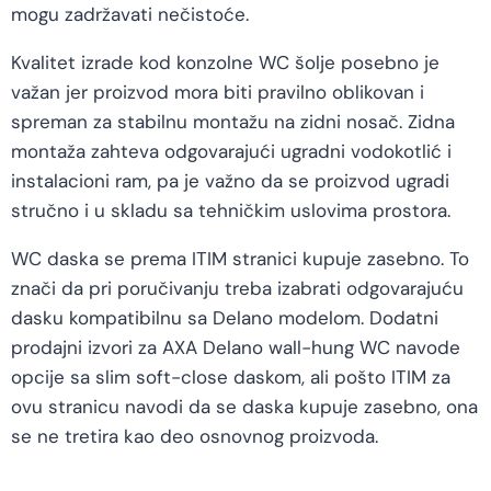
mogu zadržavati nečistoće.
Kvalitet izrade kod konzolne WC šolje posebno je
važan jer proizvod mora biti pravilno oblikovan i
spreman za stabilnu montažu na zidni nosač. Zidna
montaža zahteva odgovarajući ugradni vodokotlić i
instalacioni ram, pa je važno da se proizvod ugradi
stručno i u skladu sa tehničkim uslovima prostora.
WC daska se prema ITIM stranici kupuje zasebno. To
znači da pri poručivanju treba izabrati odgovarajuću
dasku kompatibilnu sa Delano modelom. Dodatni
prodajni izvori za AXA Delano wall-hung WC navode
opcije sa slim soft-close daskom, ali pošto ITIM za
ovu stranicu navodi da se daska kupuje zasebno, ona
se ne tretira kao deo osnovnog proizvoda.