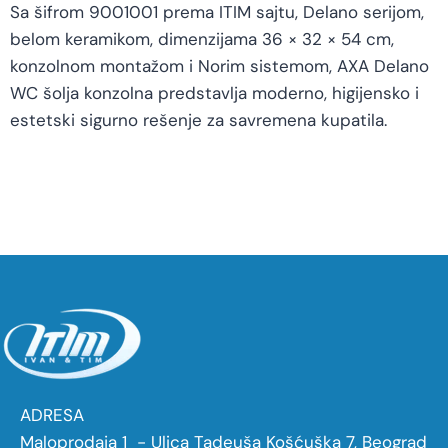
Sa šifrom 9001001 prema ITIM sajtu, Delano serijom,
belom keramikom, dimenzijama 36 × 32 × 54 cm,
konzolnom montažom i Norim sistemom, AXA Delano
WC šolja konzolna predstavlja moderno, higijensko i
estetski sigurno rešenje za savremena kupatila.
ADRESA
Maloprodaja 1 - Ulica Tadeuša Košćuška 7, Beograd