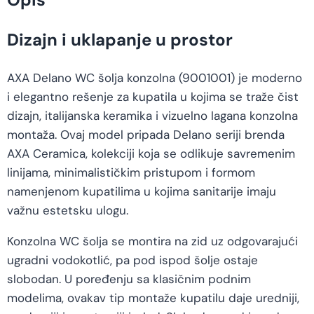
Dizajn i uklapanje u prostor
AXA Delano WC šolja konzolna (9001001) je moderno
i elegantno rešenje za kupatila u kojima se traže čist
dizajn, italijanska keramika i vizuelno lagana konzolna
montaža. Ovaj model pripada Delano seriji brenda
AXA Ceramica, kolekciji koja se odlikuje savremenim
linijama, minimalističkim pristupom i formom
namenjenom kupatilima u kojima sanitarije imaju
važnu estetsku ulogu.
Konzolna WC šolja se montira na zid uz odgovarajući
ugradni vodokotlić, pa pod ispod šolje ostaje
slobodan. U poređenju sa klasičnim podnim
modelima, ovakav tip montaže kupatilu daje uredniji,