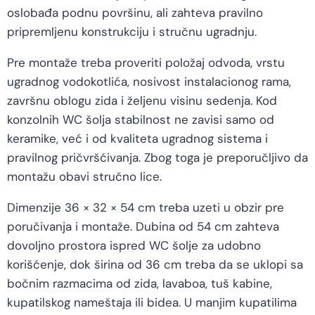
oslobađa podnu površinu, ali zahteva pravilno
pripremljenu konstrukciju i stručnu ugradnju.
Pre montaže treba proveriti položaj odvoda, vrstu
ugradnog vodokotlića, nosivost instalacionog rama,
završnu oblogu zida i željenu visinu sedenja. Kod
konzolnih WC šolja stabilnost ne zavisi samo od
keramike, već i od kvaliteta ugradnog sistema i
pravilnog pričvršćivanja. Zbog toga je preporučljivo da
montažu obavi stručno lice.
Dimenzije 36 × 32 × 54 cm treba uzeti u obzir pre
poručivanja i montaže. Dubina od 54 cm zahteva
dovoljno prostora ispred WC šolje za udobno
korišćenje, dok širina od 36 cm treba da se uklopi sa
bočnim razmacima od zida, lavaboa, tuš kabine,
kupatilskog nameštaja ili bidea. U manjim kupatilima