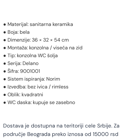
● Materijal: sanitarna keramika
● Boja: bela
● Dimenzije: 36 × 32 × 54 cm
● Montaža: konzolna / viseća na zid
● Tip: konzolna WC šolja
● Serija: Delano
● Šifra: 9001001
● Sistem ispiranja: Norim
● Izvedba: bez ivica / rimless
● Oblik: kvadratni
● WC daska: kupuje se zasebno
Dostava je dostupna na teritoriji cele Srbije. Za
područje Beograda preko iznosa od 15000 rsd