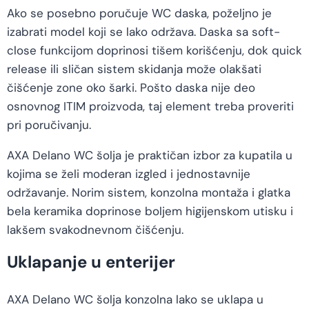
Ako se posebno poručuje WC daska, poželjno je
izabrati model koji se lako održava. Daska sa soft-
close funkcijom doprinosi tišem korišćenju, dok quick
release ili sličan sistem skidanja može olakšati
čišćenje zone oko šarki. Pošto daska nije deo
osnovnog ITIM proizvoda, taj element treba proveriti
pri poručivanju.
AXA Delano WC šolja je praktičan izbor za kupatila u
kojima se želi moderan izgled i jednostavnije
održavanje. Norim sistem, konzolna montaža i glatka
bela keramika doprinose boljem higijenskom utisku i
lakšem svakodnevnom čišćenju.
Uklapanje u enterijer
AXA Delano WC šolja konzolna lako se uklapa u