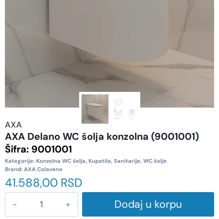
AXA
AXA Delano WC šolja konzolna (9001001)
Šifra:
9001001
Kategorije:
Konzolna WC šolja
,
Kupatilo
,
Sanitarije
,
WC šolje
Brend:
AXA Colavene
41.588,00
RSD
Dodaj u korpu