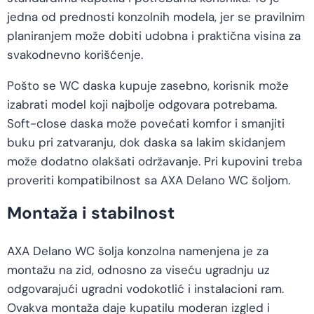
jedna od prednosti konzolnih modela, jer se pravilnim
planiranjem može dobiti udobna i praktična visina za
svakodnevno korišćenje.
Pošto se WC daska kupuje zasebno, korisnik može
izabrati model koji najbolje odgovara potrebama.
Soft-close daska može povećati komfor i smanjiti
buku pri zatvaranju, dok daska sa lakim skidanjem
može dodatno olakšati održavanje. Pri kupovini treba
proveriti kompatibilnost sa AXA Delano WC šoljom.
Montaža i stabilnost
AXA Delano WC šolja konzolna namenjena je za
montažu na zid, odnosno za viseću ugradnju uz
odgovarajući ugradni vodokotlić i instalacioni ram.
Ovakva montaža daje kupatilu moderan izgled i