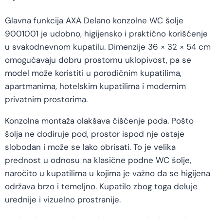
Glavna funkcija AXA Delano konzolne WC šolje
9001001 je udobno, higijensko i praktično korišćenje
u svakodnevnom kupatilu. Dimenzije 36 × 32 × 54 cm
omogućavaju dobru prostornu uklopivost, pa se
model može koristiti u porodičnim kupatilima,
apartmanima, hotelskim kupatilima i modernim
privatnim prostorima.
Konzolna montaža olakšava čišćenje poda. Pošto
šolja ne dodiruje pod, prostor ispod nje ostaje
slobodan i može se lako obrisati. To je velika
prednost u odnosu na klasične podne WC šolje,
naročito u kupatilima u kojima je važno da se higijena
održava brzo i temeljno. Kupatilo zbog toga deluje
urednije i vizuelno prostranije.