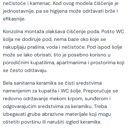
nečistoće i kamenac. Kod ovog modela čišćenje je
jednostavnije, pa se higijena može održavati brže i
efikasnije.
Konzolna montaža olakšava čišćenje poda. Pošto WC
šolja ne dodiruje pod, nema baze oko koje se
nakupljaju prašina, voda i nečistoće. Pod ispod šolje
može se lako obrisati, što je posebno korisno u
porodičnim kupatilima, apartmanima i prostorima koji
se često održavaju.
Bela sanitarna keramika se čisti sredstvima
namenjenim za kupatila i WC šolje. Preporučuje se
redovno održavanje mekom krpom, sunđerom i
odgovarajućim sredstvima za keramiku. Treba
izbegavati grube abrazivne materijale koji mogu
oštetiti površinu ili narušiti izgled keramike.