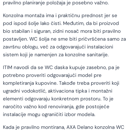
pravilno planiranje položaja je posebno važno.
Konzolna montaža ima i praktičnu prednost jer se
pod ispod šolje lako čisti. Međutim, da bi proizvod
bio stabilan i siguran, zidni nosač mora biti pravilno
postavljen. WC šolja ne sme biti pričvršćena samo za
završnu oblogu, već za odgovarajući instalacioni
sistem koji je namenjen za konzolne sanitarije.
ITIM navodi da se WC daska kupuje zasebno, pa je
potrebno proveriti odgovarajući model pre
kompletiranja kupovine. Takođe treba proveriti koji
ugradni vodokotlić, aktivaciona tipka i montažni
elementi odgovaraju konkretnom prostoru. To je
naročito važno kod renoviranja, gde postojeće
instalacije mogu ograničiti izbor modela.
Kada je pravilno montirana, AXA Delano konzolna WC