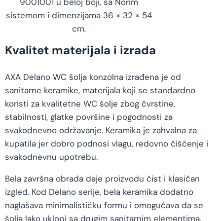
9001001 u beloj boji, sa Norim
sistemom i dimenzijama 36 × 32 × 54
cm.
Kvalitet materijala i izrada
AXA Delano WC šolja konzolna izrađena je od
sanitarne keramike, materijala koji se standardno
koristi za kvalitetne WC šolje zbog čvrstine,
stabilnosti, glatke površine i pogodnosti za
svakodnevno održavanje. Keramika je zahvalna za
kupatila jer dobro podnosi vlagu, redovno čišćenje i
svakodnevnu upotrebu.
Bela završna obrada daje proizvodu čist i klasičan
izgled. Kod Delano serije, bela keramika dodatno
naglašava minimalističku formu i omogućava da se
šolja lako uklopi sa drugim sanitarnim elementima.