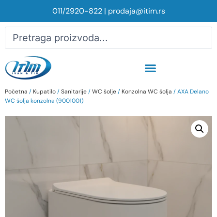
011/2920-822
|
prodaja@itim.rs
Početna
/
Kupatilo
/
Sanitarije
/
WC šolje
/
Konzolna WC šolja
/ AXA Delano
WC šolja konzolna (9001001)