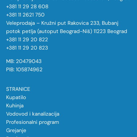
+381 11 29 28 608
+381 11 2621 750
Veleprodaja – Kružni put Rakovica 233, Bubanj
potok petlja (autoput Beograd-Niš) 11223 Beograd
+381 11 29 20 822
+381 11 29 20 823
MB: 20479043
PIB: 105874962
STRANICE
Kupatilo
Kuhinja
Vodovod i kanalizacija
Profesionalni program
Grejanje