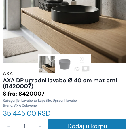
AXA
AXA DP ugradni lavabo Ø 40 cm mat crni
(8420007)
Šifra:
8420007
Kategorije:
Lavabo za kupatilo
,
Ugradni lavabo
Brend:
AXA Colavene
35.445,00
RSD
Dodaj u korpu