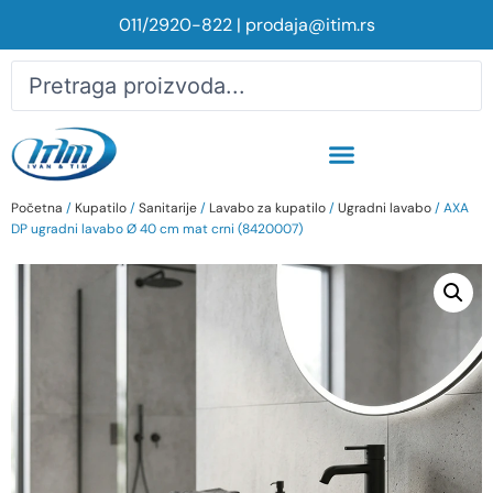
011/2920-822
|
prodaja@itim.rs
Početna
/
Kupatilo
/
Sanitarije
/
Lavabo za kupatilo
/
Ugradni lavabo
/ AXA
DP ugradni lavabo Ø 40 cm mat crni (8420007)