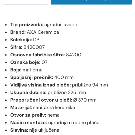
Tip proizvoda:
ugradni lavabo
Brend:
AXA Ceramica
Kolekcija:
DP
Šifra:
8420007
Osnovna fabrička šifra:
84200
Oznaka boje:
07
Boja:
mat crna
Spoljašnji prečnik:
400 mm
Vidljiva visina iznad ploče:
približno 94 mm
Ukupna dubina:
približno 225 mm
Preporučeni otvor u ploči:
Ø 370 mm
Materijal:
sanitarna keramika
Otvor za preliv:
nema
Način montaže:
ugradnja u radnu ploču
Slavina:
nije uključena