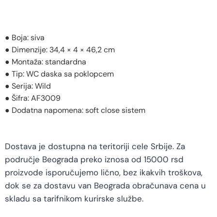
● Boja: siva
● Dimenzije: 34,4 × 4 × 46,2 cm
● Montaža: standardna
● Tip: WC daska sa poklopcem
● Serija: Wild
● Šifra: AF3009
● Dodatna napomena: soft close sistem
Dostava je dostupna na teritoriji cele Srbije. Za
područje Beograda preko iznosa od 15000 rsd
proizvode isporučujemo lično, bez ikakvih troškova,
dok se za dostavu van Beograda obračunava cena u
skladu sa tarifnikom kurirske službe.