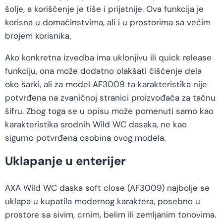
šolje, a korišćenje je tiše i prijatnije. Ova funkcija je
korisna u domaćinstvima, ali i u prostorima sa većim
brojem korisnika.
Ako konkretna izvedba ima uklonjivu ili quick release
funkciju, ona može dodatno olakšati čišćenje dela
oko šarki, ali za model AF3009 ta karakteristika nije
potvrđena na zvaničnoj stranici proizvođača za tačnu
šifru. Zbog toga se u opisu može pomenuti samo kao
karakteristika srodnih Wild WC dasaka, ne kao
sigurno potvrđena osobina ovog modela.
Uklapanje u enterijer
AXA Wild WC daska soft close (AF3009) najbolje se
uklapa u kupatila modernog karaktera, posebno u
prostore sa sivim, crnim, belim ili zemljanim tonovima.