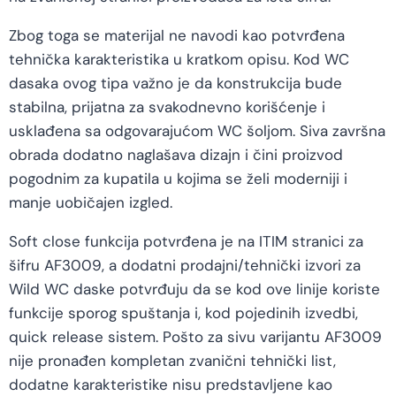
Zbog toga se materijal ne navodi kao potvrđena
tehnička karakteristika u kratkom opisu. Kod WC
dasaka ovog tipa važno je da konstrukcija bude
stabilna, prijatna za svakodnevno korišćenje i
usklađena sa odgovarajućom WC šoljom. Siva završna
obrada dodatno naglašava dizajn i čini proizvod
pogodnim za kupatila u kojima se želi moderniji i
manje uobičajen izgled.
Soft close funkcija potvrđena je na ITIM stranici za
šifru AF3009, a dodatni prodajni/tehnički izvori za
Wild WC daske potvrđuju da se kod ove linije koriste
funkcije sporog spuštanja i, kod pojedinih izvedbi,
quick release sistem. Pošto za sivu varijantu AF3009
nije pronađen kompletan zvanični tehnički list,
dodatne karakteristike nisu predstavljene kao