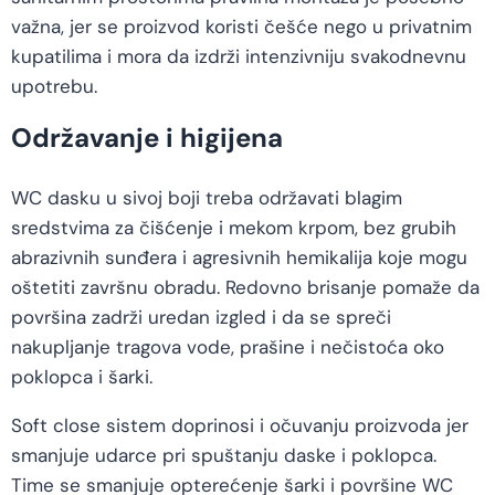
važna, jer se proizvod koristi češće nego u privatnim
kupatilima i mora da izdrži intenzivniju svakodnevnu
upotrebu.
Održavanje i higijena
WC dasku u sivoj boji treba održavati blagim
sredstvima za čišćenje i mekom krpom, bez grubih
abrazivnih sunđera i agresivnih hemikalija koje mogu
oštetiti završnu obradu. Redovno brisanje pomaže da
površina zadrži uredan izgled i da se spreči
nakupljanje tragova vode, prašine i nečistoća oko
poklopca i šarki.
Soft close sistem doprinosi i očuvanju proizvoda jer
smanjuje udarce pri spuštanju daske i poklopca.
Time se smanjuje opterećenje šarki i površine WC