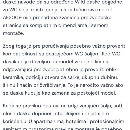
daske navode da su određene Wild daske pogodne
za WC šolje iz iste serije, ali za tačan sivi model
AF3009 nije pronađena zvanična proizvođačka
stranica sa kompletnim dimenzijama i šemom
montaže.
Zbog toga je pre poručivanja posebno važno proveriti
kompatibilnost sa postojećom WC šoljom. Kod WC
dasaka nije dovoljno da model vizuelno liči na
odgovarajući proizvod; potrebno je proveriti oblik
keramike, poziciju otvora za šarke, ukupnu dubinu,
širinu i način pričvršćivanja. To je naročito važno ako
se daska kupuje kao zamena za postojeći model.
Kada se pravilno postavi na odgovarajuću šolju, soft
close daska doprinosi stabilnijem i prijatnijem
korišćenju. U apartmanima, hotelima i profesionalnim
sanitarnim prostorima pravilna montaža je posebno