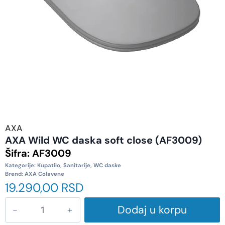
AXA
AXA Wild WC daska soft close (AF3009)
Šifra:
AF3009
Kategorije:
Kupatilo
,
Sanitarije
,
WC daske
Brend:
AXA Colavene
19.290,00
RSD
Dodaj u korpu