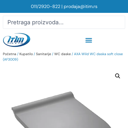
011/2920-822
|
prodaja@itim.rs
Početna
/
Kupatilo
/
Sanitarije
/
WC daske
/ AXA Wild WC daska soft close
(AF3009)