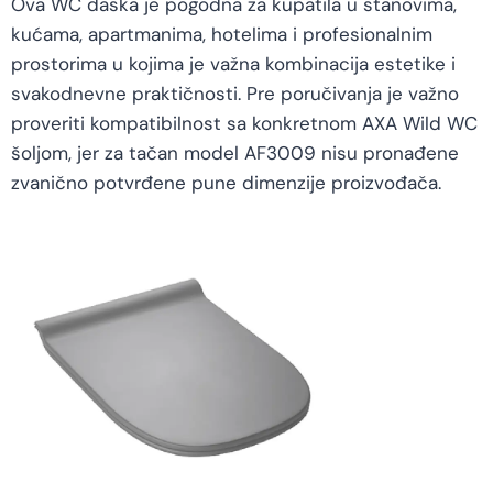
Ova WC daska je pogodna za kupatila u stanovima,
kućama, apartmanima, hotelima i profesionalnim
prostorima u kojima je važna kombinacija estetike i
svakodnevne praktičnosti. Pre poručivanja je važno
proveriti kompatibilnost sa konkretnom AXA Wild WC
šoljom, jer za tačan model AF3009 nisu pronađene
zvanično potvrđene pune dimenzije proizvođača.