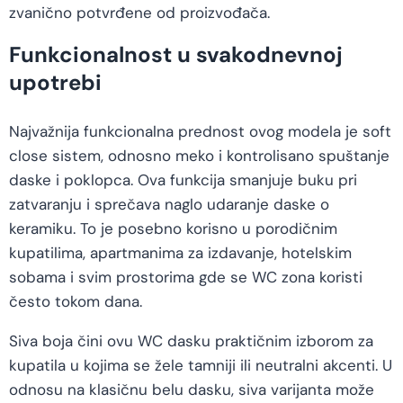
zvanično potvrđene od proizvođača.
Funkcionalnost u svakodnevnoj
upotrebi
Najvažnija funkcionalna prednost ovog modela je soft
close sistem, odnosno meko i kontrolisano spuštanje
daske i poklopca. Ova funkcija smanjuje buku pri
zatvaranju i sprečava naglo udaranje daske o
keramiku. To je posebno korisno u porodičnim
kupatilima, apartmanima za izdavanje, hotelskim
sobama i svim prostorima gde se WC zona koristi
često tokom dana.
Siva boja čini ovu WC dasku praktičnim izborom za
kupatila u kojima se žele tamniji ili neutralni akcenti. U
odnosu na klasičnu belu dasku, siva varijanta može