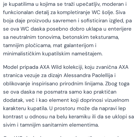
je kupatilima u kojima se traži upečatljiv, moderan i
funkcionalan detalj za kompletiranje WC šolje. Siva
boja daje proizvodu savremen i sofisticiran izgled, pa
se ova WC daska posebno dobro uklapa u enterijere
sa neutralnim tonovima, betonskim teksturama,
tamnijim pločicama, mat galanterijom i
minimalističkim kupatilskim nameštajem.
Model pripada AXA Wild kolekciji, koju zvanična AXA
stranica vezuje za dizajn Alessandra Paolellija i
oblikovanje inspirisano prirodnim linijama. Zbog toga
se ova daska ne posmatra samo kao praktičan
dodatak, već i kao element koji doprinosi vizuelnom
karakteru kupatila. U prostoru može da napravi lep
kontrast u odnosu na belu keramiku ili da se uklopi sa
sivim i tamnijim sanitarnim elementima.