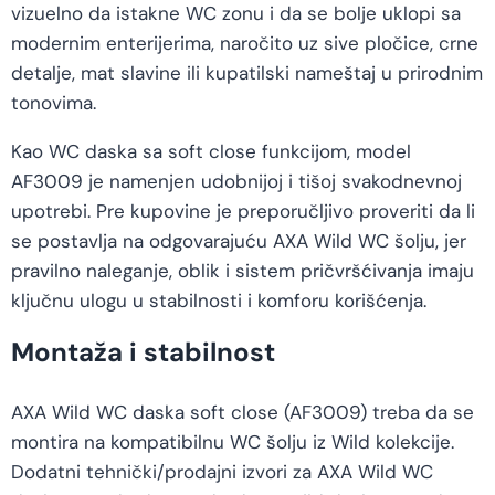
vizuelno da istakne WC zonu i da se bolje uklopi sa
modernim enterijerima, naročito uz sive pločice, crne
detalje, mat slavine ili kupatilski nameštaj u prirodnim
tonovima.
Kao WC daska sa soft close funkcijom, model
AF3009 je namenjen udobnijoj i tišoj svakodnevnoj
upotrebi. Pre kupovine je preporučljivo proveriti da li
se postavlja na odgovarajuću AXA Wild WC šolju, jer
pravilno naleganje, oblik i sistem pričvršćivanja imaju
ključnu ulogu u stabilnosti i komforu korišćenja.
Montaža i stabilnost
AXA Wild WC daska soft close (AF3009) treba da se
montira na kompatibilnu WC šolju iz Wild kolekcije.
Dodatni tehnički/prodajni izvori za AXA Wild WC