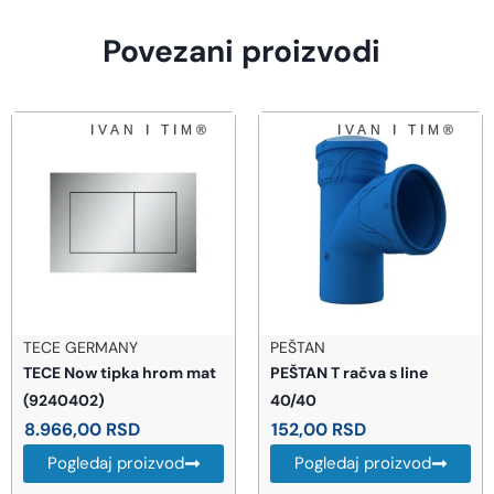
Povezani proizvodi
PEŠTAN
ROSAN SRBIJA
PEŠTAN T račva s line
Rosan sedište ventila za
40/40
slavinu (PSIC1)
152,00
RSD
144,00
RSD
Pogledaj proizvod
Pogledaj proizvod