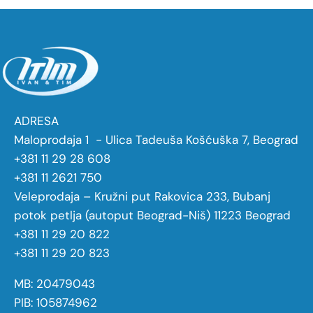
ADRESA
Maloprodaja 1 - Ulica Tadeuša Košćuška 7, Beograd
+381 11 29 28 608
+381 11 2621 750
Veleprodaja – Kružni put Rakovica 233, Bubanj
potok petlja (autoput Beograd-Niš) 11223 Beograd
+381 11 29 20 822
+381 11 29 20 823
MB: 20479043
PIB: 105874962