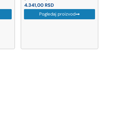
4.341,00
RSD
6.010,00
Pogledaj proizvod
Pog