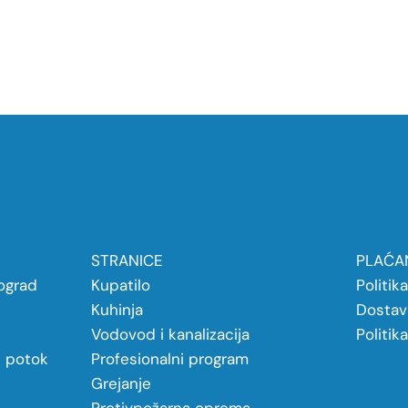
STRANICE
PLAĆAN
ograd
Kupatilo
Politik
Kuhinja
Dostav
Vodovod i kanalizacija
Politik
j potok
Profesionalni program
Grejanje