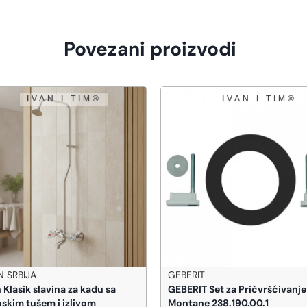
Povezani proizvodi
 SRBIJA
GEBERIT
 Klasik slavina za kadu sa
GEBERIT Set za Pričvršćivanje
skim tušem i izlivom
Montane 238.190.00.1