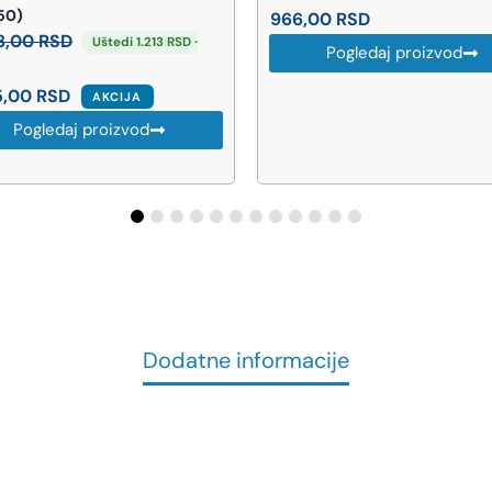
50)
966,00
RSD
8,00
RSD
Uštedi 1.213 RSD ·
Pogledaj proizvod
5,00
RSD
AKCIJA
Pogledaj proizvod
Dodatne informacije