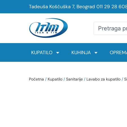
Tadeuša Košćuška 7, Beograd
011 29 28 60
KUPATILO
KUHINJA
OPREMA
Početna
/
Kupatilo
/
Sanitarije
/
Lavabo za kupatilo
/
S