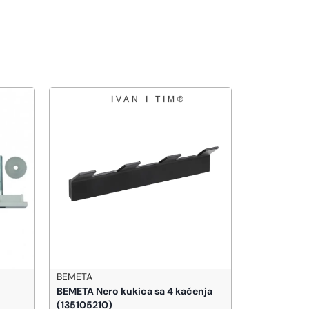
BEMETA
BEMETA
BEMETA Nero kukica sa 4 kačenja
BEMETA Om
(135105210)
(104307611)