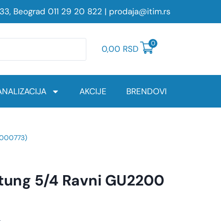
233, Beograd
011 29 20 822
|
prodaja@itim.rs
0
0,00
RSD
NALIZACIJA
AKCIJE
BRENDOVI
D000773)
tung 5/4 Ravni GU2200