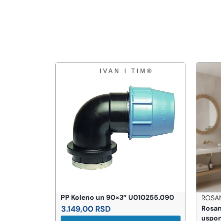
PP Koleno un 90×3″ U010255.090
ROSAN
Manometrom
3.149,00
RSD
Rosan
uspon