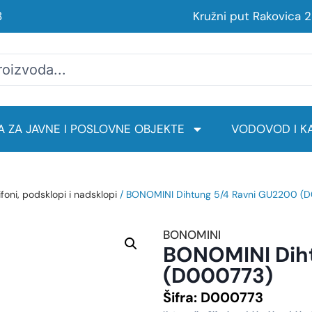
8
Kružni put Rakovica 
 ZA JAVNE I POSLOVNE OBJEKTE
VODOVOD I KA
ifoni, podsklopi i nadsklopi
/ BONOMINI Dihtung 5/4 Ravni GU2200 (
BONOMINI
BONOMINI Dih
(D000773)
Šifra:
D000773