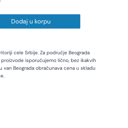
i
Dodaj u korpu
toriji cele Srbije. Za područje Beograda
proizvode isporučujemo lično, bez ikakvih
vu van Beograda obračunava cena u skladu
e.