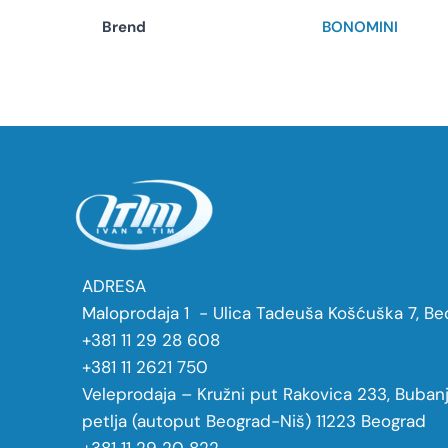
Brend
BONOMINI
ADRESA
Maloprodaja 1 - Ulica Tadeuša Košćuška 7, Be
+381 11 29 28 608
+381 11 2621 750
Veleprodaja – Kružni put Rakovica 233, Buban
petlja (autoput Beograd-Niš) 11223 Beograd