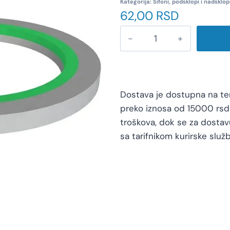
Kategorija:
Sifoni, podsklopi i nadsklop
62,00
RSD
Dostava je dostupna na teri
preko iznosa od 15000 rsd 
troškova, dok se za dosta
sa tarifnikom kurirske služb