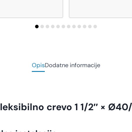
Opis
Dodatne informacije
eksibilno crevo 1 1/2″ × Ø4