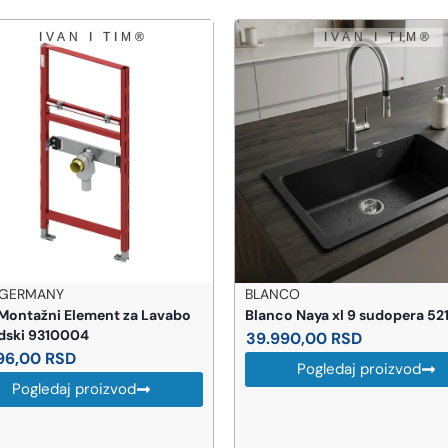
CO
HANSGROHE
o Naya xl 9 sudopera 521811
Hansgrohe Talis E slavina za 
ugradna (71732000)
990,00
RSD
30.458,00
RSD
Pogledaj proizvod
Pogledaj proizvod