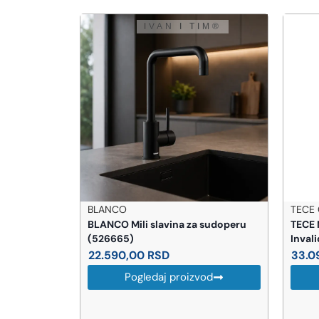
TECE GERMANY
BLAN
 sudoperu
TECE Montažni Element za Lavabo
Blanc
Invalidski 9310004
39.
33.096,00
RSD
vod
Pogledaj proizvod