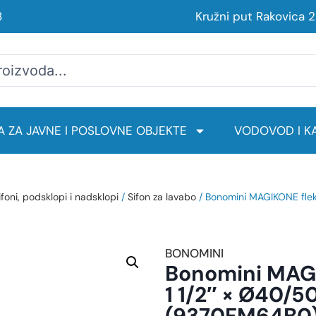
8
Kružni put Rakovica 
 ZA JAVNE I POSLOVNE OBJEKTE
VODOVOD I KA
ifoni, podsklopi i nadsklopi
/
Sifon za lavabo
/ Bonomini MAGIKONE flek
BONOMINI
Bonomini MAGI
1 1/2″ × Ø40/
(9370FM64B0