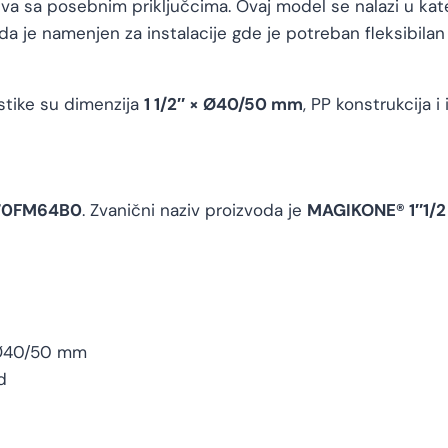
reva sa posebnim priključcima. Ovaj model se nalazi u kat
i da je namenjen za instalacije gde je potreban fleksibil
istike su dimenzija
1 1/2″ × Ø40/50 mm
, PP konstrukcija 
0
70FM64B0
. Zvanični naziv proizvoda je
MAGIKONE® 1″1/
 Ø40/50 mm
d