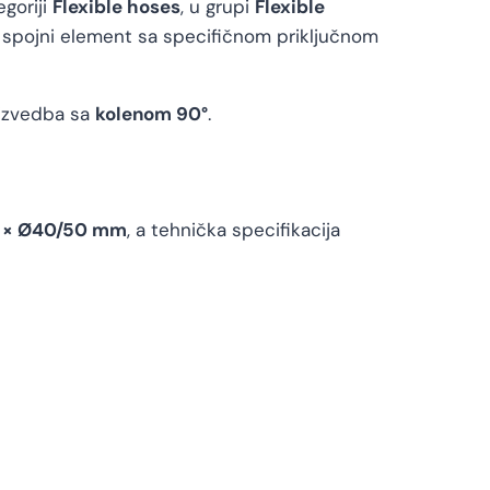
egoriji
Flexible hoses
, u grupi
Flexible
an spojni element sa specifičnom priključnom
i izvedba sa
kolenom 90°
.
2 × Ø40/50 mm
, a tehnička specifikacija