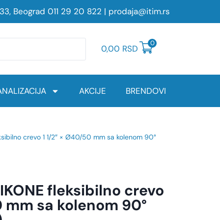
233, Beograd
011 29 20 822
|
prodaja@itim.rs
0
0,00
RSD
NALIZACIJA
AKCIJE
BRENDOVI
sibilno crevo 1 1/2″ × Ø40/50 mm sa kolenom 90°
KONE fleksibilno crevo
50 mm sa kolenom 90°
)