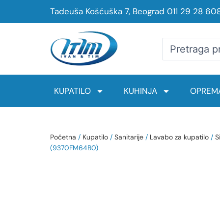
Tadeuša Košćuška 7, Beograd
011 29 28 60
KUPATILO
KUHINJA
OPREMA
Početna
/
Kupatilo
/
Sanitarije
/
Lavabo za kupatilo
/
S
(9370FM64B0)