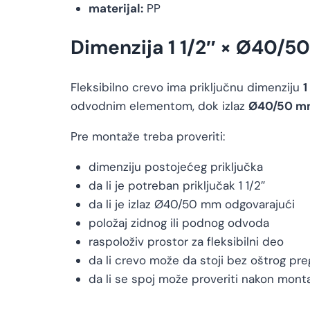
materijal:
PP
Dimenzija 1 1/2″ × Ø40/
Fleksibilno crevo ima priključnu dimenziju
1
odvodnim elementom, dok izlaz
Ø40/50 m
Pre montaže treba proveriti:
dimenziju postojećeg priključka
da li je potreban priključak 1 1/2″
da li je izlaz Ø40/50 mm odgovarajući
položaj zidnog ili podnog odvoda
raspoloživ prostor za fleksibilni deo
da li crevo može da stoji bez oštrog pre
da li se spoj može proveriti nakon mont