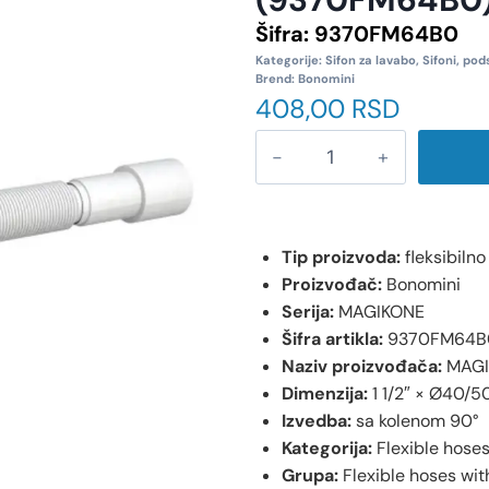
Šifra:
9370FM64B0
Kategorije:
Sifon za lavabo
,
Sifoni, pod
Brend:
Bonomini
408,00
RSD
Tip proizvoda:
fleksibiln
Proizvođač:
Bonomini
Serija:
MAGIKONE
Šifra artikla:
9370FM64B
Naziv proizvođača:
MAGI
Dimenzija:
1 1/2″ × Ø40/
Izvedba:
sa kolenom 90°
Kategorija:
Flexible hose
Grupa:
Flexible hoses wit