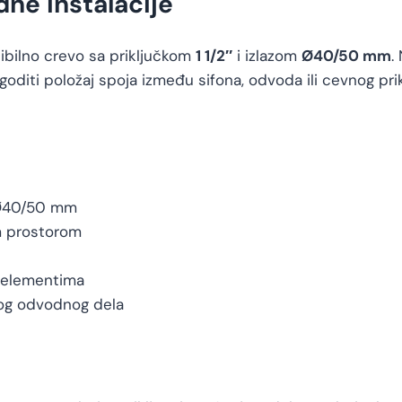
dne instalacije
sibilno crevo sa priključkom
1 1/2″
i izlazom
Ø40/50 mm
.
diti položaj spoja između sifona, odvoda ili cevnog prik
m Ø40/50 mm
m prostorom
m elementima
nog odvodnog dela