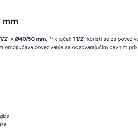
50 mm
 1/2″ × Ø40/50 mm
. Priključak
1 1/2″
koristi se za poveziv
m
omogućava povezivanje sa odgovarajućim cevnim priklj
giba
aže