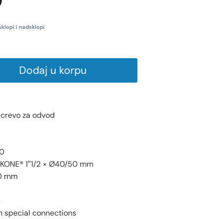
sklopi i nadsklopi
Dodaj u korpu
o crevo za odvod
0
KONE® 1″1/2 × Ø40/50 mm
50 mm
s
h special connections