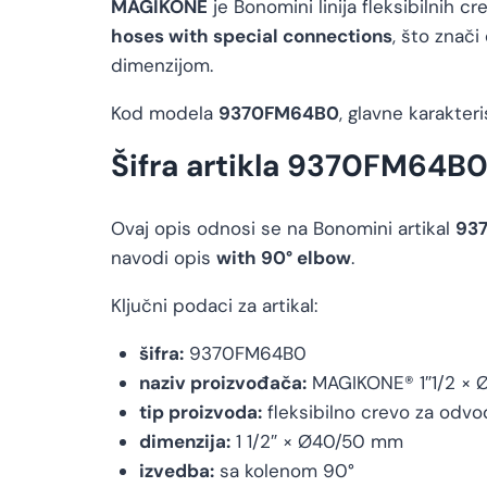
MAGIKONE
je Bonomini linija fleksibilnih c
hoses with special connections
, što znač
dimenzijom.
Kod modela
9370FM64B0
, glavne karakter
Šifra artikla 9370FM64B
Ovaj opis odnosi se na Bonomini artikal
93
navodi opis
with 90° elbow
.
Ključni podaci za artikal:
šifra:
9370FM64B0
naziv proizvođača:
MAGIKONE® 1″1/2 ×
tip proizvoda:
fleksibilno crevo za odvo
dimenzija:
1 1/2″ × Ø40/50 mm
izvedba:
sa kolenom 90°