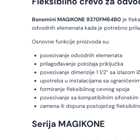
Fleksibilno crevo za odvo
Bonomini MAGIKONE 9370FM64B0
je flek
odvodnih elemenata kada je potrebno prilago
Osnovne funkcije proizvoda su:
povezivanje odvodnih elemenata
prilagođavanje položaja priključka
povezivanje dimenzije 1 1/2″ sa izlazo
upotreba u instalacijama sa ograničeni
formiranje fleksibilnog cevnog spoja
povezivanje sa kompatibilnim sifonski
zamena ili dopuna postojećeg fleksibil
Serija MAGIKONE