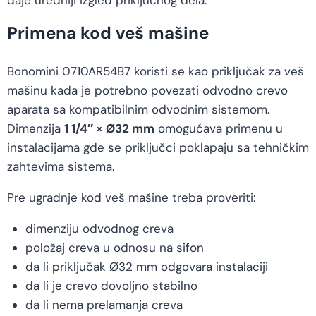
daje uredniji izgled priključnog dela.
Primena kod veš mašine
Bonomini 0710AR54B7 koristi se kao priključak za veš
mašinu kada je potrebno povezati odvodno crevo
aparata sa kompatibilnim odvodnim sistemom.
Dimenzija
1 1/4″ × Ø32 mm
omogućava primenu u
instalacijama gde se priključci poklapaju sa tehničkim
zahtevima sistema.
Pre ugradnje kod veš mašine treba proveriti:
dimenziju odvodnog creva
položaj creva u odnosu na sifon
da li priključak Ø32 mm odgovara instalaciji
da li je crevo dovoljno stabilno
da li nema prelamanja creva