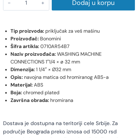
Dodaj u korpu
Tip proizvoda:
priključak za veš mašinu
Proizvođač:
Bonomini
Šifra artikla:
0710AR54B7
Naziv proizvođača:
WASHING MACHINE
CONNECTIONS 1″1/4 × ø 32 mm
Dimenzija:
1 1/4″ × Ø32 mm
Opis:
navojna matica od hromiranog ABS-a
Materijal:
ABS
Boja:
chromed plated
Završna obrada:
hromirana
Dostava je dostupna na teritoriji cele Srbije. Za
područje Beograda preko iznosa od 15000 rsd