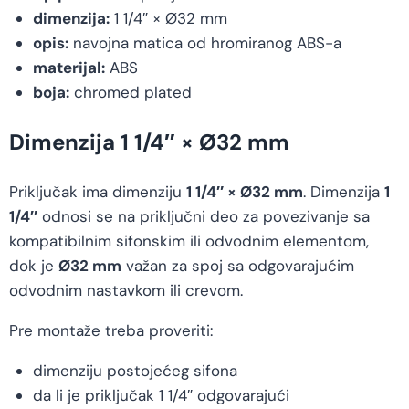
dimenzija:
1 1/4″ × Ø32 mm
opis:
navojna matica od hromiranog ABS-a
materijal:
ABS
boja:
chromed plated
Dimenzija 1 1/4″ × Ø32 mm
Priključak ima dimenziju
1 1/4″ × Ø32 mm
. Dimenzija
1
1/4″
odnosi se na priključni deo za povezivanje sa
kompatibilnim sifonskim ili odvodnim elementom,
dok je
Ø32 mm
važan za spoj sa odgovarajućim
odvodnim nastavkom ili crevom.
Pre montaže treba proveriti:
dimenziju postojećeg sifona
da li je priključak 1 1/4″ odgovarajući