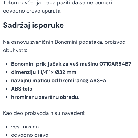
Tokom čišćenja treba paziti da se ne pomeri
odvodno crevo aparata.
Sadržaj isporuke
Na osnovu zvaničnih Bonomini podataka, proizvod
obuhvata:
Bonomini priključak za veš mašinu 0710AR54B7
dimenziju 1 1/4″ × Ø32 mm
navojnu maticu od hromiranog ABS-a
ABS telo
hromiranu završnu obradu
.
Kao deo proizvoda nisu navedeni:
veš mašina
odvodno crevo