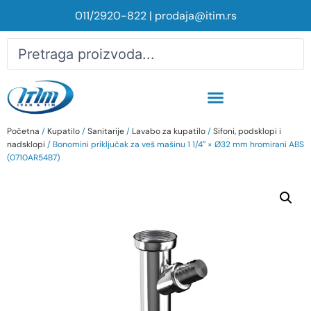
011/2920-822
|
prodaja@itim.rs
Početna
/
Kupatilo
/
Sanitarije
/
Lavabo za kupatilo
/
Sifoni, podsklopi i
nadsklopi
/ Bonomini priključak za veš mašinu 1 1/4″ × Ø32 mm hromirani ABS
(0710AR54B7)