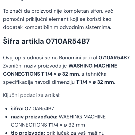
To znači da proizvod nije kompletan sifon, već
pomoćni priključni element koji se koristi kao
dodatak kompatibilnim odvodnim sistemima.
Šifra artikla 0710AR54B7
Ovaj opis odnosi se na Bonomini artikal
0710AR54B7
.
Zvanični naziv proizvoda je
WASHING MACHINE
CONNECTIONS 1″1/4 × ø 32 mm
, a tehnička
specifikacija navodi dimenziju
1″1/4 × ø 32 mm
.
Ključni podaci za artikal:
šifra:
0710AR54B7
naziv proizvođača:
WASHING MACHINE
CONNECTIONS 1″1/4 × ø 32 mm
tip proizvoda:
priključak za veš mašinu