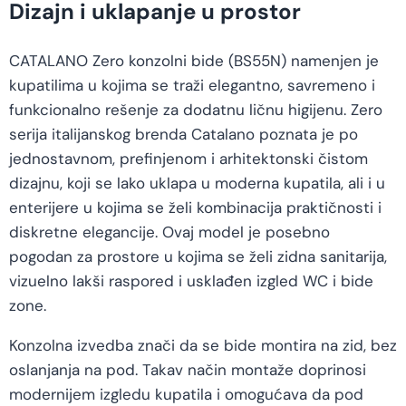
Dizajn i uklapanje u prostor
CATALANO Zero konzolni bide (BS55N) namenjen je
kupatilima u kojima se traži elegantno, savremeno i
funkcionalno rešenje za dodatnu ličnu higijenu. Zero
serija italijanskog brenda Catalano poznata je po
jednostavnom, prefinjenom i arhitektonski čistom
dizajnu, koji se lako uklapa u moderna kupatila, ali i u
enterijere u kojima se želi kombinacija praktičnosti i
diskretne elegancije. Ovaj model je posebno
pogodan za prostore u kojima se želi zidna sanitarija,
vizuelno lakši raspored i usklađen izgled WC i bide
zone.
Konzolna izvedba znači da se bide montira na zid, bez
oslanjanja na pod. Takav način montaže doprinosi
modernijem izgledu kupatila i omogućava da pod