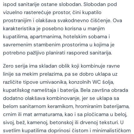
ispod sanitarije ostane slobodan. Slobodan pod
vizuelno rasterećuje prostor, čini kupatilo
prostranijim i olakšava svakodnevno čišćenje. Ova
karakteristika je posebno korisna u manjim
kupatilima, apartmanima, hotelskim sobama i
savremenim stambenim prostorima u kojima je
potrebno pažljivo planirati raspored sanitarija.
Zero serija ima skladan oblik koji kombinuje ravne
linije sa mekim prelazima, pa se dobro uklapa uz
različite tipove umivaonika, konzolnih WC šolja,
kupatilskog nameštaja i baterija. Bela završna obrada
dodatno olakšava kombinovanje, jer se uklapa sa
belom sanitarnom keramikom, hromiranim baterijama,
crnim ili mat armaturama, kao i sa pločicama u beloj,
sivoj, bež, kamenoj, betonskoj ili drvenoj teksturi. U
svetlim kupatilima doprinosi čistom i minimalističkom