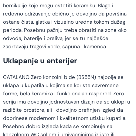
hemikalije koje mogu oštetiti keramiku. Blago i
redovno održavanje obično je dovoljno da površina
ostane čista, glatka i vizuelno uredna tokom dužeg
perioda. Posebnu pažnju treba obratiti na zone oko
odvoda, baterije i preliva, jer se tu najčešće
zadržavaju tragovi vode, sapuna i kamenca.
Uklapanje u enterijer
CATALANO Zero konzolni bide (BS55N) najbolje se
uklapa u kupatila u kojima se koriste savremene
forme, bela keramika i funkcionalan raspored. Zero
serija ima dovoljno jednostavan dizajn da se uklopi u
različite prostore, ali i dovoljno prefinjen izgled da
doprinese modernom i kvalitetnom utisku kupatila.
Posebno dobro izgleda kada se kombinuje sa
konzolnom WC šoljom i umivaonicima iz iste ili