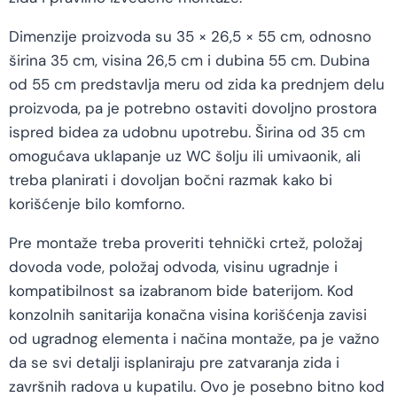
Dimenzije proizvoda su 35 × 26,5 × 55 cm, odnosno
širina 35 cm, visina 26,5 cm i dubina 55 cm. Dubina
od 55 cm predstavlja meru od zida ka prednjem delu
proizvoda, pa je potrebno ostaviti dovoljno prostora
ispred bidea za udobnu upotrebu. Širina od 35 cm
omogućava uklapanje uz WC šolju ili umivaonik, ali
treba planirati i dovoljan bočni razmak kako bi
korišćenje bilo komforno.
Pre montaže treba proveriti tehnički crtež, položaj
dovoda vode, položaj odvoda, visinu ugradnje i
kompatibilnost sa izabranom bide baterijom. Kod
konzolnih sanitarija konačna visina korišćenja zavisi
od ugradnog elementa i načina montaže, pa je važno
da se svi detalji isplaniraju pre zatvaranja zida i
završnih radova u kupatilu. Ovo je posebno bitno kod