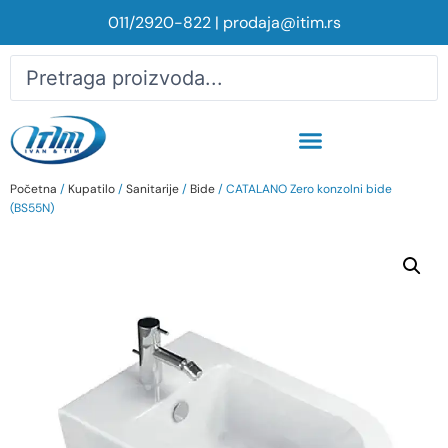
011/2920-822
|
prodaja@itim.rs
Početna
/
Kupatilo
/
Sanitarije
/
Bide
/ CATALANO Zero konzolni bide
(BS55N)