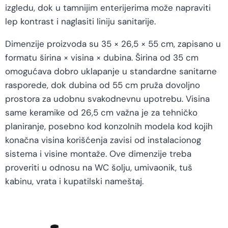
izgledu, dok u tamnijim enterijerima može napraviti
lep kontrast i naglasiti liniju sanitarije.
Dimenzije proizvoda su 35 × 26,5 × 55 cm, zapisano u
formatu širina × visina × dubina. Širina od 35 cm
omogućava dobro uklapanje u standardne sanitarne
rasporede, dok dubina od 55 cm pruža dovoljno
prostora za udobnu svakodnevnu upotrebu. Visina
same keramike od 26,5 cm važna je za tehničko
planiranje, posebno kod konzolnih modela kod kojih
konačna visina korišćenja zavisi od instalacionog
sistema i visine montaže. Ove dimenzije treba
proveriti u odnosu na WC šolju, umivaonik, tuš
kabinu, vrata i kupatilski nameštaj.