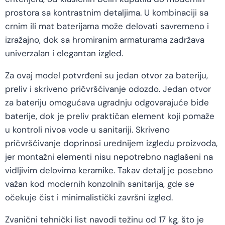
prostora sa kontrastnim detaljima. U kombinaciji sa
crnim ili mat baterijama može delovati savremeno i
izražajno, dok sa hromiranim armaturama zadržava
univerzalan i elegantan izgled.
Za ovaj model potvrđeni su jedan otvor za bateriju,
preliv i skriveno pričvršćivanje odozdo. Jedan otvor
za bateriju omogućava ugradnju odgovarajuće bide
baterije, dok je preliv praktičan element koji pomaže
u kontroli nivoa vode u sanitariji. Skriveno
pričvršćivanje doprinosi urednijem izgledu proizvoda,
jer montažni elementi nisu nepotrebno naglašeni na
vidljivim delovima keramike. Takav detalj je posebno
važan kod modernih konzolnih sanitarija, gde se
očekuje čist i minimalistički završni izgled.
Zvanični tehnički list navodi težinu od 17 kg, što je