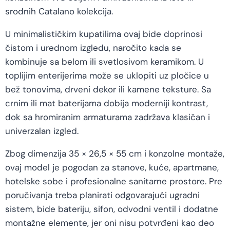
srodnih Catalano kolekcija.
U minimalističkim kupatilima ovaj bide doprinosi
čistom i urednom izgledu, naročito kada se
kombinuje sa belom ili svetlosivom keramikom. U
toplijim enterijerima može se uklopiti uz pločice u
bež tonovima, drveni dekor ili kamene teksture. Sa
crnim ili mat baterijama dobija moderniji kontrast,
dok sa hromiranim armaturama zadržava klasičan i
univerzalan izgled.
Zbog dimenzija 35 × 26,5 × 55 cm i konzolne montaže,
ovaj model je pogodan za stanove, kuće, apartmane,
hotelske sobe i profesionalne sanitarne prostore. Pre
poručivanja treba planirati odgovarajući ugradni
sistem, bide bateriju, sifon, odvodni ventil i dodatne
montažne elemente, jer oni nisu potvrđeni kao deo