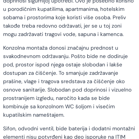
doprinosi sigurnijoj upotrebi. Ovo je posebno korisno
u porodičnim kupatilima, apartmanima, hotelskim
sobama i prostorima koje koristi više osoba. Preliv
takođe treba redovno održavati, jer se u toj zoni
mogu zadržavati tragovi vode, sapuna i kamenca.
Konzolna montaža donosi značajnu prednost u
svakodnevnom održavanju. Pošto bide ne dodiruje
pod, prostor ispod njega ostaje slobodan i lakše
dostupan za čišćenje. To smanjuje zadržavanje
prašine, vlage i tragova sredstava za čišćenje oko
osnove sanitarije. Slobodan pod doprinosi i vizuelno
prostranijem izgledu, naročito kada se bide
kombinuje sa konzolnom WC šoljom i visećim
kupatilskim nameštajem.
Sifon, odvodni ventil, bide baterija i dodatni montažni
elementi nisu potvrđeni kao deo isporuke na ITIM