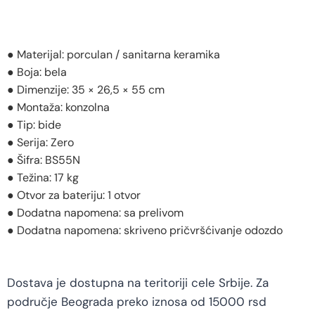
● Materijal: porculan / sanitarna keramika
● Boja: bela
● Dimenzije: 35 × 26,5 × 55 cm
● Montaža: konzolna
● Tip: bide
● Serija: Zero
● Šifra: BS55N
● Težina: 17 kg
● Otvor za bateriju: 1 otvor
● Dodatna napomena: sa prelivom
● Dodatna napomena: skriveno pričvršćivanje odozdo
Dostava je dostupna na teritoriji cele Srbije. Za
područje Beograda preko iznosa od 15000 rsd