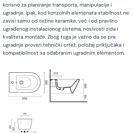
korisno za planiranje transporta, manipulacije i
ugradnje. Ipak, kod konzolnih elemenata stabilnost ne
zavisi samo od težine keramike, već i od pravilno
ugrađenog instalacionog sistema, nosivosti zida i
kvaliteta montaže. Zbog toga je važno da se pre
ugradnje proveri tehnički crtež, položaj priključaka i
kompatibilnost sa odabranim ugradnim elementom.