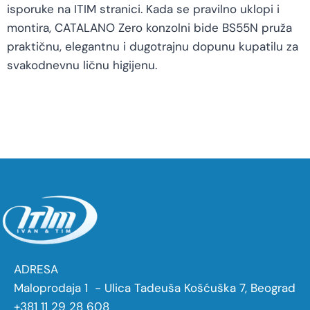
isporuke na ITIM stranici. Kada se pravilno uklopi i
montira, CATALANO Zero konzolni bide BS55N pruža
praktičnu, elegantnu i dugotrajnu dopunu kupatilu za
svakodnevnu ličnu higijenu.
ADRESA
Maloprodaja 1 - Ulica Tadeuša Košćuška 7, Beograd
+381 11 29 28 608