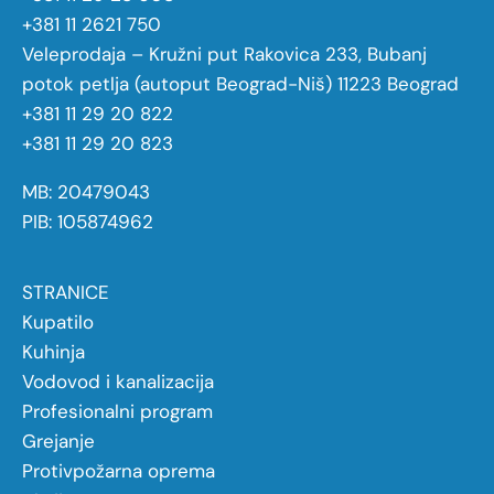
+381 11 2621 750
Veleprodaja – Kružni put Rakovica 233, Bubanj
potok petlja (autoput Beograd-Niš) 11223 Beograd
+381 11 29 20 822
+381 11 29 20 823
MB: 20479043
PIB: 105874962
STRANICE
Kupatilo
Kuhinja
Vodovod i kanalizacija
Profesionalni program
Grejanje
Protivpožarna oprema