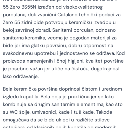
55 Zero BS55N izrađen od visokokvalitetnog
porculana, dok zvanični Catalano tehnički podaci za
Zero 55 zidni bide potvrđuju keramičku izvedbu u
beloj završnoj obradi. Sanitarni porculan, odnosno
sanitarna keramika, veoma je pogodan materijal za
bide jer ima glatku površinu, dobru otpornost na
svakodnevnu upotrebu i jednostavno se održava. Kod
proizvoda namenjenih ličnoj higijeni, kvalitet površine
je posebno važan jer utiče na čistoću, dugotrajnost i
lako održavanje.
Bela keramička površina doprinosi čistom i urednom
izgledu kupatila. Bela boja je praktična jer se lako
kombinuje sa drugim sanitarnim elementima, kao što
su WC šolje, umivaonici, kade i tuš kade. Takođe
omogućava da se bide uklopi u različite stilove
enterijera, od klasičnih belih kupatila do modernih