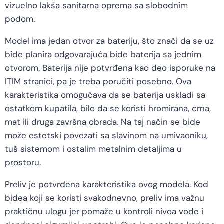
vizuelno lakša sanitarna oprema sa slobodnim
podom.
Model ima jedan otvor za bateriju, što znači da se uz
bide planira odgovarajuća bide baterija sa jednim
otvorom. Baterija nije potvrđena kao deo isporuke na
ITIM stranici, pa je treba poručiti posebno. Ova
karakteristika omogućava da se baterija uskladi sa
ostatkom kupatila, bilo da se koristi hromirana, crna,
mat ili druga završna obrada. Na taj način se bide
može estetski povezati sa slavinom na umivaoniku,
tuš sistemom i ostalim metalnim detaljima u
prostoru.
Preliv je potvrđena karakteristika ovog modela. Kod
bidea koji se koristi svakodnevno, preliv ima važnu
praktičnu ulogu jer pomaže u kontroli nivoa vode i