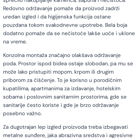
sprečilo nakupljanje kamenca, sapuna i nečistoća.
Redovno održavanje pomaže da proizvod zadrži
uredan izgled i da higijenska funkcija ostane
pouzdana tokom svakodnevne upotrebe. Bela boja
dodatno pomaže da se nečistoće lakše uoče i uklone
na vreme.
Konzolna montaža značajno olakšava održavanje
poda. Prostor ispod bidea ostaje slobodan, pa mu se
može lako pristupiti mopom, krpom ili drugim
priborom za čišćenje. To je korisno u porodičnim
kupatilima, apartmanima za izdavanje, hotelskim
sobama i poslovnim sanitarnim prostorima, gde se
sanitarije često koriste i gde je brzo održavanje
posebno važno.
Za dugotrajan lep izgled proizvoda treba izbegavati
metalne sunđere, jaka abrazivna sredstva i agresivne