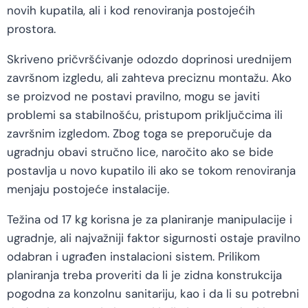
novih kupatila, ali i kod renoviranja postojećih
prostora.
Skriveno pričvršćivanje odozdo doprinosi urednijem
završnom izgledu, ali zahteva preciznu montažu. Ako
se proizvod ne postavi pravilno, mogu se javiti
problemi sa stabilnošću, pristupom priključcima ili
završnim izgledom. Zbog toga se preporučuje da
ugradnju obavi stručno lice, naročito ako se bide
postavlja u novo kupatilo ili ako se tokom renoviranja
menjaju postojeće instalacije.
Težina od 17 kg korisna je za planiranje manipulacije i
ugradnje, ali najvažniji faktor sigurnosti ostaje pravilno
odabran i ugrađen instalacioni sistem. Prilikom
planiranja treba proveriti da li je zidna konstrukcija
pogodna za konzolnu sanitariju, kao i da li su potrebni