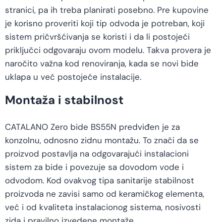
stranici, pa ih treba planirati posebno. Pre kupovine
je korisno proveriti koji tip odvoda je potreban, koji
sistem pričvršćivanja se koristi i da li postojeći
priključci odgovaraju ovom modelu. Takva provera je
naročito važna kod renoviranja, kada se novi bide
uklapa u već postojeće instalacije.
Montaža i stabilnost
CATALANO Zero bide BS55N predviđen je za
konzolnu, odnosno zidnu montažu. To znači da se
proizvod postavlja na odgovarajući instalacioni
sistem za bide i povezuje sa dovodom vode i
odvodom. Kod ovakvog tipa sanitarije stabilnost
proizvoda ne zavisi samo od keramičkog elementa,
već i od kvaliteta instalacionog sistema, nosivosti
zida i pravilno izvedene montaže.