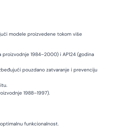
čujući modele proizvedene tokom više
 proizvodnje 1984–2000) i AP124 (godina
zbeđujući pouzdano zatvaranje i prevenciju
itu.
roizvodnje 1988–1997).
optimalnu funkcionalnost.