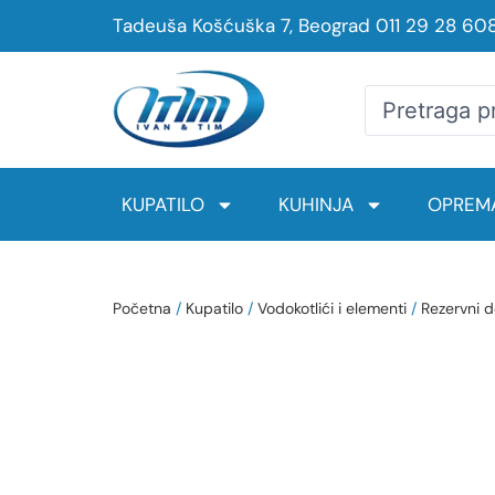
Tadeuša Košćuška 7, Beograd
011 29 28 60
KUPATILO
KUHINJA
OPREMA
Početna
/
Kupatilo
/
Vodokotlići i elementi
/
Rezervni d