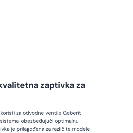
valitetna zaptivka za
 koristi za odvodne ventile Geberit
h sistema, obezbeđujući optimalnu
vka je prilagođena za različite modele