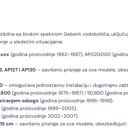
atibilna sa širokim spektrom Geberit vodokotlića, uklju
enje u sledećim situacijama:
.xxx
(godina proizvodnje 1962–1987), AP020.000 (godina
, AP127 i AP130
– savršeno pristaje za ove modele, obe
40
– omogućava jednostavnu instalaciju i dugotrajnu zašt
0.800
(godina proizvodnje 1975–1987) i 110.800 (godina p
iviranjem odozgo
(godina proizvodnje 1996–1998).
(godina proizvodnje 1999–2005).
(godina proizvodnje 2002–2007).
 15 cm
– savršeno pristaje za ove modele, obezbeđujući 