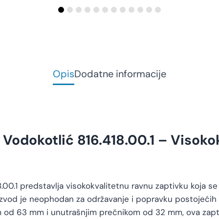
Opis
Dodatne informacije
Vodokotlić 816.418.00.1 – Visokok
.00.1 predstavlja visokokvalitetnu ravnu zaptivku koja se
oizvod je neophodan za održavanje i popravku postojeći
m od 63 mm i unutrašnjim prečnikom od 32 mm, ova zapti