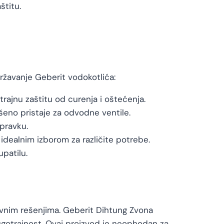
titu.
ržavanje Geberit vodokotlića:
rajnu zaštitu od curenja i oštećenja.
no pristaje za odvodne ventile.
pravku.
idealnim izborom za različite potrebe.
patilu.
tivnim rešenjima. Geberit Dihtung Zvona
ugotrajnost. Ovaj proizvod je neophodan za