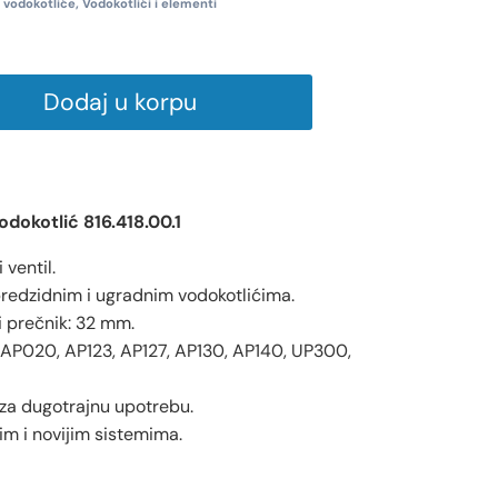
a vodokotliće
,
Vodokotlići i elementi
Dodaj u korpu
dokotlić 816.418.00.1
ventil.
redzidnim i ugradnim vodokotlićima.
i prečnik: 32 mm.
AP020, AP123, AP127, AP130, AP140, UP300,
 za dugotrajnu upotrebu.
im i novijim sistemima.