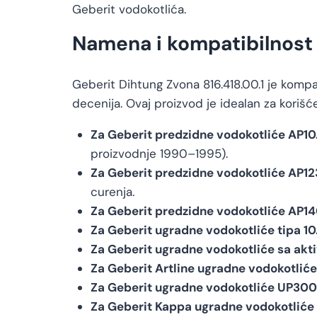
Geberit vodokotlića.
Namena i kompatibilnost
Geberit Dihtung Zvona 816.418.00.1 je komp
decenija. Ovaj proizvod je idealan za korišć
Za Geberit predzidne vodokotliće AP10
proizvodnje 1990–1995).
Za Geberit predzidne vodokotliće AP123
curenja.
Za Geberit predzidne vodokotliće AP1
Za Geberit ugradne vodokotliće tipa 1
Za Geberit ugradne vodokotliće sa akt
Za Geberit Artline ugradne vodokotliće
Za Geberit ugradne vodokotliće UP300
Za Geberit Kappa ugradne vodokotliće