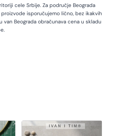
toriji cele Srbije. Za područje Beograda
proizvode isporučujemo lično, bez ikakvih
vu van Beograda obračunava cena u skladu
e.
PEŠTAN
PEŠTAN N