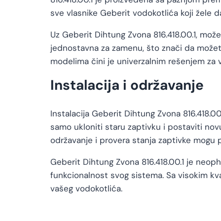
sve vlasnike Geberit vodokotlića koji žele
Uz Geberit Dihtung Zvona 816.418.00.1, može
jednostavna za zamenu, što znači da možete
modelima čini je univerzalnim rešenjem za 
Instalacija i održavanje
Instalacija Geberit Dihtung Zvona 816.418.00
samo ukloniti staru zaptivku i postaviti no
održavanje i provera stanja zaptivke mogu p
Geberit Dihtung Zvona 816.418.00.1 je neop
funkcionalnost svog sistema. Sa visokim kv
vašeg vodokotlića.