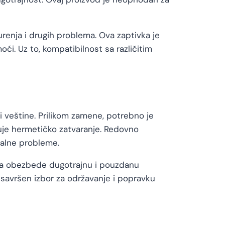
urenja i drugih problema. Ova zaptivka je
i. Uz to, kompatibilnost sa različitim
i veštine. Prilikom zamene, potrebno je
đuje hermetičko zatvaranje. Redovno
jalne probleme.
 da obezbede dugotrajnu i pouzdanu
 savršen izbor za održavanje i popravku