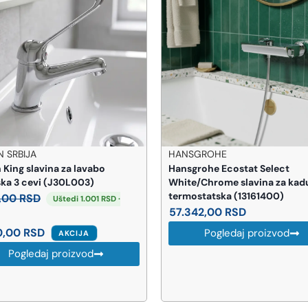
ANSGROHE
METALAC SRBIJA
nsgrohe Ecostat Select
METALAC Sudopera Luna F
ite/Chrome slavina za kadu
123320
rmostatska (13161400)
9.185,00
RSD
7.342,00
RSD
Pogledaj proizvod
Pogledaj proizvod