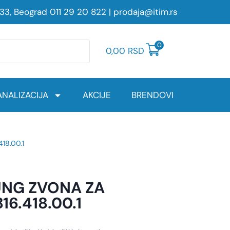
233, Beograd
011 29 20 822
|
prodaja@itim.rs
0
0,00
RSD
NALIZACIJA
AKCIJE
BRENDOVI
18.00.1
UNG ZVONA ZA
6.418.00.1