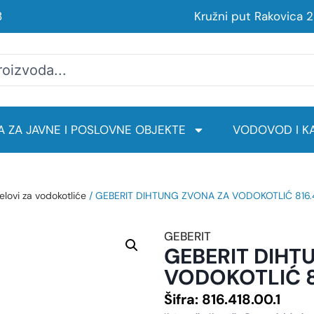
8
Kružni put Rakovica 
 ZA JAVNE I POSLOVNE OBJEKTE
VODOVOD I KA
elovi za vodokotliće
/ GEBERIT DIHTUNG ZVONA ZA VODOKOTLIĆ 816.4
GEBERIT
GEBERIT DIHT
VODOKOTLIĆ 81
Šifra:
816.418.00.1