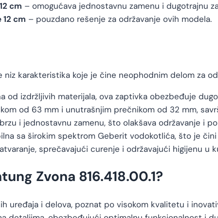
 12 cm
– omogućava jednostavnu zamenu i dugotrajnu zaš
 12 cm
– pouzdano rešenje za održavanje ovih modela.
e niz karakteristika koje je čine neophodnim delom za od
 od izdržljivih materijala, ova zaptivka obezbeđuje dugot
ikom od 63 mm i unutrašnjim prečnikom od 32 mm, savrše
 brzu i jednostavnu zamenu, što olakšava održavanje i po
lna sa širokim spektrom Geberit vodokotlića, što je čini 
aranje, sprečavajući curenje i održavajući higijenu u ku
htung Zvona 816.418.00.1?
kih uređaja i delova, poznat po visokom kvalitetu i inova
ma detaljima, obezbeđujući optimalnu funkcionalnost i d