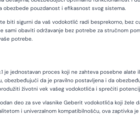
 da obezbede pouzdanost i efikasnost svog sistema.
te biti sigurni da vaš vodokotlić radi besprekorno, bez c
 sami obaviti održavanje bez potrebe za stručnom pomoć
vaše potrebe.
.1 je jednostavan proces koji ne zahteva posebne alate il
vu, obezbeđujući da je pravilno postavljena i da obezbe
rodužiti životni vek vašeg vodokotlića i sprečiti potenci
hodan deo za sve vlasnike Geberit vodokotlića koji žele
alitetom i univerzalnom kompatibilnošću, ova zaptivka je