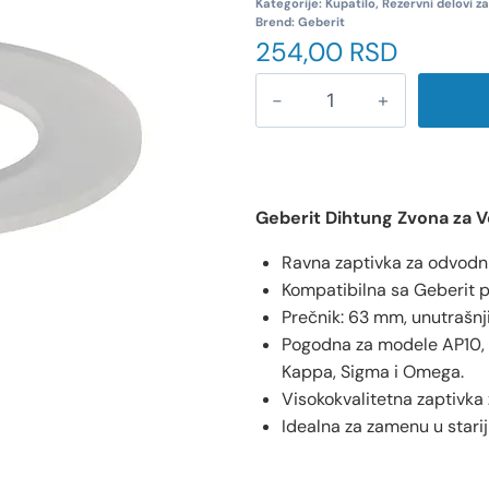
Kategorije:
Kupatilo
,
Rezervni delovi z
Brend:
Geberit
254,00
RSD
Geberit Dihtung Zvona za Vo
Ravna zaptivka za odvodni 
Kompatibilna sa Geberit p
Prečnik: 63 mm, unutrašnj
Pogodna za modele AP10, 
Kappa, Sigma i Omega.
Visokokvalitetna zaptivka
Idealna za zamenu u starij