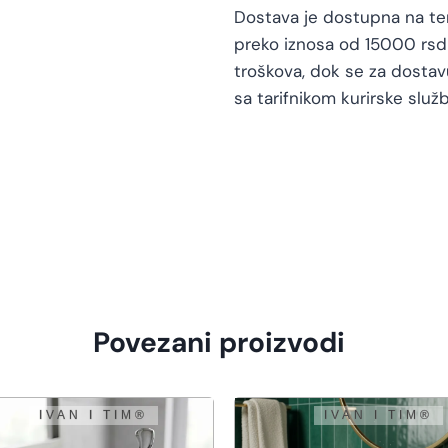
Dostava je dostupna na teri
preko iznosa od 15000 rsd 
troškova, dok se za dosta
sa tarifnikom kurirske služb
Povezani proizvodi