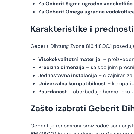
Za Geberit Sigma ugradne vodokotliće
Za Geberit Omega ugradne vodokotliće
Karakteristike i prednosti
Geberit Dihtung Zvona 816.418.00.1 poseduj
Visokokvalitetni materijal
– proizvedena
Precizna dimenzija
– sa spoljnim prečn
Jednostavna instalacija
– dizajniran za
Univerzalna kompatibilnost
– kompatibi
Pouzdanost
– obezbeđuje hermetičko zatv
Zašto izabrati Geberit Di
Geberit je renomirani proizvođač sanitarijs
816.418.00.1 je proizvedena sa pažnjom pre