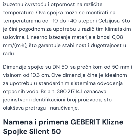
izuzetnu čvrstoću i otpornost na različite
temperature. Ova spojka može se montirati na
temperaturama od -10 do +40 stepeni Celzijusa, što
je čini pogodnom za upotrebu u različitim klimatskim
uslovima. Linearno istezanje materijala iznosi 0,08
mm/(m·K), što garantuje stabilnost i dugotrajnost u
radu.
Dimenzije spojke su DN 50, sa prečnikom od 50 mm i
visinom od 10,3 cm. Ove dimenzije čine je idealnom
za upotrebu u standardnim sistemima odvođenja
otpadnih voda. Br. art. 390.217.14.1 označava
jedinstveni identifikacioni broj proizvoda, što
olakšava pretragu i naručivanje.
Namena i primena GEBERIT Klizne
Spojke Silent 50