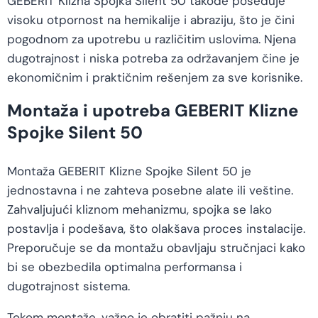
GEBERIT Klizna Spojka Silent 50 takođe poseduje
visoku otpornost na hemikalije i abraziju, što je čini
pogodnom za upotrebu u različitim uslovima. Njena
dugotrajnost i niska potreba za održavanjem čine je
ekonomičnim i praktičnim rešenjem za sve korisnike.
Montaža i upotreba GEBERIT Klizne
Spojke Silent 50
Montaža GEBERIT Klizne Spojke Silent 50 je
jednostavna i ne zahteva posebne alate ili veštine.
Zahvaljujući kliznom mehanizmu, spojka se lako
postavlja i podešava, što olakšava proces instalacije.
Preporučuje se da montažu obavljaju stručnjaci kako
bi se obezbedila optimalna performansa i
dugotrajnost sistema.
Tokom montaže, važno je obratiti pažnju na