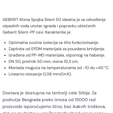
GEBERIT Klizna Spojka Silent 50 idealna je za odvođenje
otpadnih voda unutar zgrada i popravku oštećenih
Geberit Silent-PP cevi. Karakteriše je:
Optimalna zvučna izolacija za tiho funkcionisanje.
Zaptivka od EPDM materijala za pouzdano brtvljenje.
Izrađena od PP-MD materijala, otpornog na habanje.
DN 50, prečnik 50 mm, visina 10,3 cm.
Montaža moguća na temperaturama od -10 do +40 °C.
Linearno istezanje 0,08 mm/(m·K).
Dostava je dostupna na teritoriji cele Srbije. Za
područje Beograda preko iznosa od 15000 rsd
proizvode isporučujemo lično, bez ikakvih troškova,