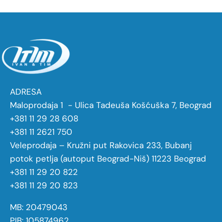
ADRESA
Maloprodaja 1 - Ulica Tadeuša Košćuška 7, Beograd
+381 11 29 28 608
+381 11 2621 750
Veleprodaja – Kružni put Rakovica 233, Bubanj
potok petlja (autoput Beograd-Niš) 11223 Beograd
+381 11 29 20 822
+381 11 29 20 823
MB: 20479043
PIB: 105874962