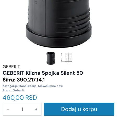
GEBERIT
GEBERIT Klizna Spojka Silent 50
Šifra:
390.217.14.1
Kategorije:
Kanalizacija
,
Niskošumne cevi
Brend:
Geberit
460,00
RSD
Dodaj u korpu