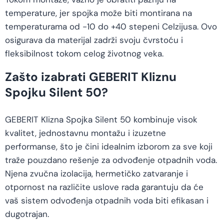
temperature, jer spojka može biti montirana na
temperaturama od -10 do +40 stepeni Celzijusa. Ovo
osigurava da materijal zadrži svoju čvrstoću i
fleksibilnost tokom celog životnog veka.
Zašto izabrati GEBERIT Kliznu
Spojku Silent 50?
GEBERIT Klizna Spojka Silent 50 kombinuje visok
kvalitet, jednostavnu montažu i izuzetne
performanse, što je čini idealnim izborom za sve koji
traže pouzdano rešenje za odvođenje otpadnih voda.
Njena zvučna izolacija, hermetičko zatvaranje i
otpornost na različite uslove rada garantuju da će
vaš sistem odvođenja otpadnih voda biti efikasan i
dugotrajan.