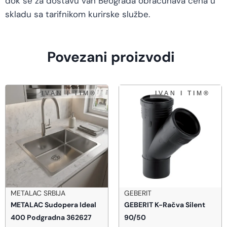
dok se za dostavu van Beograda obračunava cena u
skladu sa tarifnikom kurirske službe.
Povezani proizvodi
GEBERIT
Ormarić za aparat s 9kg
GEBERIT K-Račva Silent
777772
90/50
3.520,00
RSD