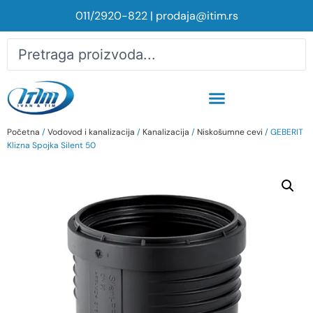
011/2920-822
|
prodaja@itim.rs
Početna
/
Vodovod i kanalizacija
/
Kanalizacija
/
Niskošumne cevi
/ GEBERIT
Klizna Spojka Silent 50