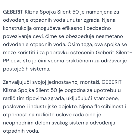
GEBERIT Klizna Spojka Silent 50 je namenjena za
odvođenje otpadnih voda unutar zgrada. Njena
konstrukcija omogućava efikasno i bezbedno
povezivanje cevi, čime se obezbeđuje nesmetano
odvođenje otpadnih voda. Osim toga, ova spojka se
može koristiti i za popravku oštećenih Geberit Silent-
PP cevi, što je čini veoma praktičnom za održavanje
postojećih sistema.
Zahvaljujući svojoj jednostavnoj montaži, GEBERIT
Klizna Spojka Silent 50 je pogodna za upotrebu u
različitim tipovima zgrada, uključujući stambene,
poslovne i industrijske objekte. Njena fleksibilnost i
otpornost na različite uslove rada čine je
neophodnim delom svakog sistema odvođenja
otpadnih voda.