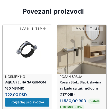
Povezani proizvodi
NORMFIXING
ROSAN SRBIJA
AQUA ?ELNA SA GUMOM
Rosan Stolz Black slavina
160 M8iM10
za kadu sa tuš ručicom
722,00
RSD
(137101B)
11.530,00
RSD
Uštedi
Pogledaj proizvod
1.632 RSD · -14%