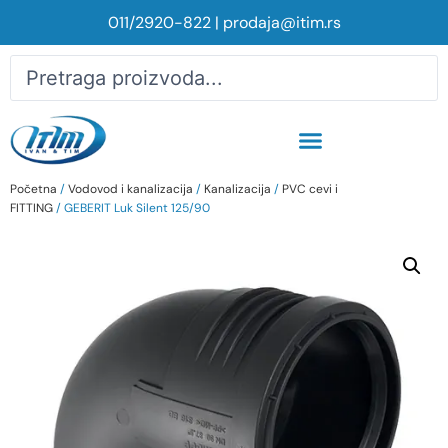
011/2920-822
|
prodaja@itim.rs
Početna
/
Vodovod i kanalizacija
/
Kanalizacija
/
PVC cevi i
FITTING
/ GEBERIT Luk Silent 125/90