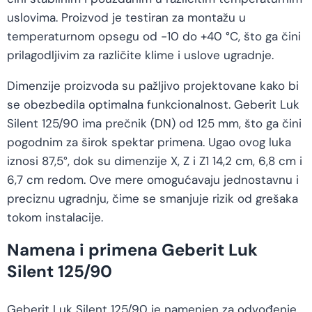
uslovima. Proizvod je testiran za montažu u
temperaturnom opsegu od -10 do +40 °C, što ga čini
prilagodljivim za različite klime i uslove ugradnje.
Dimenzije proizvoda su pažljivo projektovane kako bi
se obezbedila optimalna funkcionalnost. Geberit Luk
Silent 125/90 ima prečnik (DN) od 125 mm, što ga čini
pogodnim za širok spektar primena. Ugao ovog luka
iznosi 87,5°, dok su dimenzije X, Z i Z1 14,2 cm, 6,8 cm i
6,7 cm redom. Ove mere omogućavaju jednostavnu i
preciznu ugradnju, čime se smanjuje rizik od grešaka
tokom instalacije.
Namena i primena Geberit Luk
Silent 125/90
Geberit Luk Silent 125/90 je namenjen za odvođenje