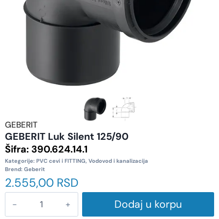
GEBERIT
GEBERIT Luk Silent 125/90
Šifra:
390.624.14.1
Kategorije:
PVC cevi i FITTING
,
Vodovod i kanalizacija
Brend:
Geberit
2.555,00
RSD
Dodaj u korpu