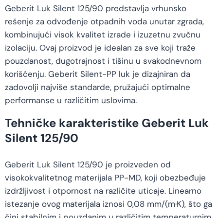
Geberit Luk Silent 125/90 predstavlja vrhunsko
rešenje za odvođenje otpadnih voda unutar zgrada,
kombinujući visok kvalitet izrade i izuzetnu zvučnu
izolaciju. Ovaj proizvod je idealan za sve koji traže
pouzdanost, dugotrajnost i tišinu u svakodnevnom
korišćenju. Geberit Silent-PP luk je dizajniran da
zadovolji najviše standarde, pružajući optimalne
performanse u različitim uslovima.
Tehničke karakteristike Geberit Luk
Silent 125/90
Geberit Luk Silent 125/90 je proizveden od
visokokvalitetnog materijala PP-MD, koji obezbeđuje
izdržljivost i otpornost na različite uticaje. Linearno
istezanje ovog materijala iznosi 0,08 mm/(m·K), što ga
čini stabilnim i pouzdanim u različitim temperaturnim