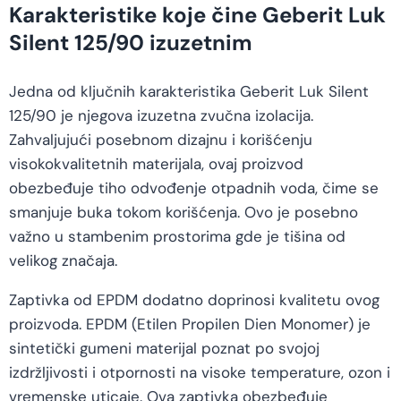
Karakteristike koje čine Geberit Luk
Silent 125/90 izuzetnim
Jedna od ključnih karakteristika Geberit Luk Silent
125/90 je njegova izuzetna zvučna izolacija.
Zahvaljujući posebnom dizajnu i korišćenju
visokokvalitetnih materijala, ovaj proizvod
obezbeđuje tiho odvođenje otpadnih voda, čime se
smanjuje buka tokom korišćenja. Ovo je posebno
važno u stambenim prostorima gde je tišina od
velikog značaja.
Zaptivka od EPDM dodatno doprinosi kvalitetu ovog
proizvoda. EPDM (Etilen Propilen Dien Monomer) je
sintetički gumeni materijal poznat po svojoj
izdržljivosti i otpornosti na visoke temperature, ozon i
vremenske uticaje. Ova zaptivka obezbeđuje