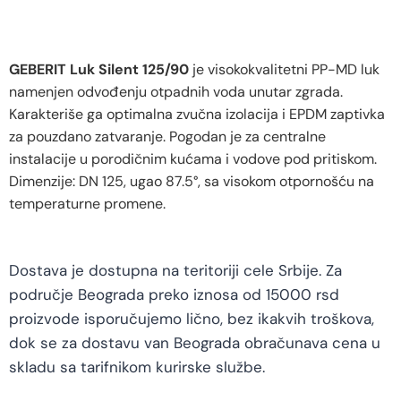
GEBERIT Luk Silent 125/90
je visokokvalitetni PP-MD luk
namenjen odvođenju otpadnih voda unutar zgrada.
Karakteriše ga optimalna zvučna izolacija i EPDM zaptivka
za pouzdano zatvaranje. Pogodan je za centralne
instalacije u porodičnim kućama i vodove pod pritiskom.
Dimenzije: DN 125, ugao 87.5°, sa visokom otpornošću na
temperaturne promene.
Dostava je dostupna na teritoriji cele Srbije. Za
područje Beograda preko iznosa od 15000 rsd
proizvode isporučujemo lično, bez ikakvih troškova,
dok se za dostavu van Beograda obračunava cena u
skladu sa tarifnikom kurirske službe.