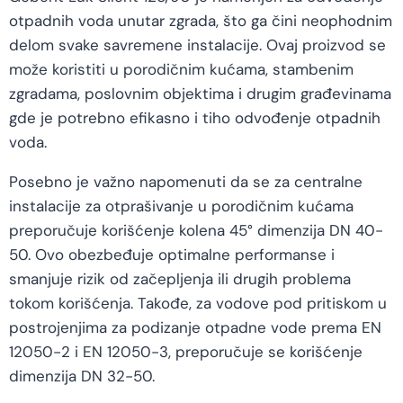
otpadnih voda unutar zgrada, što ga čini neophodnim
delom svake savremene instalacije. Ovaj proizvod se
može koristiti u porodičnim kućama, stambenim
zgradama, poslovnim objektima i drugim građevinama
gde je potrebno efikasno i tiho odvođenje otpadnih
voda.
Posebno je važno napomenuti da se za centralne
instalacije za otprašivanje u porodičnim kućama
preporučuje korišćenje kolena 45° dimenzija DN 40-
50. Ovo obezbeđuje optimalne performanse i
smanjuje rizik od začepljenja ili drugih problema
tokom korišćenja. Takođe, za vodove pod pritiskom u
postrojenjima za podizanje otpadne vode prema EN
12050-2 i EN 12050-3, preporučuje se korišćenje
dimenzija DN 32-50.