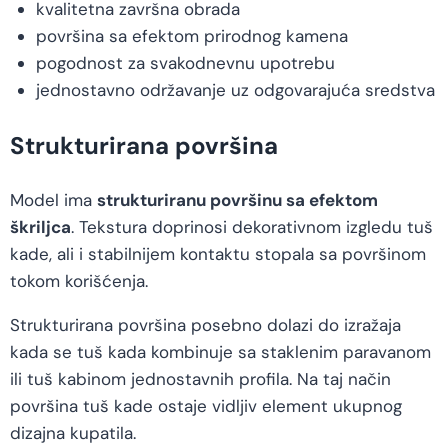
kvalitetna završna obrada
površina sa efektom prirodnog kamena
pogodnost za svakodnevnu upotrebu
jednostavno održavanje uz odgovarajuća sredstva
Strukturirana površina
Model ima
strukturiranu površinu sa efektom
škriljca
. Tekstura doprinosi dekorativnom izgledu tuš
kade, ali i stabilnijem kontaktu stopala sa površinom
tokom korišćenja.
Strukturirana površina posebno dolazi do izražaja
kada se tuš kada kombinuje sa staklenim paravanom
ili tuš kabinom jednostavnih profila. Na taj način
površina tuš kade ostaje vidljiv element ukupnog
dizajna kupatila.