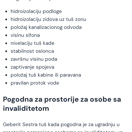
hidroizolaciju podloge
hidroizolaciju zidova uz tuš zonu
položaj kanalizacionog odvoda
visinu sifona
nivelaciju tuš kade
stabilnost oslonca
završnu visinu poda
zaptivanje spojeva
položaj tuš kabine ili paravana
pravilan protok vode
Pogodna za prostorije za osobe sa
invaliditetom
Geberit Sestra tuš kada pogodna je za ugradnju u