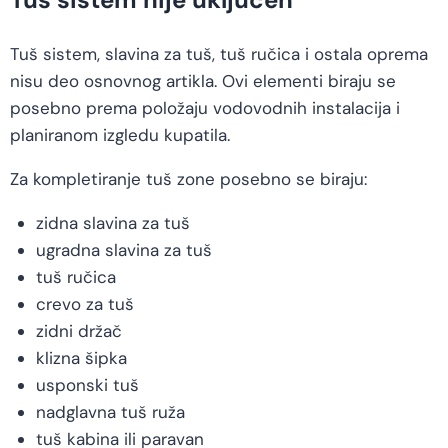
Tuš sistem, slavina za tuš, tuš ručica i ostala oprema
nisu deo osnovnog artikla. Ovi elementi biraju se
posebno prema položaju vodovodnih instalacija i
planiranom izgledu kupatila.
Za kompletiranje tuš zone posebno se biraju:
zidna slavina za tuš
ugradna slavina za tuš
tuš ručica
crevo za tuš
zidni držač
klizna šipka
usponski tuš
nadglavna tuš ruža
tuš kabina ili paravan