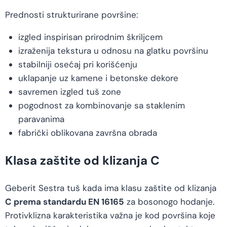
Prednosti strukturirane površine:
izgled inspirisan prirodnim škriljcem
izraženija tekstura u odnosu na glatku površinu
stabilniji osećaj pri korišćenju
uklapanje uz kamene i betonske dekore
savremen izgled tuš zone
pogodnost za kombinovanje sa staklenim
paravanima
fabrički oblikovana završna obrada
Klasa zaštite od klizanja C
Geberit Sestra tuš kada ima klasu zaštite od klizanja
C prema standardu EN 16165
za bosonogo hodanje.
Protivklizna karakteristika važna je kod površina koje