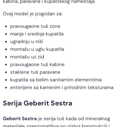
kabina, paravana i kupatilskog nameštaja.
Ovaj model je pogodan za:
pravougaone tuš zone
manja i srednja kupatila
ugradnju u niši
montažu u uglu kupatila
montažu uz zid
pravougaone tuš kabine
staklene tuš paravane
kupatila sa belim sanitarnim elementima
enterijere sa kamenim i prirodnim teksturama
Serija Geberit Sestra
Geberit Sestra
je serija tuš kada od mineralnog
materijala, prepoznatljiva po niskoj konstrukciji i