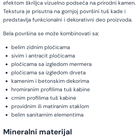
efektom škriljca vizuelno podseća na prirodni kamen.
Tekstura je prisutna na gornjoj površini tuš kade i
predstavlja funkcionalni i dekorativni deo proizvoda.
Bela površina se može kombinovati sa:
belim zidnim pločicama
sivim i antracit pločicama
pločicama sa izgledom mermera
pločicama sa izgledom drveta
kamenim i betonskim dekorima
hromiranim profilima tuš kabine
crnim profilima tuš kabine
providnim ili matiranim staklom
belim sanitarnim elementima
Mineralni materijal