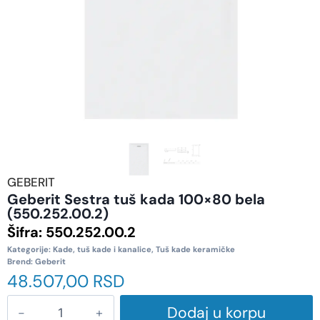
GEBERIT
Geberit Sestra tuš kada 100×80 bela
(550.252.00.2)
Šifra:
550.252.00.2
Kategorije:
Kade, tuš kade i kanalice
,
Tuš kade keramičke
Brend:
Geberit
48.507,00
RSD
Dodaj u korpu