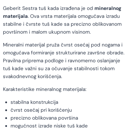
Geberit Sestra tuš kada izrađena je od
mineralnog
materijala
. Ova vrsta materijala omogućava izradu
stabilne i čvrste tuš kade sa precizno oblikovanom
površinom i malom ukupnom visinom.
Mineralni materijal pruža čvrst osećaj pod nogama i
omogućava formiranje strukturirane završne obrade.
Pravilna priprema podloge i ravnomerno oslanjanje
tuš kade važni su za očuvanje stabilnosti tokom
svakodnevnog korišćenja.
Karakteristike mineralnog materijala:
stabilna konstrukcija
čvrst osećaj pri korišćenju
precizno oblikovana površina
mogućnost izrade niske tuš kade