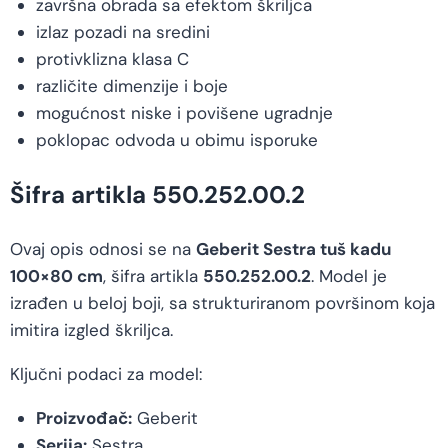
završna obrada sa efektom škriljca
izlaz pozadi na sredini
protivklizna klasa C
različite dimenzije i boje
mogućnost niske i povišene ugradnje
poklopac odvoda u obimu isporuke
Šifra artikla 550.252.00.2
Ovaj opis odnosi se na
Geberit Sestra tuš kadu
100×80 cm
, šifra artikla
550.252.00.2
. Model je
izrađen u beloj boji, sa strukturiranom površinom koja
imitira izgled škriljca.
Ključni podaci za model:
Proizvođač:
Geberit
Serija:
Sestra