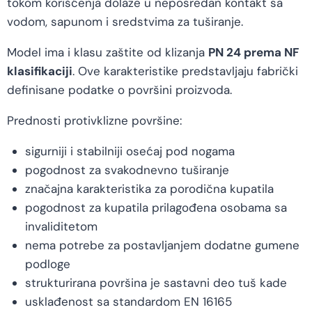
tokom korišćenja dolaze u neposredan kontakt sa
vodom, sapunom i sredstvima za tuširanje.
Model ima i klasu zaštite od klizanja
PN 24 prema NF
klasifikaciji
. Ove karakteristike predstavljaju fabrički
definisane podatke o površini proizvoda.
Prednosti protivklizne površine:
sigurniji i stabilniji osećaj pod nogama
pogodnost za svakodnevno tuširanje
značajna karakteristika za porodična kupatila
pogodnost za kupatila prilagođena osobama sa
invaliditetom
nema potrebe za postavljanjem dodatne gumene
podloge
strukturirana površina je sastavni deo tuš kade
usklađenost sa standardom EN 16165