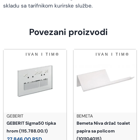
skladu sa tarifnikom kurirske službe.
Povezani proizvodi
GEBERIT
BEMETA
GEBERIT Sigma50 tipka
Bemeta Niva držač toalet
hrom (115.788.00.1)
papira sa policom
27.846,00
RSD
(101104015)