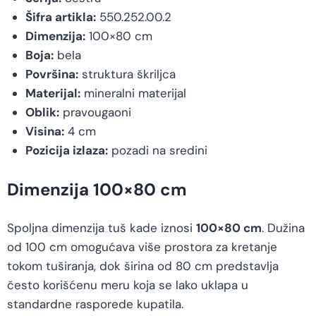
Šifra artikla:
550.252.00.2
Dimenzija:
100×80 cm
Boja:
bela
Površina:
struktura škriljca
Materijal:
mineralni materijal
Oblik:
pravougaoni
Visina:
4 cm
Pozicija izlaza:
pozadi na sredini
Dimenzija 100×80 cm
Spoljna dimenzija tuš kade iznosi
100×80 cm
. Dužina
od 100 cm omogućava više prostora za kretanje
tokom tuširanja, dok širina od 80 cm predstavlja
često korišćenu meru koja se lako uklapa u
standardne rasporede kupatila.