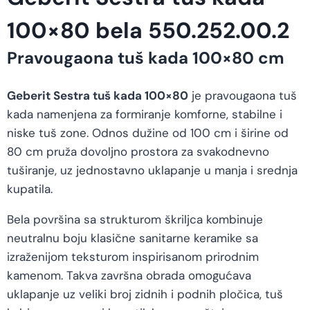
100×80 bela 550.252.00.2
Pravougaona tuš kada 100×80 cm
Geberit Sestra tuš kada 100×80
je pravougaona tuš
kada namenjena za formiranje komforne, stabilne i
niske tuš zone. Odnos dužine od 100 cm i širine od
80 cm pruža dovoljno prostora za svakodnevno
tuširanje, uz jednostavno uklapanje u manja i srednja
kupatila.
Bela površina sa strukturom škriljca kombinuje
neutralnu boju klasične sanitarne keramike sa
izraženijom teksturom inspirisanom prirodnim
kamenom. Takva završna obrada omogućava
uklapanje uz veliki broj zidnih i podnih pločica, tuš