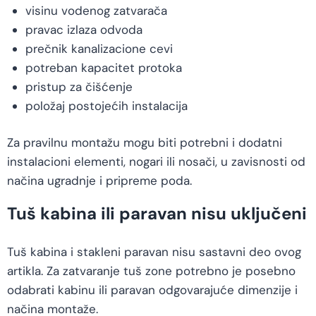
visinu vodenog zatvarača
pravac izlaza odvoda
prečnik kanalizacione cevi
potreban kapacitet protoka
pristup za čišćenje
položaj postojećih instalacija
Za pravilnu montažu mogu biti potrebni i dodatni
instalacioni elementi, nogari ili nosači, u zavisnosti od
načina ugradnje i pripreme poda.
Tuš kabina ili paravan nisu uključeni
Tuš kabina i stakleni paravan nisu sastavni deo ovog
artikla. Za zatvaranje tuš zone potrebno je posebno
odabrati kabinu ili paravan odgovarajuće dimenzije i
načina montaže.