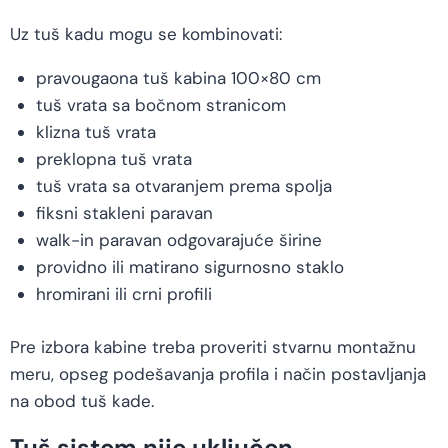
Uz tuš kadu mogu se kombinovati:
pravougaona tuš kabina 100×80 cm
tuš vrata sa bočnom stranicom
klizna tuš vrata
preklopna tuš vrata
tuš vrata sa otvaranjem prema spolja
fiksni stakleni paravan
walk-in paravan odgovarajuće širine
providno ili matirano sigurnosno staklo
hromirani ili crni profili
Pre izbora kabine treba proveriti stvarnu montažnu
meru, opseg podešavanja profila i način postavljanja
na obod tuš kade.
Tuš sistem nije uključen