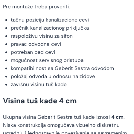
Pre montaže treba proveriti:
tačnu poziciju kanalizacione cevi
prečnik kanalizacionog priključka
raspoloživu visinu za sifon
pravac odvodne cevi
potreban pad cevi
mogućnost servisnog pristupa
kompatibilnost sa Geberit Sestra odvodom
položaj odvoda u odnosu na zidove
završnu visinu tuš kade
Visina tuš kade 4 cm
Ukupna visina Geberit Sestra tuš kade iznosi
4 cm
.
Niska konstrukcija omogućava vizuelno diskretnu
ugradnju i jednostavnije povezivanje sa savremenim