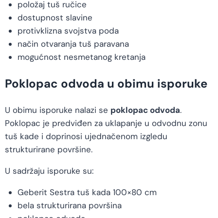
položaj tuš ručice
dostupnost slavine
protivklizna svojstva poda
način otvaranja tuš paravana
mogućnost nesmetanog kretanja
Poklopac odvoda u obimu isporuke
U obimu isporuke nalazi se
poklopac odvoda
.
Poklopac je predviđen za uklapanje u odvodnu zonu
tuš kade i doprinosi ujednačenom izgledu
strukturirane površine.
U sadržaju isporuke su:
Geberit Sestra tuš kada 100×80 cm
bela strukturirana površina