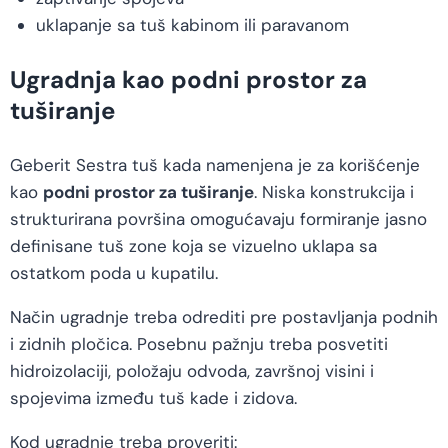
uklapanje sa tuš kabinom ili paravanom
Ugradnja kao podni prostor za
tuširanje
Geberit Sestra tuš kada namenjena je za korišćenje
kao
podni prostor za tuširanje
. Niska konstrukcija i
strukturirana površina omogućavaju formiranje jasno
definisane tuš zone koja se vizuelno uklapa sa
ostatkom poda u kupatilu.
Način ugradnje treba odrediti pre postavljanja podnih
i zidnih pločica. Posebnu pažnju treba posvetiti
hidroizolaciji, položaju odvoda, završnoj visini i
spojevima između tuš kade i zidova.
Kod ugradnje treba proveriti: