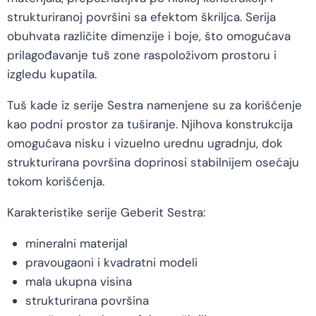
strukturiranoj površini sa efektom škriljca. Serija
obuhvata različite dimenzije i boje, što omogućava
prilagođavanje tuš zone raspoloživom prostoru i
izgledu kupatila.
Tuš kade iz serije Sestra namenjene su za korišćenje
kao podni prostor za tuširanje. Njihova konstrukcija
omogućava nisku i vizuelno urednu ugradnju, dok
strukturirana površina doprinosi stabilnijem osećaju
tokom korišćenja.
Karakteristike serije Geberit Sestra:
mineralni materijal
pravougaoni i kvadratni modeli
mala ukupna visina
strukturirana površina