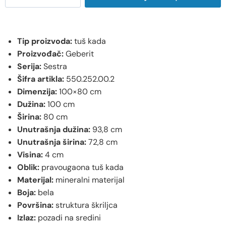
Tip proizvoda:
tuš kada
Proizvođač:
Geberit
Serija:
Sestra
Šifra artikla:
550.252.00.2
Dimenzija:
100×80 cm
Dužina:
100 cm
Širina:
80 cm
Unutrašnja dužina:
93,8 cm
Unutrašnja širina:
72,8 cm
Visina:
4 cm
Oblik:
pravougaona tuš kada
Materijal:
mineralni materijal
Boja:
bela
Površina:
struktura škriljca
Izlaz:
pozadi na sredini