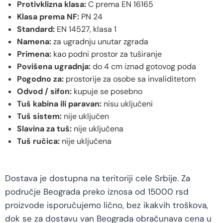
Protivklizna klasa:
C prema EN 16165
Klasa prema NF:
PN 24
Standard:
EN 14527, klasa 1
Namena:
za ugradnju unutar zgrada
Primena:
kao podni prostor za tuširanje
Povišena ugradnja:
do 4 cm iznad gotovog poda
Pogodno za:
prostorije za osobe sa invaliditetom
Odvod / sifon:
kupuje se posebno
Tuš kabina ili paravan:
nisu uključeni
Tuš sistem:
nije uključen
Slavina za tuš:
nije uključena
Tuš ručica:
nije uključena
Dostava je dostupna na teritoriji cele Srbije. Za
područje Beograda preko iznosa od 15000 rsd
proizvode isporučujemo lično, bez ikakvih troškova,
dok se za dostavu van Beograda obračunava cena u