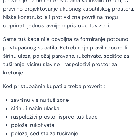
prostorije namenjene osobama sa invaliditetom, uz
pravilno projektovanje ukupnog kupatilskog prostora.
Niska konstrukcija i protivklizna površina mogu
doprineti jednostavnijem pristupu tuš zoni.
Sama tuš kada nije dovoljna za formiranje potpuno
pristupačnog kupatila. Potrebno je pravilno odrediti
širinu ulaza, položaj paravana, rukohvate, sedište za
tuširanje, visinu slavine i raspoloživi prostor za
kretanje.
Kod pristupačnih kupatila treba proveriti:
završnu visinu tuš zone
širinu i način ulaska
raspoloživi prostor ispred tuš kade
položaj rukohvata
položaj sedišta za tuširanje