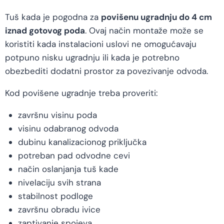
Tuš kada je pogodna za
povišenu ugradnju do 4 cm
iznad gotovog poda
. Ovaj način montaže može se
koristiti kada instalacioni uslovi ne omogućavaju
potpuno nisku ugradnju ili kada je potrebno
obezbediti dodatni prostor za povezivanje odvoda.
Kod povišene ugradnje treba proveriti:
završnu visinu poda
visinu odabranog odvoda
dubinu kanalizacionog priključka
potreban pad odvodne cevi
način oslanjanja tuš kade
nivelaciju svih strana
stabilnost podloge
završnu obradu ivice
zaptivanje spojeva