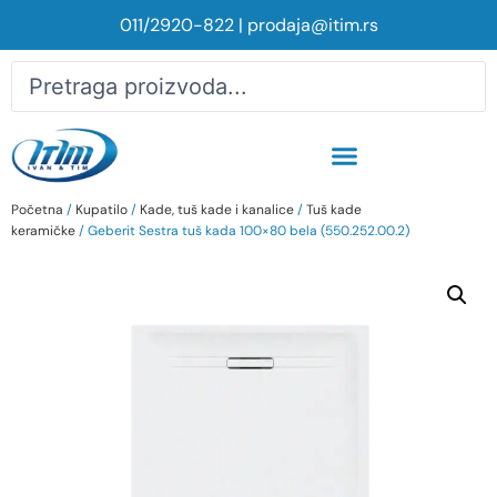
011/2920-822
|
prodaja@itim.rs
Početna
/
Kupatilo
/
Kade, tuš kade i kanalice
/
Tuš kade
keramičke
/ Geberit Sestra tuš kada 100×80 bela (550.252.00.2)