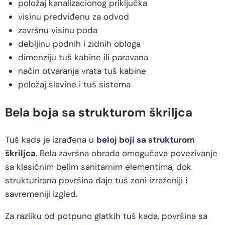
položaj kanalizacionog priključka
visinu predviđenu za odvod
završnu visinu poda
debljinu podnih i zidnih obloga
dimenziju tuš kabine ili paravana
način otvaranja vrata tuš kabine
položaj slavine i tuš sistema
Bela boja sa strukturom škriljca
Tuš kada je izrađena u
beloj boji sa strukturom
škriljca
. Bela završna obrada omogućava povezivanje
sa klasičnim belim sanitarnim elementima, dok
strukturirana površina daje tuš zoni izraženiji i
savremeniji izgled.
Za razliku od potpuno glatkih tuš kada, površina sa