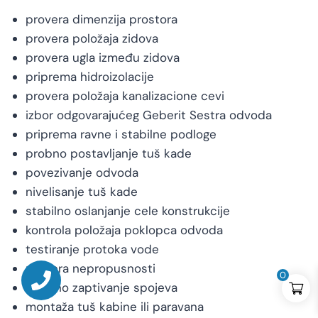
provera dimenzija prostora
provera položaja zidova
provera ugla između zidova
priprema hidroizolacije
provera položaja kanalizacione cevi
izbor odgovarajućeg Geberit Sestra odvoda
priprema ravne i stabilne podloge
probno postavljanje tuš kade
povezivanje odvoda
nivelisanje tuš kade
stabilno oslanjanje cele konstrukcije
kontrola položaja poklopca odvoda
testiranje protoka vode
provera nepropusnosti
0
završno zaptivanje spojeva
montaža tuš kabine ili paravana