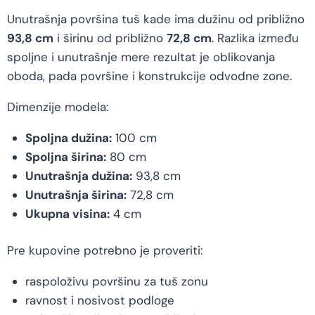
Unutrašnja površina tuš kade ima dužinu od približno
93,8 cm
i širinu od približno
72,8 cm
. Razlika između
spoljne i unutrašnje mere rezultat je oblikovanja
oboda, pada površine i konstrukcije odvodne zone.
Dimenzije modela:
Spoljna dužina:
100 cm
Spoljna širina:
80 cm
Unutrašnja dužina:
93,8 cm
Unutrašnja širina:
72,8 cm
Ukupna visina:
4 cm
Pre kupovine potrebno je proveriti:
raspoloživu površinu za tuš zonu
ravnost i nosivost podloge