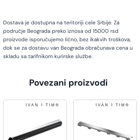
Dostava je dostupna na teritoriji cele Srbije. Za
područje Beograda preko iznosa od 15000 rsd
proizvode isporučujemo lično, bez ikakvih troškova,
dok se za dostavu van Beograda obračunava cena u
skladu sa tarifnikom kurirske službe.
Povezani proizvodi