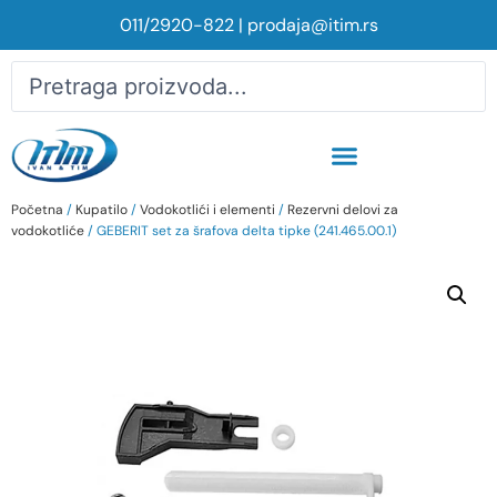
011/2920-822
|
prodaja@itim.rs
Početna
/
Kupatilo
/
Vodokotlići i elementi
/
Rezervni delovi za
vodokotliće
/ GEBERIT set za šrafova delta tipke (241.465.00.1)