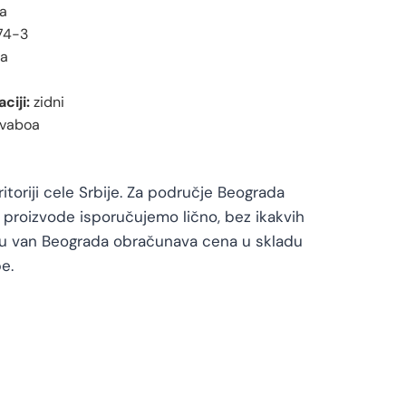
a
74-3
na
ciji:
zidni
avaboa
toriji cele Srbije. Za područje Beograda
proizvode isporučujemo lično, bez ikakvih
vu van Beograda obračunava cena u skladu
e.