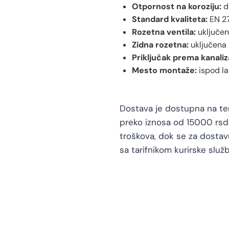
Otpornost na koroziju:
d
Standard kvaliteta:
EN 2
Rozetna ventila:
uključe
Zidna rozetna:
uključena
Priključak prema kanaliza
Mesto montaže:
ispod l
Dostava je dostupna na teri
preko iznosa od 15000 rsd 
troškova, dok se za dosta
sa tarifnikom kurirske služb