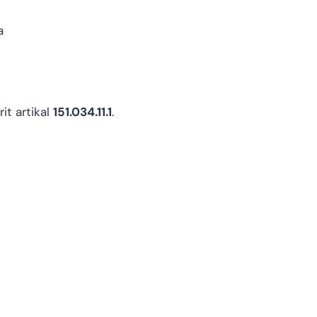
a
it artikal
151.034.11.1
.