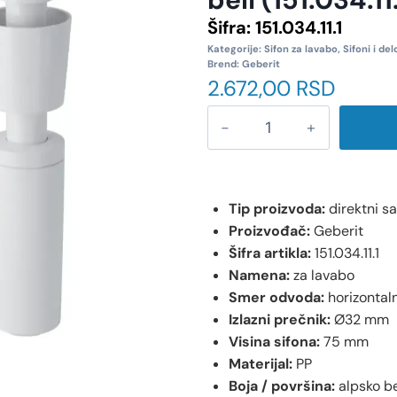
Šifra:
151.034.11.1
Kategorije:
Sifon za lavabo
,
Sifoni i del
Brend:
Geberit
2.672,00
RSD
Tip proizvoda:
direktni sa
Proizvođač:
Geberit
Šifra artikla:
151.034.11.1
Namena:
za lavabo
Smer odvoda:
horizontaln
Izlazni prečnik:
Ø32 mm
Visina sifona:
75 mm
Materijal:
PP
Boja / površina:
alpsko b