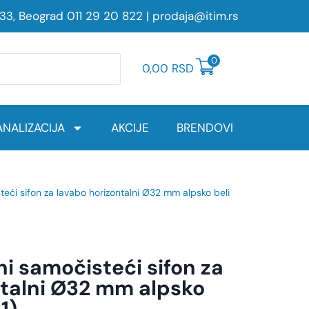
233, Beograd
011 29 20 822
|
prodaja@itim.rs
0
0,00
RSD
NALIZACIJA
AKCIJE
BRENDOVI
teći sifon za lavabo horizontalni Ø32 mm alpsko beli
ni samočisteći sifon za
ntalni Ø32 mm alpsko
1)