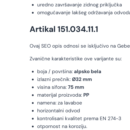
uredno završavanje zidnog priključka
omogućavanje lakšeg održavanja odvod
Artikal 151.034.11.1
Ovaj SEO opis odnosi se isključivo na Geber
Zvanične karakteristike ove varijante su:
boja / površina:
alpsko bela
izlazni prečnik:
Ø32 mm
visina sifona:
75 mm
materijal proizvoda:
PP
namena: za lavaboe
horizontalni odvod
kontrolisani kvalitet prema EN 274-3
otpornost na koroziju.