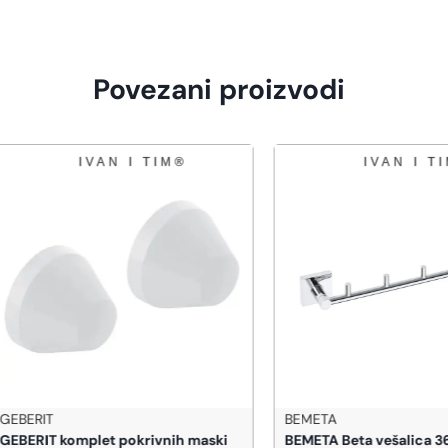
Povezani proizvodi
IT
BEMETA
IT komplet pokrivnih maski
BEMETA Beta vešalica 365 mm