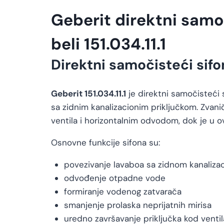
Geberit direktni samo
beli 151.034.11.1
Direktni samočisteći sifo
Geberit 151.034.11.1
je direktni samočisteći 
sa zidnim kanalizacionim priključkom. Zvani
ventila i horizontalnim odvodom, dok je u 
Osnovne funkcije sifona su:
povezivanje lavaboa sa zidnom kanaliza
odvođenje otpadne vode
formiranje vodenog zatvarača
smanjenje prolaska neprijatnih mirisa
uredno završavanje priključka kod ventil