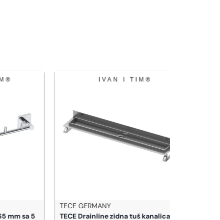
TECE GERMANY
AZZURRA
 sa 5
TECE Drainline zidna tuš kanalica sa
Azzurra E