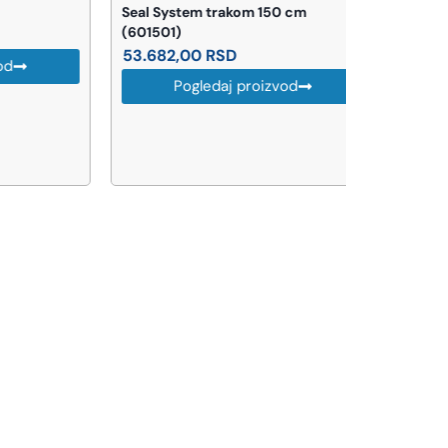
Seal System trakom 150 cm
lavabo 42×
(601501)
(ELLP0423
53.682,00
RSD
25.953,0
Pogledaj proizvod
Pog