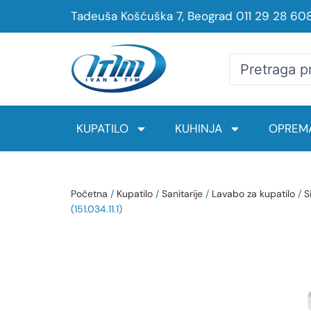
Tadeuša Košćuška 7, Beograd
011 29 28 60
KUPATILO
KUHINJA
OPREMA
Početna
/
Kupatilo
/
Sanitarije
/
Lavabo za kupatilo
/
S
(151.034.11.1)