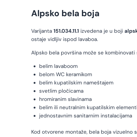
Alpsko bela boja
Varijanta
151.034.11.1
izvedena je u boji
alps
ostaje vidljiv ispod lavaboa.
Alpsko bela površina može se kombinovati 
belim lavaboom
belom WC keramikom
belim kupatilskim nameštajem
svetlim pločicama
hromiranim slavinama
belim ili neutralnim kupatilskim elemen
jednostavnim sanitarnim instalacijama
Kod otvorene montaže, bela boja vizuelno s