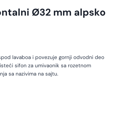
zontalni Ø32 mm alpsko
ispod lavaboa i povezuje gornji odvodni deo
čisteći sifon za umivaonik sa rozetnom
nja sa nazivima na sajtu.