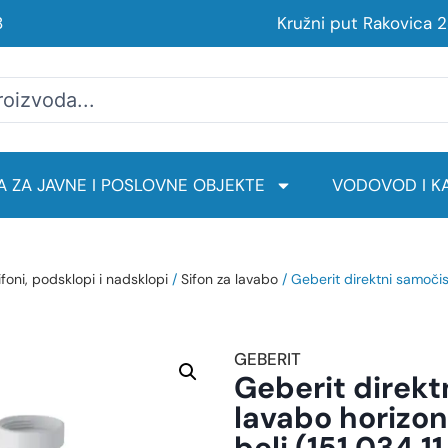
8
Kružni put Rakovica 
 ZA JAVNE I POSLOVNE OBJEKTE
VODOVOD I KA
ifoni, podsklopi i nadsklopi
/
Sifon za lavabo
/ Geberit direktni samočis
GEBERIT
Geberit direkt
lavabo horizo
beli (151.034.11.