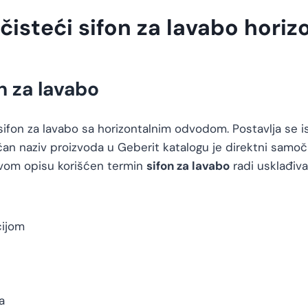
čisteći sifon za lavabo hori
n za lavabo
sifon za lavabo sa horizontalnim odvodom. Postavlja se 
čan naziv proizvoda u Geberit katalogu je direktni samo
ovom opisu korišćen termin
sifon za lavabo
radi usklađiva
cijom
a