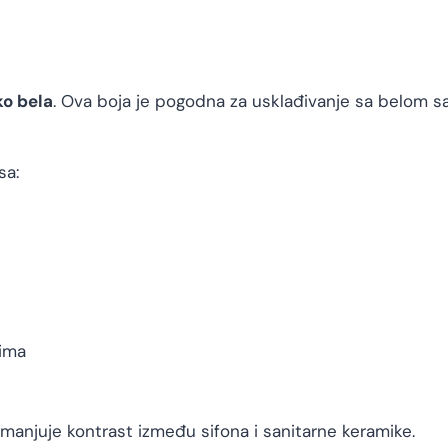
ko bela
. Ova boja je pogodna za usklađivanje sa belom 
sa:
tima
manjuje kontrast između sifona i sanitarne keramike.