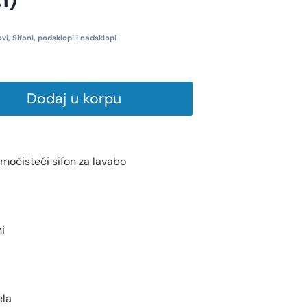
ovi
,
Sifoni, podsklopi i nadsklopi
Dodaj u korpu
močisteći sifon za lavabo
i
ela