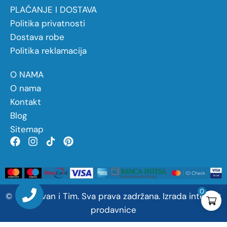
PLAĆANJE I DOSTAVA
Politika privatnosti
Dostava robe
Politika reklamacija
O NAMA
O nama
Kontakt
Blog
Sitemap
0
©
2026
Ivan
i
Tim. Sva prava zadržana.
Izrada internet
prodavnice