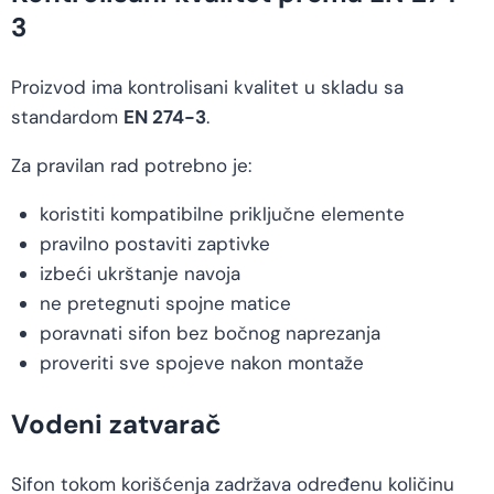
3
Proizvod ima kontrolisani kvalitet u skladu sa
standardom
EN 274-3
.
Za pravilan rad potrebno je:
koristiti kompatibilne priključne elemente
pravilno postaviti zaptivke
izbeći ukrštanje navoja
ne pretegnuti spojne matice
poravnati sifon bez bočnog naprezanja
proveriti sve spojeve nakon montaže
Vodeni zatvarač
Sifon tokom korišćenja zadržava određenu količinu