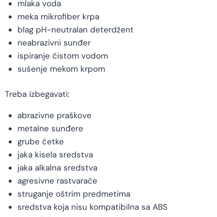
mlaka voda
meka mikrofiber krpa
blag pH-neutralan deterdžent
neabrazivni sunđer
ispiranje čistom vodom
sušenje mekom krpom
Treba izbegavati:
abrazivne praškove
metalne sunđere
grube četke
jaka kisela sredstva
jaka alkalna sredstva
agresivne rastvarače
struganje oštrim predmetima
sredstva koja nisu kompatibilna sa ABS