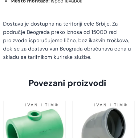
Mesto montaže:
ispod lavaboa
Dostava je dostupna na teritoriji cele Srbije. Za
područje Beograda preko iznosa od 15000 rsd
proizvode isporučujemo lično, bez ikakvih troškova,
dok se za dostavu van Beograda obračunava cena u
skladu sa tarifnikom kurirske službe.
Povezani proizvodi