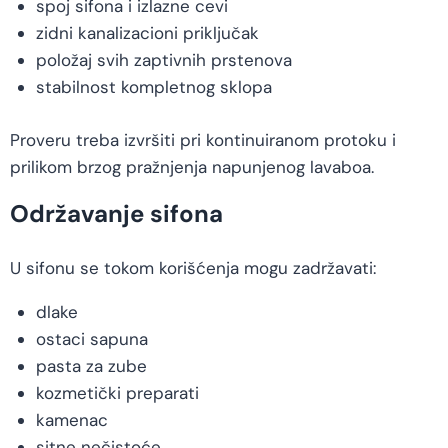
spoj sifona i izlazne cevi
zidni kanalizacioni priključak
položaj svih zaptivnih prstenova
stabilnost kompletnog sklopa
Proveru treba izvršiti pri kontinuiranom protoku i
prilikom brzog pražnjenja napunjenog lavaboa.
Održavanje sifona
U sifonu se tokom korišćenja mogu zadržavati:
dlake
ostaci sapuna
pasta za zube
kozmetički preparati
kamenac
sitne nečistoće