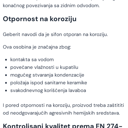
konačnog povezivanja sa zidnim odvodom.
Otpornost na koroziju
Geberit navodi da je sifon otporan na koroziju.
Ova osobina je značajna zbog:
kontakta sa vodom
povećane vlažnosti u kupatilu
mogućeg stvaranja kondenzacije
položaja ispod sanitarne keramike
svakodnevnog korišćenja lavaboa
I pored otpornosti na koroziju, proizvod treba zaštititi
od neodgovarajućih agresivnih hemijskih sredstava.
Kontrolisani kvalitet prema EN 274-