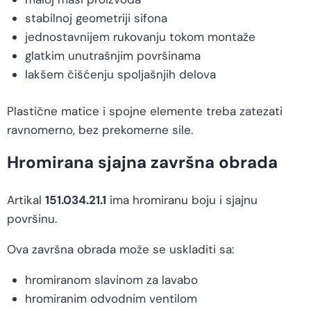
stabilnoj geometriji sifona
jednostavnijem rukovanju tokom montaže
glatkim unutrašnjim površinama
lakšem čišćenju spoljašnjih delova
Plastične matice i spojne elemente treba zatezati
ravnomerno, bez prekomerne sile.
Hromirana sjajna završna obrada
Artikal
151.034.21.1
ima hromiranu boju i sjajnu
površinu.
Ova završna obrada može se uskladiti sa:
hromiranom slavinom za lavabo
hromiranim odvodnim ventilom