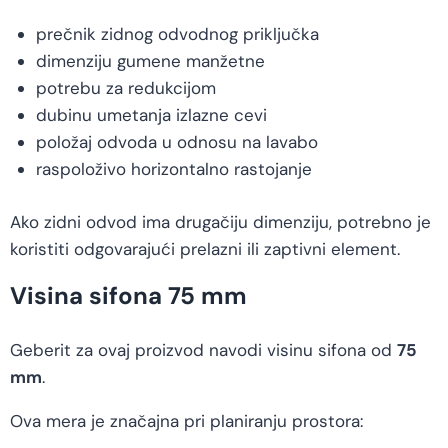
prečnik zidnog odvodnog priključka
dimenziju gumene manžetne
potrebu za redukcijom
dubinu umetanja izlazne cevi
položaj odvoda u odnosu na lavabo
raspoloživo horizontalno rastojanje
Ako zidni odvod ima drugačiju dimenziju, potrebno je
koristiti odgovarajući prelazni ili zaptivni element.
Visina sifona 75 mm
Geberit za ovaj proizvod navodi visinu sifona od
75
mm
.
Ova mera je značajna pri planiranju prostora: