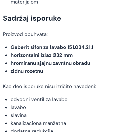
materijalom
Sadržaj isporuke
Proizvod obuhvata:
Geberit sifon za lavabo 151.034.21.1
horizontalni izlaz Ø32 mm
hromiranu sjajnu završnu obradu
zidnu rozetnu
Kao deo isporuke nisu izričito navedeni:
odvodni ventil za lavabo
lavabo
slavina
kanalizaciona manžetna
dodatna redukcija