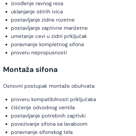
izvođenje ravnog reza
uklanjanje oštrih ivica
postavljanje zidne rozetne
postavljanje zaptivne manžetne
umetanje cevi u zidni priključak
poravnanje kompletnog sifona
proveru nepropusnosti
Montaža sifona
Osnovni postupak montaže obuhvata:
proveru kompatibilnosti priključaka
čišćenje odvodnog ventila
postavljanje potrebnih zaptivki
povezivanje sifona sa lavaboom
poravnanje sifonskog tela