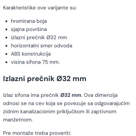
Karakteristike ove varijante su:
hromirana boja
sjajna površina
izlazni prečnik Ø32 mm
horizontalni smer odvoda
ABS konstrukcija
visina sifona 75 mm.
Izlazni prečnik Ø32 mm
Izlaz sifona ima prečnik
Ø32 mm
. Ova dimenzija
odnosi se na cev koja se povezuje sa odgovarajućim
zidnim kanalizacionim priključkom ili zaptivnom
manžetnom.
Pre montaže treba proveriti: