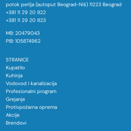
potok petlja (autoput Beograd-Niš) 11223 Beograd
+381 11 29 20 822
+381 11 29 20 823
MB: 20479043
PIB: 105874962
STRANICE
Kupatilo
Kuhinja
Vodovod i kanalizacija
Profesionalni program
Grejanje
Protivpožarna oprema
Akcije
Brendovi