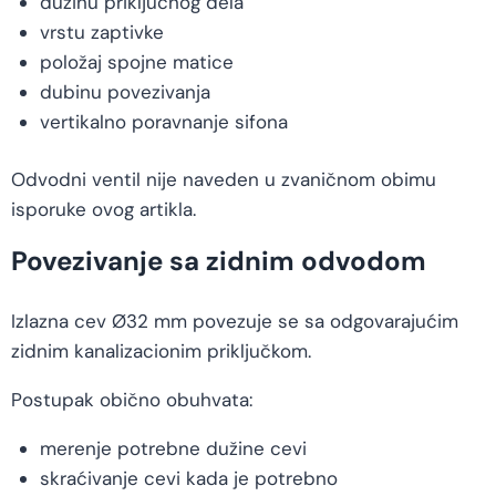
dužinu priključnog dela
vrstu zaptivke
položaj spojne matice
dubinu povezivanja
vertikalno poravnanje sifona
Odvodni ventil nije naveden u zvaničnom obimu
isporuke ovog artikla.
Povezivanje sa zidnim odvodom
Izlazna cev Ø32 mm povezuje se sa odgovarajućim
zidnim kanalizacionim priključkom.
Postupak obično obuhvata:
merenje potrebne dužine cevi
skraćivanje cevi kada je potrebno