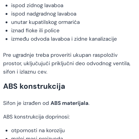
ispod zidnog lavaboa
ispod nadgradnog lavaboa
unutar kupatilskog ormarića
iznad fioke ili police
između odvoda lavaboa i zidne kanalizacije
Pre ugradnje treba proveriti ukupan raspoloživ
prostor, uključujući priključni deo odvodnog ventila,
sifon i izlaznu cev.
ABS konstrukcija
Sifon je izrađen od
ABS materijala
.
ABS konstrukcija doprinosi:
otpornosti na koroziju
maloj masi proizvoda