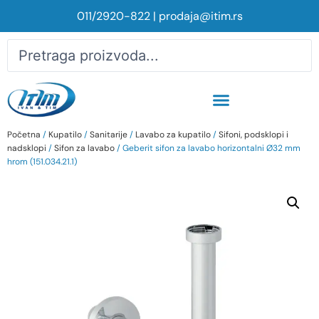
011/2920-822
|
prodaja@itim.rs
Početna
/
Kupatilo
/
Sanitarije
/
Lavabo za kupatilo
/
Sifoni, podsklopi i
nadsklopi
/
Sifon za lavabo
/ Geberit sifon za lavabo horizontalni Ø32 mm
hrom (151.034.21.1)