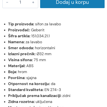
Dodaj u korpu
Tip proizvoda:
sifon za lavabo
Proizvođač:
Geberit
Šifra artikla:
151.034.21.1
Namena:
za lavabo
Smer odvoda:
horizontalni
Izlazni prečnik:
Ø32 mm
Visina sifona:
75 mm
Materijal:
ABS
Boja:
hrom
Površina:
sjajna
Otpornost na koroziju:
da
Standard kvaliteta:
EN 274-3
Priključak prema kanalizaciji:
zidni
Zidna rozetna:
uključena