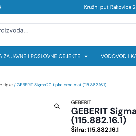
8
Kružni put Rakovica 
 ZA JAVNE I POSLOVNE OBJEKTE
VODOVOD I KA
e tipke
/ GEBERIT Sigma20 tipka crna mat (115.882.16.1)
GEBERIT
GEBERIT Sigma
(115.882.16.1)
Šifra:
115.882.16.1