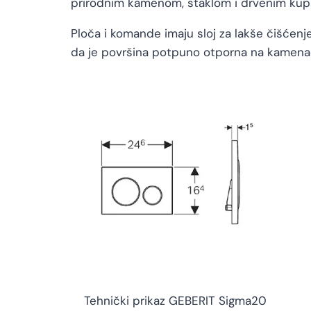
prirodnim kamenom, staklom i drvenim kup
Ploča i komande imaju sloj za lakše čišćenje
da je površina potpuno otporna na kamenac,
Tehnički prikaz GEBERIT Sigma20