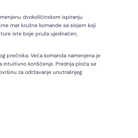
namenjenu dvokoličinskom ispiranju
crne mat kružne komande sa slojem koji
sture iste boje pruža ujednačen,
itog prečnika. Veća komanda namenjena je
ntuitivno korišćenje. Prednja ploča se
površinu za održavanje unutrašnjeg