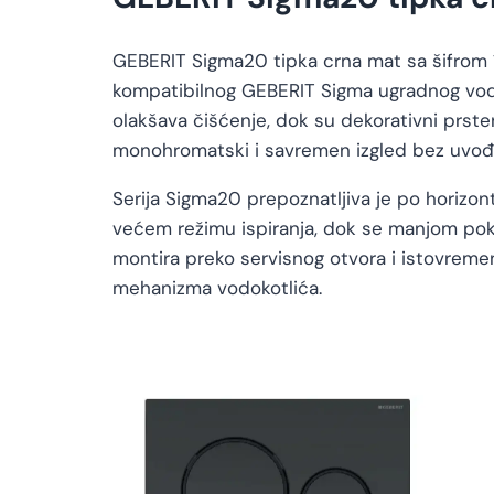
GEBERIT Sigma20 tipka crna mat sa šifrom 1
kompatibilnog GEBERIT Sigma ugradnog vodo
olakšava čišćenje, dok su dekorativni prste
monohromatski i savremen izgled bez uvođen
Serija Sigma20 prepoznatljiva je po horizo
većem režimu ispiranja, dok se manjom pok
montira preko servisnog otvora i istovremen
mehanizma vodokotlića.