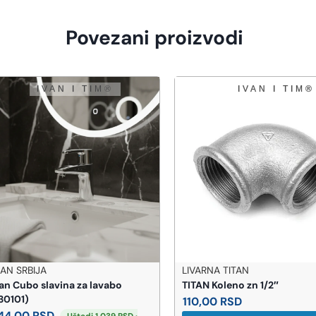
Povezani proizvodi
 SRBIJA
LIVARNA TITAN
 Cubo slavina za lavabo
TITAN Koleno zn 1/2″
101)
110,00
RSD
4,00
RSD