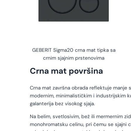
GEBERIT Sigma20 crna mat tipka sa
crnim sjajnim prstenovima
Crna mat površina
Crna mat završna obrada reflektuje manje sve
modernim, minimalističkim i industrijskim ku
galanterija bez visokog sjaja.
Na belim, svetlosivim, bež ili mermernim zi
monohromatsku celinu, pri čemu se sjajni c