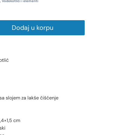
,
Vodokotlići i elementi
Dodaj u korpu
otlić
sa slojem za lakše čišćenje
6,4×1,5 cm
ski