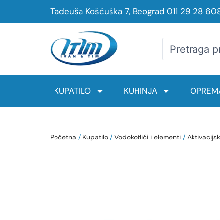
Tadeuša Košćuška 7, Beograd
011 29 28 60
KUPATILO
KUHINJA
OPREMA
Početna
/
Kupatilo
/
Vodokotlići i elementi
/
Aktivacijsk