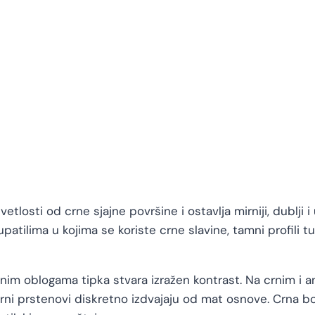
tlosti od crne sjajne površine i ostavlja mirniji, dublji 
patilima u kojima se koriste crne slavine, tamni profili t
dnim oblogama tipka stvara izražen kontrast. Na crnim i 
rni prstenovi diskretno izdvajaju od mat osnove. Crna b