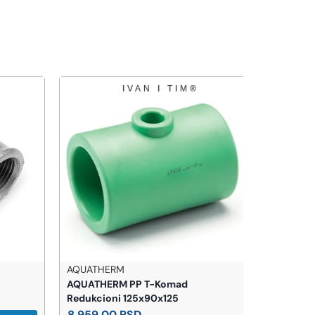
AQUATHERM
ELEGANT
AQUATHERM PP T-Komad
ELEGANT Suš
Redukcioni 125x90x125
500x1600m
8.959,00
RSD
7.817,00
R