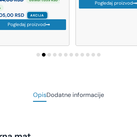
Uštedi 1.039 RSD ·
Pogledaj proizvod
5,00
RSD
AKCIJA
Pogledaj proizvod
Opis
Dodatne informacije
rna mat