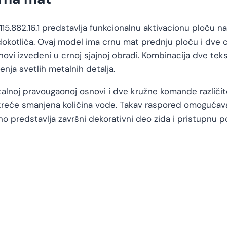
15.882.16.1 predstavlja funkcionalnu aktivacionu ploču 
kotlića. Ovaj model ima crnu mat prednju ploču i dve 
novi izvedeni u crnoj sjajnoj obradi. Kombinacija dve tek
ja svetlih metalnih detalja.
ntalnoj pravougaonoj osnovi i dve kružne komande različ
reće smanjena količina vode. Takav raspored omogućava i
o predstavlja završni dekorativni deo zida i pristupnu 