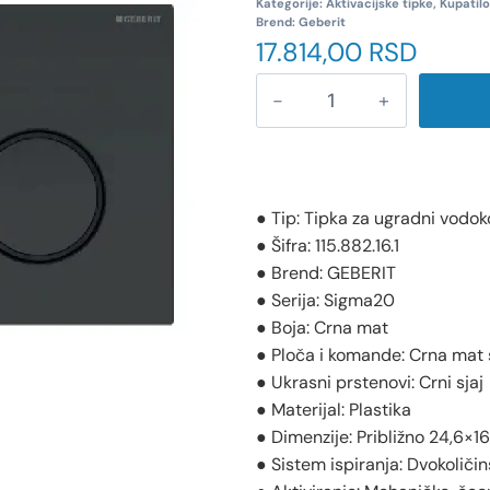
Kategorije:
Aktivacijske tipke
,
Kupatilo
Brend:
Geberit
17.814,00
RSD
● Tip: Tipka za ugradni vodok
● Šifra: 115.882.16.1
● Brend: GEBERIT
● Serija: Sigma20
● Boja: Crna mat
● Ploča i komande: Crna mat 
● Ukrasni prstenovi: Crni sjaj
● Materijal: Plastika
● Dimenzije: Približno 24,6×1
● Sistem ispiranja: Dvokoličin