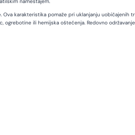
atilskim nameštajem.
. Ova karakteristika pomaže pri uklanjanju uobičajenih tra
 ogrebotine ili hemijska oštećenja. Redovno održavanje 