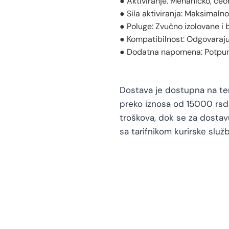
● Aktiviranje: Mehaničko, če
● Sila aktiviranja: Maksimaln
● Poluge: Zvučno izolovane i 
● Kompatibilnost: Odgovaraju
● Dodatna napomena: Potpuno
Dostava je dostupna na teri
preko iznosa od 15000 rsd 
troškova, dok se za dosta
sa tarifnikom kurirske služb