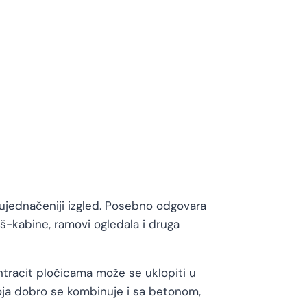
i ujednačeniji izgled. Posebno odgovara
uš-kabine, ramovi ogledala i druga
antracit pločicama može se uklopiti u
oja dobro se kombinuje i sa betonom,