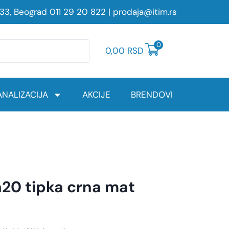
233, Beograd
011 29 20 822
|
prodaja@itim.rs
0
0,00
RSD
NALIZACIJA
AKCIJE
BRENDOVI
20 tipka crna mat