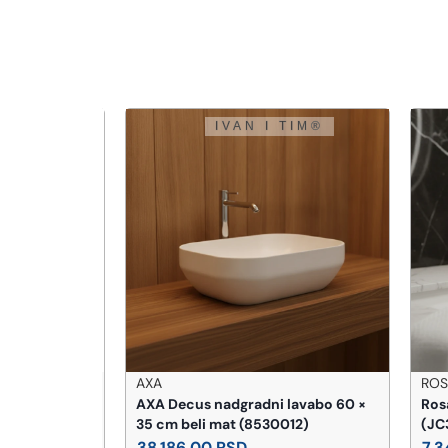
AXA
ROSAN
o sa
AXA Decus nadgradni lavabo 60 ×
Rosan
m 80
35 cm beli mat (8530012)
(JC30
38.186,00
RSD
7.34