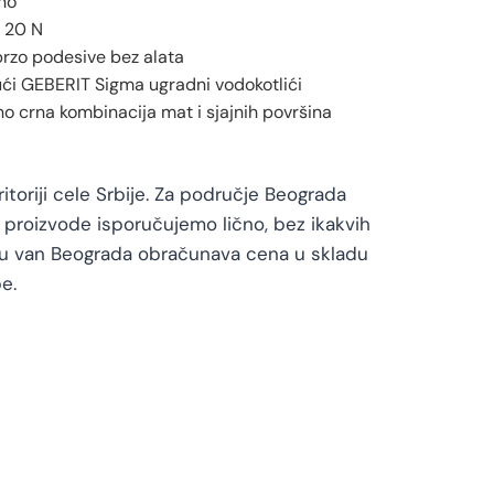
ono
o 20 N
brzo podesive bez alata
ći GEBERIT Sigma ugradni vodokotlići
 crna kombinacija mat i sjajnih površina
toriji cele Srbije. Za područje Beograda
proizvode isporučujemo lično, bez ikakvih
vu van Beograda obračunava cena u skladu
e.