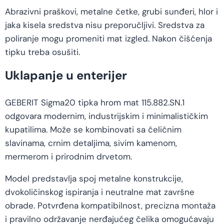
Abrazivni praškovi, metalne četke, grubi sunđeri, hlor i
jaka kisela sredstva nisu preporučljivi. Sredstva za
poliranje mogu promeniti mat izgled. Nakon čišćenja
tipku treba osušiti.
Uklapanje u enterijer
GEBERIT Sigma20 tipka hrom mat 115.882.SN.1
odgovara modernim, industrijskim i minimalističkim
kupatilima. Može se kombinovati sa čeličnim
slavinama, crnim detaljima, sivim kamenom,
mermerom i prirodnim drvetom.
Model predstavlja spoj metalne konstrukcije,
dvokoličinskog ispiranja i neutralne mat završne
obrade. Potvrđena kompatibilnost, precizna montaža
i pravilno održavanje nerđajućeg čelika omogućavaju