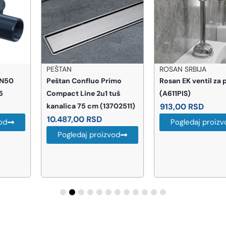
PEŠTAN
ROSAN SRBIJA
Peštan Confluo Primo
Rosan EK ventil za pisoar
Compact Line 2u1 tuš
(A611PIS)
kanalica 75 cm (13702511)
913,00
RSD
10.487,00
RSD
Pogledaj proizvod
Pogledaj proizvod