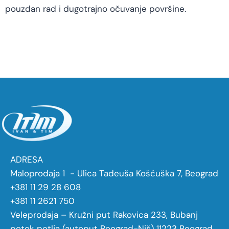
pouzdan rad i dugotrajno očuvanje površine.
ADRESA
Maloprodaja 1 - Ulica Tadeuša Košćuška 7, Beograd
+381 11 29 28 608
+381 11 2621 750
Veleprodaja – Kružni put Rakovica 233, Bubanj
potok petlja (autoput Beograd-Niš) 11223 Beograd