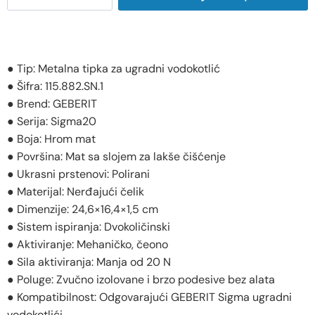
● Tip: Metalna tipka za ugradni vodokotlić
● Šifra: 115.882.SN.1
● Brend: GEBERIT
● Serija: Sigma20
● Boja: Hrom mat
● Površina: Mat sa slojem za lakše čišćenje
● Ukrasni prstenovi: Polirani
● Materijal: Nerđajući čelik
● Dimenzije: 24,6×16,4×1,5 cm
● Sistem ispiranja: Dvokoličinski
● Aktiviranje: Mehaničko, čeono
● Sila aktiviranja: Manja od 20 N
● Poluge: Zvučno izolovane i brzo podesive bez alata
● Kompatibilnost: Odgovarajući GEBERIT Sigma ugradni
vodokotlići