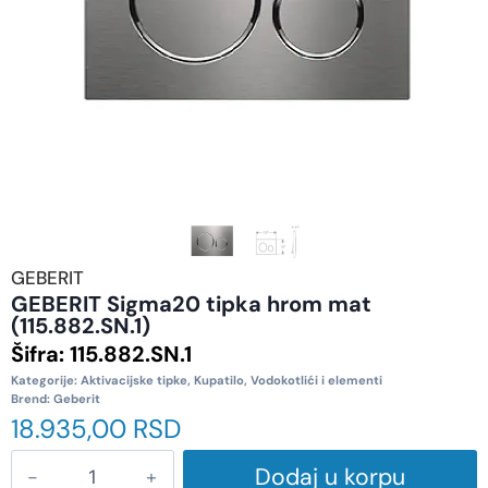
GEBERIT
GEBERIT Sigma20 tipka hrom mat
(115.882.SN.1)
Šifra:
115.882.SN.1
Kategorije:
Aktivacijske tipke
,
Kupatilo
,
Vodokotlići i elementi
Brend:
Geberit
18.935,00
RSD
Dodaj u korpu