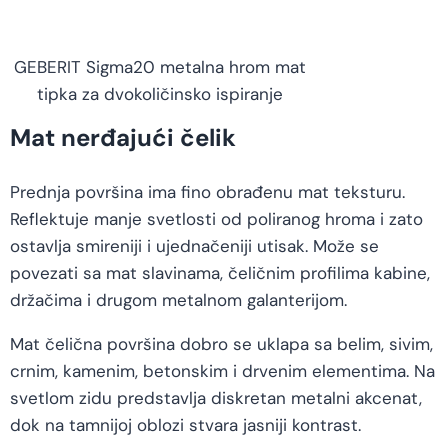
GEBERIT Sigma20 metalna hrom mat
tipka za dvokoličinsko ispiranje
Mat nerđajući čelik
Prednja površina ima fino obrađenu mat teksturu.
Reflektuje manje svetlosti od poliranog hroma i zato
ostavlja smireniji i ujednačeniji utisak. Može se
povezati sa mat slavinama, čeličnim profilima kabine,
držačima i drugom metalnom galanterijom.
Mat čelična površina dobro se uklapa sa belim, sivim,
crnim, kamenim, betonskim i drvenim elementima. Na
svetlom zidu predstavlja diskretan metalni akcenat,
dok na tamnijoj oblozi stvara jasniji kontrast.