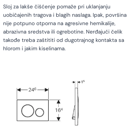
Sloj za lakše čišćenje pomaže pri uklanjanju
uobičajenih tragova i blagih naslaga. Ipak, površina
nije potpuno otporna na agresivne hemikalije,
abrazivna sredstva ili ogrebotine. Nerđajući čelik
takođe treba zaštititi od dugotrajnog kontakta sa
hlorom i jakim kiselinama.