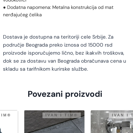
● Dodatna napomena: Metalna konstrukcija od mat
nerđajućeg čelika
Dostava je dostupna na teritoriji cele Srbije. Za
područje Beograda preko iznosa od 15000 rsd
proizvode isporučujemo lično, bez ikakvih troškova,
dok se za dostavu van Beograda obračunava cena u
skladu sa tarifnikom kurirske službe.
Povezani proizvodi