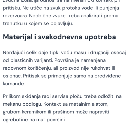
Zvučna izolacija odnosi se na mehanički kontakt pri
pritisku. Ne utiče na zvuk protoka vode ili punjenja
rezervoara. Neobične zvuke treba analizirati prema
trenutku u kojem se pojavljuju.
Materijal i svakodnevna upotreba
Nerđajući čelik daje tipki veću masu i drugačiji osećaj
od plastičnih varijanti. Površina je namenjena
redovnom korišćenju, ali proizvod nije rukohvat ili
oslonac. Pritisak se primenjuje samo na predviđene
komande.
Prilikom skidanja radi servisa ploču treba odložiti na
mekanu podlogu. Kontakt sa metalnim alatom,
grubom keramikom ili prašinom može napraviti
ogrebotine na mat površini.