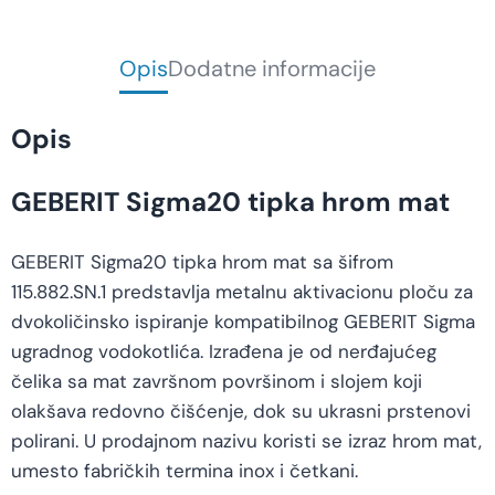
Opis
Dodatne informacije
Opis
GEBERIT Sigma20 tipka hrom mat
GEBERIT Sigma20 tipka hrom mat sa šifrom
115.882.SN.1 predstavlja metalnu aktivacionu ploču za
dvokoličinsko ispiranje kompatibilnog GEBERIT Sigma
ugradnog vodokotlića. Izrađena je od nerđajućeg
čelika sa mat završnom površinom i slojem koji
olakšava redovno čišćenje, dok su ukrasni prstenovi
polirani. U prodajnom nazivu koristi se izraz hrom mat,
umesto fabričkih termina inox i četkani.