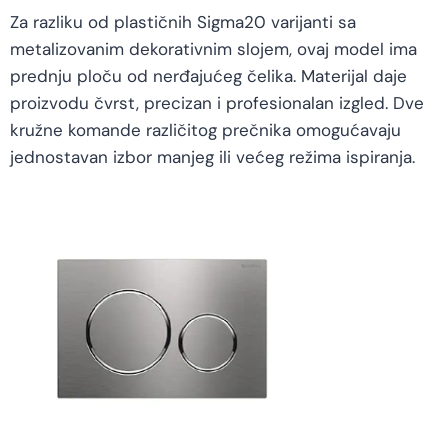
Za razliku od plastičnih Sigma20 varijanti sa
metalizovanim dekorativnim slojem, ovaj model ima
prednju ploču od nerđajućeg čelika. Materijal daje
proizvodu čvrst, precizan i profesionalan izgled. Dve
kružne komande različitog prečnika omogućavaju
jednostavan izbor manjeg ili većeg režima ispiranja.