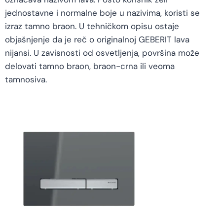
jednostavne i normalne boje u nazivima, koristi se
izraz tamno braon. U tehničkom opisu ostaje
objašnjenje da je reč o originalnoj GEBERIT lava
nijansi. U zavisnosti od osvetljenja, površina može
delovati tamno braon, braon-crna ili veoma
tamnosiva.