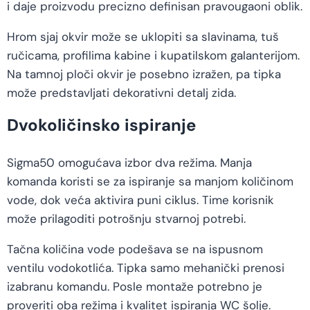
i daje proizvodu precizno definisan pravougaoni oblik.
Hrom sjaj okvir može se uklopiti sa slavinama, tuš
ručicama, profilima kabine i kupatilskom galanterijom.
Na tamnoj ploči okvir je posebno izražen, pa tipka
može predstavljati dekorativni detalj zida.
Dvokoličinsko ispiranje
Sigma50 omogućava izbor dva režima. Manja
komanda koristi se za ispiranje sa manjom količinom
vode, dok veća aktivira puni ciklus. Time korisnik
može prilagoditi potrošnju stvarnoj potrebi.
Tačna količina vode podešava se na ispusnom
ventilu vodokotlića. Tipka samo mehanički prenosi
izabranu komandu. Posle montaže potrebno je
proveriti oba režima i kvalitet ispiranja WC šolje.