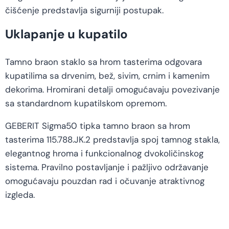
čišćenje predstavlja sigurniji postupak.
Uklapanje u kupatilo
Tamno braon staklo sa hrom tasterima odgovara
kupatilima sa drvenim, bež, sivim, crnim i kamenim
dekorima. Hromirani detalji omogućavaju povezivanje
sa standardnom kupatilskom opremom.
GEBERIT Sigma50 tipka tamno braon sa hrom
tasterima 115.788.JK.2 predstavlja spoj tamnog stakla,
elegantnog hroma i funkcionalnog dvokoličinskog
sistema. Pravilno postavljanje i pažljivo održavanje
omogućavaju pouzdan rad i očuvanje atraktivnog
izgleda.