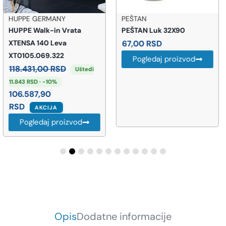
PEŠTAN
HANSGROHE
PEŠTAN Luk 32X90
Hansgrohe Croma Select E
67,00
RSD
110 tuš ručica sa držačem i
crevom – bela/hrom
Pogledaj proizvod
(26412400)
10.141,00
RSD
Pogledaj proizvod
Opis
Dodatne informacije