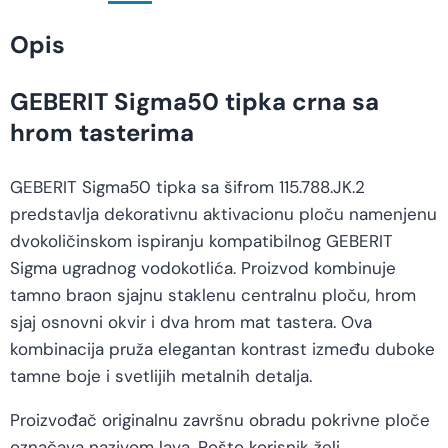
Opis
GEBERIT Sigma50 tipka crna sa
hrom tasterima
GEBERIT Sigma50 tipka sa šifrom 115.788.JK.2
predstavlja dekorativnu aktivacionu ploču namenjenu
dvokoličinskom ispiranju kompatibilnog GEBERIT
Sigma ugradnog vodokotlića. Proizvod kombinuje
tamno braon sjajnu staklenu centralnu ploču, hrom
sjaj osnovni okvir i dva hrom mat tastera. Ova
kombinacija pruža elegantan kontrast između duboke
tamne boje i svetlijih metalnih detalja.
Proizvođač originalnu završnu obradu pokrivne ploče
označava nazivom lava. Pošto korisnik želi