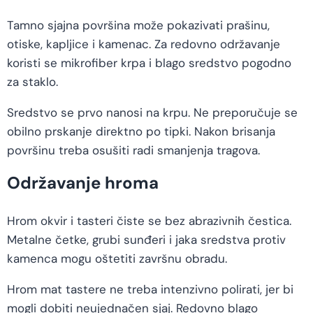
Tamno sjajna površina može pokazivati prašinu,
otiske, kapljice i kamenac. Za redovno održavanje
koristi se mikrofiber krpa i blago sredstvo pogodno
za staklo.
Sredstvo se prvo nanosi na krpu. Ne preporučuje se
obilno prskanje direktno po tipki. Nakon brisanja
površinu treba osušiti radi smanjenja tragova.
Održavanje hroma
Hrom okvir i tasteri čiste se bez abrazivnih čestica.
Metalne četke, grubi sunđeri i jaka sredstva protiv
kamenca mogu oštetiti završnu obradu.
Hrom mat tastere ne treba intenzivno polirati, jer bi
mogli dobiti neujednačen sjaj. Redovno blago