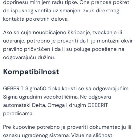
doprinesu mirnijem radu tipke. One prenose pokret
do ispusnog ventila uz smanjeni zvuk direktnog
kontakta pokretnih delova.
Ako se čuje neuobičajeno škripanje, zveckanje ili
udaranje, potrebno je proveriti da li je montažni okvir
pravilno pričvršćen i da li su poluge podešene na
odgovarajuću dužinu.
Kompatibilnost
GEBERIT Sigma50 tipka koristi se sa odgovarajućim
Sigma ugradnim vodokotlićima. Ne odgovara
automatski Delta, Omega i drugim GEBERIT
porodicama.
Pre kupovine potrebno je proveriti dokumentaciju ili
oznaku ugrađenog sistema. Vizuelna sličnost