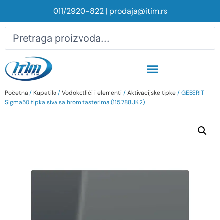
011/2920-822
|
prodaja@itim.rs
Početna
/
Kupatilo
/
Vodokotlići i elementi
/
Aktivacijske tipke
/ GEBERIT
Sigma50 tipka siva sa hrom tasterima (115.788.JK.2)