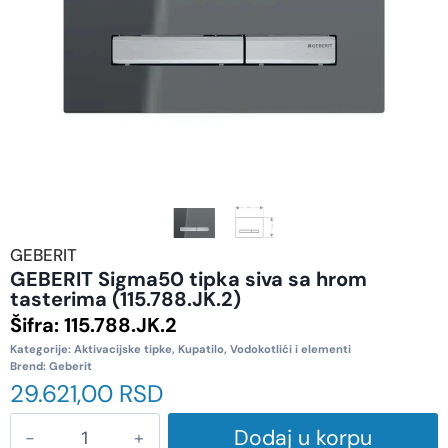
GEBERIT
GEBERIT Sigma50 tipka siva sa hrom
tasterima (115.788.JK.2)
Šifra:
115.788.JK.2
Kategorije:
Aktivacijske tipke
,
Kupatilo
,
Vodokotlići i elementi
Brend:
Geberit
29.621,00
RSD
Dodaj u korpu