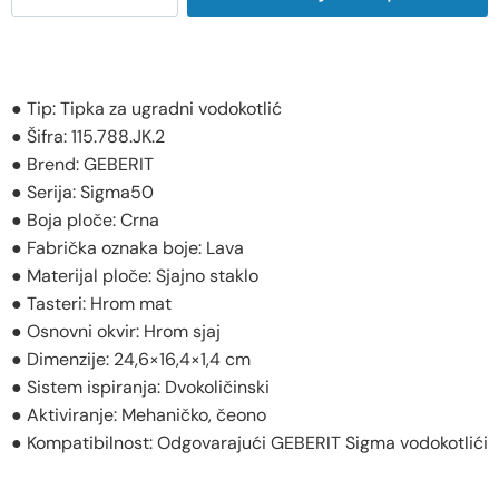
● Tip: Tipka za ugradni vodokotlić
● Šifra: 115.788.JK.2
● Brend: GEBERIT
● Serija: Sigma50
● Boja ploče: Crna
● Fabrička oznaka boje: Lava
● Materijal ploče: Sjajno staklo
● Tasteri: Hrom mat
● Osnovni okvir: Hrom sjaj
● Dimenzije: 24,6×16,4×1,4 cm
● Sistem ispiranja: Dvokoličinski
● Aktiviranje: Mehaničko, čeono
● Kompatibilnost: Odgovarajući GEBERIT Sigma vodokotlići