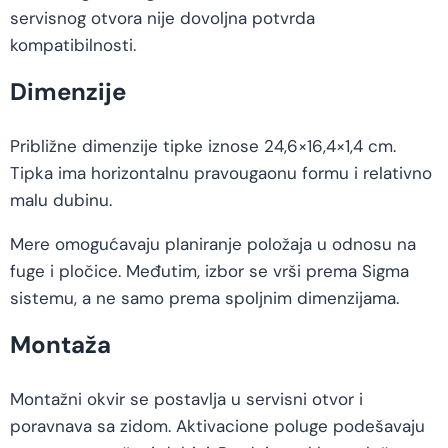
servisnog otvora nije dovoljna potvrda
kompatibilnosti.
Dimenzije
Približne dimenzije tipke iznose 24,6×16,4×1,4 cm.
Tipka ima horizontalnu pravougaonu formu i relativno
malu dubinu.
Mere omogućavaju planiranje položaja u odnosu na
fuge i pločice. Međutim, izbor se vrši prema Sigma
sistemu, a ne samo prema spoljnim dimenzijama.
Montaža
Montažni okvir se postavlja u servisni otvor i
poravnava sa zidom. Aktivacione poluge podešavaju