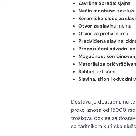
Završna obrada:
sjajna
Način montaže:
montaža 
Keramička ploča za slavi
Otvor za slavinu:
nema
Otvor za preliv:
nema
Predviđena slavina:
zidna
Preporučeni odvodni ven
Mogućnost kombinovanj
Materijal za pričvršćivan
Šablon:
uključen
Slavina, sifon i odvodni v
Dostava je dostupna na teri
preko iznosa od 15000 rsd 
troškova, dok se za dosta
sa tarifnikom kurirske služb