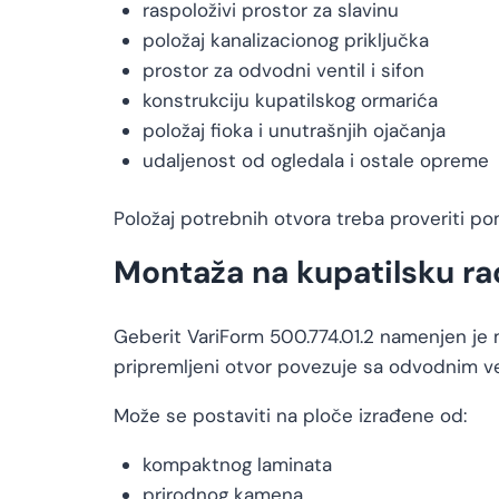
raspoloživi prostor za slavinu
položaj kanalizacionog priključka
prostor za odvodni ventil i sifon
konstrukciju kupatilskog ormarića
položaj fioka i unutrašnjih ojačanja
udaljenost od ogledala i ostale opreme
Položaj potrebnih otvora treba proveriti po
Montaža na kupatilsku ra
Geberit VariForm 500.774.01.2 namenjen je 
pripremljeni otvor povezuje sa odvodnim ve
Može se postaviti na ploče izrađene od:
kompaktnog laminata
prirodnog kamena