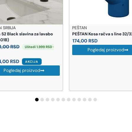
EŠTAN
BEMETA
EŠTAN Kosa račva s line 32/32
BEMETA Omega wc četka
(104113017)
74,00
RSD
4.730,00
RSD
Pogledaj proizvod
Pogledaj proizvod