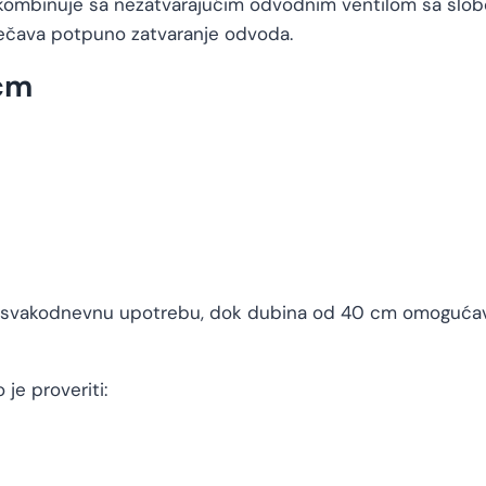
 kombinuje sa nezatvarajućim odvodnim ventilom sa slob
ečava potpuno zatvaranje odvoda.
 cm
a svakodnevnu upotrebu, dok dubina od 40 cm omogućava
je proveriti: