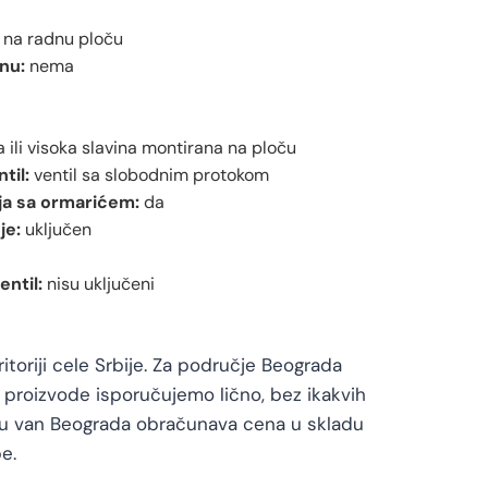
na radnu ploču
nu:
nema
 ili visoka slavina montirana na ploču
til:
ventil sa slobodnim protokom
a sa ormarićem:
da
je:
uključen
entil:
nisu uključeni
toriji cele Srbije. Za područje Beograda
proizvode isporučujemo lično, bez ikakvih
vu van Beograda obračunava cena u skladu
e.