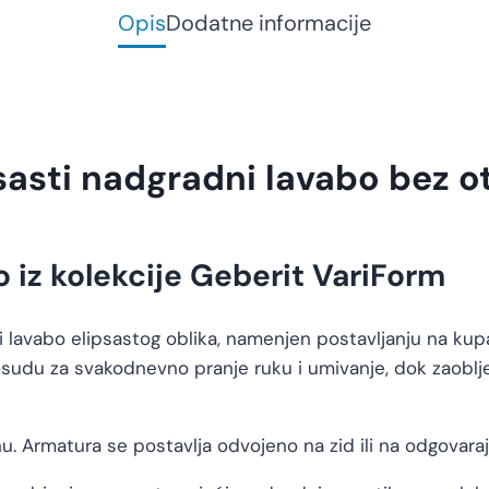
Opis
Dodatne informacije
asti nadgradni lavabo bez ot
o iz kolekcije Geberit VariForm
 lavabo elipsastog oblika, namenjen postavljanju na kup
sudu za svakodnevno pranje ruku i umivanje, dok zaobl
u. Armatura se postavlja odvojeno na zid ili na odgovar