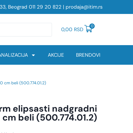
233, Beograd
011 29 20 822
|
prodaja@itim.rs
0
0,00
RSD
NALIZACIJA
AKCIJE
BRENDOVI
0 cm beli (500.774.01.2)
rm elipsasti nadgradni
 cm beli (500.774.01.2)