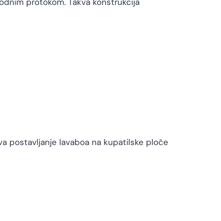
odnim protokom. Takva konstrukcija
 postavljanje lavaboa na kupatilske ploče