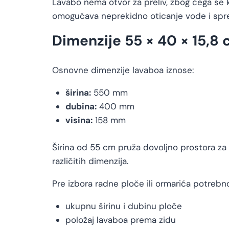
Lavabo nema otvor za preliv, zbog čega se
omogućava neprekidno oticanje vode i spr
Dimenzije 55 × 40 × 15,8
Osnovne dimenzije lavaboa iznose:
širina:
550 mm
dubina:
400 mm
visina:
158 mm
Širina od 55 cm pruža dovoljno prostora z
različitih dimenzija.
Pre izbora radne ploče ili ormarića potrebno 
ukupnu širinu i dubinu ploče
položaj lavaboa prema zidu