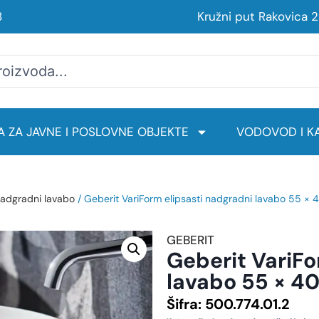
8
Kružni put Rakovica 
 ZA JAVNE I POSLOVNE OBJEKTE
VODOVOD I KA
adgradni lavabo
/ Geberit VariForm elipsasti nadgradni lavabo 55 × 4
GEBERIT
Geberit VariFo
lavabo 55 × 40
Šifra:
500.774.01.2