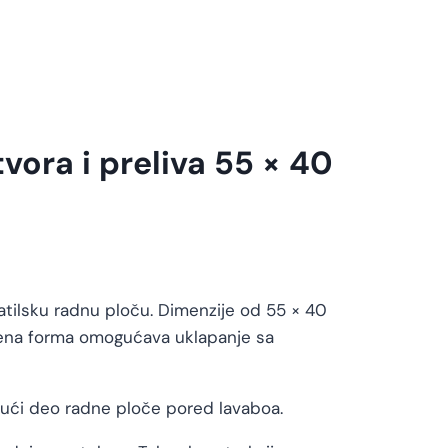
vora i preliva 55 × 40
atilsku radnu ploču. Dimenzije od 55 × 40
jena forma omogućava uklapanje sa
ajući deo radne ploče pored lavaboa.