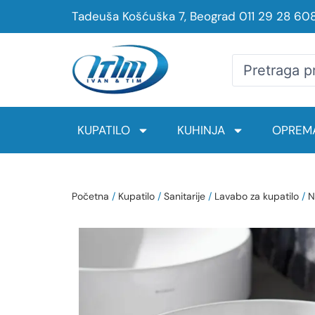
Tadeuša Košćuška 7, Beograd
011 29 28 60
KUPATILO
KUHINJA
OPREMA
Početna
/
Kupatilo
/
Sanitarije
/
Lavabo za kupatilo
/
N