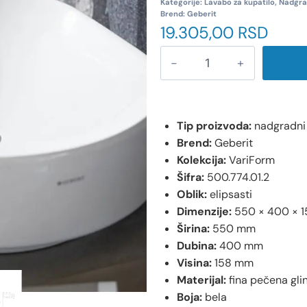
Kategorije:
Lavabo za kupatilo
,
Nadgra
Brend:
Geberit
19.305,00
RSD
Tip proizvoda:
nadgradni
Brend:
Geberit
Kolekcija:
VariForm
Šifra:
500.774.01.2
Oblik:
elipsasti
Dimenzije:
550 × 400 × 
Širina:
550 mm
Dubina:
400 mm
Visina:
158 mm
Materijal:
fina pečena gli
Boja:
bela