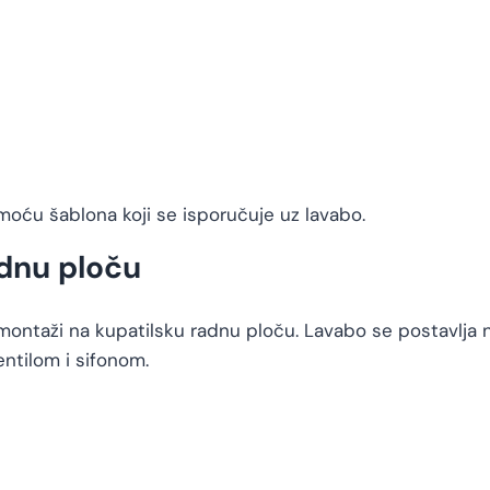
moću šablona koji se isporučuje uz lavabo.
dnu ploču
montaži na kupatilsku radnu ploču. Lavabo se postavlja n
ntilom i sifonom.