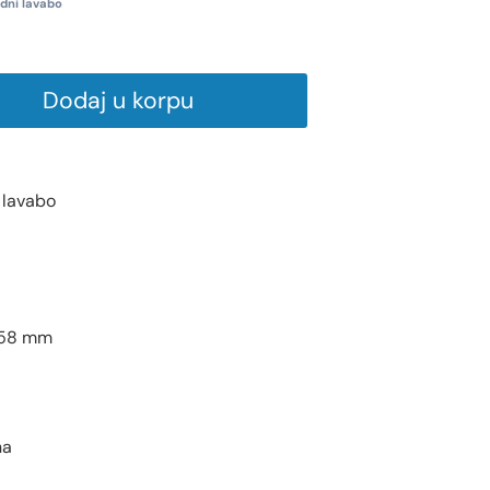
dni lavabo
Dodaj u korpu
 lavabo
158 mm
na