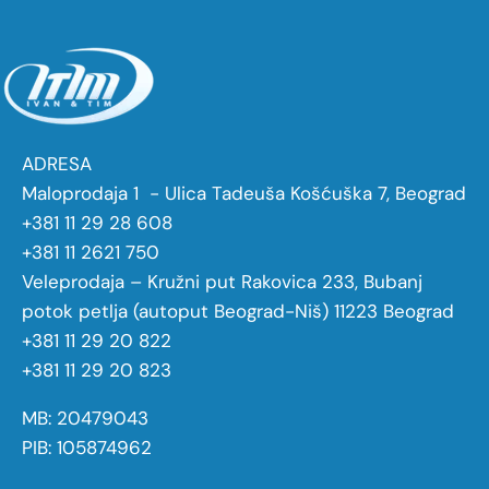
ADRESA
Maloprodaja 1 - Ulica Tadeuša Košćuška 7, Beograd
+381 11 29 28 608
+381 11 2621 750
Veleprodaja – Kružni put Rakovica 233, Bubanj
potok petlja (autoput Beograd-Niš) 11223 Beograd
+381 11 29 20 822
+381 11 29 20 823
MB: 20479043
PIB: 105874962