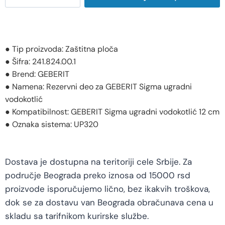
● Tip proizvoda: Zaštitna ploča
● Šifra: 241.824.00.1
● Brend: GEBERIT
● Namena: Rezervni deo za GEBERIT Sigma ugradni
vodokotlić
● Kompatibilnost: GEBERIT Sigma ugradni vodokotlić 12 cm
● Oznaka sistema: UP320
Dostava je dostupna na teritoriji cele Srbije. Za
područje Beograda preko iznosa od 15000 rsd
proizvode isporučujemo lično, bez ikakvih troškova,
dok se za dostavu van Beograda obračunava cena u
skladu sa tarifnikom kurirske službe.