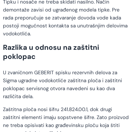
Tipku i nosače ne treba skidati nasilno. Način
demontaže zavisi od ugrađenog modela tipke. Pre
rada preporučuje se zatvaranje dovoda vode kada
postoji mogućnost kontakta sa unutrašnjim delovima
vodokotlića.
Razlika u odnosu na zaštitni
poklopac
U zvaničnom GEBERIT spisku rezervnih delova za
Sigma ugradne vodokotliće zaštitna ploča i zaštitni
poklopac servisnog otvora navedeni su kao dva
različita dela.
Zaštitna ploča nosi šifru 241.824.00.1, dok drugi
zaštitni elementi imaju sopstvene šifre. Zato proizvod
ne treba opisivati kao građevinsku ploču koja štiti