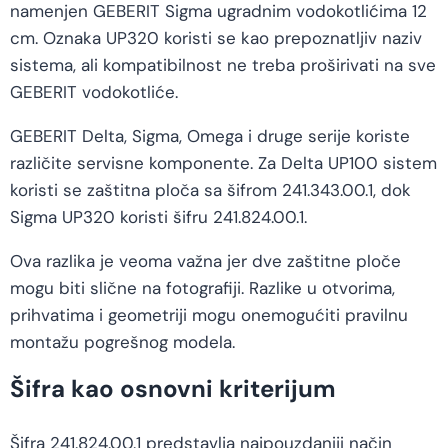
namenjen GEBERIT Sigma ugradnim vodokotlićima 12
cm. Oznaka UP320 koristi se kao prepoznatljiv naziv
sistema, ali kompatibilnost ne treba proširivati na sve
GEBERIT vodokotliće.
GEBERIT Delta, Sigma, Omega i druge serije koriste
različite servisne komponente. Za Delta UP100 sistem
koristi se zaštitna ploča sa šifrom 241.343.00.1, dok
Sigma UP320 koristi šifru 241.824.00.1.
Ova razlika je veoma važna jer dve zaštitne ploče
mogu biti slične na fotografiji. Razlike u otvorima,
prihvatima i geometriji mogu onemogućiti pravilnu
montažu pogrešnog modela.
Šifra kao osnovni kriterijum
Šifra 241.824.00.1 predstavlja najpouzdaniji način