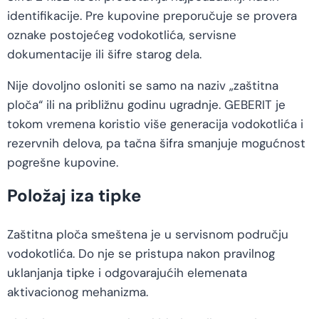
identifikacije. Pre kupovine preporučuje se provera
oznake postojećeg vodokotlića, servisne
dokumentacije ili šifre starog dela.
Nije dovoljno osloniti se samo na naziv „zaštitna
ploča“ ili na približnu godinu ugradnje. GEBERIT je
tokom vremena koristio više generacija vodokotlića i
rezervnih delova, pa tačna šifra smanjuje mogućnost
pogrešne kupovine.
Položaj iza tipke
Zaštitna ploča smeštena je u servisnom području
vodokotlića. Do nje se pristupa nakon pravilnog
uklanjanja tipke i odgovarajućih elemenata
aktivacionog mehanizma.