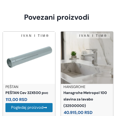
Povezani proizvodi
HANSGROHE
PEŠTAN
Hansgrohe Metropol 100
PEŠTAN Cev 110X500 S N-4
slavina za lavabo
SDR 41
(32500000)
513,00
RSD
40.915,00
RSD
Pogledaj proizvod