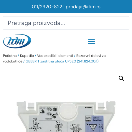
011/2920-822
|
prodaja@itim.rs
Početna
/
Kupatilo
/
Vodokotlići i elementi
/
Rezervni delovi za
vodokotliće
/ GEBERIT zaštitna ploča UP320 (241.824.00.1)