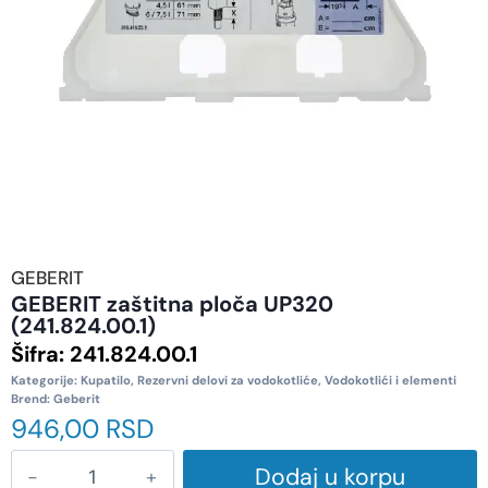
GEBERIT
GEBERIT zaštitna ploča UP320
(241.824.00.1)
Šifra:
241.824.00.1
Kategorije:
Kupatilo
,
Rezervni delovi za vodokotliće
,
Vodokotlići i elementi
Brend:
Geberit
946,00
RSD
Dodaj u korpu