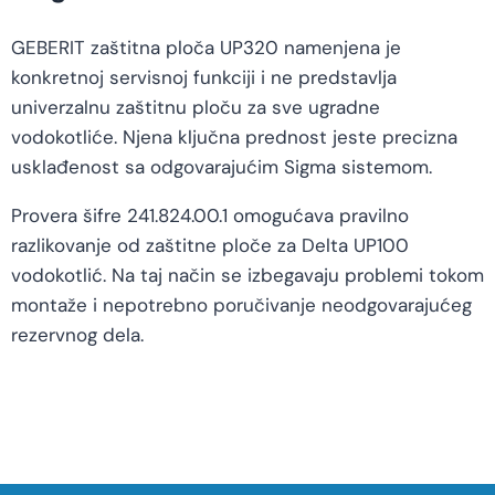
GEBERIT zaštitna ploča UP320 namenjena je
konkretnoj servisnoj funkciji i ne predstavlja
univerzalnu zaštitnu ploču za sve ugradne
vodokotliće. Njena ključna prednost jeste precizna
usklađenost sa odgovarajućim Sigma sistemom.
Provera šifre 241.824.00.1 omogućava pravilno
razlikovanje od zaštitne ploče za Delta UP100
vodokotlić. Na taj način se izbegavaju problemi tokom
montaže i nepotrebno poručivanje neodgovarajućeg
rezervnog dela.