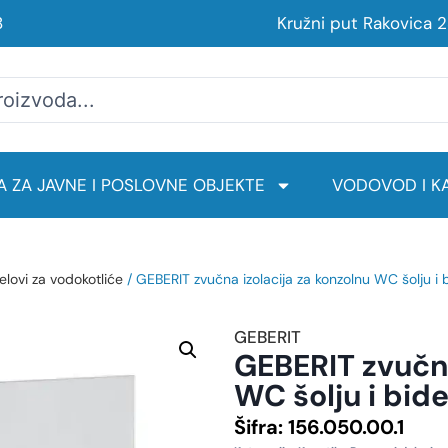
8
Kružni put Rakovica 
 ZA JAVNE I POSLOVNE OBJEKTE
VODOVOD I KA
elovi za vodokotliće
/ GEBERIT zvučna izolacija za konzolnu WC šolju i 
GEBERIT
GEBERIT zvučna
WC šolju i bide
Šifra:
156.050.00.1