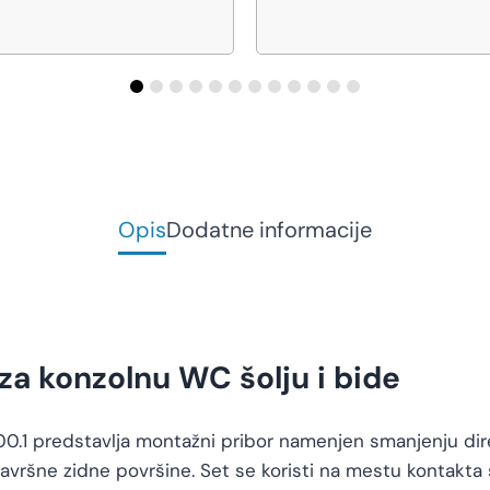
Opis
Dodatne informacije
za konzolnu WC šolju i bide
.00.1 predstavlja montažni pribor namenjen smanjenju di
završne zidne površine. Set se koristi na mestu kontakta