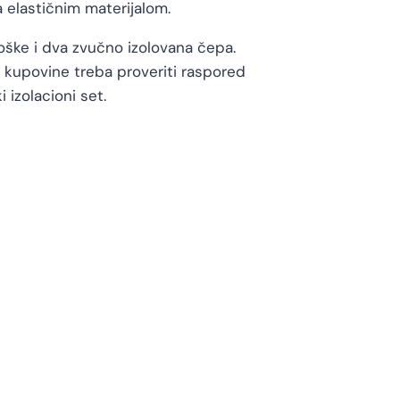
a elastičnim materijalom.
oške i dva zvučno izolovana čepa.
 kupovine treba proveriti raspored
 izolacioni set.