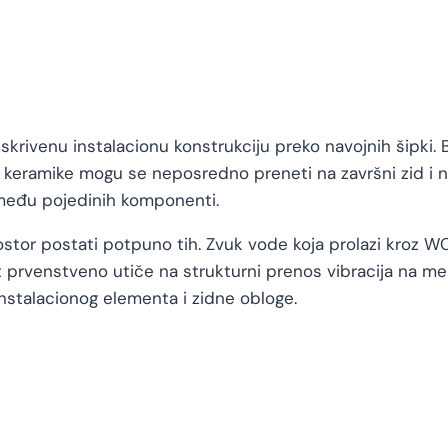
 skrivenu instalacionu konstrukciju preko navojnih šipki. 
ra keramike mogu se neposredno preneti na završni zid i nos
zmeđu pojedinih komponenti.
ostor postati potpuno tih. Zvuk vode koja prolazi kroz WC
et prvenstveno utiče na strukturni prenos vibracija na me
instalacionog elementa i zidne obloge.