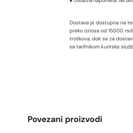
● Dodatna napomena: Ne uklan
Dostava je dostupna na teri
preko iznosa od 15000 rsd 
troškova, dok se za dosta
sa tarifnikom kurirske služb
Povezani proizvodi