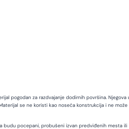
erijal pogodan za razdvajanje dodirnih površina. Njegova 
terijal se ne koristi kao noseća konstrukcija i ne može 
da budu pocepani, probušeni izvan predviđenih mesta il