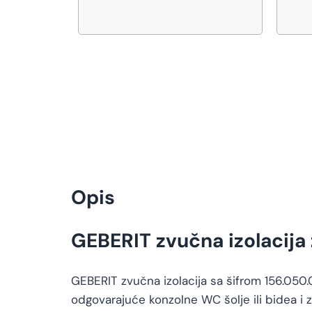
Opis
GEBERIT zvučna izolacija 
GEBERIT zvučna izolacija sa šifrom 156.050
odgovarajuće konzolne WC šolje ili bidea i 