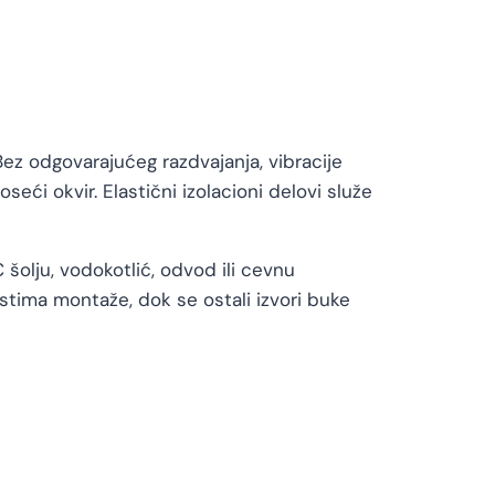
Bez odgovarajućeg razdvajanja, vibracije
eći okvir. Elastični izolacioni delovi služe
 šolju, vodokotlić, odvod ili cevnu
stima montaže, dok se ostali izvori buke