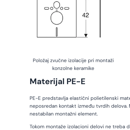
Položaj zvučne izolacije pri montaži
konzolne keramike
Materijal PE-E
PE-E predstavlja elastični polietilenski mat
neposredan kontakt između tvrdih delova. Ma
nestabilan montažni element.
Tokom montaže izolacioni delovi ne treba 