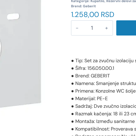
Kategorije:
Kupatilo
,
Rezervni delovi z
Brend:
Geberit
1.258,00
RSD
● Tip: Set za zvučnu izolaciju
● Šifra: 156.050.00.1
● Brend: GEBERIT
● Namena: Smanjenje struktu
● Primena: Konzolne WC šolje 
● Materijal: PE-E
● Sadržaj: Dve zvučno izolac
● Razmak kačenja: 18 ili 23 c
● Montaža: Između sanitarne 
● Kompatibilnost: Proverava