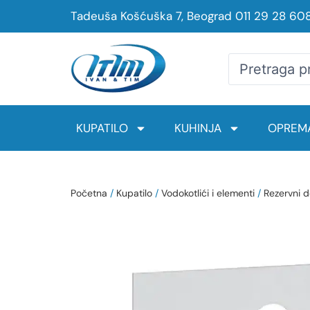
Tadeuša Košćuška 7, Beograd
011 29 28 60
KUPATILO
KUHINJA
OPREMA
Početna
/
Kupatilo
/
Vodokotlići i elementi
/
Rezervni d