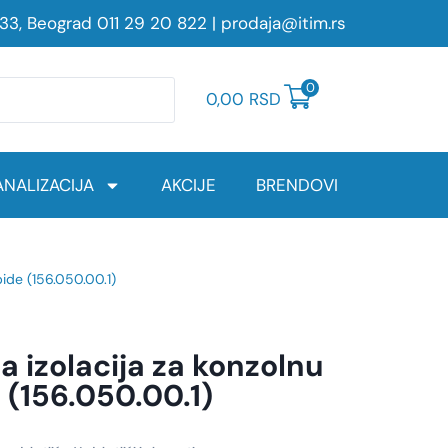
233, Beograd
011 29 20 822
|
prodaja@itim.rs
0
0,00
RSD
NALIZACIJA
AKCIJE
BRENDOVI
bide (156.050.00.1)
 izolacija za konzolnu
 (156.050.00.1)