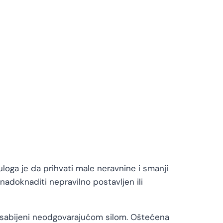
uloga je da prihvati male neravnine i smanji
nadoknaditi nepravilno postavljen ili
i sabijeni neodgovarajućom silom. Oštećena