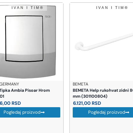
BEMETA
HANSGROHE
BEMETA Help rukohvat zidni 800
Hansgrohe FixFit zidni pr
mm (301100804)
tuš crevo sa nepovratni
(26457000)
6.121,00
RSD
4.123,00
RSD
Pogledaj proizvod
Pogledaj proizvo