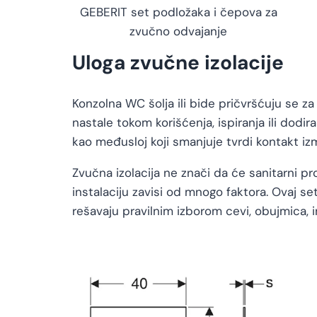
GEBERIT set podložaka i čepova za
zvučno odvajanje
Uloga zvučne izolacije
Konzolna WC šolja ili bide pričvršćuju se za
nastale tokom korišćenja, ispiranja ili dodi
kao međusloj koji smanjuje tvrdi kontakt i
Zvučna izolacija ne znači da će sanitarni pr
instalaciju zavisi od mnogo faktora. Ovaj s
rešavaju pravilnim izborom cevi, obujmica, 