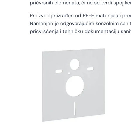
pričvrsnih elemenata, čime se tvrdi spoj ke
Proizvod je izrađen od PE-E materijala i p
Namenjen je odgovarajućim konzolnim sanita
pričvršćenja i tehničku dokumentaciju sanita