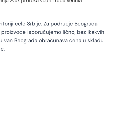
ja zvuk protoka vode i rada ventila
toriji cele Srbije. Za područje Beograda
proizvode isporučujemo lično, bez ikakvih
vu van Beograda obračunava cena u skladu
e.