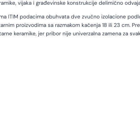
ramike, vijaka i građevinske konstrukcije delimično odvaj
rema ITIM podacima obuhvata dve zvučno izolacione podl
rnim proizvodima sa razmakom kačenja 18 ili 23 cm. Pre
rne keramike, jer pribor nije univerzalna zamena za svaki