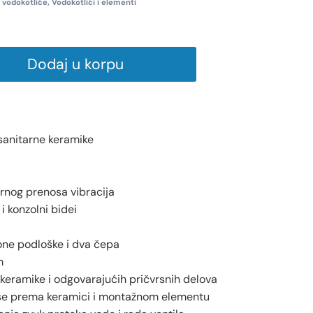
a vodokotliće
,
Vodokotlići i elementi
Dodaj u korpu
 sanitarne keramike
rnog prenosa vibracija
i konzolni bidei
ione podloške i dva čepa
m
keramike i odgovarajućih pričvrsnih delova
 se prema keramici i montažnom elementu