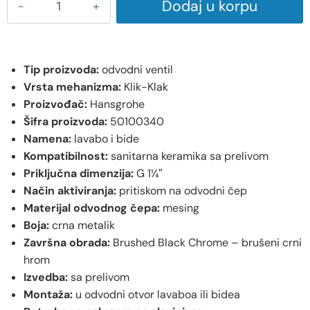
Dodaj u korpu
Tip proizvoda:
odvodni ventil
Vrsta mehanizma:
Klik-Klak
Proizvođač:
Hansgrohe
Šifra proizvoda:
50100340
Namena:
lavabo i bide
Kompatibilnost:
sanitarna keramika sa prelivom
Priključna dimenzija:
G 1¼″
Način aktiviranja:
pritiskom na odvodni čep
Materijal odvodnog čepa:
mesing
Boja:
crna metalik
Završna obrada:
Brushed Black Chrome – brušeni crni
hrom
Izvedba:
sa prelivom
Montaža:
u odvodni otvor lavaboa ili bidea