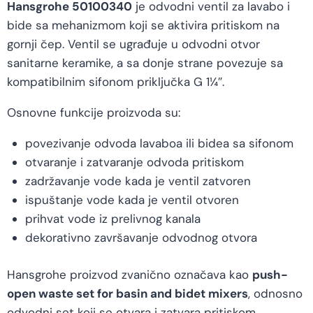
Hansgrohe 50100340
je odvodni ventil za lavabo i
bide sa mehanizmom koji se aktivira pritiskom na
gornji čep. Ventil se ugrađuje u odvodni otvor
sanitarne keramike, a sa donje strane povezuje sa
kompatibilnim sifonom priključka G 1¼″.
Osnovne funkcije proizvoda su:
povezivanje odvoda lavaboa ili bidea sa sifonom
otvaranje i zatvaranje odvoda pritiskom
zadržavanje vode kada je ventil zatvoren
ispuštanje vode kada je ventil otvoren
prihvat vode iz prelivnog kanala
dekorativno završavanje odvodnog otvora
Hansgrohe proizvod zvanično označava kao
push-
open waste set for basin and bidet mixers
, odnosno
odvodni set koji se otvara i zatvara pritiskom.