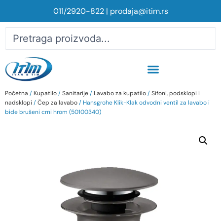
011/2920-822
|
prodaja@itim.rs
Početna
/
Kupatilo
/
Sanitarije
/
Lavabo za kupatilo
/
Sifoni, podsklopi i
nadsklopi
/
Čep za lavabo
/ Hansgrohe Klik-Klak odvodni ventil za lavabo i
bide brušeni crni hrom (50100340)