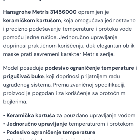
Hansgrohe Metris 31456000
opremljen je
keramičkom kartušom
, koja omogućava jednostavno
i precizno podešavanje temperature i protoka vode
pomoću jedne ručice. Jednoručno upravljanje
doprinosi praktičnom korišćenju, dok elegantan oblik
maske prati savremeni karakter Metris serije.
Model poseduje
podesivo ograničenje temperature
i
prigušivač buke
, koji doprinosi prijatnijem radu
ugrađenog sistema. Prema zvaničnoj specifikaciji,
proizvod je pogodan i za korišćenje sa protočnim
bojlerima.
•
Keramička kartuša
za pouzdano upravljanje vodom
•
Jednoručno upravljanje
temperaturom i protokom
•
Podesivo ograničenje temperature