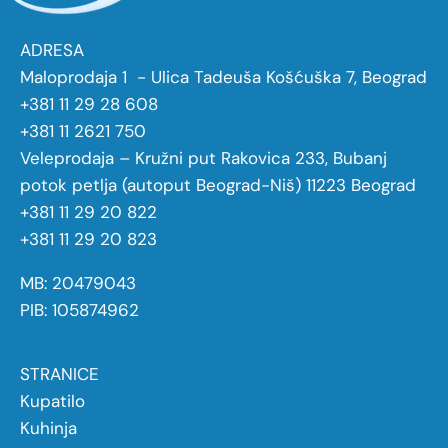
ADRESA
Maloprodaja 1 - Ulica Tadeuša Košćuška 7, Beograd
+381 11 29 28 608
+381 11 2621 750
Veleprodaja – Kružni put Rakovica 233, Bubanj
potok petlja (autoput Beograd-Niš) 11223 Beograd
+381 11 29 20 822
+381 11 29 20 823
MB: 20479043
PIB: 105874962
STRANICE
Kupatilo
Kuhinja