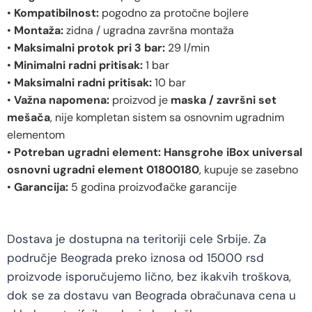
•
Kompatibilnost:
pogodno za protočne bojlere
•
Montaža:
zidna / ugradna završna montaža
•
Maksimalni protok pri 3 bar:
29 l/min
•
Minimalni radni pritisak:
1 bar
•
Maksimalni radni pritisak:
10 bar
•
Važna napomena:
proizvod je
maska / završni set
mešača
, nije kompletan sistem sa osnovnim ugradnim
elementom
•
Potreban ugradni element:
Hansgrohe iBox universal
osnovni ugradni element 01800180
, kupuje se zasebno
•
Garancija:
5 godina proizvođačke garancije
Dostava je dostupna na teritoriji cele Srbije. Za
područje Beograda preko iznosa od 15000 rsd
proizvode isporučujemo lično, bez ikakvih troškova,
dok se za dostavu van Beograda obračunava cena u