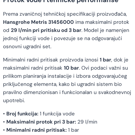
Prema zvaničnoj tehničkoj specifikaciji proizvođača,
Hansgrohe Metris 31456000
ima maksimalni protok
od
29 l/min pri pritisku od 3 bar
. Model je namenjen
jednoj funkciji vode i povezuje se na odgovarajući
osnovni ugradni set.
Minimalni radni pritisak proizvoda iznosi
1 bar
, dok je
maksimalni radni pritisak
10 bar
. Ovi podaci važni su
prilikom planiranja instalacije i izbora odgovarajućeg
priključenog elementa, kako bi ugradni sistem bio
pravilno dimenzionisan i funkcionalan u svakodnevnoj
upotrebi.
•
Broj funkcija:
1 funkcija vode
•
Maksimalni protok pri 3 bar:
29 l/min
•
Minimalni radni pritisak:
1 bar