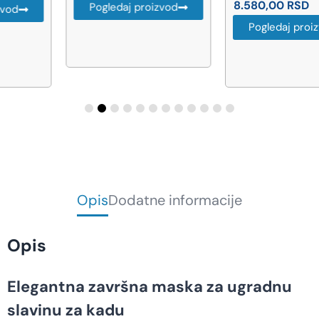
8.580,00
RSD
Pogledaj proizvod
Pogledaj proizvod
Opis
Dodatne informacije
Opis
Elegantna završna maska za ugradnu
slavinu za kadu