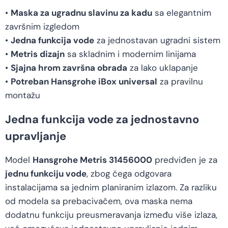
•
Maska za ugradnu slavinu za kadu
sa elegantnim
završnim izgledom
•
Jedna funkcija vode
za jednostavan ugradni sistem
•
Metris dizajn
sa skladnim i modernim linijama
•
Sjajna hrom završna obrada
za lako uklapanje
•
Potreban Hansgrohe iBox universal
za pravilnu
montažu
Jedna funkcija vode za jednostavno
upravljanje
Model
Hansgrohe Metris 31456000
predviđen je za
jednu funkciju vode
, zbog čega odgovara
instalacijama sa jednim planiranim izlazom. Za razliku
od modela sa prebacivačem, ova maska nema
dodatnu funkciju preusmeravanja između više izlaza,