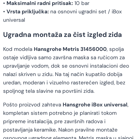
•
Maksimalni radni pritisak:
10 bar
•
Vrsta priključka:
na osnovni ugradni set / iBox
universal
Ugradna montaža za čist izgled zida
Kod modela
Hansgrohe Metris 31456000
, spolja
ostaje vidljiva samo završna maska sa ručicom za
upravljanje vodom, dok se osnovni instalacioni deo
nalazi skriven u zidu. Na taj način kupatilo dobija
uredan, moderan i vizuelno rasterećen izgled, bez
spoljnog tela slavine na površini zida.
Pošto proizvod zahteva
Hansgrohe iBox universal
,
kompletan sistem potrebno je planirati tokom
pripreme instalacija, pre završnih radova i
postavljanja keramike. Nakon pravilne montaže
osnovnog ugradnog elementa, Metris maska u sjajnoj