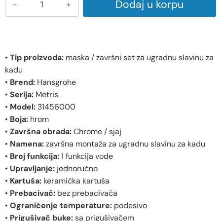
Dodaj u korpu
•
Tip proizvoda:
maska / završni set za ugradnu slavinu za
kadu
•
Brend:
Hansgrohe
•
Serija:
Metris
•
Model:
31456000
•
Boja:
hrom
•
Završna obrada:
Chrome / sjaj
•
Namena:
završna montaža za ugradnu slavinu za kadu
•
Broj funkcija:
1 funkcija vode
•
Upravljanje:
jednoručno
•
Kartuša:
keramička kartuša
•
Prebacivač:
bez prebacivača
•
Ograničenje temperature:
podesivo
•
Prigušivač buke:
sa prigušivačem