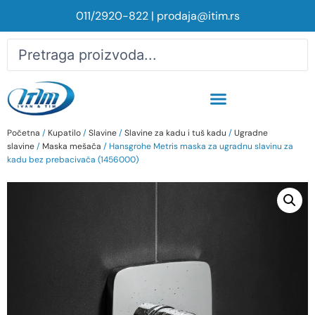
011/2920-822
|
prodaja@itim.rs
Početna
/
Kupatilo
/
Slavine
/
Slavine za kadu i tuš kadu
/
Ugradne
slavine
/
Maska mešača
/ Hansgrohe Metris maska za ugradnu slavinu za
kadu bez prebacivača (1456000)