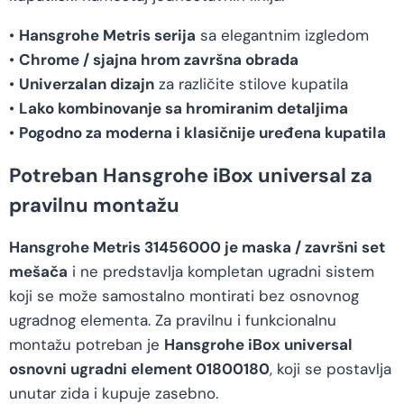
•
Hansgrohe Metris serija
sa elegantnim izgledom
•
Chrome / sjajna hrom završna obrada
•
Univerzalan dizajn
za različite stilove kupatila
•
Lako kombinovanje sa hromiranim detaljima
•
Pogodno za moderna i klasičnije uređena kupatila
Potreban Hansgrohe iBox universal za
pravilnu montažu
Hansgrohe Metris 31456000 je maska / završni set
mešača
i ne predstavlja kompletan ugradni sistem
koji se može samostalno montirati bez osnovnog
ugradnog elementa. Za pravilnu i funkcionalnu
montažu potreban je
Hansgrohe iBox universal
osnovni ugradni element 01800180
, koji se postavlja
unutar zida i kupuje zasebno.