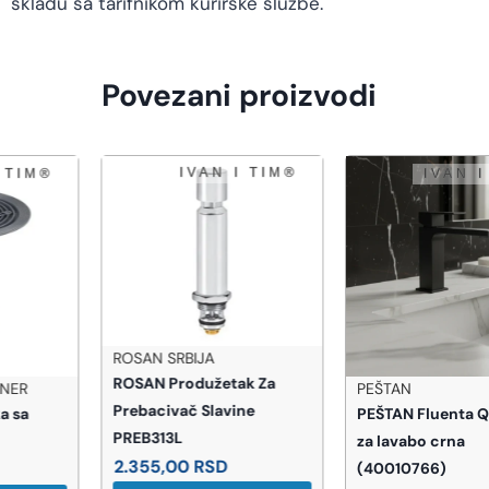
skladu sa tarifnikom kurirske službe.
Povezani proizvodi
ROSAN SRBIJA
ROSAN Produžetak Za
PEŠTAN
Prebacivač Slavine
PEŠTAN Fluenta QL slavina
PREB313L
za lavabo crna
2.355,00
RSD
(40010766)