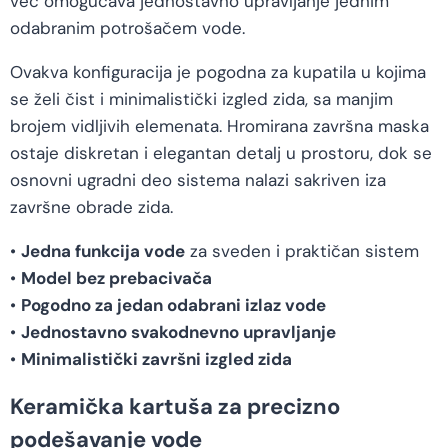
već omogućava jednostavno upravljanje jednim
odabranim potrošačem vode.
Ovakva konfiguracija je pogodna za kupatila u kojima
se želi čist i minimalistički izgled zida, sa manjim
brojem vidljivih elemenata. Hromirana završna maska
ostaje diskretan i elegantan detalj u prostoru, dok se
osnovni ugradni deo sistema nalazi sakriven iza
završne obrade zida.
•
Jedna funkcija vode
za sveden i praktičan sistem
•
Model bez prebacivača
•
Pogodno za jedan odabrani izlaz vode
•
Jednostavno svakodnevno upravljanje
•
Minimalistički završni izgled zida
Keramička kartuša za precizno
podešavanje vode