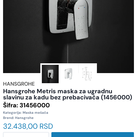
HANSGROHE
Hansgrohe Metris maska za ugradnu
slavinu za kadu bez prebacivača (1456000)
Šifra:
31456000
Kategorija:
Maska mešača
Brend:
Hansgrohe
32.438,00
RSD