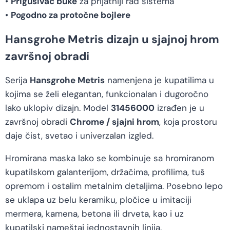
•
Prigušivač buke
za prijatniji rad sistema
•
Pogodno za protočne bojlere
Hansgrohe Metris dizajn u sjajnoj hrom
završnoj obradi
Serija
Hansgrohe Metris
namenjena je kupatilima u
kojima se želi elegantan, funkcionalan i dugoročno
lako uklopiv dizajn. Model
31456000
izrađen je u
završnoj obradi
Chrome / sjajni hrom
, koja prostoru
daje čist, svetao i univerzalan izgled.
Hromirana maska lako se kombinuje sa hromiranom
kupatilskom galanterijom, držačima, profilima, tuš
opremom i ostalim metalnim detaljima. Posebno lepo
se uklapa uz belu keramiku, pločice u imitaciji
mermera, kamena, betona ili drveta, kao i uz
kupatilski nameštaj jednostavnih linija.