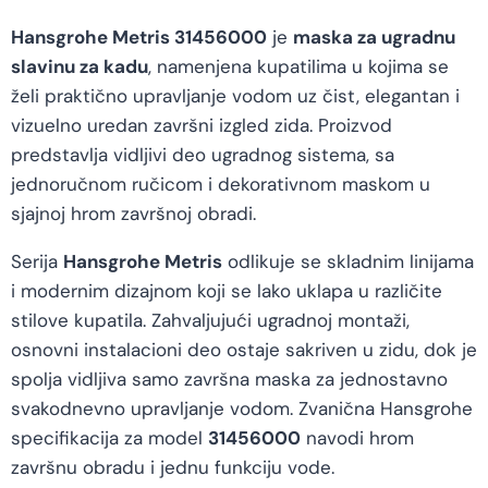
Hansgrohe Metris 31456000
je
maska za ugradnu
slavinu za kadu
, namenjena kupatilima u kojima se
želi praktično upravljanje vodom uz čist, elegantan i
vizuelno uredan završni izgled zida. Proizvod
predstavlja vidljivi deo ugradnog sistema, sa
jednoručnom ručicom i dekorativnom maskom u
sjajnoj hrom završnoj obradi.
Serija
Hansgrohe Metris
odlikuje se skladnim linijama
i modernim dizajnom koji se lako uklapa u različite
stilove kupatila. Zahvaljujući ugradnoj montaži,
osnovni instalacioni deo ostaje sakriven u zidu, dok je
spolja vidljiva samo završna maska za jednostavno
svakodnevno upravljanje vodom. Zvanična Hansgrohe
specifikacija za model
31456000
navodi hrom
završnu obradu i jednu funkciju vode.