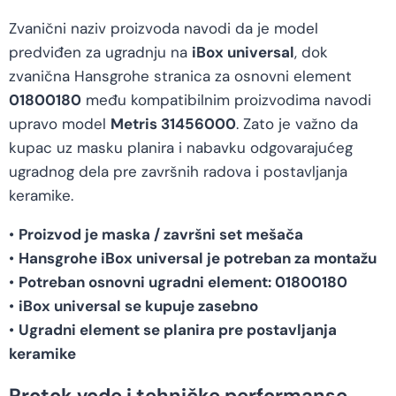
Zvanični naziv proizvoda navodi da je model
predviđen za ugradnju na
iBox universal
, dok
zvanična Hansgrohe stranica za osnovni element
01800180
među kompatibilnim proizvodima navodi
upravo model
Metris 31456000
. Zato je važno da
kupac uz masku planira i nabavku odgovarajućeg
ugradnog dela pre završnih radova i postavljanja
keramike.
•
Proizvod je maska / završni set mešača
•
Hansgrohe iBox universal je potreban za montažu
•
Potreban osnovni ugradni element: 01800180
•
iBox universal se kupuje zasebno
•
Ugradni element se planira pre postavljanja
keramike
Protok vode i tehničke performanse