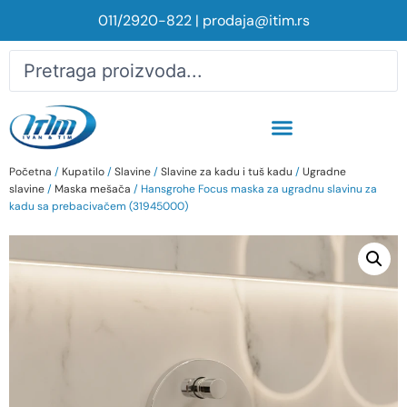
011/2920-822
|
prodaja@itim.rs
Početna
/
Kupatilo
/
Slavine
/
Slavine za kadu i tuš kadu
/
Ugradne
slavine
/
Maska mešača
/ Hansgrohe Focus maska za ugradnu slavinu za
kadu sa prebacivačem (31945000)