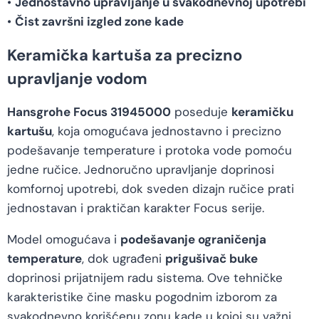
•
Jednostavno upravljanje u svakodnevnoj upotrebi
•
Čist završni izgled zone kade
Keramička kartuša za precizno
upravljanje vodom
Hansgrohe Focus 31945000
poseduje
keramičku
kartušu
, koja omogućava jednostavno i precizno
podešavanje temperature i protoka vode pomoću
jedne ručice. Jednoručno upravljanje doprinosi
komfornoj upotrebi, dok sveden dizajn ručice prati
jednostavan i praktičan karakter Focus serije.
Model omogućava i
podešavanje ograničenja
temperature
, dok ugrađeni
prigušivač buke
doprinosi prijatnijem radu sistema. Ove tehničke
karakteristike čine masku pogodnim izborom za
svakodnevno korišćenu zonu kade u kojoj su važni