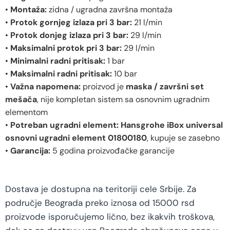
•
Montaža:
zidna / ugradna završna montaža
•
Protok gornjeg izlaza pri 3 bar:
21 l/min
•
Protok donjeg izlaza pri 3 bar:
29 l/min
•
Maksimalni protok pri 3 bar:
29 l/min
•
Minimalni radni pritisak:
1 bar
•
Maksimalni radni pritisak:
10 bar
•
Važna napomena:
proizvod je
maska / završni set
mešača
, nije kompletan sistem sa osnovnim ugradnim
elementom
•
Potreban ugradni element:
Hansgrohe iBox universal
osnovni ugradni element 01800180
, kupuje se zasebno
•
Garancija:
5 godina proizvođačke garancije
Dostava je dostupna na teritoriji cele Srbije. Za
područje Beograda preko iznosa od 15000 rsd
proizvode isporučujemo lično, bez ikakvih troškova,