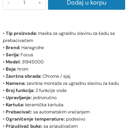
Dodaj u korpu
•
Tip proizvoda:
maska za ugradnu slavinu za kadu sa
prebacivačem
•
Brend:
Hansgrohe
•
Serija:
Focus
•
Model:
31945000
•
Boja:
hrom
•
Završna obrada:
Chrome / sjaj
•
Namena:
završna montaža za ugradnu slavinu za kadu
•
Broj funkcija:
2 funkcije vode
•
Upravljanje:
jednoručno
•
Kartuša:
keramička kartuša
•
Prebacivač:
sa automatskim vraćanjem
•
Ograničenje temperature:
podesivo
•
Prigušivač buke:
sa prigušivačem