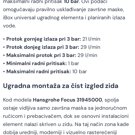
maksimalni radni pritisak
10 bar
. Ovi podaci
omogućavaju pravilno usklađivanje završne maske,
iBox universal ugradnog elementa i planiranih izlaza
vode.
•
Protok gornjeg izlaza pri 3 bar:
21 l/min
•
Protok donjeg izlaza pri 3 bar:
29 l/min
•
Maksimalni protok pri 3 bar:
29 l/min
•
Minimalni radni pritisak:
1 bar
•
Maksimalni radni pritisak:
10 bar
Ugradna montaža za čist izgled zida
Kod modela
Hansgrohe Focus 31945000
, spolja
ostaje vidljiva samo završna maska sa jednoručnom
ručicom i prebacivačem, dok se osnovni instalacioni
element nalazi skriven u zidu. Na taj način zona kade
dobija uredniji, moderniji i vizuelno rasterećeniji