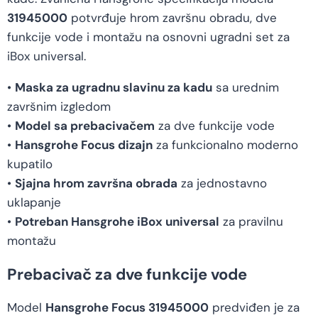
31945000
potvrđuje hrom završnu obradu, dve
funkcije vode i montažu na osnovni ugradni set za
iBox universal.
•
Maska za ugradnu slavinu za kadu
sa urednim
završnim izgledom
•
Model sa prebacivačem
za dve funkcije vode
•
Hansgrohe Focus dizajn
za funkcionalno moderno
kupatilo
•
Sjajna hrom završna obrada
za jednostavno
uklapanje
•
Potreban Hansgrohe iBox universal
za pravilnu
montažu
Prebacivač za dve funkcije vode
Model
Hansgrohe Focus 31945000
predviđen je za