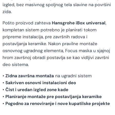
izgled, bez masivnog spoljnog tela slavine na površini
zida.
Pošto proizvod zahteva
Hansgrohe iBox universal
,
kompletan sistem potrebno je planirati tokom
pripreme instalacija, pre završnih radova i
postavljanja keramike. Nakon pravilne montaže
osnovnog ugradnog elementa, Focus maska u sjajnoj
hrom završnoj obradi postavlja se kao vidljivi završni
deo sistema.
•
Zidna završna montaža
na ugradni sistem
•
Sakriven osnovni instalacioni deo
•
Čist i uredan izgled zone kade
•
Planiranje montaže pre postavljanja keramike
•
Pogodno za renoviranje i nove kupatilske projekte