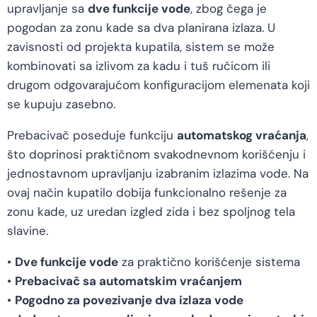
upravljanje sa
dve funkcije vode
, zbog čega je
pogodan za zonu kade sa dva planirana izlaza. U
zavisnosti od projekta kupatila, sistem se može
kombinovati sa izlivom za kadu i tuš ručicom ili
drugom odgovarajućom konfiguracijom elemenata koji
se kupuju zasebno.
Prebacivač poseduje funkciju
automatskog vraćanja
,
što doprinosi praktičnom svakodnevnom korišćenju i
jednostavnom upravljanju izabranim izlazima vode. Na
ovaj način kupatilo dobija funkcionalno rešenje za
zonu kade, uz uredan izgled zida i bez spoljnog tela
slavine.
•
Dve funkcije vode
za praktično korišćenje sistema
•
Prebacivač sa automatskim vraćanjem
•
Pogodno za povezivanje dva izlaza vode