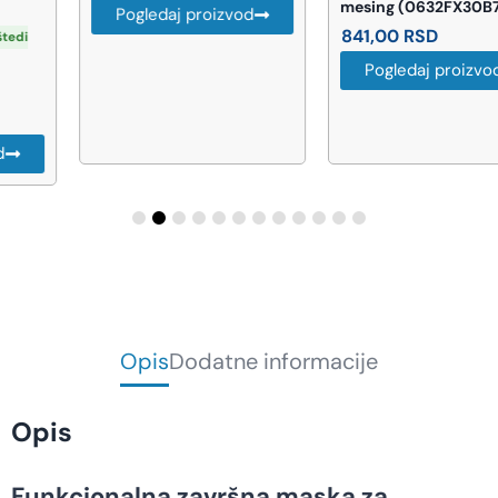
mesing (0632FX30B7)
Pogledaj proizvod
841,00
RSD
Pogledaj proizvod
Opis
Dodatne informacije
Opis
Funkcionalna završna maska za