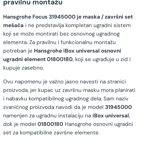
pravilnu montažu
Hansgrohe Focus 31945000 je maska / završni set
mešača
i ne predstavlja kompletan ugradni sistem
koji se može montirati bez osnovnog ugradnog
elementa. Za pravilnu i funkcionalnu montažu
potreban je
Hansgrohe iBox universal osnovni
ugradni element 01800180
, koji se ugrađuje u zid i
kupuje zasebno.
Ovu napomenu je važno jasno navesti na stranici
proizvoda, jer kupac uz završnu masku mora planirati
i nabavku kompatibilnog ugradnog dela. Sam naziv
zvaničnog proizvoda navodi da je model
31945000
namenjen za ugradnu instalaciju na
iBox universal
,
dok je model
01800180
Hansgrohe osnovni ugradni
set za kompatibilne završne elemente.