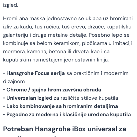
izgled.
Hromirana maska jednostavno se uklapa uz hromirani
izliv za kadu, tuš ručicu, tuš crevo, držače, kupatilsku
galanteriju i druge metalne detalje. Posebno lepo se
kombinuje sa belom keramikom, pločicama u imitaciji
mermera, kamena, betona ili drveta, kao i sa
kupatilskim nameštajem jednostavnih linija.
•
Hansgrohe Focus serija
sa praktičnim i modernim
dizajnom
•
Chrome / sjajna hrom završna obrada
•
Univerzalan izgled
za različite stilove kupatila
•
Lako kombinovanje sa hromiranim detaljima
•
Pogodno za moderna i klasičnije uređena kupatila
Potreban Hansgrohe iBox universal za