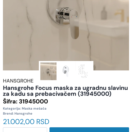
HANSGROHE
Hansgrohe Focus maska za ugradnu slavinu
za kadu sa prebacivačem (31945000)
Šifra:
31945000
Kategorija:
Maska mešača
Brend:
Hansgrohe
21.002,00
RSD