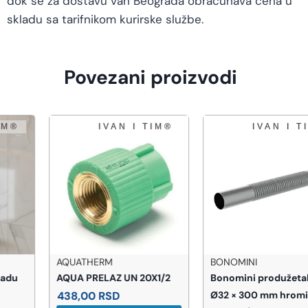
dok se za dostavu van Beograda obračunava cena u
skladu sa tarifnikom kurirske službe.
Povezani proizvodi
AQUATHERM
BONOMINI
AQUA PRELAZ UN 20X1/2
Bonomini produžetak cevi
438,00
RSD
Ø32 × 300 mm hromirani