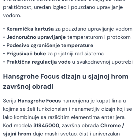
praktičnost, uredan izgled i pouzdano upravljanje
vodom.
•
Keramička kartuša
za pouzdano upravljanje vodom
•
Jednoručno upravljanje
temperaturom i protokom
•
Podesivo ograničenje temperature
•
Prigušivač buke
za prijatniji rad sistema
•
Praktična regulacija vode
u svakodnevnoj upotrebi
Hansgrohe Focus dizajn u sjajnoj hrom
završnoj obradi
Serija
Hansgrohe Focus
namenjena je kupatilima u
kojima se želi funkcionalan i nenametljiv dizajn koji se
lako kombinuje sa različitim elementima enterijera.
Kod modela
31945000
, završna obrada
Chrome /
sjajni hrom
daje maski svetao, čist i univerzalan