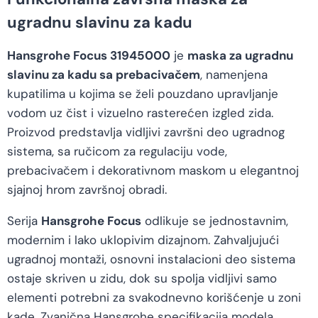
ugradnu slavinu za kadu
Hansgrohe Focus 31945000
je
maska za ugradnu
slavinu za kadu sa prebacivačem
, namenjena
kupatilima u kojima se želi pouzdano upravljanje
vodom uz čist i vizuelno rasterećen izgled zida.
Proizvod predstavlja vidljivi završni deo ugradnog
sistema, sa ručicom za regulaciju vode,
prebacivačem i dekorativnom maskom u elegantnoj
sjajnoj hrom završnoj obradi.
Serija
Hansgrohe Focus
odlikuje se jednostavnim,
modernim i lako uklopivim dizajnom. Zahvaljujući
ugradnoj montaži, osnovni instalacioni deo sistema
ostaje skriven u zidu, dok su spolja vidljivi samo
elementi potrebni za svakodnevno korišćenje u zoni
kade. Zvanična Hansgrohe specifikacija modela