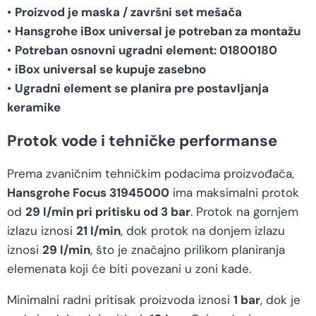
•
Proizvod je maska / završni set mešača
•
Hansgrohe iBox universal je potreban za montažu
•
Potreban osnovni ugradni element: 01800180
•
iBox universal se kupuje zasebno
•
Ugradni element se planira pre postavljanja
keramike
Protok vode i tehničke performanse
Prema zvaničnim tehničkim podacima proizvođača,
Hansgrohe Focus 31945000
ima maksimalni protok
od
29 l/min pri pritisku od 3 bar
. Protok na gornjem
izlazu iznosi
21 l/min
, dok protok na donjem izlazu
iznosi
29 l/min
, što je značajno prilikom planiranja
elemenata koji će biti povezani u zoni kade.
Minimalni radni pritisak proizvoda iznosi
1 bar
, dok je