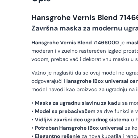
Hansgrohe Vernis Blend 714
Završna maska za modernu ugra
Hansgrohe Vernis Blend 71466000
je
mask
moderan i vizuelno rasterećen izgled prosto
vodom, prebacivač i dekorativnu masku u sj
Važno je naglasiti da se ovaj model ne ugr
odgovarajući
Hansgrohe iBox universal os
model navodi kao proizvod za ugradnju na
•
Maska za ugradnu slavinu za kadu
sa mod
•
Model sa prebacivačem
za dve funkcije 
•
Vidljivi završni deo ugradnog sistema
u h
•
Potreban Hansgrohe iBox universal
za ko
•
Elegantno rešenje
za nova kupatila i renov