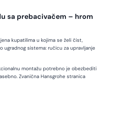
adu sa prebacivačem – hrom
jena kupatilima u kojima se želi čist,
eo ugradnog sistema: ručicu za upravljanje
unkcionalnu montažu potrebno je obezbediti
a zasebno. Zvanična Hansgrohe stranica