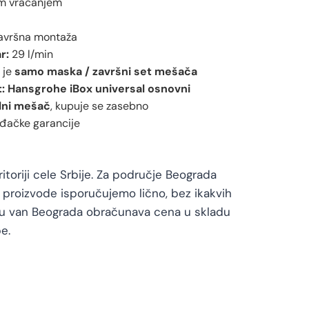
m vraćanjem
završna montaža
r:
29 l/min
 je
samo maska / završni set mešača
:
Hansgrohe iBox universal osnovni
lni mešač
, kupuje se zasebno
đačke garancije
toriji cele Srbije. Za područje Beograda
proizvode isporučujemo lično, bez ikakvih
vu van Beograda obračunava cena u skladu
e.