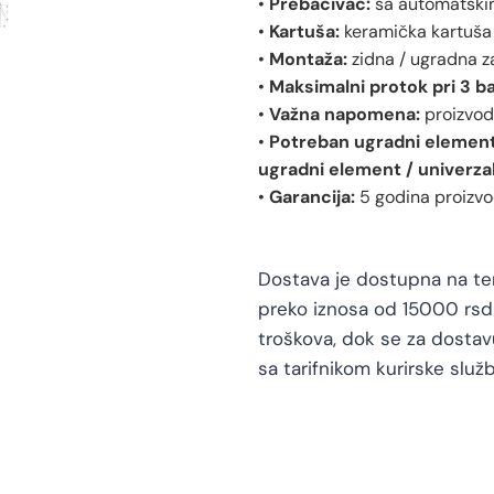
•
Prebacivač:
sa automatski
•
Kartuša:
keramička kartuša
•
Montaža:
zidna / ugradna 
•
Maksimalni protok pri 3 ba
•
Važna napomena:
proizvod
•
Potreban ugradni element
ugradni element / univerza
•
Garancija:
5 godina proizvo
Dostava je dostupna na teri
preko iznosa od 15000 rsd 
troškova, dok se za dosta
sa tarifnikom kurirske služb