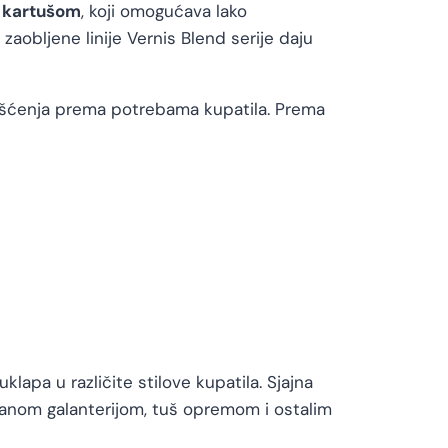
 kartušom
, koji omogućava lako
obljene linije Vernis Blend serije daju
išćenja prema potrebama kupatila. Prema
klapa u različite stilove kupatila. Sjajna
ranom galanterijom, tuš opremom i ostalim