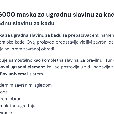
66000 maska za ugradnu slavinu za k
dnu slavinu za kadu
a za ugradnu slavinu za kadu sa prebacivačem
, namen
ra oko kade. Ovaj proizvod predstavlja vidljivi završni d
ajnoj hrom završnoj obradi.
ađuje samostalno kao kompletna slavina. Za pravilnu i f
novni ugradni element
, koji se postavlja u zid i nabavlj
iBox universal
sistem.
ernim završnim izgledom
vode
rom obradi
mpletnu ugradnju
iranje