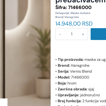
Šifra:
71466000
Kategorija:
Maska mešača
Brend:
Hansgrohe
14.948,00
RSD
•
Tip proizvoda:
maska za ug
•
Brend:
Hansgrohe
•
Serija:
Vernis Blend
•
Model:
71466000
•
Boja:
hrom
•
Završna obrada:
sjaj
•
Upravljanje:
jednoručno
•
Broj funkcija:
2 funkcije vo