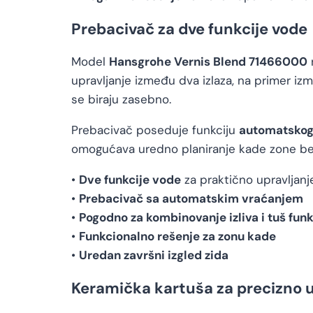
Prebacivač za dve funkcije vode
Model
Hansgrohe Vernis Blend 71466000
upravljanje između dva izlaza, na primer izm
se biraju zasebno.
Prebacivač poseduje funkciju
automatskog
omogućava uredno planiranje kade zone bez 
•
Dve funkcije vode
za praktično upravljan
•
Prebacivač sa automatskim vraćanjem
•
Pogodno za kombinovanje izliva i tuš funk
•
Funkcionalno rešenje za zonu kade
•
Uredan završni izgled zida
Keramička kartuša za precizno 