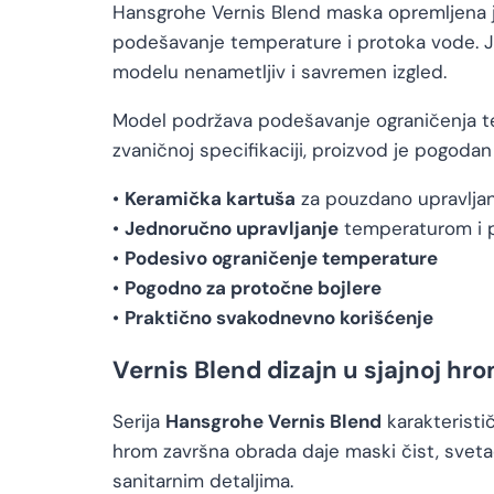
Hansgrohe Vernis Blend maska opremljena 
podešavanje temperature i protoka vode. Je
modelu nenametljiv i savremen izgled.
Model podržava podešavanje ograničenja t
zvaničnoj specifikaciji, proizvod je pogodan
•
Keramička kartuša
za pouzdano upravlja
•
Jednoručno upravljanje
temperaturom i 
•
Podesivo ograničenje temperature
•
Pogodno za protočne bojlere
•
Praktično svakodnevno korišćenje
Vernis Blend dizajn u sjajnoj hr
Serija
Hansgrohe Vernis Blend
karakteristič
hrom završna obrada daje maski čist, sveta
sanitarnim detaljima.