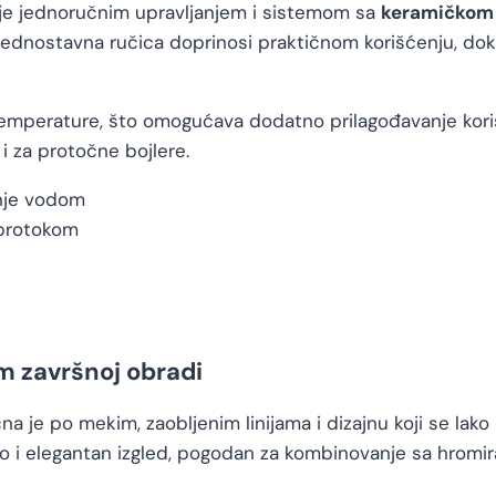
je jednoručnim upravljanjem i sistemom sa
keramičkom
dnostavna ručica doprinosi praktičnom korišćenju, dok za
emperature, što omogućava dodatno prilagođavanje kor
 i za protočne bojlere.
nje vodom
protokom
om završnoj obradi
na je po mekim, zaobljenim linijama i dizajnu koji se lako u
o i elegantan izgled, pogodan za kombinovanje sa hromi