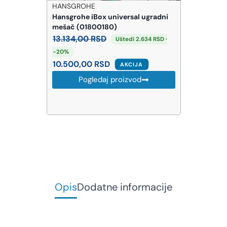
HANSGROHE
Hansgrohe iBox universal ugradni
mešač (01800180)
13.134,00
RSD
Uštedi 2.634 RSD ·
-20%
10.500,00
RSD
AKCIJA
Pogledaj proizvod
Opis
Dodatne informacije