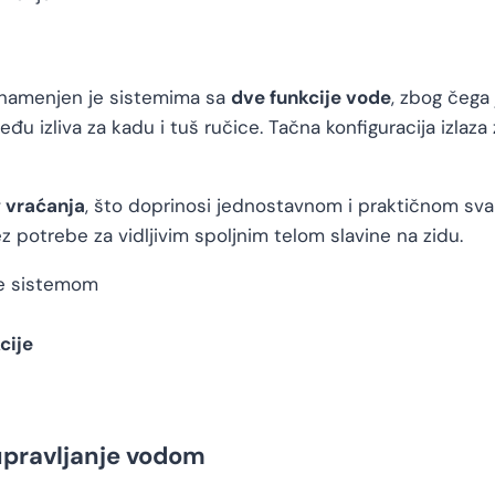
namenjen je sistemima sa
dve funkcije vode
, zbog čega
eđu izliva za kadu i tuš ručice. Tačna konfiguracija izlaza
 vraćanja
, što doprinosi jednostavnom i praktičnom sv
potrebe za vidljivim spoljnim telom slavine na zidu.
je sistemom
cije
upravljanje vodom