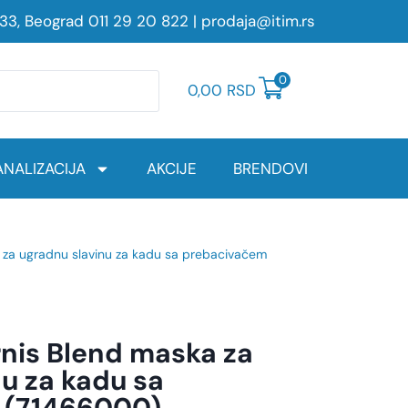
233, Beograd
011 29 20 822
|
prodaja@itim.rs
0
0,00
RSD
NALIZACIJA
AKCIJE
BRENDOVI
 za ugradnu slavinu za kadu sa prebacivačem
nis Blend maska za
u za kadu sa
 (71466000)