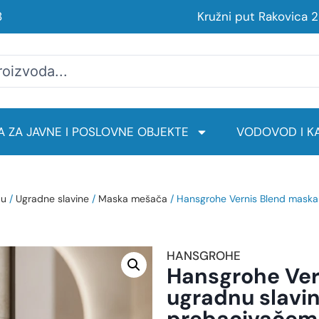
8
Kružni put Rakovica 
 ZA JAVNE I POSLOVNE OBJEKTE
VODOVOD I KA
du
/
Ugradne slavine
/
Maska mešača
/ Hansgrohe Vernis Blend maska
HANSGROHE
Hansgrohe Ver
ugradnu slavin
prebacivačem