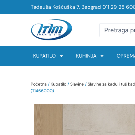
Tadeuša Košćuška 7, Beograd
011 29 28 60
KUPATILO
KUHINJA
OPREMA
Početna
/
Kupatilo
/
Slavine
/
Slavine za kadu i tuš ka
(71466000)