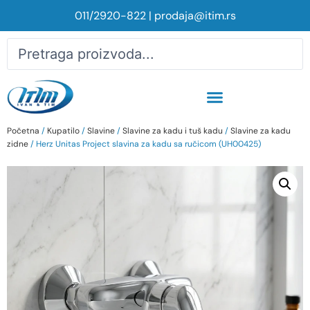
011/2920-822
|
prodaja@itim.rs
Početna
/
Kupatilo
/
Slavine
/
Slavine za kadu i tuš kadu
/
Slavine za kadu
zidne
/ Herz Unitas Project slavina za kadu sa ručicom (UH00425)