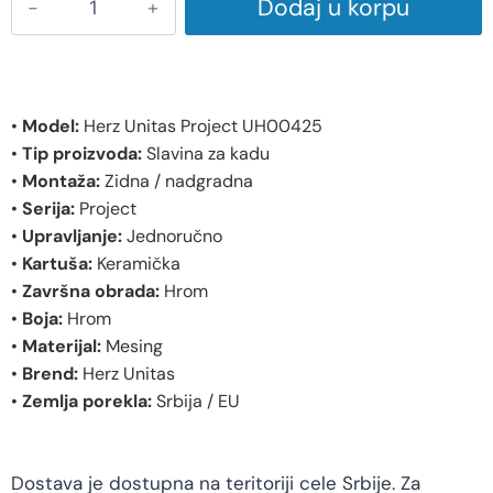
Dodaj u korpu
•
Model:
Herz Unitas Project UH00425
•
Tip proizvoda:
Slavina za kadu
•
Montaža:
Zidna / nadgradna
•
Serija:
Project
•
Upravljanje:
Jednoručno
•
Kartuša:
Keramička
•
Završna obrada:
Hrom
•
Boja:
Hrom
•
Materijal:
Mesing
•
Brend:
Herz Unitas
•
Zemlja porekla:
Srbija / EU
Dostava je dostupna na teritoriji cele Srbije. Za