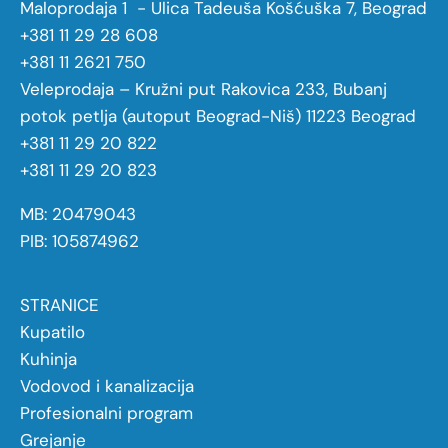
Maloprodaja 1 - Ulica Tadeuša Košćuška 7, Beograd
+381 11 29 28 608
+381 11 2621 750
Veleprodaja – Kružni put Rakovica 233, Bubanj
potok petlja (autoput Beograd-Niš) 11223 Beograd
+381 11 29 20 822
+381 11 29 20 823
MB: 20479043
PIB: 105874962
STRANICE
Kupatilo
Kuhinja
Vodovod i kanalizacija
Profesionalni program
Grejanje