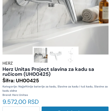
HERZ
Herz Unitas Project slavina za kadu sa
ručicom (UH00425)
Šifra:
UH00425
Kategorije:
Najjeftinije baterije za kadu
,
Slavine za kadu i tuš kadu
,
Slavine za
kadu zidne
Brend:
Herz Unitas
9.572,00
RSD