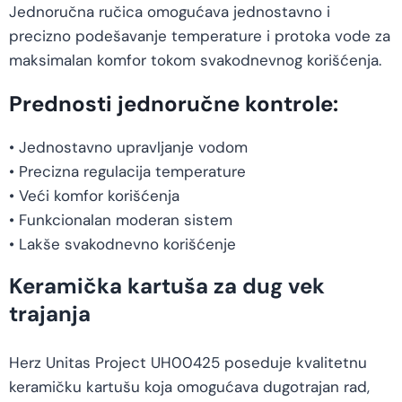
Jednoručna ručica omogućava jednostavno i
precizno podešavanje temperature i protoka vode za
maksimalan komfor tokom svakodnevnog korišćenja.
Prednosti jednoručne kontrole:
• Jednostavno upravljanje vodom
• Precizna regulacija temperature
• Veći komfor korišćenja
• Funkcionalan moderan sistem
• Lakše svakodnevno korišćenje
Keramička kartuša za dug vek
trajanja
Herz Unitas Project UH00425 poseduje kvalitetnu
keramičku kartušu koja omogućava dugotrajan rad,