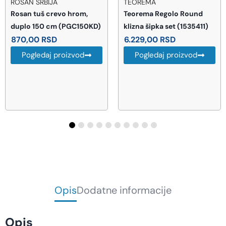
TEOREMA
HANSGROHE
Teorema Regolo Round
Hansgrohe Isiflex tuš
klizna šipka set (1535411)
crevo 160 cm (28276000)
6.229,00
RSD
3.939,00
RSD
Pogledaj proizvod
Pogledaj proizvod
Opis
Dodatne informacije
Opis