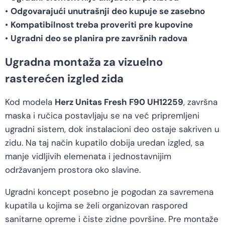
•
Odgovarajući unutrašnji deo kupuje se zasebno
•
Kompatibilnost treba proveriti pre kupovine
•
Ugradni deo se planira pre završnih radova
Ugradna montaža za vizuelno
rasterećen izgled zida
Kod modela
Herz Unitas Fresh F90 UH12259
, završna
maska i ručica postavljaju se na već pripremljeni
ugradni sistem, dok instalacioni deo ostaje sakriven u
zidu. Na taj način kupatilo dobija uredan izgled, sa
manje vidljivih elemenata i jednostavnijim
održavanjem prostora oko slavine.
Ugradni koncept posebno je pogodan za savremena
kupatila u kojima se želi organizovan raspored
sanitarne opreme i čiste zidne površine. Pre montaže