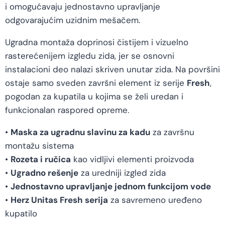
i omogućavaju jednostavno upravljanje
odgovarajućim uzidnim mešačem.
Ugradna montaža doprinosi čistijem i vizuelno
rasterećenijem izgledu zida, jer se osnovni
instalacioni deo nalazi skriven unutar zida. Na površini
ostaje samo sveden završni element iz serije
Fresh
,
pogodan za kupatila u kojima se želi uredan i
funkcionalan raspored opreme.
•
Maska za ugradnu slavinu za kadu
za završnu
montažu sistema
•
Rozeta i ručica
kao vidljivi elementi proizvoda
•
Ugradno rešenje
za uredniji izgled zida
•
Jednostavno upravljanje jednom funkcijom vode
•
Herz Unitas Fresh serija
za savremeno uređeno
kupatilo