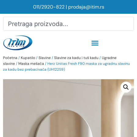
011/2920-822
|
prodaja@itim.rs
Početna
/
Kupatilo
/
Slavine
/
Slavine za kadu i tuš kadu
/
Ugradne
slavine
/
Maska mešača
/ Herz Unitas Fresh F90 maska za ugradnu slavinu
za kadu bez prebacivača (UH12259)