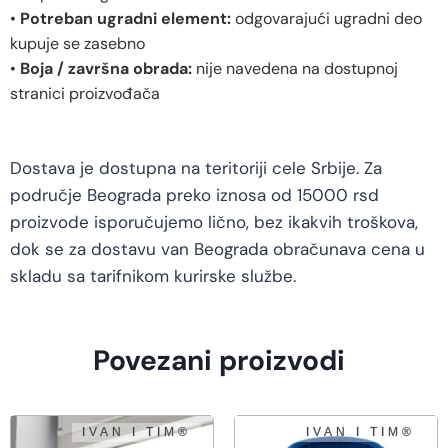
•
Potreban ugradni element:
odgovarajući ugradni deo
kupuje se zasebno
•
Boja / završna obrada:
nije navedena na dostupnoj
stranici proizvođača
Dostava je dostupna na teritoriji cele Srbije. Za
područje Beograda preko iznosa od 15000 rsd
proizvode isporučujemo lično, bez ikakvih troškova,
dok se za dostavu van Beograda obračunava cena u
skladu sa tarifnikom kurirske službe.
Povezani proizvodi