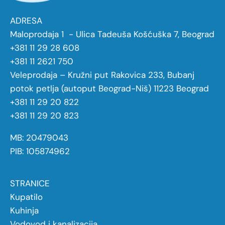
ADRESA
Maloprodaja 1 - Ulica Tadeuša Košćuška 7, Beograd
+381 11 29 28 608
+381 11 2621 750
Veleprodaja – Kružni put Rakovica 233, Bubanj
potok petlja (autoput Beograd-Niš) 11223 Beograd
+381 11 29 20 822
+381 11 29 20 823
MB: 20479043
PIB: 105874962
STRANICE
Kupatilo
Kuhinja
Vodovod i kanalizacija