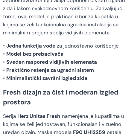
Jednostavna konfiguracija doprinosi čistom izgledu
zida i lakom svakodnevnom korišćenju. Zahvaljujući
tome, ovaj model je praktičan izbor za kupatila u
kojima se želi funkcionalna ugradna instalacija sa
minimalnim brojem spolja vidljivih elemenata.
•
Jedna funkcija vode
za jednostavno korišćenje
•
Model bez prebacivača
•
Sveden raspored vidljivih elemenata
•
Praktično rešenje za ugradni sistem
•
Minimalistički završni izgled zida
Fresh dizajn za čist i moderan izgled
prostora
Serija
Herz Unitas Fresh
namenjena je kupatilima u
kojima se želi jednostavan, funkcionalan i vizuelno
uredan dizajn. Maska modela
F90 UH12259
ostaje