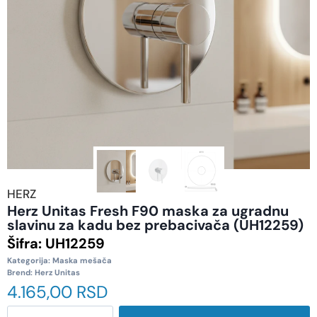
HERZ
Herz Unitas Fresh F90 maska za ugradnu
slavinu za kadu bez prebacivača (UH12259)
Šifra:
UH12259
Kategorija:
Maska mešača
Brend:
Herz Unitas
4.165,00
RSD