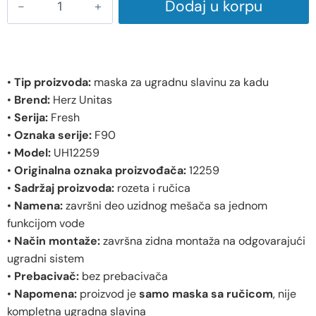
Dodaj u korpu
•
Tip proizvoda:
maska za ugradnu slavinu za kadu
•
Brend:
Herz Unitas
•
Serija:
Fresh
•
Oznaka serije:
F90
•
Model:
UH12259
•
Originalna oznaka proizvođača:
12259
•
Sadržaj proizvoda:
rozeta i ručica
•
Namena:
završni deo uzidnog mešača sa jednom
funkcijom vode
•
Način montaže:
završna zidna montaža na odgovarajući
ugradni sistem
•
Prebacivač:
bez prebacivača
•
Napomena:
proizvod je
samo maska sa ručicom
, nije
kompletna ugradna slavina