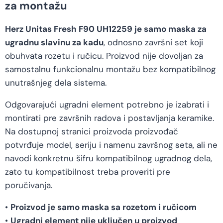
za montažu
Herz Unitas Fresh F90 UH12259 je samo maska za
ugradnu slavinu za kadu
, odnosno završni set koji
obuhvata rozetu i ručicu. Proizvod nije dovoljan za
samostalnu funkcionalnu montažu bez kompatibilnog
unutrašnjeg dela sistema.
Odgovarajući ugradni element potrebno je izabrati i
montirati pre završnih radova i postavljanja keramike.
Na dostupnoj stranici proizvoda proizvođač
potvrđuje model, seriju i namenu završnog seta, ali ne
navodi konkretnu šifru kompatibilnog ugradnog dela,
zato tu kompatibilnost treba proveriti pre
poručivanja.
•
Proizvod je samo maska sa rozetom i ručicom
•
Ugradni element nije uključen u proizvod