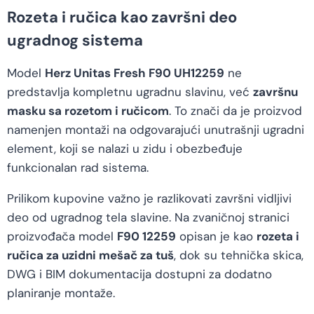
Rozeta i ručica kao završni deo
ugradnog sistema
Model
Herz Unitas Fresh F90 UH12259
ne
predstavlja kompletnu ugradnu slavinu, već
završnu
masku sa rozetom i ručicom
. To znači da je proizvod
namenjen montaži na odgovarajući unutrašnji ugradni
element, koji se nalazi u zidu i obezbeđuje
funkcionalan rad sistema.
Prilikom kupovine važno je razlikovati završni vidljivi
deo od ugradnog tela slavine. Na zvaničnoj stranici
proizvođača model
F90 12259
opisan je kao
rozeta i
ručica za uzidni mešač za tuš
, dok su tehnička skica,
DWG i BIM dokumentacija dostupni za dodatno
planiranje montaže.