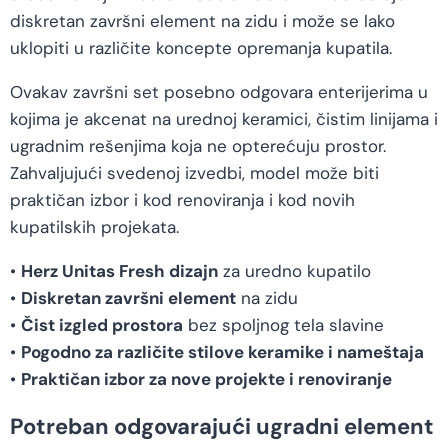
diskretan završni element na zidu i može se lako
uklopiti u različite koncepte opremanja kupatila.
Ovakav završni set posebno odgovara enterijerima u
kojima je akcenat na urednoj keramici, čistim linijama i
ugradnim rešenjima koja ne opterećuju prostor.
Zahvaljujući svedenoj izvedbi, model može biti
praktičan izbor i kod renoviranja i kod novih
kupatilskih projekata.
•
Herz Unitas Fresh dizajn
za uredno kupatilo
•
Diskretan završni element
na zidu
•
Čist izgled prostora
bez spoljnog tela slavine
•
Pogodno za različite stilove keramike i nameštaja
•
Praktičan izbor za nove projekte i renoviranje
Potreban odgovarajući ugradni element