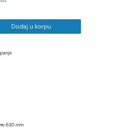
lice
Dodaj u korpu
upanje
m:
630 mm