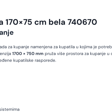
da 170×75 cm bela 740670
anje
da za kupanje namenjena za kupatila u kojima je potrebn
menzija
1700 × 750 mm
pruža više prostora za kupanje u
ređene kupatilske rasporede.
sistemima