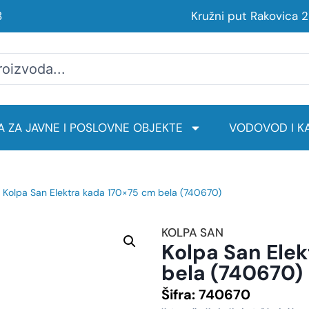
8
Kružni put Rakovica 
 ZA JAVNE I POSLOVNE OBJEKTE
VODOVOD I KA
 Kolpa San Elektra kada 170×75 cm bela (740670)
KOLPA SAN
Kolpa San Ele
bela (740670)
Šifra:
740670