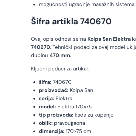
mogućnosti ugradnje masažnih sistema
Šifra artikla 740670
Ovaj opis odnosi se na
Kolpa San Elektra 
740670
. Tehnički podaci za ovaj model ukl
dubinu
470 mm
.
Ključni podaci za artikal:
šifra:
740670
proizvođač:
Kolpa San
serija:
Elektra
model:
Elektra 170×75
tip proizvoda:
kada za kupanje
oblik:
pravougaona
dimenzija:
170×75 cm