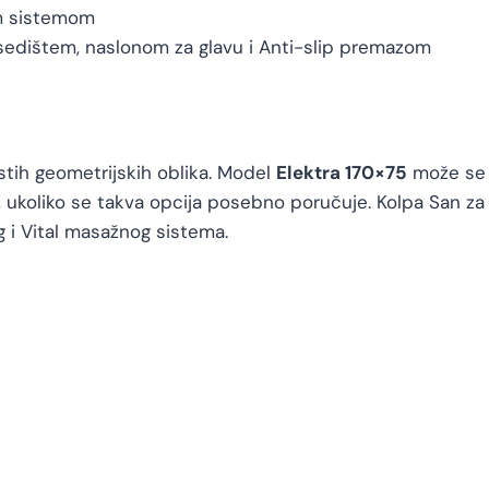
m sistemom
edištem, naslonom za glavu i Anti-slip premazom
stih geometrijskih oblika. Model
Elektra 170×75
može se k
koliko se takva opcija posebno poručuje. Kolpa San za
i Vital masažnog sistema.