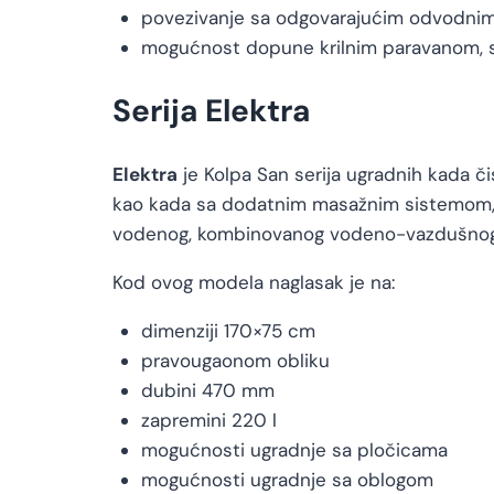
povezivanje sa odgovarajućim odvodni
mogućnost dopune krilnim paravanom, s
Serija Elektra
Elektra
je Kolpa San serija ugradnih kada či
kao kada sa dodatnim masažnim sistemom, u
vodenog, kombinovanog vodeno-vazdušnog 
Kod ovog modela naglasak je na:
dimenziji 170×75 cm
pravougaonom obliku
dubini 470 mm
zapremini 220 l
mogućnosti ugradnje sa pločicama
mogućnosti ugradnje sa oblogom