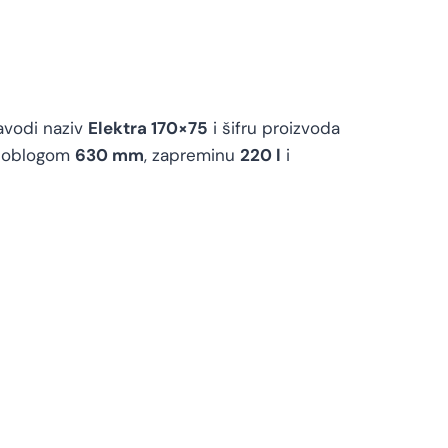
avodi naziv
Elektra 170×75
i šifru proizvoda
a oblogom
630 mm
, zapreminu
220 l
i