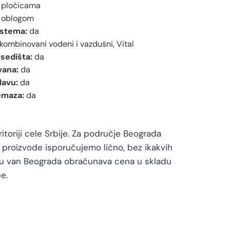
 pločicama
 oblogom
stema:
da
kombinovani vodeni i vazdušni, Vital
sedišta:
da
vana:
da
lavu:
da
emaza:
da
toriji cele Srbije. Za područje Beograda
proizvode isporučujemo lično, bez ikakvih
vu van Beograda obračunava cena u skladu
e.