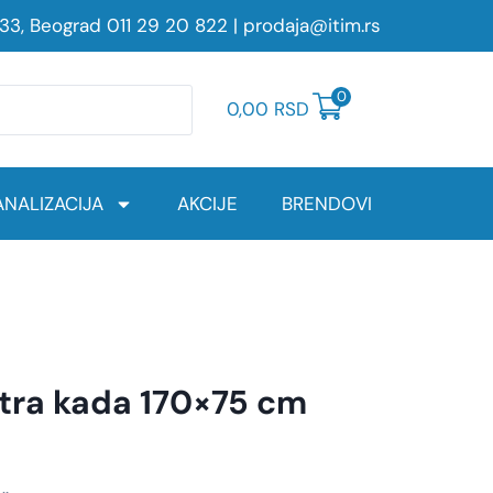
233, Beograd
011 29 20 822
|
prodaja@itim.rs
0
0,00
RSD
NALIZACIJA
AKCIJE
BRENDOVI
ktra kada 170×75 cm