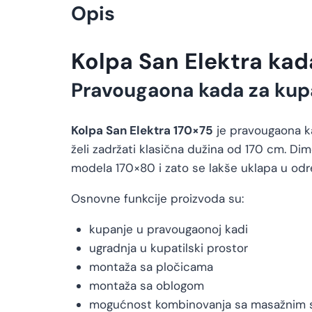
Opis
Kolpa San Elektra ka
Pravougaona kada za kup
Kolpa San Elektra 170×75
je pravougaona ka
želi zadržati klasična dužina od 170 cm. Di
modela 170×80 i zato se lakše uklapa u od
Osnovne funkcije proizvoda su:
kupanje u pravougaonoj kadi
ugradnja u kupatilski prostor
montaža sa pločicama
montaža sa oblogom
mogućnost kombinovanja sa masažnim 