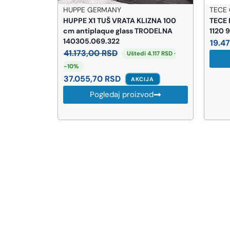
TECE GERMANY
KLIZNA 100
TECE Montažni Element Za Lavabo
 TRODELNA
1120 9310000
19.475,00
RSD
di 4.117 RSD ·
Pogledaj proizvod
CIJA
zvod