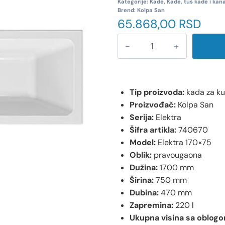
Kategorije:
Kade
,
Kade, tuš kade i kana
Brend:
Kolpa San
65.868,00
RSD
Tip proizvoda:
kada za k
Proizvođač:
Kolpa San
Serija:
Elektra
Šifra artikla:
740670
Model:
Elektra 170×75
Oblik:
pravougaona
Dužina:
1700 mm
Širina:
750 mm
Dubina:
470 mm
Zapremina:
220 l
Ukupna visina sa oblogo