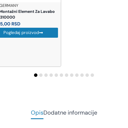
ROSAN SRBIJA
Rosan S2 slavina za lavabo 
(230209)
13.145,00
RSD
Uštedi 1.861
-14%
11.284,00
RSD
AKCIJA
Pogledaj proizvod
Opis
Dodatne informacije