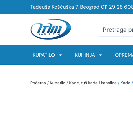
Tadeuša Košćuška 7, Beograd
011 29 28 60
KUPATILO
KUHINJA
OPREMA
Početna
/
Kupatilo
/
Kade, tuš kade i kanalice
/
Kade
/