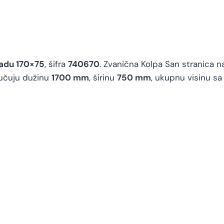
kadu 170×75
, šifra
740670
. Zvanična Kolpa San stranica n
jučuju dužinu
1700 mm
, širinu
750 mm
, ukupnu visinu s