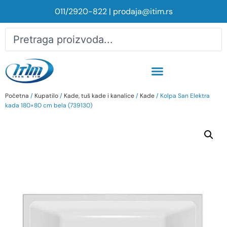
011/2920-822
|
prodaja@itim.rs
Početna
/
Kupatilo
/
Kade, tuš kade i kanalice
/
Kade
/ Kolpa San Elektra
kada 180×80 cm bela (739130)