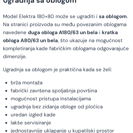
Ugradnja sa oblogom
Model Elektra 180×80 može se ugraditi i
sa oblogom
.
Na stranici proizvoda su među povezanim oblogama
navedene
duga obloga A180/63 un bela
i
kratka
obloga A80/63 un bela
, što ukazuje na mogućnost
kompletiranja kade fabričkim oblogama odgovarajuće
dimenzije.
Ugradnja sa oblogom je praktična kada se želi:
brža montaža
fabrički završena spoljašnja površina
mogućnost pristupa instalacijama
ugradnja bez zidanja obloge od pločica
uredan izgled kade
lakše servisiranje
jednostavnije uklapanje u kupatilski prostor