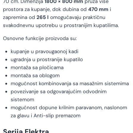
70 cm. Dimenzija
1800 × 800 mm
pruža više
prostora za kupanje, dok dubina od
470 mm
i
zapremina od
265 l
omogućavaju praktičnu
svakodnevnu upotrebu u prostranijim kupatilima.
Osnovne funkcije proizvoda su:
kupanje u pravougaonoj kadi
ugradnja u prostranije kupatilo
montaža sa pločicama
montaža sa oblogom
mogućnost kombinovanja sa masažnim sistemima
povezivanje sa odgovarajućim odvodnim
sistemom
mogućnost dopune krilnim paravanom, naslonom
za glavu i Anti-slip premazom
Serija Elektra