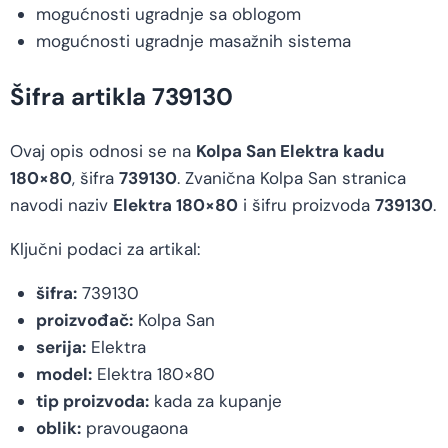
mogućnosti ugradnje sa oblogom
mogućnosti ugradnje masažnih sistema
Šifra artikla 739130
Ovaj opis odnosi se na
Kolpa San Elektra kadu
180×80
, šifra
739130
. Zvanična Kolpa San stranica
navodi naziv
Elektra 180×80
i šifru proizvoda
739130
.
Ključni podaci za artikal:
šifra:
739130
proizvođač:
Kolpa San
serija:
Elektra
model:
Elektra 180×80
tip proizvoda:
kada za kupanje
oblik:
pravougaona