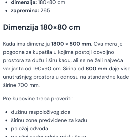
dimenzija:
180×80 cm
zapremina:
265 l
Dimenzija 180×80 cm
Kada ima dimenziju
1800 × 800 mm
. Ova mera je
pogodna za kupatila u kojima postoji dovoljno
prostora za dužu i širu kadu, ali se ne želi najveća
varijanta od 190×90 cm. Širina od
800 mm
daje više
unutrašnjeg prostora u odnosu na standardne kade
širine 700 mm.
Pre kupovine treba proveriti:
dužinu raspoloživog zida
širinu zone predviđene za kadu
položaj odvoda
položaj vodovodnih priključaka