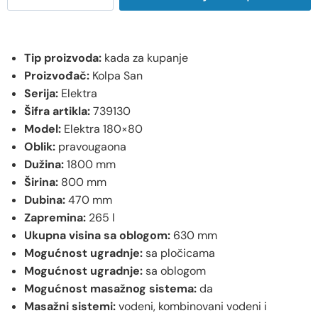
Tip proizvoda:
kada za kupanje
Proizvođač:
Kolpa San
Serija:
Elektra
Šifra artikla:
739130
Model:
Elektra 180×80
Oblik:
pravougaona
Dužina:
1800 mm
Širina:
800 mm
Dubina:
470 mm
Zapremina:
265 l
Ukupna visina sa oblogom:
630 mm
Mogućnost ugradnje:
sa pločicama
Mogućnost ugradnje:
sa oblogom
Mogućnost masažnog sistema:
da
Masažni sistemi:
vodeni, kombinovani vodeni i