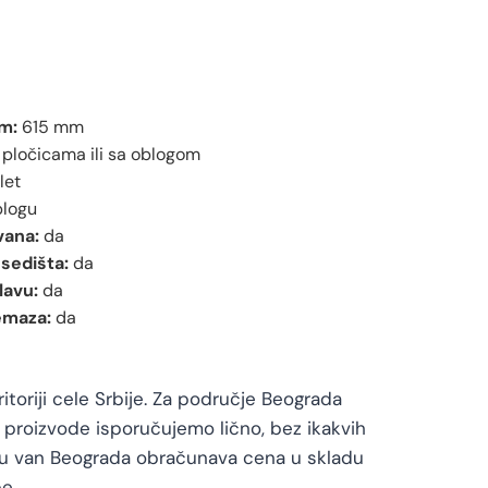
m:
615 mm
pločicama ili sa oblogom
let
blogu
vana:
da
sedišta:
da
lavu:
da
emaza:
da
toriji cele Srbije. Za područje Beograda
proizvode isporučujemo lično, bez ikakvih
vu van Beograda obračunava cena u skladu
e.