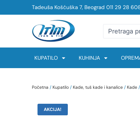
Tadeuša Košćuška 7, Beograd
011 29 28 60
KUPATILO
KUHINJA
OPREMA
Početna
/
Kupatilo
/
Kade, tuš kade i kanalice
/
Kade
/
AKCIJA!