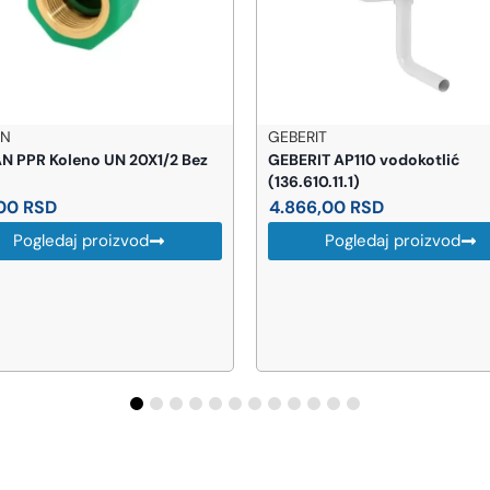
BERIT
HANSGROHE
BERIT AP110 vodokotlić
HANSGROHE Metris 240 sla
6.610.11.1)
sudoperu sa izvlačnim tu
(73822000)
.866,00
RSD
70.137,00
RSD
Pogledaj proizvod
Pogledaj proizvod