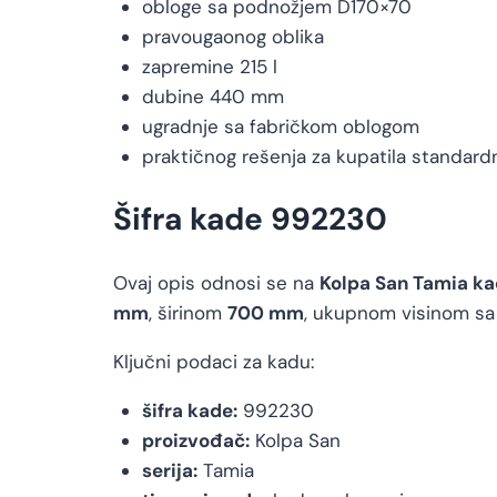
obloge sa podnožjem D170×70
pravougaonog oblika
zapremine 215 l
dubine 440 mm
ugradnje sa fabričkom oblogom
praktičnog rešenja za kupatila standard
Šifra kade 992230
Ovaj opis odnosi se na
Kolpa San Tamia k
mm
, širinom
700 mm
, ukupnom visinom s
Ključni podaci za kadu:
šifra kade:
992230
proizvođač:
Kolpa San
serija:
Tamia