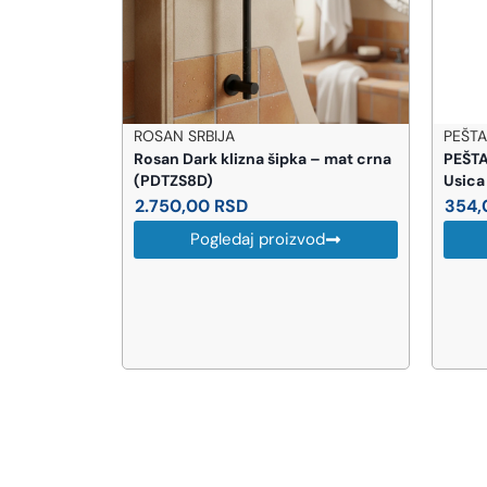
PEŠTAN
GE
pka – mat crna
PEŠTAN PPR Koleno UN 20X1/2 Bez
GE
Usica
(13
354,00
RSD
4
izvod
Pogledaj proizvod