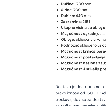
Dužina:
1700 mm
Širina:
700 mm
Dubina:
440 mm
Zapremina:
215 l
Ukupna visina sa oblogo
Mogućnost ugradnje:
sa 
Obloga:
uključena u komp
Podnožje:
uključeno uz o
Mogućnost krilnog para
Mogućnost postavljanja 
Mogućnost naslona za g
Mogućnost Anti-slip pr
Dostava je dostupna na teri
preko iznosa od 15000 rsd 
troškova, dok se za dosta
sa tarifnikom kurirske služb