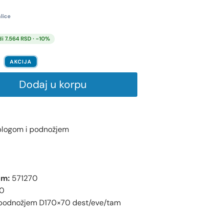
lice
i 7.564 RSD · -10%
AKCIJA
Dodaj u korpu
blogom i podnožjem
em:
571270
70
podnožjem D170×70 dest/eve/tam