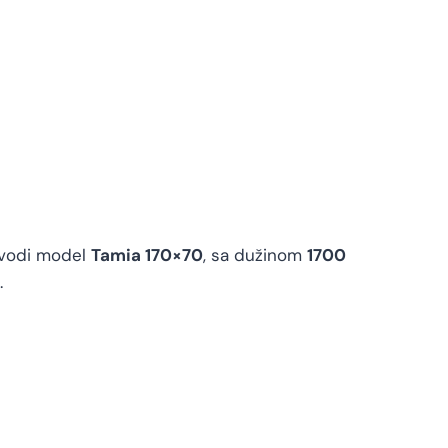
navodi model
Tamia 170×70
, sa dužinom
1700
.