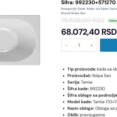
Šifra:
992230+571270
Kategorije:
Kade
,
Kade, tuš kade i kana
Brend:
Kolpa San
75.636,00
RSD
Ušted
68.072,40
RSD
Tip proizvoda:
kada sa o
Proizvođač:
Kolpa San
Serija:
Tamia
Šifra kade:
992230
Šifra obloge sa podnožj
Model kade:
Tamia 170×
Naziv obloge:
Obloga sa 
Oblik:
pravougaona