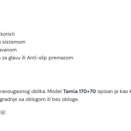
koristi
m sistemom
ravanom
a glavu ili Anti-slip premazom
 pravougaonog oblika. Model
Tamia 170×70
opisan je kao 
gradnje sa oblogom ili bez obloge.
ji: