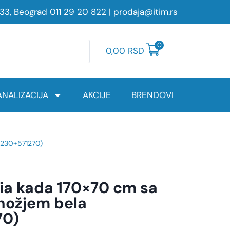
233, Beograd
011 29 20 822
|
prodaja@itim.rs
0
0,00
RSD
NALIZACIJA
AKCIJE
BRENDOVI
2230+571270)
ia kada 170×70 cm sa
nožjem bela
70)