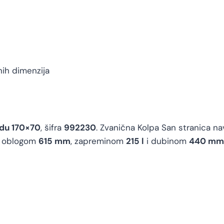
nih dimenzija
adu 170×70
, šifra
992230
. Zvanična Kolpa San stranica 
a oblogom
615 mm
, zapreminom
215 l
i dubinom
440 mm