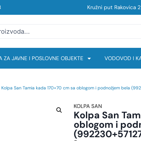
8
Kružni put Rakovica 
 ZA JAVNE I POSLOVNE OBJEKTE
VODOVOD I KA
 Kolpa San Tamia kada 170×70 cm sa oblogom i podnožjem bela (99
KOLPA SAN
Kolpa San Tam
oblogom i pod
(992230+5712