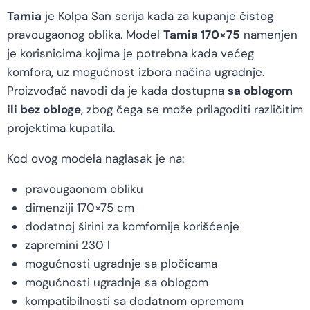
Tamia
je Kolpa San serija kada za kupanje čistog
pravougaonog oblika. Model
Tamia 170×75
namenjen
je korisnicima kojima je potrebna kada većeg
komfora, uz mogućnost izbora načina ugradnje.
Proizvođač navodi da je kada dostupna
sa oblogom
ili bez obloge
, zbog čega se može prilagoditi različitim
projektima kupatila.
Kod ovog modela naglasak je na:
pravougaonom obliku
dimenziji 170×75 cm
dodatnoj širini za komfornije korišćenje
zapremini 230 l
mogućnosti ugradnje sa pločicama
mogućnosti ugradnje sa oblogom
kompatibilnosti sa dodatnom opremom