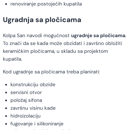
renoviranje postojećih kupatila
Ugradnja sa pločicama
Kolpa San navodi mogućnost
ugradnje sa pločicama
.
To znači da se kada može obzidati i završno obložiti
keramičkim pločicama, u skladu sa projektom
kupatila.
Kod ugradnje sa pločicama treba planirati:
konstrukciju obzide
servisni otvor
položaj sifona
završnu visinu kade
hidroizolaciju
fugovanje i silikoniranje