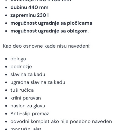
dubinu 440 mm
zapreminu 230 l
mogućnost ugradnje sa pločicama
mogućnost ugradnje sa oblogom
.
Kao deo osnovne kade nisu navedeni:
obloga
podnožje
slavina za kadu
ugradna slavina za kadu
tuš ručica
krilni paravan
naslon za glavu
Anti-slip premaz
odvodni komplet ako nije posebno naveden
montažni alat