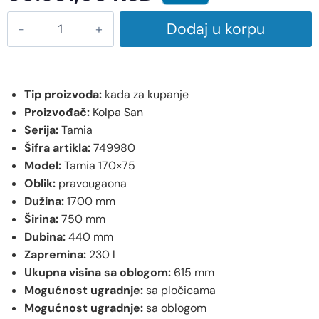
Dodaj u korpu
Tip proizvoda:
kada za kupanje
Proizvođač:
Kolpa San
Serija:
Tamia
Šifra artikla:
749980
Model:
Tamia 170×75
Oblik:
pravougaona
Dužina:
1700 mm
Širina:
750 mm
Dubina:
440 mm
Zapremina:
230 l
Ukupna visina sa oblogom:
615 mm
Mogućnost ugradnje:
sa pločicama
Mogućnost ugradnje:
sa oblogom