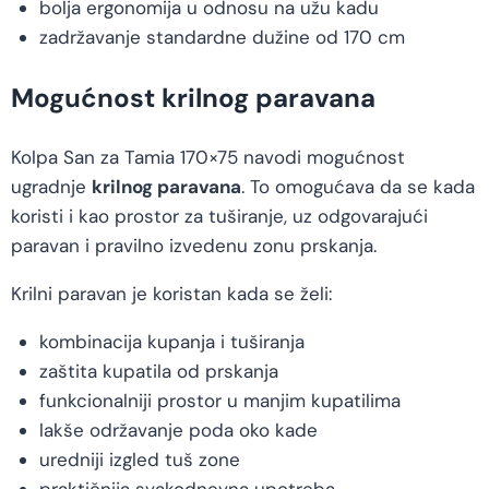
bolja ergonomija u odnosu na užu kadu
zadržavanje standardne dužine od 170 cm
Mogućnost krilnog paravana
Kolpa San za Tamia 170×75 navodi mogućnost
ugradnje
krilnog paravana
. To omogućava da se kada
koristi i kao prostor za tuširanje, uz odgovarajući
paravan i pravilno izvedenu zonu prskanja.
Krilni paravan je koristan kada se želi:
kombinacija kupanja i tuširanja
zaštita kupatila od prskanja
funkcionalniji prostor u manjim kupatilima
lakše održavanje poda oko kade
uredniji izgled tuš zone
praktičnija svakodnevna upotreba