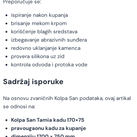
Preporučuje se:
ispiranje nakon kupanja
brisanje mekom krpom
korišćenje blagih sredstava
izbegavanje abrazivnih sunđera
redovno uklanjanje kamenca
provera silikona uz zid
kontrola odvoda i protoka vode
Sadržaj isporuke
Na osnovu zvaničnih Kolpa San podataka, ovaj artikal
se odnosi na:
Kolpa San Tamia kadu 170×75
pravougaonu kadu za kupanje
dimenziju 1700 × 750 mm