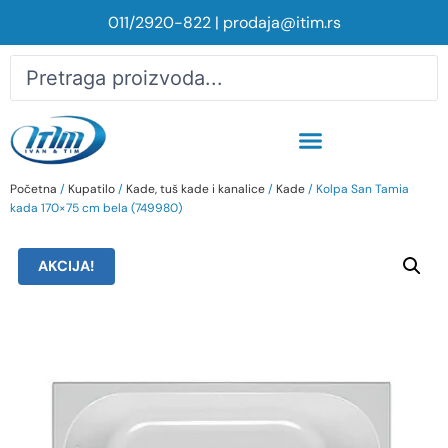
011/2920-822
|
prodaja@itim.rs
Početna
/
Kupatilo
/
Kade, tuš kade i kanalice
/
Kade
/ Kolpa San Tamia
kada 170×75 cm bela (749980)
AKCIJA!