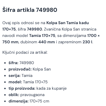
Šifra artikla 749980
Ovaj opis odnosi se na
Kolpa San Tamia kadu
170×75
, šifra
749980
. Zvanična Kolpa San stranica
navodi model
Tamia 170×75
, sa dimenzijama
1700 ×
750 mm
, dubinom
440 mm
i zapreminom
230 l
.
Ključni podaci za artikal:
šifra:
749980
proizvođač:
Kolpa San
serija:
Tamia
model:
Tamia 170×75
tip proizvoda:
kada za kupanje
oblik:
pravougaona
dimenzija:
170×75 cm