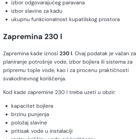
izbor odgovarajućeg paravana
izbor slavine za kadu
ukupnu funkcionalnost kupatilskog prostora
Zapremina 230 l
Zapremina kade iznosi
230 l
. Ovaj podatak je važan za
planiranje potrošnje vode, izbor bojlera ili sistema za
pripremu tople vode, kao i za procenu praktičnosti
svakodnevnog korišćenja.
Kod kade zapremine 230 l treba uzeti u obzir:
kapacitet bojlera
brzinu punjenja
položaj slavine
pritisak vode u instalaciji