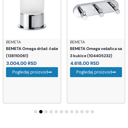
BEMETA
BEMETA
BEMETA Omega držač čaše
BEMETA Omega vešalica sa
(138110061)
3 kukice (104405232)
3.004,00
RSD
4.618,00
RSD
Pogledaj proizvod
Pogledaj proizvod