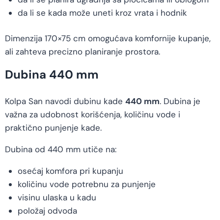
da li se kada može uneti kroz vrata i hodnik
Dimenzija 170×75 cm omogućava komfornije kupanje,
ali zahteva precizno planiranje prostora.
Dubina 440 mm
Kolpa San navodi dubinu kade
440 mm
. Dubina je
važna za udobnost korišćenja, količinu vode i
praktično punjenje kade.
Dubina od 440 mm utiče na:
osećaj komfora pri kupanju
količinu vode potrebnu za punjenje
visinu ulaska u kadu
položaj odvoda