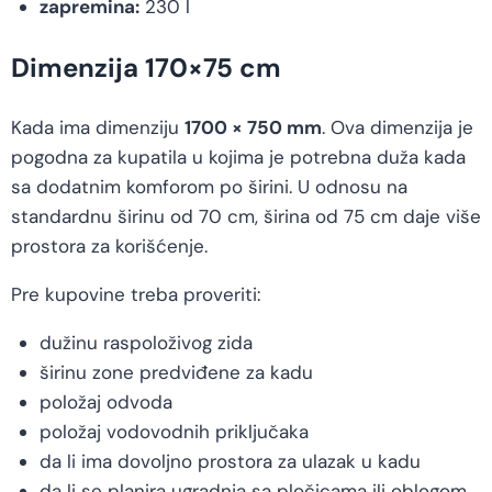
zapremina:
230 l
Dimenzija 170×75 cm
Kada ima dimenziju
1700 × 750 mm
. Ova dimenzija je
pogodna za kupatila u kojima je potrebna duža kada
sa dodatnim komforom po širini. U odnosu na
standardnu širinu od 70 cm, širina od 75 cm daje više
prostora za korišćenje.
Pre kupovine treba proveriti:
dužinu raspoloživog zida
širinu zone predviđene za kadu
položaj odvoda
položaj vodovodnih priključaka
da li ima dovoljno prostora za ulazak u kadu
da li se planira ugradnja sa pločicama ili oblogom