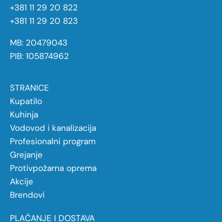
+381 11 29 20 822
+381 11 29 20 823
MB: 20479043
PIB: 105874962
STRANICE
Kupatilo
Kuhinja
Vodovod i kanalizacija
Profesionalni program
Grejanje
Protivpožarna oprema
Akcije
Brendovi
PLAĆANJE I DOSTAVA