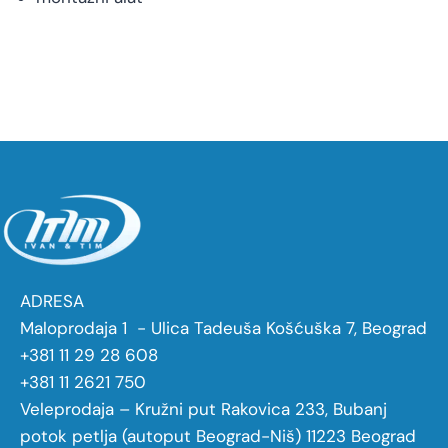
ADRESA
Maloprodaja 1 - Ulica Tadeuša Košćuška 7, Beograd
+381 11 29 28 608
+381 11 2621 750
Veleprodaja – Kružni put Rakovica 233, Bubanj
potok petlja (autoput Beograd-Niš) 11223 Beograd