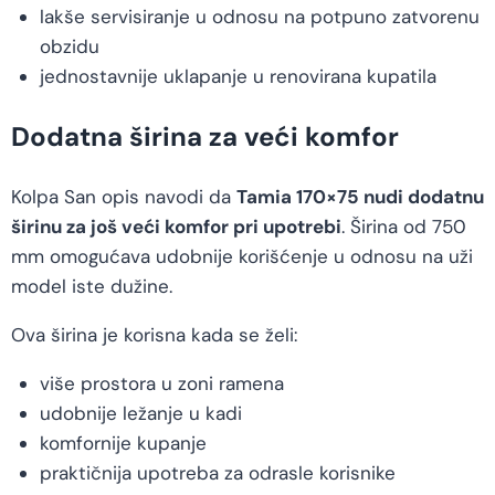
lakše servisiranje u odnosu na potpuno zatvorenu
obzidu
jednostavnije uklapanje u renovirana kupatila
Dodatna širina za veći komfor
Kolpa San opis navodi da
Tamia 170×75 nudi dodatnu
širinu za još veći komfor pri upotrebi
. Širina od 750
mm omogućava udobnije korišćenje u odnosu na uži
model iste dužine.
Ova širina je korisna kada se želi:
više prostora u zoni ramena
udobnije ležanje u kadi
komfornije kupanje
praktičnija upotreba za odrasle korisnike