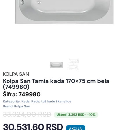
KOLPA SAN
Kolpa San Tamia kada 170×75 cm bela
(749980)
Šifra:
749980
Kategorije:
Kade
,
Kade, tuš kade i kanalice
Brend:
Kolpa San
33.924,00
RSD
Uštedi 3.392 RSD · -10%
30.531,60
RSD
AKCIJA