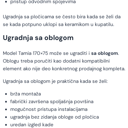
pristup odvodnim spojevima
Ugradnja sa pločicama se često bira kada se želi da
se kada potpuno uklopi sa keramikom u kupatilu.
Ugradnja sa oblogom
Model Tamia 170×75 može se ugraditi i
sa oblogom
.
Oblogu treba poručiti kao dodatni kompatibilni
element ako nije deo konkretnog prodajnog kompleta.
Ugradnja sa oblogom je praktična kada se želi:
brža montaža
fabrički završena spoljašnja površina
mogućnost pristupa instalacijama
ugradnja bez zidanja obloge od pločica
uredan izgled kade