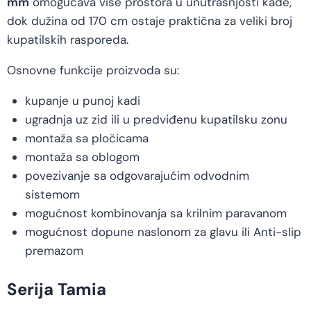
mm
omogućava više prostora u unutrašnjosti kade,
dok dužina od 170 cm ostaje praktična za veliki broj
kupatilskih rasporeda.
Osnovne funkcije proizvoda su:
kupanje u punoj kadi
ugradnja uz zid ili u predviđenu kupatilsku zonu
montaža sa pločicama
montaža sa oblogom
povezivanje sa odgovarajućim odvodnim
sistemom
mogućnost kombinovanja sa krilnim paravanom
mogućnost dopune naslonom za glavu ili Anti-slip
premazom
Serija Tamia