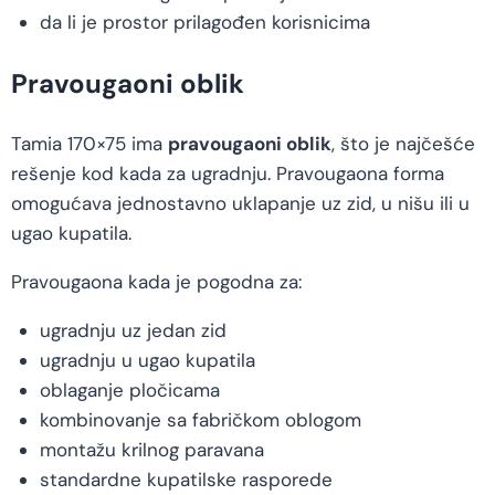
da li je prostor prilagođen korisnicima
Pravougaoni oblik
Tamia 170×75 ima
pravougaoni oblik
, što je najčešće
rešenje kod kada za ugradnju. Pravougaona forma
omogućava jednostavno uklapanje uz zid, u nišu ili u
ugao kupatila.
Pravougaona kada je pogodna za:
ugradnju uz jedan zid
ugradnju u ugao kupatila
oblaganje pločicama
kombinovanje sa fabričkom oblogom
montažu krilnog paravana
standardne kupatilske rasporede