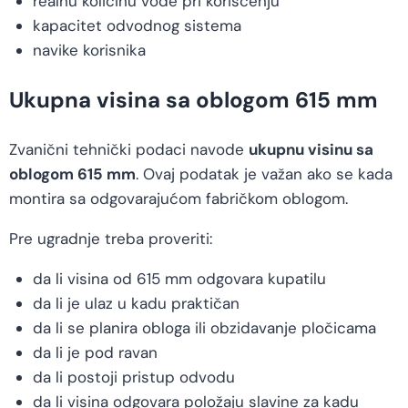
realnu količinu vode pri korišćenju
kapacitet odvodnog sistema
navike korisnika
Ukupna visina sa oblogom 615 mm
Zvanični tehnički podaci navode
ukupnu visinu sa
oblogom 615 mm
. Ovaj podatak je važan ako se kada
montira sa odgovarajućom fabričkom oblogom.
Pre ugradnje treba proveriti:
da li visina od 615 mm odgovara kupatilu
da li je ulaz u kadu praktičan
da li se planira obloga ili obzidavanje pločicama
da li je pod ravan
da li postoji pristup odvodu
da li visina odgovara položaju slavine za kadu