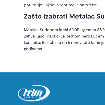
potvrđuje i njihova reputacija na tržištu.
Zašto izabrati Metalac S
Metalac Sudopera Ideal 500B Ugradna 362631 
Zahvaljujući visokokvalitetnom nerđajućem če
korisnike. Bez obzira da li renovirate kuhin
godinama.