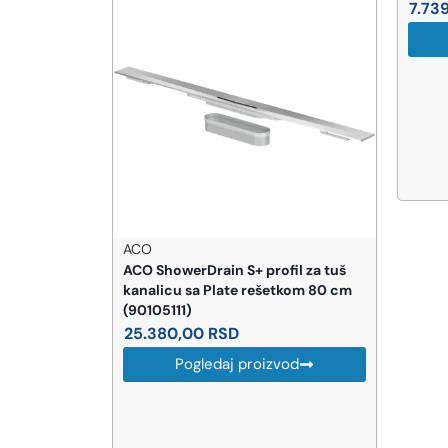
7.739,00
RSD
Pogledaj proizvod
howerDrain S+ profil za tuš
icu sa Plate rešetkom 80 cm
5111)
80,00
RSD
Pogledaj proizvod