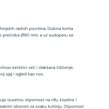
njskih radnih površina. Dubina korita
je prečnika Ø90 mm, a uz sudoperu se
inosi estetici već i olakšava čišćenje,
 sjaj i izgled kao nov.
je izuzetnu otpornost na rđu, kiseline i
dealnim izborom za svaku kuhinju. Otpornost