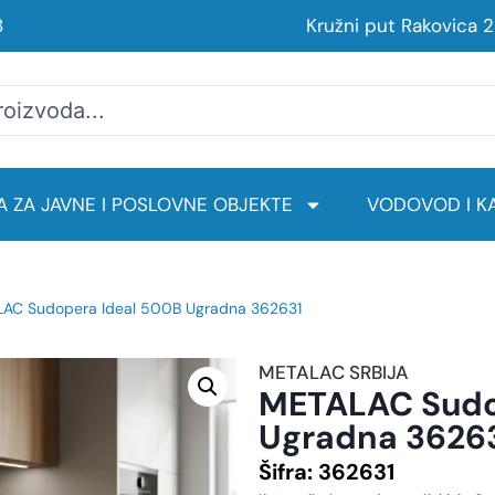
8
Kružni put Rakovica 
 ZA JAVNE I POSLOVNE OBJEKTE
VODOVOD I KA
AC Sudopera Ideal 500B Ugradna 362631
METALAC SRBIJA
METALAC Sudo
Ugradna 3626
Šifra:
362631