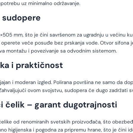
upotrebu uz minimalno održavanje.
e sudopere
05 mm, što je čini savršenom za ugradnju u većinu kuhi
 operete veće posuđe bez prskanja vode. Otvor sifona 
kšava montažu i povezivanje sa odvodnim sistemom.
ka i praktičnost
sjajan i moderan izgled. Polirana površina ne samo da dopr
ahvaljujući ovom svojstvu, sudopera će dugo zadržati svoj
i čelik – garant dugotrajnosti
čelike od renomiranih svetskih proizvođača, što obezbeđu
o higijenska i pogodna za pripremu hrane, što je čini i