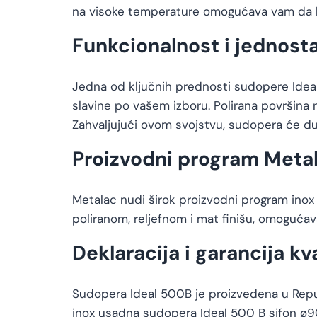
na visoke temperature omogućava vam da b
Funkcionalnost i jednost
Jedna od ključnih prednosti sudopere Ideal
slavine po vašem izboru. Polirana površina 
Zahvaljujući ovom svojstvu, sudopera će dugo
Proizvodni program Metal
Metalac nudi širok proizvodni program inox
poliranom, reljefnom i mat finišu, omoguća
Deklaracija i garancija kv
Sudopera Ideal 500B je proizvedena u Republ
inox usadna sudopera Ideal 500 B sifon ø90,