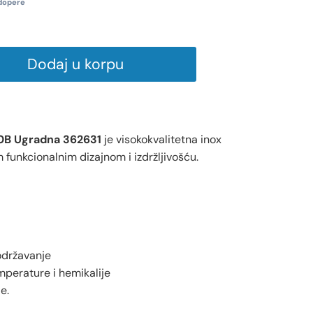
dopere
Dodaj u korpu
0B Ugradna 362631
je visokokvalitetna inox
 funkcionalnim dizajnom i izdržljivošću.
održavanje
mperature i hemikalije
e.