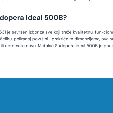
udopera Ideal 500B?
je savršen izbor za sve koji traže kvalitetnu, funkciona
liku, poliranoj površini i praktičnim dimenzijama, ova s
ju ili opremate novu, Metalac Sudopera Ideal 500B je pouz