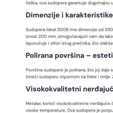
čelika, ova sudopera garantuje dugotrajnu 
Dimenzije i karakteristik
Sudopera Ideal 500B ima dimenzije od 550×5
iznosi 200 mm, omogućavajući vam da lako
isporučuje i sifon istog prečnika, što ola
Polirana površina – esteti
Površina sudopere je polirana, što joj daje 
čineći sudoperu otpornom na fleke i mrlje. Z
Visokokvalitetni nerđajuć
Metalac koristi visokokvalitetne nerđajuće 
visoke temperature. Ova sudopera je potpun