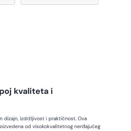
j kvaliteta i
zajn, izdržljivost i praktičnost. Ova
 Proizvedena od visokokvalitetnog nerđajućeg