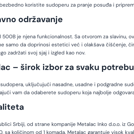
ezbedno koristite sudoperu za pranje posuđa i priprem
avno održavanje
 500B je njena funkcionalnost. Sa otvorom za slavinu, 
ne samo da doprinosi estetici već i olakšava čišćenje, č
 zadržati svoj sjaj i izgled kao nov.
ac – širok izbor za svaku potrebu
 sudopera, uključujući nasadne, usadne i podgradne sudo
vajući vam da odaberete sudoperu koja najbolje odgovar
aliteta
ici Srbiji, od strane kompanije Metalac Inko d.o.o. iz Go
 sa količinom od 1 komada. Metalac garantuje visok kvali