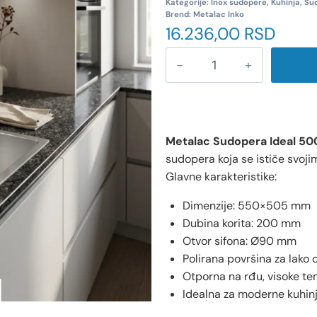
Kategorije:
Inox sudopere
,
Kuhinja
,
Su
Brend:
Metalac Inko
16.236,00
RSD
Metalac Sudopera Ideal 50
sudopera koja se ističe svojim
Glavne karakteristike:
Dimenzije: 550×505 mm
Dubina korita: 200 mm
Otvor sifona: Ø90 mm
Polirana površina za lako 
Otporna na rđu, visoke te
Idealna za moderne kuhinj