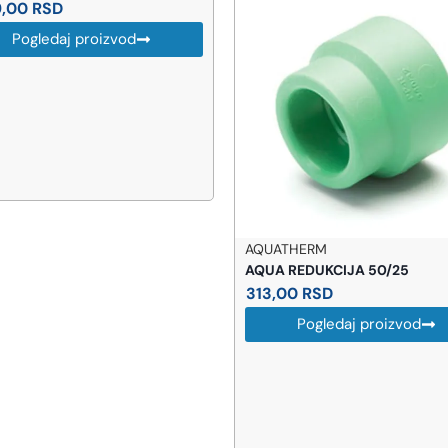
AQUATHERM
ROSAN SRBI
AQUA REDUKCIJA 50/25
Rosan S2 Go
visoka (23
313,00
RSD
16.454,00
Pogledaj proizvod
-14%
14.124,00
Pogl