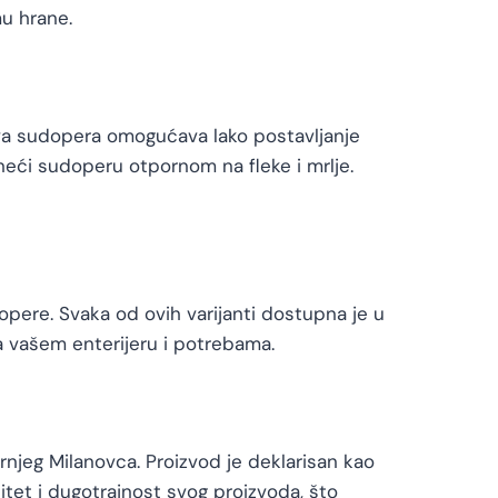
u hrane.
ova sudopera omogućava lako postavljanje
ineći sudoperu otpornom na fleke i mrlje.
pere. Svaka od ovih varijanti dostupna je u
a vašem enterijeru i potrebama.
rnjeg Milanovca. Proizvod je deklarisan kao
tet i dugotrajnost svog proizvoda, što