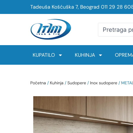
Tadeuša Košćuška 7, Beograd
011 29 28 60
KUPATILO
KUHINJA
OPREMA
Početna
/
Kuhinja
/
Sudopere
/
Inox sudopere
/ METAL