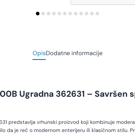
Opis
Dodatne informacije
00B Ugradna 362631 – Savršen spo
 predstavlja vrhunski proizvod koji kombinuje moderan di
bilo da je reč o modernom enterijeru ili klasičnom stilu.