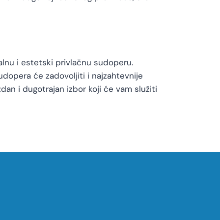
lnu i estetski privlačnu sudoperu.
udopera će zadovoljiti i najzahtevnije
dan i dugotrajan izbor koji će vam služiti