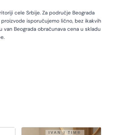
toriji cele Srbije. Za područje Beograda
proizvode isporučujemo lično, bez ikakvih
vu van Beograda obračunava cena u skladu
e.