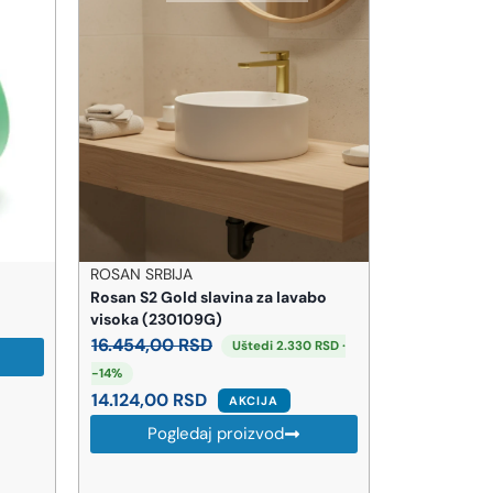
JA
TECE GERMANY
ld slavina za lavabo
TECE Sina za cevi floor 77570009
0109G)
524,00
RSD
RSD
Uštedi 2.330 RSD ·
Pogledaj proizvod
RSD
AKCIJA
edaj proizvod