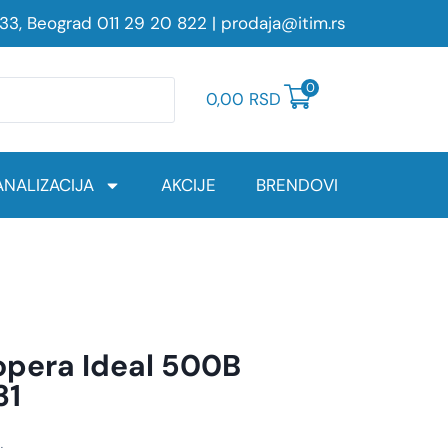
233, Beograd
011 29 20 822
|
prodaja@itim.rs
0
0,00
RSD
NALIZACIJA
AKCIJE
BRENDOVI
pera Ideal 500B
31