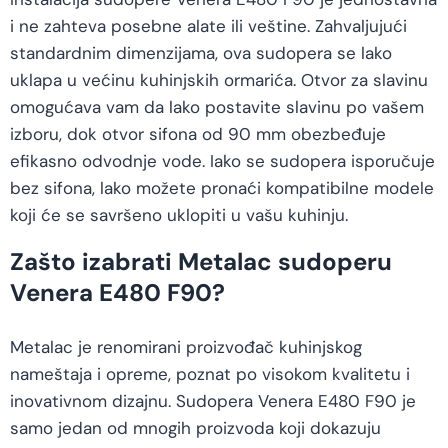
i ne zahteva posebne alate ili veštine. Zahvaljujući
standardnim dimenzijama, ova sudopera se lako
uklapa u većinu kuhinjskih ormarića. Otvor za slavinu
omogućava vam da lako postavite slavinu po vašem
izboru, dok otvor sifona od 90 mm obezbeđuje
efikasno odvodnje vode. Iako se sudopera isporučuje
bez sifona, lako možete pronaći kompatibilne modele
koji će se savršeno uklopiti u vašu kuhinju.
Zašto izabrati Metalac sudoperu
Venera E480 F90?
Metalac je renomirani proizvođač kuhinjskog
nameštaja i opreme, poznat po visokom kvalitetu i
inovativnom dizajnu. Sudopera Venera E480 F90 je
samo jedan od mnogih proizvoda koji dokazuju