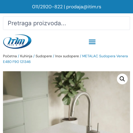
011/2920-822
|
prodaja@itim.rs
Početna
/
Kuhinja
/
Sudopere
/
Inox sudopere
/ METALAC Sudopera Venera
E480 F90 121346