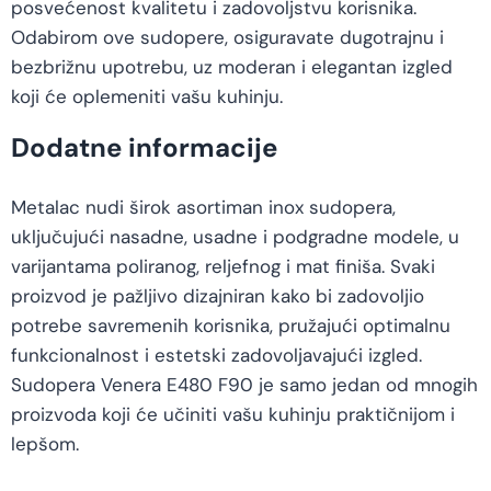
posvećenost kvalitetu i zadovoljstvu korisnika.
Odabirom ove sudopere, osiguravate dugotrajnu i
bezbrižnu upotrebu, uz moderan i elegantan izgled
koji će oplemeniti vašu kuhinju.
Dodatne informacije
Metalac nudi širok asortiman inox sudopera,
uključujući nasadne, usadne i podgradne modele, u
varijantama poliranog, reljefnog i mat finiša. Svaki
proizvod je pažljivo dizajniran kako bi zadovoljio
potrebe savremenih korisnika, pružajući optimalnu
funkcionalnost i estetski zadovoljavajući izgled.
Sudopera Venera E480 F90 je samo jedan od mnogih
proizvoda koji će učiniti vašu kuhinju praktičnijom i
lepšom.