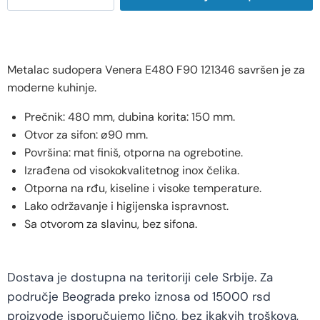
Metalac sudopera Venera E480 F90 121346 savršen je za
moderne kuhinje.
Prečnik: 480 mm, dubina korita: 150 mm.
Otvor za sifon: ø90 mm.
Površina: mat finiš, otporna na ogrebotine.
Izrađena od visokokvalitetnog inox čelika.
Otporna na rđu, kiseline i visoke temperature.
Lako održavanje i higijenska ispravnost.
Sa otvorom za slavinu, bez sifona.
Dostava je dostupna na teritoriji cele Srbije. Za
područje Beograda preko iznosa od 15000 rsd
proizvode isporučujemo lično, bez ikakvih troškova,