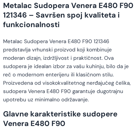
Metalac Sudopera Venera E480 F90
121346 – Savršen spoj kvaliteta i
funkcionalnosti
Metalac Sudopera Venera E480 F90 121346
predstavlja vrhunski proizvod koji kombinuje
moderan dizajn, izdržljivost i praktičnost. Ova
sudopera je idealan izbor za vašu kuhinju, bilo da je
reč o modernom enterijeru ili klasičnom stilu.
Proizvedena od visokokvalitetnog nerđajućeg čelika,
sudopera Venera E480 F90 garantuje dugotrajnu
upotrebu uz minimalno održavanje.
Glavne karakteristike sudopere
Venera E480 F90