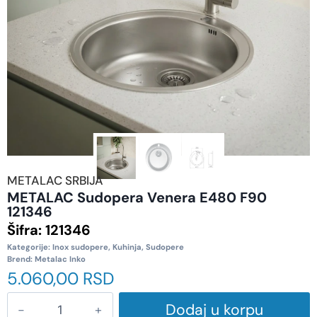
METALAC SRBIJA
METALAC Sudopera Venera E480 F90
121346
Šifra:
121346
Kategorije:
Inox sudopere
,
Kuhinja
,
Sudopere
Brend:
Metalac Inko
5.060,00
RSD
Dodaj u korpu