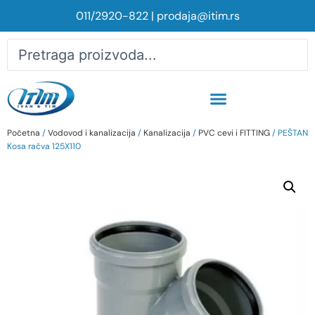
011/2920-822
|
prodaja@itim.rs
Početna
/
Vodovod i kanalizacija
/
Kanalizacija
/
PVC cevi i FITTING
/ PEŠTAN
Kosa račva 125X110