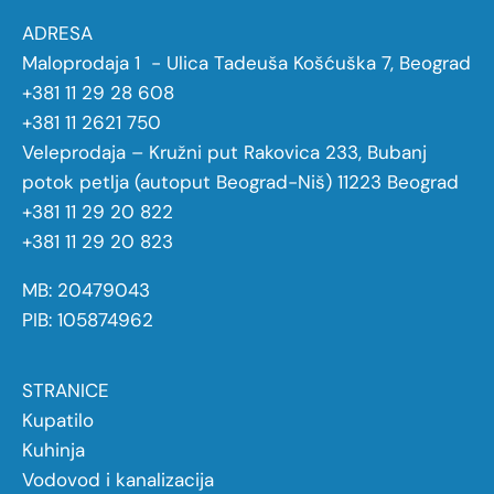
ADRESA
Maloprodaja 1 - Ulica Tadeuša Košćuška 7, Beograd
+381 11 29 28 608
+381 11 2621 750
Veleprodaja – Kružni put Rakovica 233, Bubanj
potok petlja (autoput Beograd-Niš) 11223 Beograd
+381 11 29 20 822
+381 11 29 20 823
MB: 20479043
PIB: 105874962
STRANICE
Kupatilo
Kuhinja
Vodovod i kanalizacija