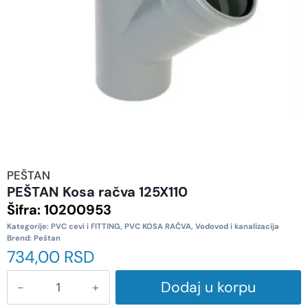
PEŠTAN
PEŠTAN Kosa račva 125X110
Šifra:
10200953
Kategorije:
PVC cevi i FITTING
,
PVC KOSA RAČVA
,
Vodovod i kanalizacija
Brend:
Peštan
734,00
RSD
Dodaj u korpu