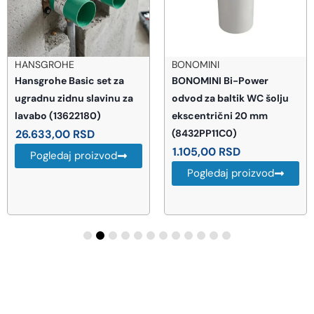
HANSGROHE
BONOMINI
Hansgrohe Basic set za
BONOMINI Bi-Power
ugradnu zidnu slavinu za
odvod za baltik WC šolju
lavabo (13622180)
ekscentrični 20 mm
26.633,00
RSD
(8432PP11C0)
1.105,00
RSD
Pogledaj proizvod
Pogledaj proizvod