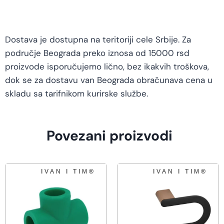
Dostava je dostupna na teritoriji cele Srbije. Za
područje Beograda preko iznosa od 15000 rsd
proizvode isporučujemo lično, bez ikakvih troškova,
dok se za dostavu van Beograda obračunava cena u
skladu sa tarifnikom kurirske službe.
Povezani proizvodi