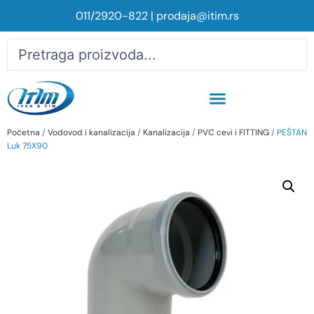
011/2920-822
|
prodaja@itim.rs
Početna
/
Vodovod i kanalizacija
/
Kanalizacija
/
PVC cevi i FITTING
/ PEŠTAN
Luk 75X90