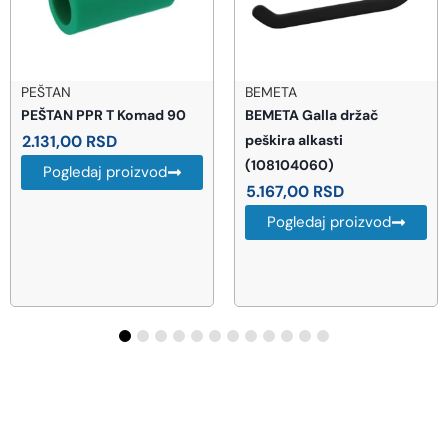
PEŠTAN
BEMETA
PEŠTAN PPR T Komad 90
BEMETA Galla držač
2.131,00
RSD
peškira alkasti
(108104060)
Pogledaj proizvod
5.167,00
RSD
Pogledaj proizvod