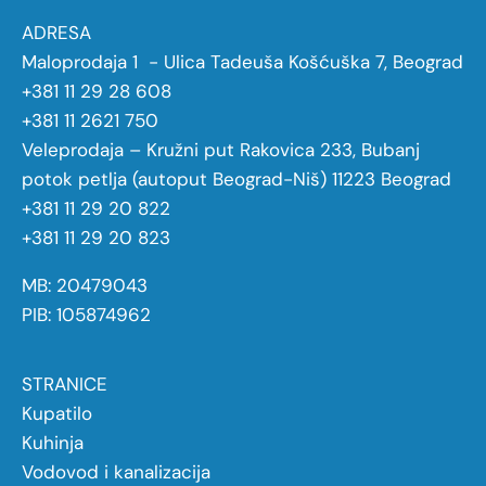
ADRESA
Maloprodaja 1 - Ulica Tadeuša Košćuška 7, Beograd
+381 11 29 28 608
+381 11 2621 750
Veleprodaja – Kružni put Rakovica 233, Bubanj
potok petlja (autoput Beograd-Niš) 11223 Beograd
+381 11 29 20 822
+381 11 29 20 823
MB: 20479043
PIB: 105874962
STRANICE
Kupatilo
Kuhinja
Vodovod i kanalizacija