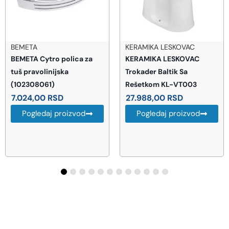
BEMETA
KERAMIKA LESKOVAC
BEMETA Cytro polica za
KERAMIKA LESKOVAC
tuš pravolinijska
Trokader Baltik Sa
(102308061)
Rešetkom KL-VT003
7.024,00
RSD
27.988,00
RSD
Pogledaj proizvod
Pogledaj proizvod