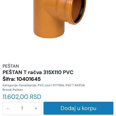
PEŠTAN
PEŠTAN T račva 315X110 PVC
Šifra:
10401645
Kategorije:
Kanalizacija
,
PVC cevi i FITTING
,
PVC T RAČVA
Brend:
Peštan
11.602,00
RSD
Dodaj u korpu