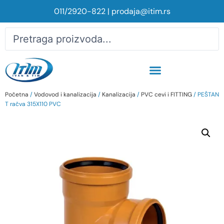
011/2920-822
|
prodaja@itim.rs
Početna
/
Vodovod i kanalizacija
/
Kanalizacija
/
PVC cevi i FITTING
/ PEŠTAN
T račva 315X110 PVC