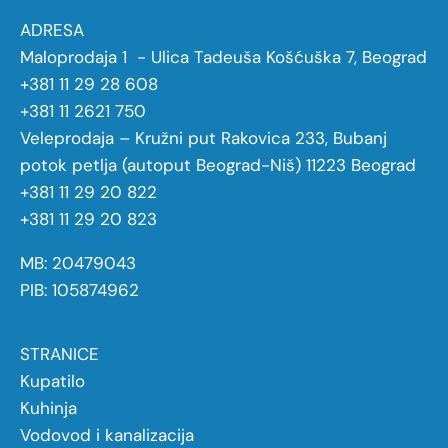
ADRESA
Maloprodaja 1 - Ulica Tadeuša Košćuška 7, Beograd
+381 11 29 28 608
+381 11 2621 750
Veleprodaja – Kružni put Rakovica 233, Bubanj
potok petlja (autoput Beograd-Niš) 11223 Beograd
+381 11 29 20 822
+381 11 29 20 823
MB: 20479043
PIB: 105874962
STRANICE
Kupatilo
Kuhinja
Vodovod i kanalizacija