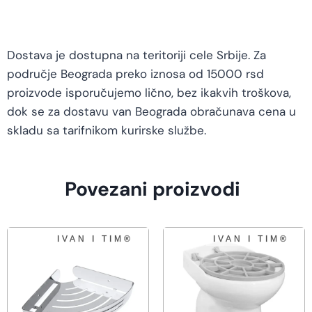
Dostava je dostupna na teritoriji cele Srbije. Za
područje Beograda preko iznosa od 15000 rsd
proizvode isporučujemo lično, bez ikakvih troškova,
dok se za dostavu van Beograda obračunava cena u
skladu sa tarifnikom kurirske službe.
Povezani proizvodi