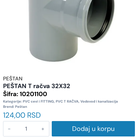
PEŠTAN
PEŠTAN T račva 32X32
Šifra:
10201100
Kategorije:
PVC cevi i FITTING
,
PVC T RAČVA
,
Vodovod i kanalizacija
Brend:
Peštan
124,00
RSD
Dodaj u korpu