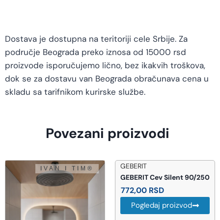
Dostava je dostupna na teritoriji cele Srbije. Za
područje Beograda preko iznosa od 15000 rsd
proizvode isporučujemo lično, bez ikakvih troškova,
dok se za dostavu van Beograda obračunava cena u
skladu sa tarifnikom kurirske službe.
Povezani proizvodi
GEBERIT
GEBERIT Cev Silent 90/250
772,00
RSD
Pogledaj proizvod