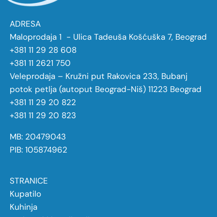
ADRESA
Maloprodaja 1 - Ulica Tadeuša Košćuška 7, Beograd
+381 11 29 28 608
+381 11 2621 750
Veleprodaja – Kružni put Rakovica 233, Bubanj
potok petlja (autoput Beograd-Niš) 11223 Beograd
+381 11 29 20 822
+381 11 29 20 823
MB: 20479043
PIB: 105874962
STRANICE
Kupatilo
Kuhinja