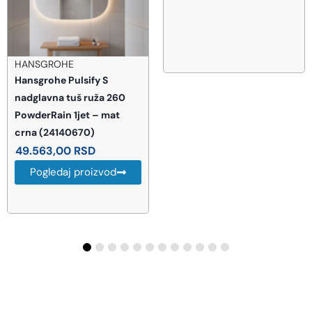
HANSGROHE
Hansgrohe Pulsify S
nadglavna tuš ruža 260
PowderRain 1jet – mat
crna (24140670)
49.563,00
RSD
Pogledaj proizvod