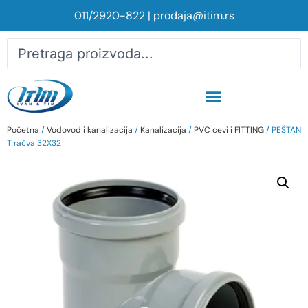
011/2920-822
|
prodaja@itim.rs
Početna
/
Vodovod i kanalizacija
/
Kanalizacija
/
PVC cevi i FITTING
/ PEŠTAN
T račva 32X32